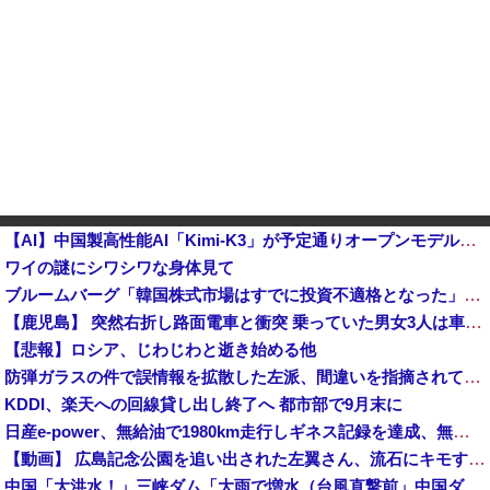
【AI】中国製高性能AI「Kimi-K3」が予定通りオープンモデル化される
ワイの謎にシワシワな身体見て
ブルームバーグ「韓国株式市場はすでに投資不適格となった」→韓国財務相「韓国経済は絶好調！ 韓国市場は安泰!!」……まあ、うん。国外からどう認識されているのかって問題だから……さ
【鹿児島】 突然右折し路面電車と衝突 乗っていた男女3人は車を放置しダッシュで逃走中
【悲報】ロシア、じわじわと逝き始める他
防弾ガラスの件で誤情報を拡散した左派、間違いを指摘されても頑として認めなかった結果……
KDDI、楽天への回線貸し出し終了へ 都市部で9月末に
日産e-power、無給油で1980km走行しギネス記録を達成、無駄な発電や送電ロスなくEVよりエコを証明
【動画】 広島記念公園を追い出された左翼さん、流石にキモすぎて炎上
中国「大洪水！」三峡ダム「大雨で増水（台風直撃前」中国ダム「緊急放流！」中国鉄道「列車が走行中に流される」中国避難所「支援物資は有料です」謎の勢力「え」→