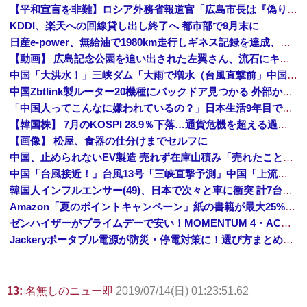
【平和宣言を非難】ロシア外務省報道官「広島市長は『偽りの呪文』繰り返している」
KDDI、楽天への回線貸し出し終了へ 都市部で9月末に
日産e-power、無給油で1980km走行しギネス記録を達成、無駄な発電や送電ロスなくEVよりエコを証明
【動画】 広島記念公園を追い出された左翼さん、流石にキモすぎて炎上
中国「大洪水！」三峡ダム「大雨で増水（台風直撃前」中国ダム「緊急放流！」中国鉄道「列車が走行中に流される」中国避難所「支援物資は有料です」謎の勢力「え」→
中国Zbtlink製ルーター20機種にバックドア見つかる 外部から完全制御のおそれ
「中国人ってこんなに嫌われているの？」日本生活9年目で明かす本心！
【韓国株】 7月のKOSPI 28.9％下落…通貨危機を超える過去最大の下げ幅
【画像】 松屋、食器の仕分けまでセルフに
中国、止められないEV製造 売れず在庫山積み「売れたこと」にして補助金を騙し取る事案を思いつきが横行
中国「台風接近！」台風13号「三峡直撃予測」中国「上流大洪水！（三峡上流」中国都市「8/5の映像（動画」三峡ダム「緊急放流（決壊危機」中国「下流大水害（震え声」→
韓国人インフルエンサー(49)、日本で次々と車に衝突 計7台巻き込み 八王子
Amazon「夏のポイントキャンペーン」紙の書籍が最大25%ポイント還元 対象と条件を整理（2026年7月）
ゼンハイザーがプライムデーで安い！MOMENTUM 4・ACCENTUMなど対象モデルまとめ！
Jackeryポータブル電源が防災・停電対策に！選び方まとめ【プライムデー最終日】
13:
名無しのニュー即
2019/07/14(日) 01:23:51.62