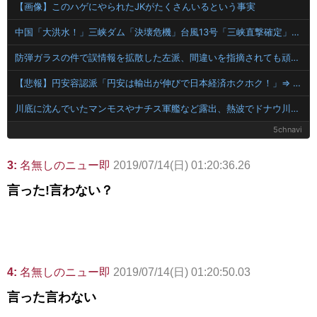
【画像】このハゲにやられたJKがたくさんいるという事実
中国「大洪水！」三峡ダム「決壊危機」台風13号「三峡直撃確定」日本「最も強い勢力で接近！（伊勢湾台風級」台風13号と15号「中国本土でぶつかり合う（前代未聞」→
防弾ガラスの件で誤情報を拡散した左派、間違いを指摘されても頑として認めなかった結果……
【悲報】円安容認派「円安は輸出が伸びで日本経済ホクホク！」⇒ 世界に売る物が無さすぎて輸出額で韓国に惨敗・・・
川底に沈んでいたマンモスやナチス軍艦など露出、熱波でドナウ川が歴史的渇水！
5chnavi
3:
名無しのニュー即
2019/07/14(日) 01:20:36.26
言った!言わない？
4:
名無しのニュー即
2019/07/14(日) 01:20:50.03
言った言わない