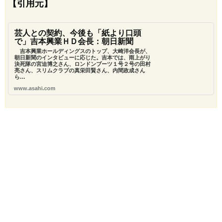
【引用元】
芸人との契約、今後も「紙より口頭
で」吉本興業ＨＤ会長：朝日新聞
吉本興業ホールディングスのトップ、大崎洋会長が、
朝日新聞のインタビューに応じた。吉本では、雨上がり
決死隊の宮迫博之さん、ロンドンブーツ１号２号の田村
亮さん、スリムクラブの真栄田賢さん、内間政成さん
ら…
www.asahi.com