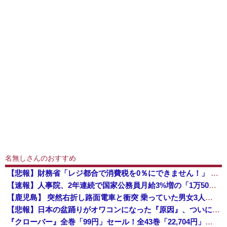
名無しさんのおすすめ
【悲報】財務省「レジ都合で消費税を0％にできません！」 → X民「指定ゴミ袋を買ってレシート見たら消費税はゼロになるんだけど？」ｗｗｗｗｗｗｗｗ...
【速報】人事院、2年連続で国家公務員月給3%増の「1万5056円」引き上げ勧告 2年で6%超え
【鹿児島】 突然右折し路面電車と衝突 乗っていた男女3人は車を放置しダッシュで逃走中
【悲報】日本の盆踊りがオワコンになった『原因』、ついに判明する・・・・・
『クローバー』全巻「99円」セール！全43巻「22,704円」→「4,257円」！実写ドラマ化もされたチャンピオンが誇る名作ヤンキー漫画！『ドロ...