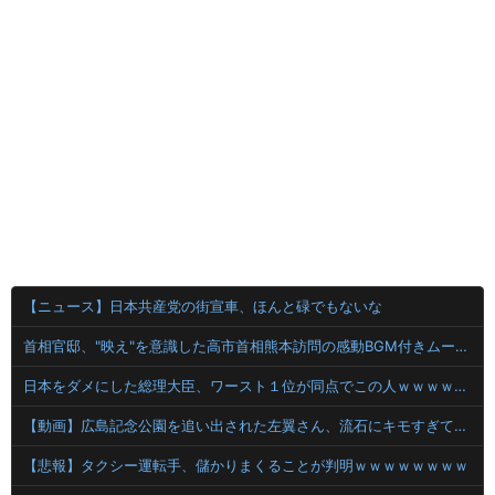
【ニュース】日本共産党の街宣車、ほんと碌でもないな
首相官邸、"映え"を意識した高市首相熊本訪問の感動BGM付きムービーを投稿「全部が全部ありがたかったです」
日本をダメにした総理大臣、ワースト１位が同点でこの人ｗｗｗｗｗｗ
【動画】広島記念公園を追い出された左翼さん、流石にキモすぎて炎上
【悲報】タクシー運転手、儲かりまくることが判明ｗｗｗｗｗｗｗｗ