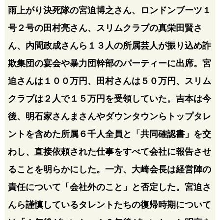
雨上がり決死隊の宮迫博之さん、ロンドンブーツ１
号２号の田村亮さん、スリムクラブの真栄田賢さ
ん、内間政成さんら１３人の所属芸人が振り込め詐
欺集団の宴会や暴力団幹部のパーティーに出席。宮
迫さんは１００万円、田村さんは５０万円、スリム
クラブは２人で１５万円を受領していた。吉本は今
後、明石家さんまさんやダウンタウンらトップタレ
ントを含めた所属６千人全員と「共同確認書」を交
わし、直接依頼された仕事をすべて会社に報告させ
ることを明らかにした。一方、大崎会長は経営陣の
責任について「会社外のこと」と否定した。宮迫さ
んら謹慎しているタレントたちの復帰時期について