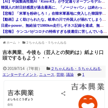
【AI】中国製高性能AI「Kimi-K3」が予定通りオープンモデル化される
【P】エッセイスト「原爆を二度と使わせてはならない」→リプ「もちろん中国の核も非難する？」→即ブロック
韓国人の対日好感度が過去最高に、「ノージャパン」は終わった？＝ネット「中国より100倍いい」
クレーンゲームの景品で乳酸菌飲料をゲット、だが飲んでみると妙に酸っぱくて体調が悪化してしまい……
【悲報】「米軍を粉砕しろ！」在韓米軍基地に突入した韓国学生、即逮捕
岸田文雄元首相「円安を阻止するために日米の通貨当局が実施した為替介入は一時しのぎに過ぎない」
【動画】よく助けられたな。岐阜の川で外国人が溺れてしまう事故。
日産e-power、無給油で1980km走行しギネス記録を達成、無駄な発電や送電ロスなくEVよりエコを証明
【悲報】 ケンコバがコロナの特殊すぎる後遺症に苦しんでいる模様…お前らの周りにもこんな奴いる？
【鹿児島】 突然右折し路面電車と衝突 乗っていた男女3人は車を放置しダッシュで逃走中
ホーム
２ちゃんねる・５ちゃんねる
※アドブロック等の広告非表示プラグインやアドオンを利用している場合、
一部のコンテンツが表示されなくなったり、サイト全体のレイアウトが崩れ
吉本興業、今後も（芸人との契約は）紙より口
たりする場合があります。
頭でするもよう・・・
2019/7/14
（
7年前
）
２ちゃんねる・５ちゃんねる
,
エンターテイメント
,
ニュース
,
芸能
,
議論
1