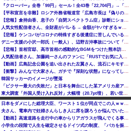
『クローバー』全巻「99円」セール！全43巻「22,704円」→「4,257円」！実写ドラマ化もされたチャンピオンが誇る名作ヤンキー漫画！『ドロ...
【平和宣言を非難】ロシア外務省報道官「広島市長は『偽りの呪文』繰り返している」
【悲報】倉持由香、息子の「自閉スペクトラム症」診断にショックで涙… 見逃していた乳幼児期のサインとは？
人気女性配信者さん、全財産がバレる → 金額がヤバすぎるｗｗｗｗｗｗ
【悲報】ケンコバがコロナの特殊すぎる後遺症に苦しんでいる模様…お前らの周りにもこんな奴いる？
デニー支援の小沢一郎氏（一般人）、辺野古沖事故について「玉城デニー知事の責任ではないが、不幸な出来事を悪宣伝に利用する人がいる」
【悲報】首相官邸、高市首相の感動的なBGMをつけた熊本訪問の感動ムービーを投稿
人気配信者さん、加藤純一さんのファンに「RUSTでお気に入りの配信者が負けて嫌だよな？空気読めってなるよな？その結果がVCR。お前らVCR向いて...
【動画】広島記念公園を追い出された左翼さん、流石にキモすぎて炎上
【衝撃】みんなで大家さん、ガチで『深刻な状態』になってしまう・・・・
韓国サッカーのイメージが墜落
「ピクサー最大の失敗だ」と日本を舞台にした某アメリカ産アニメが話題に、日本と韓国の両方に失礼すぎるわ……
東大調査「外国人受け入れ反対」大幅増（20.7pt増）、若い世代で増加幅大
愛煙家「喫煙者の権利がマジで侵害されてる。これ合法ですから。いくら税金を我々が払ってるんだと。副流煙もクソもあるのかな」
日本をダメにした総理大臣、ワースト１位が同点でこの人ｗｗｗｗｗｗ
声優の声でAI動画作ってる人達、終了へ
夫さん、電車内で妊婦さんらしき人に席を譲ろうか悩んでいたら隣の男性に先を越される→まさかの展開に発展し、とんでもない空気が漂い始めてしまうｗｗｗ...
太陽光発電所で、銅線およそ2.2トン（時価およそ330万円相当）盗んだなど、ベトナム国籍（無職）２人逮捕、盗まれた銅線の半分はすでに売却 富山で...
【動画】高速道路を走行中の車からリアガラスが飛んでくる事故(ﾟoﾟ)
「日本は危険だ」と吹聴したのを真に受けた中国人旅行客、だが代替旅行先が日本ほど安全ではなかった結果……
小学生の段階で人生を確定させるドイツ式の制度、「バカを振い落せるから合理的だ」と自惚れていた結果……
「盗人たけだけしい」中国国防省が防衛白書に反発…日本の新型軍国主義と批判！