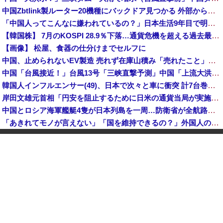
中国Zbtlink製ルーター20機種にバックドア見つかる 外部から完全制御のおそれ
「中国人ってこんなに嫌われているの？」日本生活9年目で明かす本心！
【韓国株】 7月のKOSPI 28.9％下落…通貨危機を超える過去最大の下げ幅
【画像】 松屋、食器の仕分けまでセルフに
中国、止められないEV製造 売れず在庫山積み「売れたこと」にして補助金を騙し取る事案を思いつきが横行
中国「台風接近！」台風13号「三峡直撃予測」中国「上流大洪水！（三峡上流」中国都市「8/5の映像（動画」三峡ダム「緊急放流（決壊危機」中国「下流大水害（震え声」→
韓国人インフルエンサー(49)、日本で次々と車に衝突 計7台巻き込み 八王子
岸田文雄元首相「円安を阻止するために日米の通貨当局が実施した為替介入は一時しのぎに過ぎない」
中国とロシア海軍艦艇4隻が日本列島を一周…防衛省が全航路を公開！
「あきれてモノが言えない」「国を維持できるの？」外国人の永住許可要件の厳格化で在日中国人の本音は？
【速報】 中露の武装軍艦4隻が日本一周『いつでも国家沈没させられるぞ』
【為替相場】 ドル円は1ドル158円台半ば 介入警戒をしつつ円売りが続行
ヨーロッパが中国製メガソーラーを締め出しｗｗｗ
インドネシア「高速鉄道！」中国「大赤字！」インドネシア「運営会社の株式購入！（負債対策」中国「はい（巨額負債」インドネシア「700km延伸計画！（実質中止」→
クビになったバイト先の店長のインスタ見つけた
【速報】 高市政権、エース級の財務官僚・一松旬氏を左遷「彼は協力的でなかった」財務省の言いなりではないことが判明