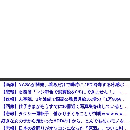
【画像】NASAが開発、着るだけで瞬時に-15℃冷却する冷感ポンチョが3,980円ｗｗｗｗｗ他
【悲報】財務省「レジ都合で消費税を0％にできません！」 → X民「指定ゴミ袋を買ってレシート見たら消費税はゼロになるんだけど？」ｗｗｗｗｗｗｗｗ...
【速報】人事院、2年連続で国家公務員月給3%増の「1万5056円」引き上げ勧告 2年で6%超え
【画像】佳子さまがもうすでに10冊近く写真集を出しているという事実wwwww
【悲報】タクシー運転手、儲かりまくることが判明ｗｗｗｗｗｗｗｗ
好きな女の子から預かったHDDの中から、とんでもないモノを発見してしまった
【悲報】日本の盆踊りがオワコンになった『原因』、ついに判明する・・・・・