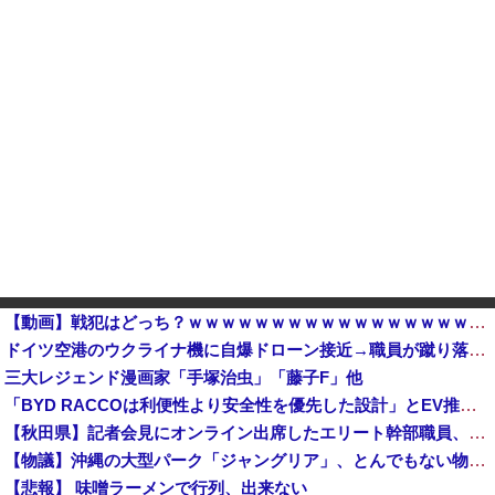
【動画】戦犯はどっち？ｗｗｗｗｗｗｗｗｗｗｗｗｗｗｗｗｗｗｗｗ
ドイツ空港のウクライナ機に自爆ドローン接近→職員が蹴り落とす→偶然起爆装置が壊れセーフ
三大レジェンド漫画家「手塚治虫」「藤子F」他
「BYD RACCOは利便性より安全性を優先した設計」とEV推進派がスカスカ構造を絶賛、これがRACCOの一番の特徴よな
【秋田県】記者会見にオンライン出席したエリート幹部職員、バスローブ姿でタバコを吸いながら説明 県が聞き取りへ
【物議】沖縄の大型パーク「ジャングリア」、とんでもない物を投入してしまう！！！！！
【悲報】 味噌ラーメンで行列、出来ない