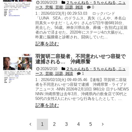
2026/2/23
２ちゃんねる・５ちゃんねる
,
ニュ
ース
,
悲報
,
芸能
,
話題
,
雑談
0
1 : 2026/02/23(月) 00:29:53.03 ロックバンド
「LUNA SEA」のドラムス、真矢（しんや、本名山
田真矢＝やまだ・しんや）さんが17日午後6時16分、
死去した。56歳。神奈川県出身。葬儀・告別式は近親
者のみで済ませた。2020年にステージ4の大腸がん、
昨夏に脳腫瘍と診断され、闘病していた...
記事を読む
羽賀研二容疑者、不同意わいせつ容疑で
逮捕される… 沖縄県警
2026/2/10
２ちゃんねる・５ちゃんねる
,
ニュ
ース
,
芸能
,
話題
,
雑談
1
1 : 2026/02/10(火) 09:49:05.46 【速報】羽賀研二容疑
者を不同意わいせつ容疑で逮捕 沖縄県警 - ライブド
アニュース -NNN 2026年2月10日 9時1分 日テレNEWS
NNN 沖縄県警は去年3月、沖縄県内の飲食店で30代と
50代の女性2人にわいせつな行為をしたとして、...
記事を読む
1
2
3
4
5