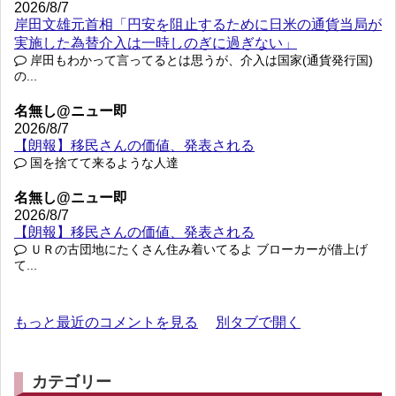
2026/8/7
岸田文雄元首相「円安を阻止するために日米の通貨当局が
実施した為替介入は一時しのぎに過ぎない」
岸田もわかって言ってるとは思うが、介入は国家(通貨発行国)
の...
名無し@ニュー即
2026/8/7
【朗報】移民さんの価値、発表される
国を捨てて来るような人達
名無し@ニュー即
2026/8/7
【朗報】移民さんの価値、発表される
ＵＲの古団地にたくさん住み着いてるよ ブローカーが借上げ
て...
もっと最近のコメントを見る
別タブで開く
カテゴリー