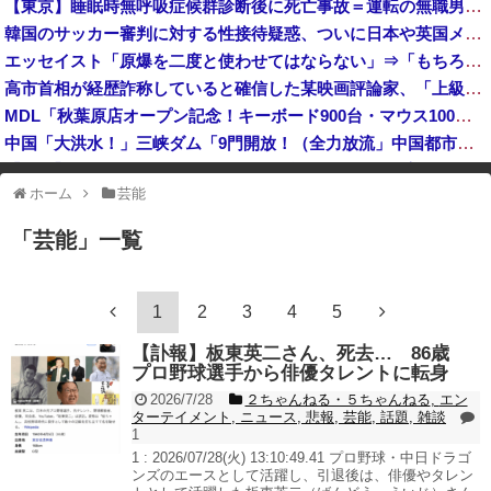
【東京】睡眠時無呼吸症候群診断後に死亡事故＝運転の無職男（３４）、独断で治療中断―危険運転致死罪適用も
台湾への140億ドル規模の武器売却「確信している」 …米共和党重鎮、マコール議員が表明！
韓国のサッカー審判に対する性接待疑惑、ついに日本や英国メディアにも取り上げられ国際問題に発展w
【ニュース】 広島記念公園を追い出された左翼さん、流石にキモすぎて炎上
エッセイスト「原爆を二度と使わせてはならない」⇒「もちろん中国の核も非難する？」⇒「中国の核は綺麗な核！」
高市総理「物価上昇を上回る賃上げを日本に定着させる」国家公務員月給3.51％増へ 地方公務員も追随する見通し
高市首相が経歴詐称していると確信した某映画評論家、「上級公務員試験に合格とは書いてないんですが…」とツッコミを受けまくり……
MDL「秋葉原店オープン記念！キーボード900台・マウス100台無料でプレゼント！」→秋葉原が大変なことになってしまう
中国「大洪水！」三峡ダム「9門開放！（全力放流」中国都市「三峡沿線の道路水没」中国政府「高速道路封鎖！」中国ダム「緊急放流に合わせて開門（土砂崩れ発生」→
【速報】 韓国サッカー協会『すでに時効だ』、外国人審判らへ性的接待疑惑→ロンドン五輪は銅メダルはく奪の可能性「審判の国籍は日本、UAE、イラン」
ホーム
芸能
※アドブロック等の広告非表示プラグインやアドオンを利用している場合、
一部のコンテンツが表示されなくなったり、サイト全体のレイアウトが崩れ
「
芸能
」
一覧
たりする場合があります。
1
2
3
4
5
【訃報】板東英二さん、死去… 86歳
プロ野球選手から俳優タレントに転身
2026/7/28
２ちゃんねる・５ちゃんねる
,
エン
ターテイメント
,
ニュース
,
悲報
,
芸能
,
話題
,
雑談
1
1 : 2026/07/28(火) 13:10:49.41 プロ野球・中日ドラゴ
ンズのエースとして活躍し、引退後は、俳優やタレン