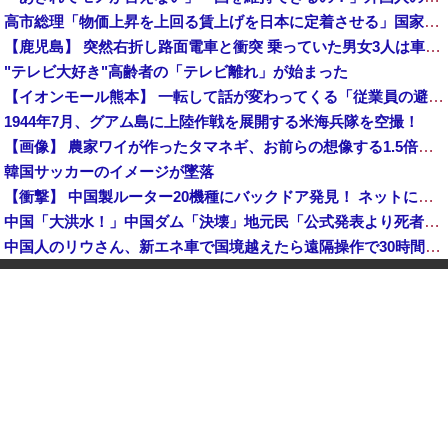
高市総理「物価上昇を上回る賃上げを日本に定着させる」国家公務員月給3.51％増へ 地方公務員も追随する見通し
【鹿児島】 突然右折し路面電車と衝突 乗っていた男女3人は車を放置しダッシュで逃走中
"テレビ大好き"高齢者の「テレビ離れ」が始まった
【イオンモール熊本】 一転して話が変わってくる「従業員の避難誘導の証言が複数」イオン側が社内規定に抵触していた疑い
1944年7月、グアム島に上陸作戦を展開する米海兵隊を空撮！
【画像】 農家ワイが作ったタマネギ、お前らの想像する1.5倍はデカいぞ
韓国サッカーのイメージが墜落
【衝撃】 中国製ルーター20機種にバックドア発見！ ネットに繋ぐだけで35秒ごとに中国のサーバーと通信
中国「大洪水！」中国ダム「決壊」地元民「公式発表より死者多い！」中国政府「住民拘束！（安否不明」中国当局「救助隊動画も削除」台風13号「三峡ダム接近中」→
中国人のリウさん、新エネ車で国境越えたら遠隔操作で30時間ロックされる！
【平和宣言を非難】 ロシア外務省報道官「広島市長は『偽りの呪文』繰り返している」
K-POPアイドルの約半数が3年後には姿を消す…損益分岐点突破は4％未満
【鹿児島】 突然右折し路面電車と衝突 乗っていた男女3人は車を放置しダッシュで逃走中
KDDI、楽天への回線貸し出し終了へ 都市部で9月末に
日産e-power、無給油で1980km走行しギネス記録を達成、無駄な発電や送電ロスなくEVよりエコを証明
【動画】 広島記念公園を追い出された左翼さん、流石にキモすぎて炎上