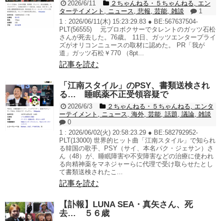
2026/6/11
２ちゃんねる・５ちゃんねる
,
エン
ターテイメント
,
ニュース
,
悲報
,
芸能
,
雑談
1
1 : 2026/06/11(木) 15:23:29.83 ● BE:567637504-
PLT(56555) 元プロボクサーでタレントのガッツ石松
さんが死去した。76歳。 11日、ガッツエンタープライ
ズがオリコンニュースの取材に認めた。 PR「我が
道」ガッツ石松￥770 （8pt...
記事を読む
「江南スタイル」のPSY、書類送検され
る… 睡眠薬不正受領容疑で
2026/6/3
２ちゃんねる・５ちゃんねる
,
エンタ
ーテイメント
,
ニュース
,
海外
,
芸能
,
話題
,
議論
,
雑談
0
1 : 2026/06/02(火) 20:58:23.29 ● BE:582792952-
PLT(13000) 世界的ヒット曲「江南スタイル」で知られ
る韓国の歌手、PSY（サイ、本名パク・ジェサン）さ
ん（48）が、睡眠障害や不安障害などの治療に使われ
る向精神薬をマネジャーらに代理で受け取らせたとし
て書類送検されたこ...
記事を読む
【訃報】LUNA SEA・真矢さん、死
去… ５６歳