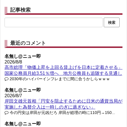
記事検索
最近のコメント
名無し@ニュー即
2026/8/8
高市総理「物価上昇を上回る賃上げを日本に定着させる」
国家公務員月給3.51％増へ 地方公務員も追随する見通し
2030年のハイパーインフレまでに間に合うかしらｗｗｗ
名無し@ニュー即
2026/8/7
岸田文雄元首相「円安を阻止するために日米の通貨当局が
実施した為替介入は一時しのぎに過ぎない」
今の円安は岸田が元凶だろ 岸田が総理の時に110円→150...
名無し@ニュー即