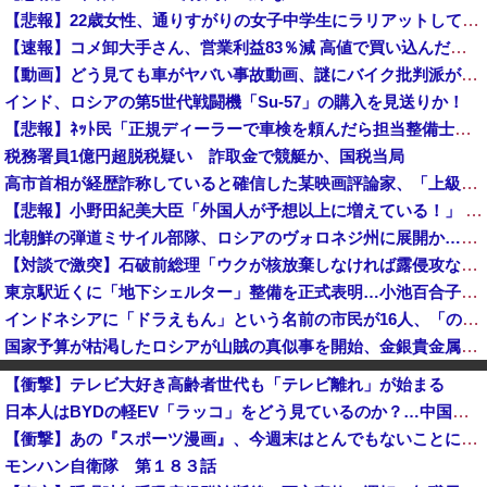
【悲報】22歳女性、通りすがりの女子中学生にラリアットして逮捕されるｗｗｗｗｗｗｗｗｗｗｗｗｗ
【速報】コメ卸大手さん、営業利益83％減 高値で買い込んだ米が売れず「損切り祭り」開幕へ
【動画】どう見ても車がヤバい事故動画、謎にバイク批判派が湧いてきて終わる
インド、ロシアの第5世代戦闘機「Su-57」の購入を見送りか！
【悲報】ﾈｯﾄ民「正規ディーラーで車検を頼んだら担当整備士が「グエン」さんだったから次回から別の整備工場にする！」 ｗｗｗｗｗｗｗｗｗｗｗｗｗｗ...
税務署員1億円超脱税疑い 詐取金で競艇か、国税当局
高市首相が経歴詐称していると確信した某映画評論家、「上級公務員試験に合格とは書いてないんですが…」とツッコミを受けまくり……
【悲報】小野田紀美大臣「外国人が予想以上に増えている！」 ← 自民党が自ら受け入れ推進しておいて他人事発言と突っ込み殺到 ｗｗｗｗｗｗｗｗｗｗｗ...
北朝鮮の弾道ミサイル部隊、ロシアのヴォロネジ州に展開か…北朝鮮は本質的にウクライナと戦争状態に！
【対談で激突】石破前総理「ウクが核放棄しなければ露侵攻なかった」 湯崎前県知事「核抑止はフィクション」
東京駅近くに「地下シェルター」整備を正式表明…小池百合子知事「多くの方が滞在、施設整備の効果高い」
インドネシアに「ドラえもん」という名前の市民が16人、「のび太」は181人
国家予算が枯渇したロシアが山賊の真似事を開始、金銀貴金属じゃなくて自動車とかってところがリアリティありすぎる……
文科省が女性専用の研究者支援制度を導入、それに対して子育て負担に苦しむ若手男性研究者は……
【衝撃】テレビ大好き高齢者世代も「テレビ離れ」が始まる
【画像】安心系JCが作った林間カレーｗｗｗｗｗｗｗｗｗｗｗｗｗｗｗｗｗｗｗｗｗｗｗｗ
日本人はBYDの軽EV「ラッコ」をどう見ているのか？…中国メディア！
【悲報】池袋パパ活刺殺事件、26歳の女性被告に懲役6年「司法の女割」批判が紛糾 → ﾈｯﾄ「ジャンポケ斎藤の罪より軽くて草」ｗｗｗｗｗｗｗｗｗｗ...
【衝撃】あの『スポーツ漫画』、今週末はとんでもないことになるｗｗｗｗ
参政党、福岡県議選に30人擁立方針 神谷代表「新しい選択肢を」
モンハン自衛隊 第１８３話
【えｗ】韓国サッカー協会が外国人審判を性接待疑惑 → 韓国ネットに動揺広がる「信じられない」「要求した外国人審判もおかしい」「韓国以外の国にも要...