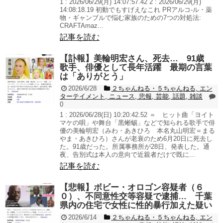
1 : 2026/06/29(月) 14:07:57.42 2 : 2026/06/29(月)
14:08:18.19 初動でもすげえなこれ PRアルコ-ル・薬
物・ギャンブルで悩む家族のための7つの対処法:
CRAFTAmaz...
記事を読む
【訃報】美輪明宏さん、死去… 91歳
歌手、俳優として長年活躍 最期の言葉
は「ありがとう」
2026/6/28
２ちゃんねる・５ちゃんねる
,
エン
ターテイメント
,
ニュース
,
悲報
,
芸能
,
話題
,
雑談
0
1 : 2026/06/28(日) 10:20:42.52 ＝ ヒット曲「ヨイト
マケの唄」や舞台「黒蜥蜴」などで知られる歌手で俳
優の美輪明宏（みわ・あきひろ 本名丸山明宏＝まる
やま・あきひろ）さんが老衰のため6月20日に死去し
た。91歳だった。所属事務所が28日、発表した。通
夜、告別式は本人の意向で近親者だけで既に...
記事を読む
【悲報】ボビー・オロゴン容疑者（６
０）、不同意性交等容疑で逮捕… 千葉
県内の住宅で女性に性的暴行加えた疑い
2026/6/14
２ちゃんねる・５ちゃんねる
,
エン