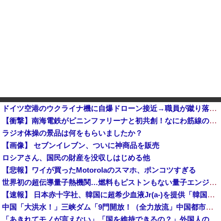
ドイツ空港のウクライナ機に自爆ドローン接近→職員が蹴り落とす→偶然起爆装置が壊れセーフ
【衝撃】南海電鉄がピニンファリーナと初共創！なにわ筋線の新型特急が凄そう
ラジオ体操の景品は何をもらいましたか？
【画像】 セブンイレブン、ついに神商品を販売
ロシアさん、国民の財産を没収しはじめる他
【悲報】ワイが買ったMotorolaのスマホ、ポンコツすぎる
世界初の超伝導量子熱機関…燃料もピストンもない量子エンジンが回った！
【速報】 日本赤十字社、韓国に超希少血液Jr(a-)を提供「韓国内では適合する血液を確保できなかった」※今回で4回目
中国「大洪水！」三峡ダム「9門開放！（全力放流」中国都市「三峡沿線の道路水没」中国政府「高速道路封鎖！」中国ダム「緊急放流に合わせて開門（土砂崩れ発生」→
「あきれてモノが言えない」「国を維持できるの？」外国人の永住許可要件の厳格化で在日中国人の本音は？