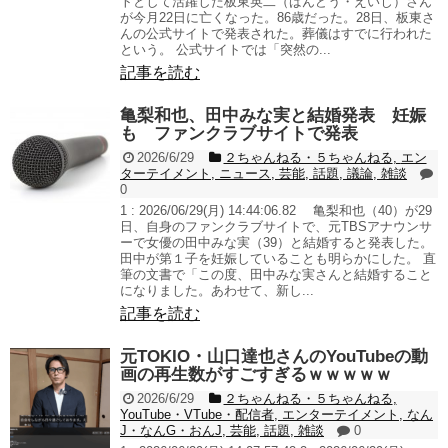
トとして活躍した板東英二（ばんどう・えいじ）さん
が今月22日に亡くなった。86歳だった。28日、板東さ
んの公式サイトで発表された。葬儀はすでに行われた
という。 公式サイトでは「突然の...
記事を読む
亀梨和也、田中みな実と結婚発表 妊娠
も ファンクラブサイトで発表
2026/6/29
２ちゃんねる・５ちゃんねる
,
エン
ターテイメント
,
ニュース
,
芸能
,
話題
,
議論
,
雑談
0
1 : 2026/06/29(月) 14:44:06.82 亀梨和也（40）が29
日、自身のファンクラブサイトで、元TBSアナウンサ
ーで女優の田中みな実（39）と結婚すると発表した。
田中が第１子を妊娠していることも明らかにした。 直
筆の文書で「この度、田中みな実さんと結婚すること
になりました。あわせて、新し...
記事を読む
元TOKIO・山口達也さんのYouTubeの動
画の再生数がすごすぎるｗｗｗｗｗ
2026/6/29
２ちゃんねる・５ちゃんねる
,
YouTube・VTube・配信者
,
エンターテイメント
,
なん
J・なんG・おんJ
,
芸能
,
話題
,
雑談
0