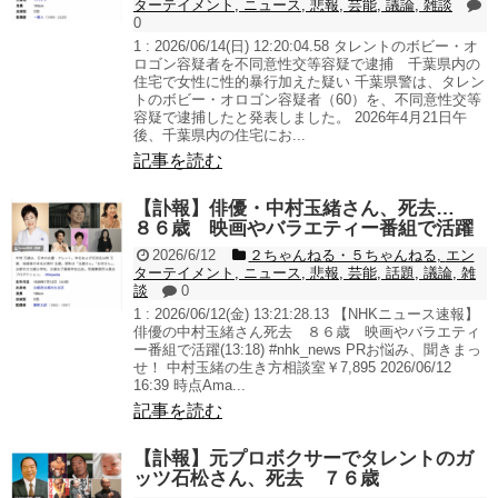
ターテイメント
,
ニュース
,
悲報
,
芸能
,
議論
,
雑談
0
1 : 2026/06/14(日) 12:20:04.58 タレントのボビー・オ
ロゴン容疑者を不同意性交等容疑で逮捕 千葉県内の
住宅で女性に性的暴行加えた疑い 千葉県警は、タレン
トのボビー・オロゴン容疑者（60）を、不同意性交等
容疑で逮捕したと発表しました。 2026年4月21日午
後、千葉県内の住宅にお...
記事を読む
【訃報】俳優・中村玉緒さん、死去…
８６歳 映画やバラエティー番組で活躍
2026/6/12
２ちゃんねる・５ちゃんねる
,
エン
ターテイメント
,
ニュース
,
悲報
,
芸能
,
話題
,
議論
,
雑
談
0
1 : 2026/06/12(金) 13:21:28.13 【NHKニュース速報】
俳優の中村玉緒さん死去 ８６歳 映画やバラエティ
ー番組で活躍(13:18) #nhk_news PRお悩み、聞きまっ
せ！ 中村玉緒の生き方相談室￥7,895 2026/06/12
16:39 時点Ama...
記事を読む
【訃報】元プロボクサーでタレントのガ
ッツ石松さん、死去 ７６歳