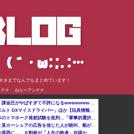
談ネタまでなんでもまとめています！
ンテナ
ねらーアンテナ
【速報】ホロライブのソシャゲ、課金圧がやばすぎて不評になるwwwwwwwwww
【仮面ライダーマイス】「変身ベルト DXマイスドライバー」ほか【玩具情報公開・PV追加】他
北朝鮮の金与正党総務部長、日本のトマホーク発射試験を批判…「軍事的選択肢」警告！
「もう二度と使わないからな」と某カーシェアの広告を信じた人が絶叫、船が遅れたからバスが無くなって困ってたりこの看板が…
の原因に… ６割超が「人生の敗者」自認か