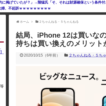
公約に掲げていたが？」→階猛氏「そ、それは財源確保という条件付
夫婦、不起訴ｗｗｗｗｗｗｗｗｗ
ホーム
２ちゃんねる・５ちゃんねる
利用している場合、一部のコンテンツが表示されなくなったり、サイト全体
結局、iPhone 12は買いなのか
持ちは買い換えのメリット
】
】
2020/10/15
（
6年前
）
２ちゃんねる・５ち
を
・
等