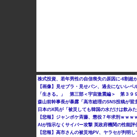
グリーンコーラとかいうやつ飲んだ？
K-POPアイドルの約半数が3年後には姿を消す
韓国型イージス搭載の次世代駆逐艦「KDDX」1
株式投資、若年男性の自信喪失の原因に-6割超
【画像】見せブラ・見せパン、過去にないレベ
「生きる。」 第三部＜宇宙激震編＞ 第３９
森山前幹事長が暴露「高市総理のSNS投稿が習
日本のX民が「被災しても韓国の水だけは飲み
【悲報】ジャンポケ斉藤、懲役７年求刑ｗｗｗ
AIが指示なくサイバー攻撃 英政府機関の性能評
【悲報】高市さんの被災地PV、ヤラセが判明し