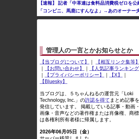
【速報】 記者「中革連は食料品消費税ゼロを
「コンビニ、馬鹿にすんなよ」→あのオーナー
※アドブロック等の広告非表示プラグインやアドオンを
管理人の一言とかお知らせとか
【当ブログについて】
｜
【相互リンク集等
｜
【お問い合わせ】
｜
【人気記事ランキング
｜
【プライバシーポリシー】
｜
【X】
｜
【Bluesky】
当ブログは、５ちゃんねるの運営元「Loki
Technology, Inc.」の
許諾を得て
まとめ記事
発信しています。 掲載している記事・動画
画像・音声などの著作権または肖像権、商標
は各権利所有者様に帰属します。
2026年06月05日（金）
サーバー移管しました。