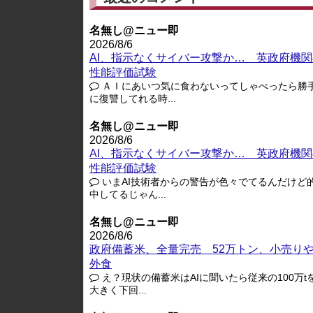
名無し@ニュー即
2026/8/6
AI、指示なくサイバー攻撃か… 英政府機関
性能評価試験
ＡＩにあいつ気に食わないってしゃべったら勝
に復讐してれる時...
名無し@ニュー即
2026/8/6
AI、指示なくサイバー攻撃か… 英政府機関
性能評価試験
いまAI技術者からの警告が色々でてるんだけど
中してるじゃん...
名無し@ニュー即
2026/8/6
政府備蓄米、全量完売 52万トン、小売り
外食
え？現状の備蓄米はAIに聞いたら従来の100万t
大きく下回...