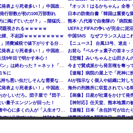
中国「大洪水！」中国ダム「決壊」地元民「公式発表より死者多い！」中国政府「住民拘束！（安否不明」中国当局「救助隊動画も削除」台風13号「三峡ダム接近中」→
発行部数が初の100万部割れ
日本の防衛白書「韓国は重要な
【速報】 記者「中革連は食料品消費税ゼロを公約に掲げていたが？」→階猛氏「そ、それは財源確保という条件付き」
問題視されるｗｗｗｗｗ
夫婦、不起訴ｗｗｗｗｗｗｗｗｗ
【消費税率1％】 「下げるのが筋なんですけど…」消費減税で値下がりする分と同じだけ商品を値上げして店頭価格を変えない店も
【ニュース】 台風13号、迷走・
中国「大洪水！」中国ダム「決壊」地元民「公式発表より死者多い！」中国政府「住民拘束！（安否不明」中国当局「救助隊動画も削除」台風13号「三峡ダム接近中」→
お前ら『ペルチェ素子の首ネッ
生活9年目で明かす本心！
韓国人の対日好感度が過去最高に、「ノージャパン」は終わった？＝ネット「中国より100倍いい」
1％に
【速報】病院の屋上で「死神に
【予算100万】 市長「特定外来生物クビアカは気持ち悪い虫だしそんな需要ないと思う」1匹300円相当の報奨金→初日に42万取られ焦り
AIが指示なく個人や組織に対し
中国「大洪水！」中国ダム「決壊」地元民「公式発表より死者多い！」中国政府「住民拘束！（安否不明」中国当局「救助隊動画も削除」台風13号「三峡ダム接近中」→
【正論】 有吉「『俺テレビ見ない』って言う奴おかしいだろ。団子屋で『団子食べない』って言うか？」
【画像】日産が社運をかけて発売
ない量子エンジンが回った！
【株式投資】 韓国で「真夏の世の夢」崩壊、若者中心に多くの人が「人生オワタ」―中国メディア
【動画】 石破「公約を果たすというが、減税しますは公約ではない。検討を加速するというのが公約だ」
位中国
ポーランド軍、衛生部隊と民間
1％に