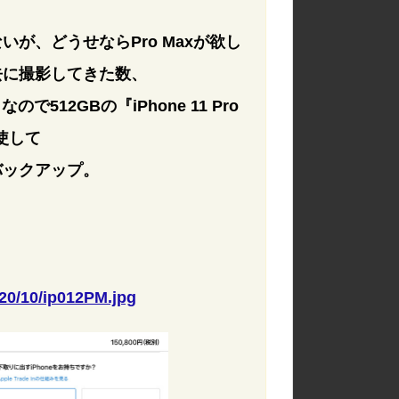
が、どうせならPro Maxが欲し
去に撮影してきた数、
で512GBの『iPhone 11 Pro
使して
バックアップ。
20/10/ip012PM.jpg