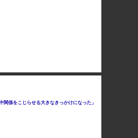
【イオンモール熊本爆発】経産省が原因をほぼ特定、全国の大規模施設でガス供給設備の点検要請にまで発展する事態に・・・
「BYD Raccoと違って日本の軽規格では欧州には通用しない」と自動車系ライターが示唆、だが速攻で反例を提示されて即落ち二コマ状態に……
こ」、BPOで問題視されるｗｗｗｗｗ
こ」、BPOで問題視されるｗｗｗｗｗ
日中関係をこじらせる大きなきっかけになった」