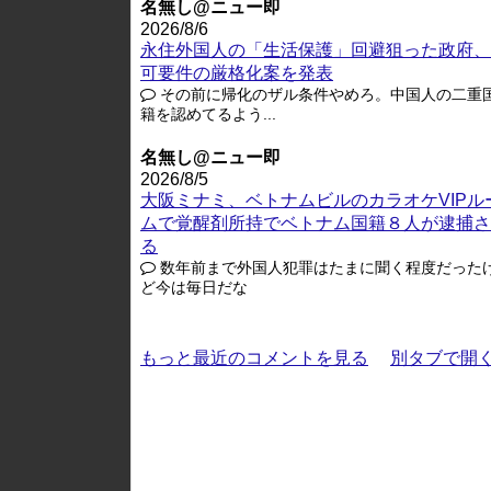
名無し@ニュー即
2026/8/6
永住外国人の「生活保護」回避狙った政府、
可要件の厳格化案を発表
その前に帰化のザル条件やめろ。中国人の二重
籍を認めてるよう...
名無し@ニュー即
2026/8/5
大阪ミナミ、ベトナムビルのカラオケVIPル
ムで覚醒剤所持でベトナム国籍８人が逮捕さ
る
数年前まで外国人犯罪はたまに聞く程度だった
ど今は毎日だな
もっと最近のコメントを見る
別タブで開