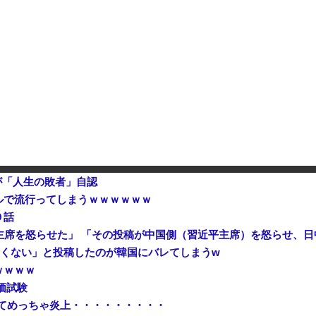
…損益分岐点突破は4％未満
番艦…2032年竣工と公示！
【悲報】今期覇権アニメ「ヤニね
【悲報】今期覇権アニメ「ヤニね
が「人生の敗者」自認
ルで流行ってしまうｗｗｗｗｗｗ
９話
主席を怒らせた」 「その投稿が中国側（習近平主席）を怒らせ、
たくない」と投稿したのが韓国にバレてしまうw
ｗｗｗｗ
価試験
てめっちゃ炎上・・・・・・・・・