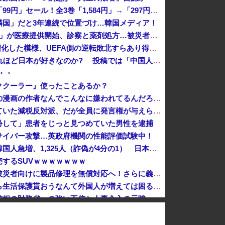
『オッス！はるかちゃん』全巻「99円」セール！全3巻「1,584円」→「297円」！男だらけの応援団とムチムチ娘のお色気コメディ！『バクくん』も...
隣国」だと3年連続で位置づけ…韓国メディア！
熊本･八代港で自衛隊の「病院船」が医療提供開始、診察と薬剤処方…被災者向け大浴場も！
UEFAとFIFAの争いが完全に泥沼化した模様、UEFA側の逆転敗北すらあり得るような情勢に……
中国SNS なぜフランス人はこれほど日本が好きなのか? 投稿では「中国人も日本が好き」「普通の人は…」[8/6]
・・
ククーラー』使ったことあるか？
【悲報】みいちゃんと山田さんの漫画の作者なんでこんなに嫌われてるんだろうな
今まで賛成派から発言権を奪っていた減税反対派、だが全員に発言権が与えられるように方式変更された途端……
扮して」患者をじっと見つめていた男性を逮捕
サイバー攻撃…英政府機関の性能評価試験中！
海外の刑務所に収監されている韓国人急増、1,325人（詐偽が4分の1） 日本には254人
するSUVｗｗｗｗｗｗｗ
【神対応】任天堂、熊本地震の被災者向けに製品修理を無償対応へ！さらに義援金5000万円を寄付！！
【速報】日本「永住許可が出たら生活保護貰おうなんて外国人が増えては困る。日本人以上の水準のみ許可」
消費税減税を閣議決定、背景に首相の財務省への強い不信と人事介入の示唆 歴代政権に増税を主導してきた財務省、高市内閣に完全敗北
医療従事者が参加した戦場医療訓練を実施！
中国「大洪水！」中国ダム「決壊」地元民「公式発表より死者多い！」中国政府「住民拘束！（安否不明」中国当局「救助隊動画も削除」台風13号「三峡ﾀﾞ...