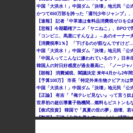
かつて650万部を誇った「週刊少年ジャンプ」、
【悲報】今期覇権アニメ「ヤニねこ」、BPOで
「コンビニ、馬鹿にすんなよ」→あのオーナー
「中国人ってこんなに嫌われているの？」日本
【朗報】 消費減税、閣議決定 来年4月から2年間
世界初の超伝導量子熱機関…燃料もピストンも
中国人に聞いた「一番悪いと思う国は？」 →1
【朗報】 消費減税、閣議決定 来年4月から2年間