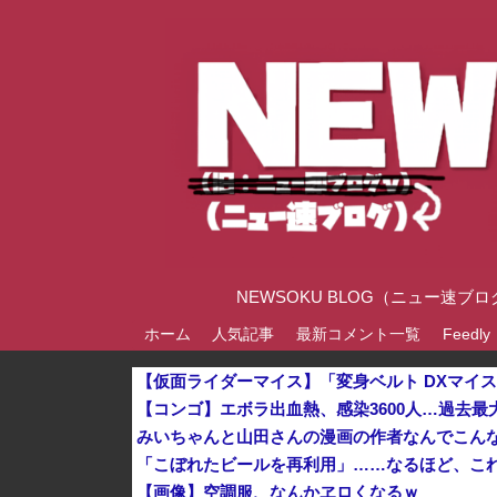
NEWSOKU BLOG（ニュー
ホーム
人気記事
最新コメント一覧
Feedly
【コンゴ】エボラ出血熱、感染3600人…過去最
みいちゃんと山田さんの漫画の作者なんでこん
「こぼれたビールを再利用」……なるほど、こ
【画像】空調服、なんかヱロくなるｗ