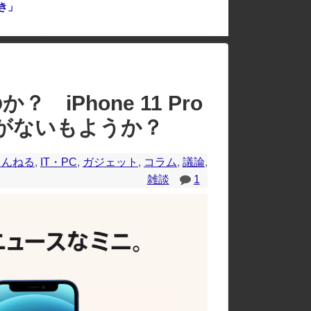
き」
中国「大洪水！」中国ダム「決壊」地元民「公式発表より死者多い！」中国政府「住民拘束！（安否不明」中国当局「救助隊動画も削除」台風13号「三峡ダム接近中」→
のレイアウトが崩れたりする場合があります。
？ iPhone 11 Pro
がないもようか？
ゃんねる
,
IT・PC
,
ガジェット
,
コラム
,
議論
,
雑談
1