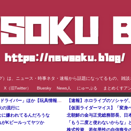
速ブログ）は、ニュース・時事ネタ・速報から話題になってるもの、雑
X（旧Twitter）
Bluesky
News人
にゅーぷる
まとめくすア
【仮面ライダーマイス】「変身ベルト DXマイスドライバー」ほか【玩具情報公開・PV追加】他
大の流行に
なに嫌われてるんだろうな
れがKビールってヤツか
株式投資、若年男性の自信喪失