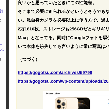
良いかと思っていたときにこの性能差。
そこまで必要に迫られるかというとそうでもない
許
い。私自身カメラを必要以上に使う方で、過
国
2万1810枚。ストレージも256GBだとギリギリなの
Max』となってる。同時にGoogleフォトを駆
ー
いつ本体を紛失しても言いように常に写真は
れ
（つづく）
け
https://gogotsu.com/archives/59798
く
https://gogotsu.com/wp-content/uploads/20