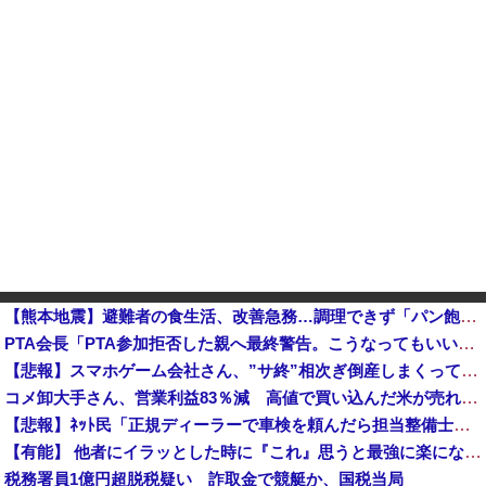
【熊本地震】避難者の食生活、改善急務…調理できず「パン飽き飽き」断水なお３万戸超
PTA会長「PTA参加拒否した親へ最終警告。こうなってもいい？」他
【悲報】スマホゲーム会社さん、”サ終”相次ぎ倒産しまくってる模様
コメ卸大手さん、営業利益83％減 高値で買い込んだ米が売れず「損切り祭り」開幕へ
【悲報】ﾈｯﾄ民「正規ディーラーで車検を頼んだら担当整備士が「グエン」さんだったから次回から別の整備工場にする！」 ｗｗｗｗｗｗｗｗｗｗｗｗｗｗ...
【有能】 他者にイラッとした時に『これ』思うと最強に楽になることが発覚！！！
税務署員1億円超脱税疑い 詐取金で競艇か、国税当局