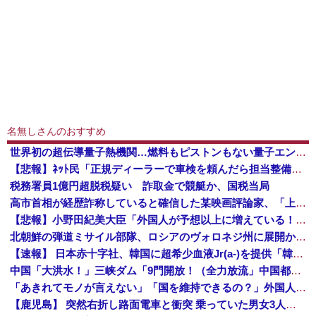
名無しさんのおすすめ
世界初の超伝導量子熱機関…燃料もピストンもない量子エンジンが回った！
【悲報】ﾈｯﾄ民「正規ディーラーで車検を頼んだら担当整備士が「グエン」さんだったから次回から別の整備工場にする！」 ｗｗｗｗｗｗｗｗｗｗｗｗｗｗ...
税務署員1億円超脱税疑い 詐取金で競艇か、国税当局
高市首相が経歴詐称していると確信した某映画評論家、「上級公務員試験に合格とは書いてないんですが…」とツッコミを受けまくり……
【悲報】小野田紀美大臣「外国人が予想以上に増えている！」 ← 自民党が自ら受け入れ推進しておいて他人事発言と突っ込み殺到 ｗｗｗｗｗｗｗｗｗｗｗ...
北朝鮮の弾道ミサイル部隊、ロシアのヴォロネジ州に展開か…北朝鮮は本質的にウクライナと戦争状態に！
【速報】 日本赤十字社、韓国に超希少血液Jr(a-)を提供「韓国内では適合する血液を確保できなかった」※今回で4回目
中国「大洪水！」三峡ダム「9門開放！（全力放流」中国都市「三峡沿線の道路水没」中国政府「高速道路封鎖！」中国ダム「緊急放流に合わせて開門（土砂崩れ発生」→
「あきれてモノが言えない」「国を維持できるの？」外国人の永住許可要件の厳格化で在日中国人の本音は？
【鹿児島】 突然右折し路面電車と衝突 乗っていた男女3人は車を放置しダッシュで逃走中