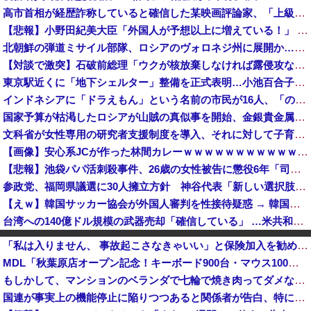
高市首相が経歴詐称していると確信した某映画評論家、「上級公務員試験に合格とは書いてないんですが…」とツッコミを受けまくり……
【悲報】小野田紀美大臣「外国人が予想以上に増えている！」 ← 自民党が自ら受け入れ推進しておいて他人事発言と突っ込み殺到 ｗｗｗｗｗｗｗｗｗｗｗ...
北朝鮮の弾道ミサイル部隊、ロシアのヴォロネジ州に展開か…北朝鮮は本質的にウクライナと戦争状態に！
【対談で激突】石破前総理「ウクが核放棄しなければ露侵攻なかった」 湯崎前県知事「核抑止はフィクション」
東京駅近くに「地下シェルター」整備を正式表明…小池百合子知事「多くの方が滞在、施設整備の効果高い」
インドネシアに「ドラえもん」という名前の市民が16人、「のび太」は181人
国家予算が枯渇したロシアが山賊の真似事を開始、金銀貴金属じゃなくて自動車とかってところがリアリティありすぎる……
文科省が女性専用の研究者支援制度を導入、それに対して子育て負担に苦しむ若手男性研究者は……
【画像】安心系JCが作った林間カレーｗｗｗｗｗｗｗｗｗｗｗｗｗｗｗｗｗｗｗｗｗｗｗｗ
【悲報】池袋パパ活刺殺事件、26歳の女性被告に懲役6年「司法の女割」批判が紛糾 → ﾈｯﾄ「ジャンポケ斎藤の罪より軽くて草」ｗｗｗｗｗｗｗｗｗｗ...
参政党、福岡県議選に30人擁立方針 神谷代表「新しい選択肢を」
【えｗ】韓国サッカー協会が外国人審判を性接待疑惑 → 韓国ネットに動揺広がる「信じられない」「要求した外国人審判もおかしい」「韓国以外の国にも要...
台湾への140億ドル規模の武器売却「確信している」 …米共和党重鎮、マコール議員が表明！
【ニュース】 広島記念公園を追い出された左翼さん、流石にキモすぎて炎上
「私は入りません、 事故起こさなきゃいい」と保険加入を勧められた推し活民が反発、保険代が勿体無いし事故起こしたとして……
【おわった】三峡ダム、豪雨で13基の水門を開き大規模放流開始か 下流の工場地帯に洪水流入で崩壊はじまる
MDL「秋葉原店オープン記念！キーボード900台・マウス100台無料でプレゼント！」→秋葉原が大変なことになってしまう
韓国メディア「幻となった女性天皇。日本皇族に韓半島の男の血が入る可能性がゼロに・・・」
もしかして、マンションのベランダで七輪で焼き肉ってダメなの？🥺
白黒のコマになぜ色が見えるのか 200年の謎をAIが解明！
国連が事実上の機能停止に陥りつつあると関係者が告白、特に役に立たないくせに高給だけ毟り取った結果……
【女性自身】高市首相、秋の内閣改造で目論む「麻生支配からの脱却」…茂木敏充氏も小林鷹之氏もクビ