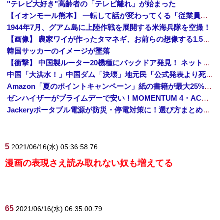
"テレビ大好き"高齢者の「テレビ離れ」が始まった
【イオンモール熊本】 一転して話が変わってくる「従業員の避難誘導の証言が複数」イオン側が社内規定に抵触していた疑い
1944年7月、グアム島に上陸作戦を展開する米海兵隊を空撮！
【画像】 農家ワイが作ったタマネギ、お前らの想像する1.5倍はデカいぞ
韓国サッカーのイメージが墜落
【衝撃】 中国製ルーター20機種にバックドア発見！ ネットに繋ぐだけで35秒ごとに中国のサーバーと通信
中国「大洪水！」中国ダム「決壊」地元民「公式発表より死者多い！」中国政府「住民拘束！（安否不明」中国当局「救助隊動画も削除」台風13号「三峡ダム接近中」→
Amazon「夏のポイントキャンペーン」紙の書籍が最大25%ポイント還元 対象と条件を整理（2026年7月）
ゼンハイザーがプライムデーで安い！MOMENTUM 4・ACCENTUMなど対象モデルまとめ！
Jackeryポータブル電源が防災・停電対策に！選び方まとめ【プライムデー最終日】
5
2021/06/16(水) 05:36:58.76
漫画の表現さえ読み取れない奴も増えてる
65
2021/06/16(水) 06:35:00.79