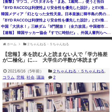
【衝撃】マツコ、バスタオルを「まあ、1週間…」使うと告白
ゲーム業界ご用達のフォント、年間料金“53倍”かつ“更新毎に値上げ”のありえない契約により多数撤退へ・・・
「BYD RACCOは利便性より安全性を優先した設計」とEV推進派がスカスカ構造を絶賛、これがRACCOの一番の特徴よな
高市総理「物価上昇を上回る賃上げを日本に定着させる」国家公務員月給3.51％増へ 地方公務員も追随する見通し
韓国メディア「幻となった女性天皇。日本皇族に韓半島の男の血が入る可能性がゼロに・・・」
高市総理「物価上昇を上回る賃上げを日本に定着させる」国家公務員月給3.51％増へ 地方公務員も追随する見通し
「BYD RACCOは利便性より安全性を優先した設計」とEV推進派がスカスカ構造を絶賛、これがRACCOの一番の特徴よな
中国「大洪水！」三峡ダム「9門開放！（全力放流」中国都市「三峡沿線の道路水没」中国政府「高速道路封鎖！」中国ダム「緊急放流に合わせて開門（土砂崩れ発生」→
【速報】 韓国サッカー協会『すでに時効だ』、外国人審判らへ性的接待疑惑→ロンドン五輪は銅メダルはく奪の可能性「審判の国籍は日本、UAE、イラン」
【鹿児島】 突然右折し路面電車と衝突 乗っていた男女3人は車を放置しダッシュで逃走中
ホーム
２ちゃんねる・５ちゃんねる
※アドブロック等の広告非表示プラグインやアドオンを利用している場合、
一部のコンテンツが表示されなくなったり、サイト全体のレイアウトが崩れ
【悲報】本を読む人と読まない人で「学力格差
たりする場合があります。
が二極化」に… 大学生の半数が本読まず
2021/6/16
（
5年前
）
２ちゃんねる・５ちゃんねる
,
コラム
,
悲報
,
社会
,
議論
2