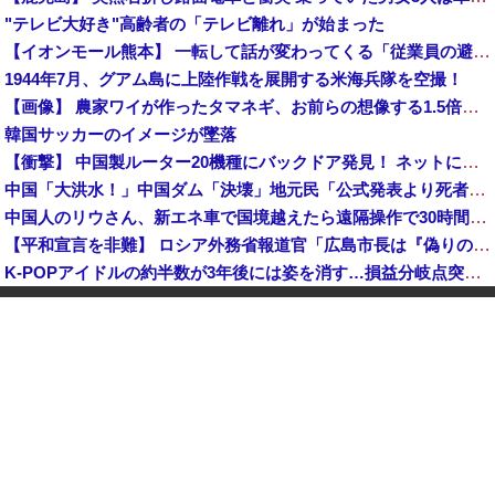
"テレビ大好き"高齢者の「テレビ離れ」が始まった
【イオンモール熊本】 一転して話が変わってくる「従業員の避難誘導の証言が複数」イオン側が社内規定に抵触していた疑い
1944年7月、グアム島に上陸作戦を展開する米海兵隊を空撮！
【画像】 農家ワイが作ったタマネギ、お前らの想像する1.5倍はデカいぞ
韓国サッカーのイメージが墜落
【衝撃】 中国製ルーター20機種にバックドア発見！ ネットに繋ぐだけで35秒ごとに中国のサーバーと通信
中国「大洪水！」中国ダム「決壊」地元民「公式発表より死者多い！」中国政府「住民拘束！（安否不明」中国当局「救助隊動画も削除」台風13号「三峡ダム接近中」→
中国人のリウさん、新エネ車で国境越えたら遠隔操作で30時間ロックされる！
【平和宣言を非難】 ロシア外務省報道官「広島市長は『偽りの呪文』繰り返している」
K-POPアイドルの約半数が3年後には姿を消す…損益分岐点突破は4％未満
【鹿児島】 突然右折し路面電車と衝突 乗っていた男女3人は車を放置しダッシュで逃走中
KDDI、楽天への回線貸し出し終了へ 都市部で9月末に
日産e-power、無給油で1980km走行しギネス記録を達成、無駄な発電や送電ロスなくEVよりエコを証明
【動画】 広島記念公園を追い出された左翼さん、流石にキモすぎて炎上
中国「大洪水！」三峡ダム「大雨で増水（台風直撃前」中国ダム「緊急放流！」中国鉄道「列車が走行中に流される」中国避難所「支援物資は有料です」謎の勢力「え」→