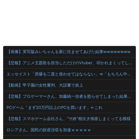
【画像】実写版みいちゃんを家に住ませてあげた結果wwwwwwww
【悲報】アニメ主題歌を担当しただけのVtuber、叩かれまくってしまう
エッセイスト「原爆を二度と使わせてはならない」⇒「もちろん中国の核も非難する？」⇒「中国の核は綺麗な核！」
【動画】甲子園の女性審判、大誤審で炎上
【悲報】プロゲーマーさん、加藤純一信者を怒らせてしまった結果、好き嫌い5位にwwwwwwww
PCゲーム「まず20万円以上のPCを買います」←これ
【悲報】スマホゲーム会社さん、”サ終”相次ぎ倒産しまくってる模様
ロシアさん、国民の財産没収を加速ｗｗｗｗｗ