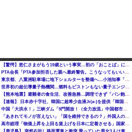
【驚愕】悠仁さまがもう19歳という事実…初の「おことば」にネット民驚嘆
PTA会長「PTA参加拒否した親へ最終警告。こうなってもいい？」他
東京都、八重洲駐車場に地下シェルターを整備へ…小池知事「弾道ミサイル攻撃から都民の命と財産守る」！
世界初の超伝導量子熱機関…燃料もピストンもない量子エンジンが回った！
【熊本地震】避難者の食生活、改善急務…調理できず「パン飽き飽き」断水なお３万戸超
【速報】 日本赤十字社、韓国に超希少血液Jr(a-)を提供「韓国内では適合する血液を確保できなかった」※今回で4回目
中国「大洪水！」三峡ダム「9門開放！（全力放流」中国都市「三峡沿線の道路水没」中国政府「高速道路封鎖！」中国ダム「緊急放流に合わせて開門（土砂崩れ発生」→
「あきれてモノが言えない」「国を維持できるの？」外国人の永住許可要件の厳格化で在日中国人の本音は？
高市総理「物価上昇を上回る賃上げを日本に定着させる」国家公務員月給3.51％増へ 地方公務員も追随する見通し
【鹿児島】 突然右折し路面電車と衝突 乗っていた男女3人は車を放置しダッシュで逃走中