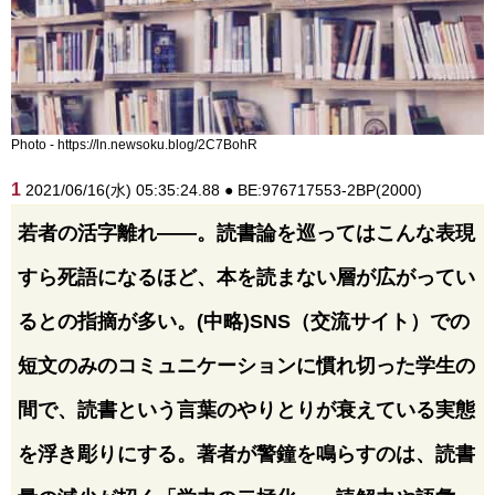
Photo - https://ln.newsoku.blog/2C7BohR
1
2021/06/16(水) 05:35:24.88 ● BE:976717553-2BP(2000)
若者の活字離れ――。読書論を巡ってはこんな表現
すら死語になるほど、本を読まない層が広がってい
るとの指摘が多い。(中略)SNS（交流サイト）での
短文のみのコミュニケーションに慣れ切った学生の
間で、読書という言葉のやりとりが衰えている実態
を浮き彫りにする。著者が警鐘を鳴らすのは、読書