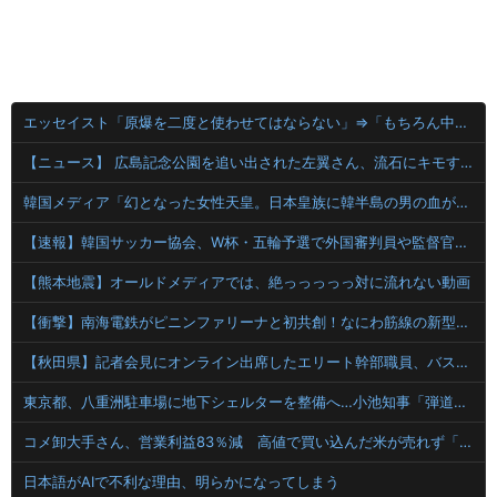
エッセイスト「原爆を二度と使わせてはならない」⇒「もちろん中国の核も非難する？」⇒「中国の核は綺麗な核！」
【ニュース】 広島記念公園を追い出された左翼さん、流石にキモすぎて炎上
韓国メディア「幻となった女性天皇。日本皇族に韓半島の男の血が入る可能性がゼロに・・・」
【速報】韓国サッカー協会、W杯・五輪予選で外国審判員や監督官を性接待！！！！
【熊本地震】オールドメディアでは、絶っっっっっ対に流れない動画
【衝撃】南海電鉄がピニンファリーナと初共創！なにわ筋線の新型特急が凄そう
【秋田県】記者会見にオンライン出席したエリート幹部職員、バスローブ姿でタバコを吸いながら説明 県が聞き取りへ
東京都、八重洲駐車場に地下シェルターを整備へ…小池知事「弾道ミサイル攻撃から都民の命と財産守る」！
コメ卸大手さん、営業利益83％減 高値で買い込んだ米が売れず「損切り祭り」開幕へ
日本語がAIで不利な理由、明らかになってしまう