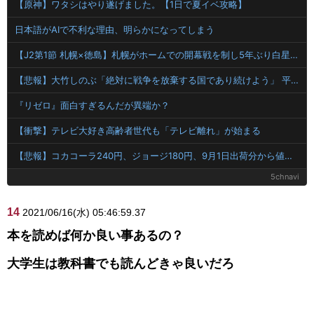
【原神】ワタシはやり遂げました。【1日で夏イベ攻略】
日本語がAIで不利な理由、明らかになってしまう
【J2第1節 札幌×徳島】札幌がホームでの開幕戦を制し5年ぶり白星発進！新加入のペイショットが1G1Aの活躍
【悲報】大竹しのぶ「絶対に戦争を放棄する国であり続けよう」 平和への思いをつづる 広島に原爆が投下されてから81年
『リゼロ』面白すぎるんだが異端か？
【衝撃】テレビ大好き高齢者世代も「テレビ離れ」が始まる
【悲報】コカコーラ240円、ジョージ180円、9月1日出荷分から値上げ
5chnavi
14
2021/06/16(水) 05:46:59.37
本を読めば何か良い事あるの？
大学生は教科書でも読んどきゃ良いだろ