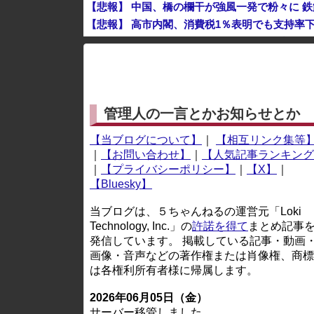
【悲報】 中国、橋の欄干が強風一発で粉々に 
【悲報】 高市内閣、消費税1％表明でも支持率下
彫り師YouTuber・しげち「刺青タトゥー入
※アドブロック等の広告非表示プラグインやアドオンを
管理人の一言とかお知らせとか
【当ブログについて】
｜
【相互リンク集等
｜
【お問い合わせ】
｜
【人気記事ランキング
｜
【プライバシーポリシー】
｜
【X】
｜
【Bluesky】
当ブログは、５ちゃんねるの運営元「Loki
Technology, Inc.」の
許諾を得て
まとめ記事
発信しています。 掲載している記事・動画
画像・音声などの著作権または肖像権、商標
は各権利所有者様に帰属します。
2026年06月05日（金）
サーバー移管しました。