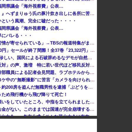
福岡県議会「海外視察費」公表…
【悲報】『宗教配慮が足りない！』へずまりゅう氏の豚汁炊き出しに各所に苦情殺到 → へ「保健所も容認！問題なし！」ｗｗｗｗｗｗｗｗｗｗｗｗｗｗ
いという風潮、完全に嘘だった・・・・
福岡県議会「海外視察費」公表…
界にバレる・・・
熊本県知事「報道に強い不満・苦情が寄せられている」→TBSの報道特集がまさにそれな件
『GANTZ（ガンツ）』全巻「100円」セールが終了間際！全37巻「23,322円」→「3,700円」！完結まですべて超お得に買えるこのチャンス...
（ ´_ゝ`）「石破総理は世界でも珍しい、国民による石破辞めるなデモが自然発生した総理大臣です」
【東大調査】「外国人受け入れ反対」の声、激増 特に若い世代ほど移民反対だと明らかに→移民政策反対VS人手不足はどうするんだ？でネット大論争
【速報】バスローブ姿の秋田県幹部職員による記者会見問題、ラブホテルからの参加だと特定「体調が優れなかったため...」とは何だったのか
【話題】テレ東・田中瞳アナ、ロケ中の“無断撮影”に苦言「カメラを向けられることに恐怖を感じます」
【岡山県】果樹園からマスカット約200房を盗んだ無職男性を逮捕「ぶどうを売って生活費に充てていた」※氏名非公開
うため飛行機から飛び降りて死亡！
共産党「熊本地震救援募金のお願いをしていたところ、中指を立てられました。嫌がらせ酷い」
国連事務総長「日本よ、国連にお金がない。このままでは国連が完全崩壊する。助けろ」
【8/22開催】「琵琶湖三市同時花火大会」、各市公式「そんな花火大会は存在しない」→ 高価チケットを購入した人達がSNS阿鼻叫喚
の５０代男性、熱中症になる
ナ戦争に参戦へ！！！