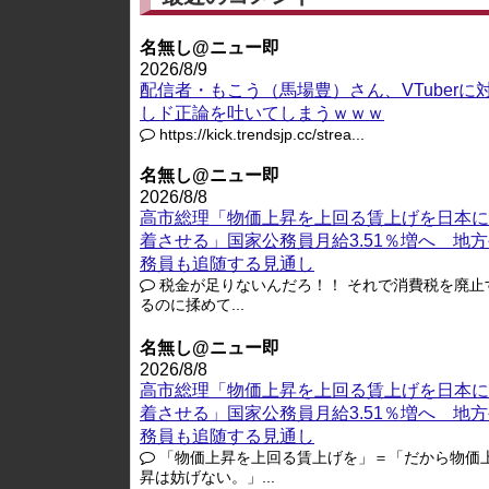
名無し@ニュー即
2026/8/9
配信者・もこう（馬場豊）さん、VTuberに
しド正論を吐いてしまうｗｗｗ
https://kick.trendsjp.cc/strea...
名無し@ニュー即
2026/8/8
高市総理「物価上昇を上回る賃上げを日本に
着させる」国家公務員月給3.51％増へ 地
務員も追随する見通し
税金が足りないんだろ！！ それで消費税を廃止
るのに揉めて...
名無し@ニュー即
2026/8/8
高市総理「物価上昇を上回る賃上げを日本に
着させる」国家公務員月給3.51％増へ 地
務員も追随する見通し
「物価上昇を上回る賃上げを」＝「だから物価
昇は妨げない。」...