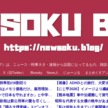
速ブログ）は、ニュース・時事ネタ・速報から話題になってるもの、雑
X（旧Twitter）
Bluesky
News人
にゅーぷる
まとめくすア
持率初の6割切り
【画像】ADHDとの旅行、大変す
韓国メディア「経済成長しているといっても中味はメモリ価格だけ。雇用増加見通しが半減してしまった」……韓国の内需不況は根強い状況っすね
【にじ甲2026】イメージより繊
反核団体の代表を務める爺さん、「核を持たないで日本を守れますか」と中学生に詰問された結果……
【悲報】 週刊誌、好き放題書きまくる 高市早苗首相は新公用車の贅を尽くした後部座席でたばこを吸うのが至福の時間「どんどん延びる乗車時間」
【悲報】佐藤二朗さん（57）主演予定だった映画『踊る大捜査線』スピンオフ作品の撮影中止が正式決定・・・・・・・・・他