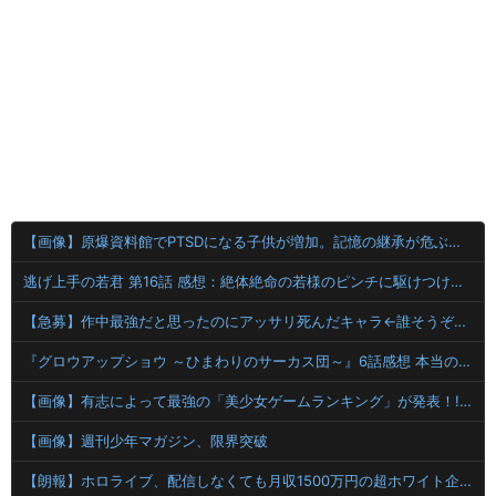
【画像】原爆資料館でPTSDになる子供が増加。記憶の継承が危ぶまれる事態に
逃げ上手の若君 第16話 感想：絶体絶命の若様のピンチに駆けつける信濃仮面！
【急募】作中最強だと思ったのにアッサリ死んだキャラ←誰そうぞうした？
『グロウアップショウ ～ひまわりのサーカス団～』6話感想 本当のサーカスとは…
【画像】有志によって最強の「美少女ゲームランキング」が発表！!！ あの名作も
【画像】週刊少年マガジン、限界突破
【朗報】ホロライブ、配信しなくても月収1500万円の超ホワイト企業だった