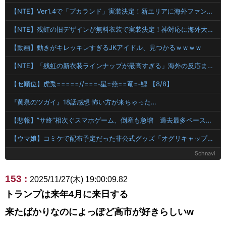
【NTE】Ver1.4で「プカランド」実装決定！新エリアに海外ファンが大興奮
【NTE】残虹の旧デザインが無料衣装で実装決定！神対応に海外大絶賛
【動画】動きがキレッキレすぎるJKアイドル、見つかるｗｗｗｗ
【NTE】「残虹の新衣装ラインナップが最高すぎる」海外の反応まとめ
【セ順位】虎兎=====//===‐星=燕==竜=‐鯉 【8/8】
『黄泉のツガイ』18話感想 怖い方が来ちゃった…
【悲報】”サ終”相次ぐスマホゲーム、倒産も急増 過去最多ペースで推移
【ウマ娘】コミケで配布予定だった非公式グッズ「オグリキャップタマモクロスアクリル定規」意外(?)な落とし穴により配布を撤回することに…
5chnavi
153 :
2025/11/27(木) 19:00:09.82
トランプは来年4月に来日する
来たばかりなのによっぽど高市が好きらしいw