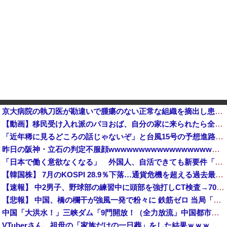
京大病院の執刀医が勘違いで腫瘍のない正常な組織を摘出し患者が自発呼吸不能の重篤状態に
【動画】移民受け入れ派のパヨおば、自分の家に来られたら全力で拒否るｗｗｗｗｗｗｗｗｗｗ
「近年稀に見るどころの話じゃないぞ」と台風15号の予想進路に困惑する人が多数、偏西風が全く通用してい
昨日の阪神・立石の判定不服顔wwwwwwwwwwwwwwwwwwwwwwwwwwwwwwwwwwwwwwwwwwwwwwwwwwwwww他
「日本で働く意欲なくなる」 外国人、自活できても新要件「届かない」…永住許可厳格化で「日本離れ」か
【韓国株】 7月のKOSPI 28.9％下落…通貨危機を超える過去最大の下げ幅
【速報】 中2男子、野球部の練習中に頭部を強打しCT検査→70代医師「問題ないです」→中学生死亡「他人のCT画像みてました」
【悲報】 中国、橋の欄干が強風一発で粉々に 鉄筋ゼロ 当局「接着剤でくっつけただけ」「正常で、品質問題はない」
中国「大洪水！」三峡ダム「9門開放！（全力放流」中国都市「三峡沿線の道路水没」中国政府「高速道路封鎖！」中国ダム「緊急放流に合わせて開門（土砂崩れ発生」→
VTuberさん、祖母の「家族だけの一日葬」をした結果ｗｗｗｗｗｗｗ