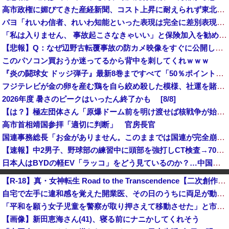
高市政権に媚びてきた産経新聞、コスト上昇に耐えられず東北6県撤退を発表
パヨ「れいわ信者、れいわ知能といった表現は完全に差別表現。メディアは放送禁止用語に指定するべき」
「私は入りません、 事故起こさなきゃいい」と保険加入を勧められた推し活民が反発、保険代が勿体無いし事故起こしたとして……
【悲報】Q：なぜ辺野古転覆事故の防カメ映像をすぐに公開しなかったのか？ → 玉城デニー知事の衝撃の回答がコチラ → ｗｗｗｗｗｗｗｗｗｗｗｗｗｗ...
このパソコン買おうか迷ってるから背中を刺してくれｗｗｗ
『炎の闘球女 ドッジ弾子』最新8巻まですべて「50％ポイント還元」セール！3,505円分返ってくる！先月発売の新刊も対象！アニメ放送中！名前が下...
フジテレビが金の卵を産む鶏を自ら絞め殺した模様、社運を賭けたドル箱コンテンツが御蔵入りになってしまい……
2026年度 暑さのピークはいったん終了かも [8/8]
【は？】極左団体さん「原爆ドーム前を明け渡せば核戦争が始まる！」→ 観衆のマジレスが鋭すぎるとネットで話題に → ｗｗｗｗｗｗｗｗｗｗｗｗ
高市首相靖国参拝「適切に判断」 官房長官
国連事務総長「お金がありません。このままでは国連が完全崩壊します。助けて下さい」
【速報】中2男子、野球部の練習中に頭部を強打しCT検査→70代医師「問題ないです」→中学生死亡「他人のCT画像みてました」
日本人はBYDの軽EV「ラッコ」をどう見ているのか？…中国メディア！
【悲報】熊本の被災地、『異常事態』が発生してしまう！！！！！！！！
【R-18】真・女神転生 Road to the Transcendence【二次創作】 第２５話
中国国防省、海自イージス艦のトマホーク実射試験を批判「国際社会は新型軍国主義を団結して阻止を」！
自宅で左手に違和感を覚えた開業医、その日のうちに両足が動かなくなり入院すると……
【悲報】落語家「リベラルは多様性を認めろ！と言いながら自分達と違う意見には執拗に攻撃してくる！」ｗｗｗｗｗｗｗｗｗｗｗｗｗｗ
「平和を願う女子児童を警察が取り押さえて移動させた」と市民団体が告発、「児童……どこ？」とガチで困惑する人が続出
蓮舫議員「蓮舫だから叩いていい、との報道に何度も向き合ってきました。悔しくても」
【画像】新田恵海さん(41)、寝る前にナニかしてくれそう
【衝撃】中居正広、極秘に『ある事』を始めていたと判明する・・・