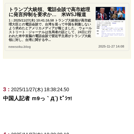
トランプ大統領、電話会談で高市総理
に発言抑制を要求か… 米WSJ報道
1 : 2025/11/27(木) 10:41:16.58 トランプ大統領が高市総
理大臣との電話会談で、台湾を巡って中国を刺激しない
よう求めたとアメリカメディアが報じました。 ウォール
ストリート・ジャーナルは当局者の話として、24日に行
われた米中首脳の電話会談で習近平主席がトランプ大統
領に対し、台湾に関する中...
2025-11-27 14:08
newsoku.blog
3 :
2025/11/27(木) 18:38:24.50
中国人記者 ｍ9っ｀Д´) ﾋﾞｼｯ!