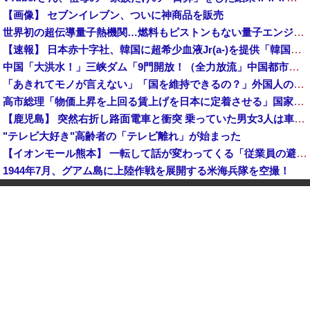
【画像】 セブンイレブン、ついに神商品を販売
世界初の超伝導量子熱機関…燃料もピストンもない量子エンジンが回った！
【速報】 日本赤十字社、韓国に超希少血液Jr(a-)を提供「韓国内では適合する血液を確保できなかった」※今回で4回目
中国「大洪水！」三峡ダム「9門開放！（全力放流」中国都市「三峡沿線の道路水没」中国政府「高速道路封鎖！」中国ダム「緊急放流に合わせて開門（土砂崩れ発生」→
「あきれてモノが言えない」「国を維持できるの？」外国人の永住許可要件の厳格化で在日中国人の本音は？
高市総理「物価上昇を上回る賃上げを日本に定着させる」国家公務員月給3.51％増へ 地方公務員も追随する見通し
【鹿児島】 突然右折し路面電車と衝突 乗っていた男女3人は車を放置しダッシュで逃走中
"テレビ大好き"高齢者の「テレビ離れ」が始まった
【イオンモール熊本】 一転して話が変わってくる「従業員の避難誘導の証言が複数」イオン側が社内規定に抵触していた疑い
1944年7月、グアム島に上陸作戦を展開する米海兵隊を空撮！
【画像】 農家ワイが作ったタマネギ、お前らの想像する1.5倍はデカいぞ
韓国サッカーのイメージが墜落
【衝撃】 中国製ルーター20機種にバックドア発見！ ネットに繋ぐだけで35秒ごとに中国のサーバーと通信
中国「大洪水！」中国ダム「決壊」地元民「公式発表より死者多い！」中国政府「住民拘束！（安否不明」中国当局「救助隊動画も削除」台風13号「三峡ダム接近中」→
中国人のリウさん、新エネ車で国境越えたら遠隔操作で30時間ロックされる！
【平和宣言を非難】 ロシア外務省報道官「広島市長は『偽りの呪文』繰り返している」