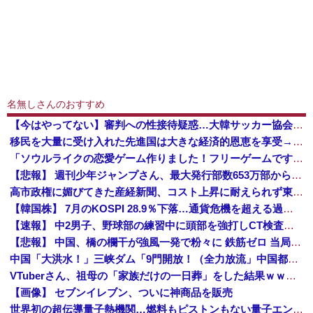
名無しさんのおすすめ
【今はやってない】審判への性接待疑惑…大韓サッカー協会が声明「現在は一切発生していない」
移民を大量に受け入れた先進国は大きな経済的恩恵を享受→データでもはっきり日本一人負け示される [8/8]
「ソウルライクの恋愛ゲーム作りました！フリーゲームです」→女の子と会話して「弱攻撃」「強攻撃」「パリィ」「ローリング」を選ぶガチでダークソウルな...
【悲報】 週刊少年ジャンプさん、最大発行部数653万部から急降下でついに100万部を割ってしまうwwwwww
高市政権に媚びてきた産経新聞、コスト上昇に耐えられず東北6県撤退を発表
【韓国株】 7月のKOSPI 28.9％下落…通貨危機を超える過去最大の下げ幅
【速報】 中2男子、野球部の練習中に頭部を強打しCT検査→70代医師「問題ないです」→中学生死亡「他人のCT画像みてました」
【悲報】 中国、橋の欄干が強風一発で粉々に 鉄筋ゼロ 当局「接着剤でくっつけただけ」「正常で、品質問題はない」
中国「大洪水！」三峡ダム「9門開放！（全力放流」中国都市「三峡沿線の道路水没」中国政府「高速道路封鎖！」中国ダム「緊急放流に合わせて開門（土砂崩れ発生」→
VTuberさん、祖母の「家族だけの一日葬」をした結果ｗｗｗｗｗｗｗ
【画像】 セブンイレブン、ついに神商品を販売
世界初の超伝導量子熱機関…燃料もピストンもない量子エンジンが回った！