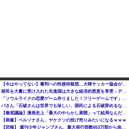
【今はやってない】審判への性接待疑惑…大韓サッカー協会が声明「現在は一切発生していない」
移民を大量に受け入れた先進国は大きな経済的恩恵を享受→データでもはっきり日本一人負け示される [8/8]
「ソウルライクの恋愛ゲーム作りました！フリーゲームです」→女の子と会話して「弱攻撃」「強攻撃」「パリィ」「ローリング」を選ぶガチでダークソウルな...
パさん「石破さんは世界でも珍しい、国民による石破辞めるなデモが自然発生した総理大臣です」
【徹底議論】漫画史上「最大のやらかし展開」って結局なんだと思う？他
【画像】ペルソナさん、ヤケクソの投げ売りみたいになるｗｗｗ
【悲報】 週刊少年ジャンプさん、最大発行部数653万部から急降下でついに100万部を割ってしまうwwwwww