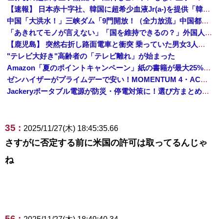
【速報】 日本赤十字社、韓国に超希少血液Jr(a-)を提供「韓国内では適合する血液を確保できなかった」※今回で4回目
中国「大洪水！」三峡ダム「9門開放！（全力放流」中国都市「三峡沿線の道路水没」中国政府「高速道路封鎖！」中国ダム「緊急放流に合わせて開門（土砂崩れ発生」→
「あきれてモノが言えない」「国を維持できるの？」外国人の永住許可要件の厳格化で在日中国人の本音は？
【鹿児島】 突然右折し路面電車と衝突 乗っていた男女3人は車を放置しダッシュで逃走中
"テレビ大好き"高齢者の「テレビ離れ」が始まった
Amazon「夏のポイントキャンペーン」紙の書籍が最大25%ポイント還元 対象と条件を整理（2026年7月）
ゼンハイザーがプライムデーで安い！MOMENTUM 4・ACCENTUMなど対象モデルまとめ！
Jackeryポータブル電源が防災・停電対策に！選び方まとめ【プライムデー最終日】
35 :
2025/11/27(木) 18:45:35.66
さすがに否定する前に米国の許可は取ってるんじゃ
ね
56 :