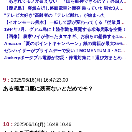
「あきれてモノが言えない」「国を維持できるの？」外国人の永住許可要件の厳格化で在日中国人の本音は？
【鹿児島】 突然右折し路面電車と衝突 乗っていた男女3人は車を放置しダッシュで逃走中
"テレビ大好き"高齢者の「テレビ離れ」が始まった
【イオンモール熊本】 一転して話が変わってくる「従業員の避難誘導の証言が複数」イオン側が社内規定に抵触していた疑い
1944年7月、グアム島に上陸作戦を展開する米海兵隊を空撮！
【画像】 農家ワイが作ったタマネギ、お前らの想像する1.5倍はデカいぞ
Amazon「夏のポイントキャンペーン」紙の書籍が最大25%ポイント還元 対象と条件を整理（2026年7月）
ゼンハイザーがプライムデーで安い！MOMENTUM 4・ACCENTUMなど対象モデルまとめ！
Jackeryポータブル電源が防災・停電対策に！選び方まとめ【プライムデー最終日】
9 :
2025/06/16(月) 16:47:23.00
ある程度口座に残高ないとだめでそ？
10 :
2025/06/16(月) 16:48:10.46