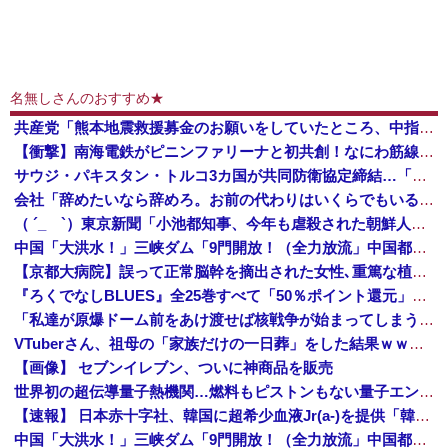
名無しさんのおすすめ★
共産党「熊本地震救援募金のお願いをしていたところ、中指を立てられました。中指がメガネに当たり、危うく怪我をするところでした」
【衝撃】南海電鉄がピニンファリーナと初共創！なにわ筋線の新型特急が凄そう
サウジ・パキスタン・トルコ3カ国が共同防衛協定締結…「イスラム版NATO」指摘も！
会社「辞めたいなら辞めろ。お前の代わりはいくらでもいる」→結果ｗｗｗｗｗｗｗｗｗ
（ ´_ゝ`）東京新聞「小池都知事、今年も虐殺された朝鮮人犠牲者らを追悼文を送付しない意向。10年連続」
中国「大洪水！」三峡ダム「9門開放！（全力放流」中国都市「三峡沿線の道路水没」中国政府「高速道路封鎖！」中国ダム「緊急放流に合わせて開門（土砂崩れ発生」→
【京都大病院】誤って正常脳幹を摘出された女性､重篤な植物状態だが意識は正常で何かを思考していると判明
『ろくでなしBLUES』全25巻すべて「50％ポイント還元」セール！8,930円分返ってくる！全42巻分収録の文庫版！ヤンキー漫画の頂点！ジャン...
「私達が原爆ドーム前をあけ渡せば核戦争が始まってしまう」と訴える市民団体、それを聞いた被爆3世の人が……
VTuberさん、祖母の「家族だけの一日葬」をした結果ｗｗｗｗｗｗｗ
【画像】 セブンイレブン、ついに神商品を販売
世界初の超伝導量子熱機関…燃料もピストンもない量子エンジンが回った！
【速報】 日本赤十字社、韓国に超希少血液Jr(a-)を提供「韓国内では適合する血液を確保できなかった」※今回で4回目
中国「大洪水！」三峡ダム「9門開放！（全力放流」中国都市「三峡沿線の道路水没」中国政府「高速道路封鎖！」中国ダム「緊急放流に合わせて開門（土砂崩れ発生」→