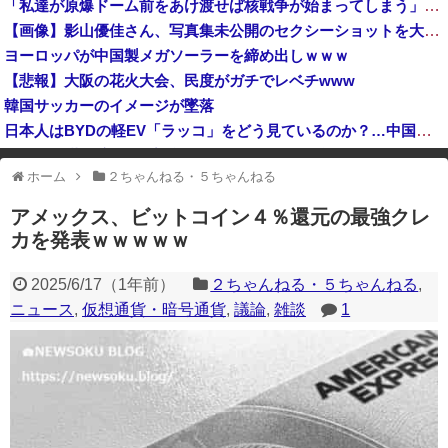
「私達が原爆ドーム前をあけ渡せば核戦争が始まってしまう」と訴える市民団体、それを聞いた被爆3世の人が……
インド、ロシアの第5世代戦闘機「Su-57」の購入を見送りか！
【画像】影山優佳さん、写真集未公開のセクシーショットを大解禁してしまうwwwwww
【悲報】ﾈｯﾄ民「正規ディーラーで車検を頼んだら担当整備士が「グエン」さんだったから次回から別の整備工場にする！」 ｗｗｗｗｗｗｗｗｗｗｗｗｗｗ...
ヨーロッパが中国製メガソーラーを締め出しｗｗｗ
高市総理「物価上昇を上回る賃上げを日本に定着させる」国家公務員月給3.51％増へ 地方公務員も追随する見通し
【悲報】大阪の花火大会、民度がガチでレベチwww
韓国サッカーのイメージが墜落
日本人はBYDの軽EV「ラッコ」をどう見ているのか？…中国メディア！
MDL「秋葉原店オープン記念！キーボード900台・マウス100台無料でプレゼント！」→秋葉原が大変なことになってしまう
ホーム
２ちゃんねる・５ちゃんねる
※アドブロック等の広告非表示プラグインやアドオンを利用している場合、
一部のコンテンツが表示されなくなったり、サイト全体のレイアウトが崩れ
アメックス、ビットコイン４％還元の最強クレ
たりする場合があります。
カを発表ｗｗｗｗｗ
2025/6/17
（
1年前
）
２ちゃんねる・５ちゃんねる
,
ニュース
,
仮想通貨・暗号通貨
,
議論
,
雑談
1