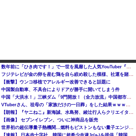
数年前に「ひき肉です！」で一世を風靡した人気YouTuber『ちょんまげ小僧』さん、とんでもないことになっていた
フジテレビが金の卵を産む鶏を自ら絞め殺した模様、社運を賭けたドル箱コンテンツが御蔵入りになってしまい……他
【衝撃】ウンコ移植でアレルギー改善できると話題に
中国製自動車、不具合によりドアが勝手に開いてしまう件
中国「大洪水！」三峡ダム「9門開放！（全力放流」中国都市「三峡沿線の道路水没」中国政府「高速道路封鎖！」中国ダム「緊急放流に合わせて開門（土砂崩れ発生」→
VTuberさん、祖母の「家族だけの一日葬」をした結果ｗｗｗｗｗｗｗ
【朗報】『ヤニねこ』新海誠、水島努、綾辻行人らクリエイターが絶賛ｗｗｗｗｗｗｗｗｗ
【画像】 セブンイレブン、ついに神商品を販売
世界初の超伝導量子熱機関…燃料もピストンもない量子エンジンが回った！
【速報】 日本赤十字社、韓国に超希少血液Jr(a-)を提供「韓国内では適合する血液を確保できなかった」※今回で4回目