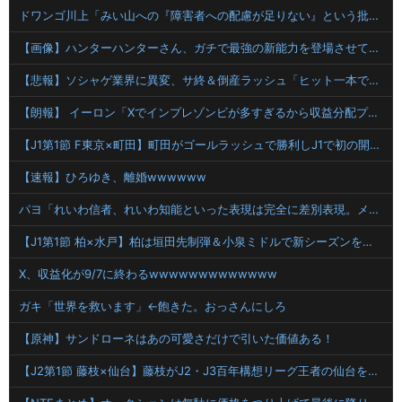
ドワンゴ川上「みい山への『障害者への配慮が足りない』という批判は害悪。障害者に関わると損をするのは事実。」
【画像】ハンターハンターさん、ガチで最強の新能力を登場させてしまうｗｗｗｗｗｗｗ
【悲報】ソシャゲ業界に異変、サ終＆倒産ラッシュ「ヒット一本で一攫千金」は過去の話に
【朗報】 イーロン「Xでインプレゾンビが多すぎるから収益分配プログラムやめるわ」
【J1第1節 F東京×町田】町田がゴールラッシュで勝利しJ1で初の開幕白星！新加入・明本のゴールなど5得点挙げ暫定首位に
【速報】ひろゆき、離婚wwwwww
パヨ「れいわ信者、れいわ知能といった表現は完全に差別表現。メディアは放送禁止用語に指定するべき」
【J1第1節 柏×水戸】柏は垣田先制弾＆小泉ミドルで新シーズンを白星スタート！後半に水戸の追い上げを許すも逃げ切る
X、収益化が9/7に終わるwwwwwwwwwwwww
ガキ「世界を救います」←飽きた。おっさんにしろ
【原神】サンドローネはあの可愛さだけで引いた価値ある！
【J2第1節 藤枝×仙台】藤枝がJ2・J3百年構想リーグ王者の仙台を撃破！槙野監督は恩師・森山監督を相手に白星