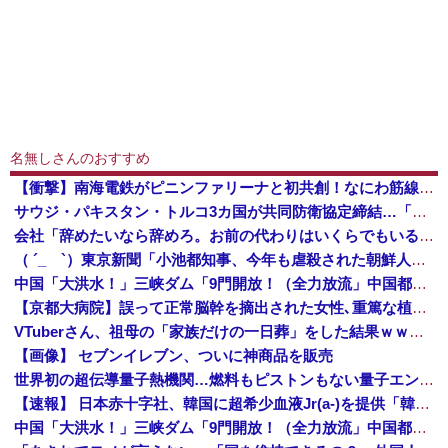
名無しさんのおすすめ
【衝撃】南海電鉄がピニンファリーナと初共創！なにわ筋線の新型特急が凄そう
サウジ・パキスタン・トルコ3カ国が共同防衛協定締結…「イスラム版NATO」指摘も！
会社「辞めたいなら辞めろ。お前の代わりはいくらでもいる」→結果ｗｗｗｗｗｗｗｗｗ
（ ´_ゝ`）東京新聞「小池都知事、今年も虐殺された朝鮮人犠牲者らを追悼文を送付しない意向。10年連続」
中国「大洪水！」三峡ダム「9門開放！（全力放流」中国都市「三峡沿線の道路水没」中国政府「高速道路封鎖！」中国ダム「緊急放流に合わせて開門（土砂崩れ発生」→
【京都大病院】誤って正常脳幹を摘出された女性､重篤な植物状態だが意識は正常で何かを思考していると判明
VTuberさん、祖母の「家族だけの一日葬」をした結果ｗｗｗｗｗｗｗ
【画像】 セブンイレブン、ついに神商品を販売
世界初の超伝導量子熱機関…燃料もピストンもない量子エンジンが回った！
【速報】 日本赤十字社、韓国に超希少血液Jr(a-)を提供「韓国内では適合する血液を確保できなかった」※今回で4回目
中国「大洪水！」三峡ダム「9門開放！（全力放流」中国都市「三峡沿線の道路水没」中国政府「高速道路封鎖！」中国ダム「緊急放流に合わせて開門（土砂崩れ発生」→