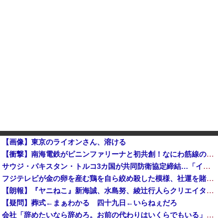
【画像】東京のライオンさん、溶ける
【衝撃】南海電鉄がピニンファリーナと初共創！なにわ筋線の新型特急が凄そう
サウジ・パキスタン・トルコ3カ国が共同防衛協定締結…「イスラム版NATO」指摘も！
フジテレビが金の卵を産む鶏を自ら絞め殺した模様、社運を賭けたドル箱コンテンツが御蔵入りになってしまい……他
【朗報】『ヤニねこ』新海誠、水島努、綾辻行人らクリエイターが絶賛ｗｗｗｗｗｗｗｗｗ
【疑問】葬式←まぁわかる 四十九日←いらねぇだろ
会社「辞めたいなら辞めろ。お前の代わりはいくらでもいる」→結果ｗｗｗｗｗｗｗｗｗ