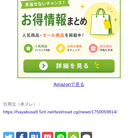
Amazonで見る
引用元（本スレ）：
https://hayabusa9.5ch.net/test/read.cgi/news/1750059814/