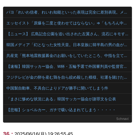
パヨ「れいわ信者、れいわ知能といった表現は完全に差別表現。メディアは放送禁止用語に指定するべき」
エッセイスト「原爆を二度と使わせてはならない」⇒「もちろん中国の核も非難する？」⇒「中国の核は綺麗な核！」
【ニュース】 広島記念公園を追い出された左翼さん、流石にキモすぎて炎上
韓国メディア「幻となった女性天皇。日本皇族に韓半島の男の血が入る可能性がゼロに・・・」
共産党「熊本地震救援募金のお願いをしていたところ、中指を立てられました。中指がメガネに当たり、危うく怪我をするところでした」
【速報】韓国サッカー協会、W杯・五輪予選で外国審判員や監督官を性接待！！！！
フジテレビが金の卵を産む鶏を自ら絞め殺した模様、社運を賭けたドル箱コンテンツが御蔵入りになってしまい……
中国製自動車、不具合によりドアが勝手に開いてしまう件
「まさに惨めな状況にある」韓国サッカー協会が謝罪文を公表
【悲報】ショベルカー、ガチで吸い込まれてしまう・・・・・
5chnavi
36 :
2025/06/16(月) 19:26:55.45