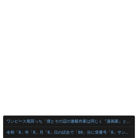
ワンピース尾田っち「僕とその辺の連載作家は同じく『漫画家』と呼ばれるけど、それが不満で。」
令和「8」年「8」月「8」日の試合で「88」分に背番号「8」サンフレッチェ広島MF川村拓夢がゴール