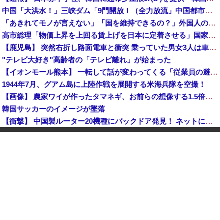
中国「大洪水！」三峡ダム「9門開放！（全力放流」中国都市「三峡沿線の道路水没」中国政府「高速道路封鎖！」中国ダム「緊急放流に合わせて開門（土砂崩れ発生」→
「あきれてモノが言えない」「国を維持できるの？」外国人の永住許可要件の厳格化で在日中国人の本音は？
高市総理「物価上昇を上回る賃上げを日本に定着させる」国家公務員月給3.51％増へ 地方公務員も追随する見通し
【鹿児島】 突然右折し路面電車と衝突 乗っていた男女3人は車を放置しダッシュで逃走中
"テレビ大好き"高齢者の「テレビ離れ」が始まった
【イオンモール熊本】 一転して話が変わってくる「従業員の避難誘導の証言が複数」イオン側が社内規定に抵触していた疑い
1944年7月、グアム島に上陸作戦を展開する米海兵隊を空撮！
【画像】 農家ワイが作ったタマネギ、お前らの想像する1.5倍はデカいぞ
韓国サッカーのイメージが墜落
【衝撃】 中国製ルーター20機種にバックドア発見！ ネットに繋ぐだけで35秒ごとに中国のサーバーと通信
中国「大洪水！」中国ダム「決壊」地元民「公式発表より死者多い！」中国政府「住民拘束！（安否不明」中国当局「救助隊動画も削除」台風13号「三峡ダム接近中」→
中国人のリウさん、新エネ車で国境越えたら遠隔操作で30時間ロックされる！
【平和宣言を非難】 ロシア外務省報道官「広島市長は『偽りの呪文』繰り返している」
K-POPアイドルの約半数が3年後には姿を消す…損益分岐点突破は4％未満
【鹿児島】 突然右折し路面電車と衝突 乗っていた男女3人は車を放置しダッシュで逃走中
KDDI、楽天への回線貸し出し終了へ 都市部で9月末に