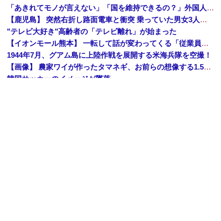
「あきれてモノが言えない」「国を維持できるの？」外国人の永住許可要件の厳格化で在日中国人の本音は？
【鹿児島】 突然右折し路面電車と衝突 乗っていた男女3人は車を放置しダッシュで逃走中
"テレビ大好き"高齢者の「テレビ離れ」が始まった
【イオンモール熊本】 一転して話が変わってくる「従業員の避難誘導の証言が複数」イオン側が社内規定に抵触していた疑い
1944年7月、グアム島に上陸作戦を展開する米海兵隊を空撮！
【画像】 農家ワイが作ったタマネギ、お前らの想像する1.5倍はデカいぞ
韓国サッカーのイメージが墜落
【衝撃】 中国製ルーター20機種にバックドア発見！ ネットに繋ぐだけで35秒ごとに中国のサーバーと通信
中国「大洪水！」中国ダム「決壊」地元民「公式発表より死者多い！」中国政府「住民拘束！（安否不明」中国当局「救助隊動画も削除」台風13号「三峡ダム接近中」→
中国人のリウさん、新エネ車で国境越えたら遠隔操作で30時間ロックされる！
【平和宣言を非難】 ロシア外務省報道官「広島市長は『偽りの呪文』繰り返している」
Amazon「夏のポイントキャンペーン」紙の書籍が最大25%ポイント還元 対象と条件を整理（2026年7月）
【トップページに戻る】
｜
【人気記事を見る】