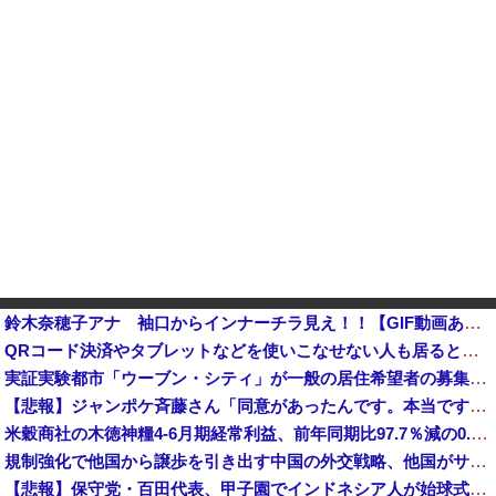
鈴木奈穂子アナ 袖口からインナーチラ見え！！【GIF動画あり】
QRコード決済やタブレットなどを使いこなせない人も居るという話・・・
実証実験都市「ウーブン・シティ」が一般の居住希望者の募集開始 すでにトヨタ関係者が居住
【悲報】ジャンポケ斉藤さん「同意があったんです。本当です。信じて下さい」←何でこの主張が通らないの？・・・・・・・・・他
米穀商社の木徳神糧4-6月期経常利益、前年同期比97.7％減の0.7億円に減益
規制強化で他国から譲歩を引き出す中国の外交戦略、他国がサプライチェーン変更で対抗した結果……
【悲報】保守党・百田代表、甲子園でインドネシア人が始球式登場に怒り「甲子園を政治利用するな！」