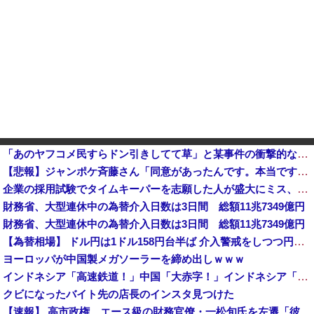
「あのヤフコメ民すらドン引きしてて草」と某事件の衝撃的な公判が話題に、なんか変な力が働いてんのかって
【悲報】ジャンポケ斉藤さん「同意があったんです。本当です。信じて下さい」←何でこの主張が通らないの？・・・・・・・・・他
企業の採用試験でタイムキーパーを志願した人が盛大にミス、グループは険悪になりタイムアップとなったが……
財務省、大型連休中の為替介入日数は3日間 総額11兆7349億円
財務省、大型連休中の為替介入日数は3日間 総額11兆7349億円
【為替相場】 ドル円は1ドル158円台半ば 介入警戒をしつつ円売りが続行
ヨーロッパが中国製メガソーラーを締め出しｗｗｗ
インドネシア「高速鉄道！」中国「大赤字！」インドネシア「運営会社の株式購入！（負債対策」中国「はい（巨額負債」インドネシア「700km延伸計画！（実質中止」→
クビになったバイト先の店長のインスタ見つけた
【速報】 高市政権、エース級の財務官僚・一松旬氏を左遷「彼は協力的でなかった」財務省の言いなりではないことが判明