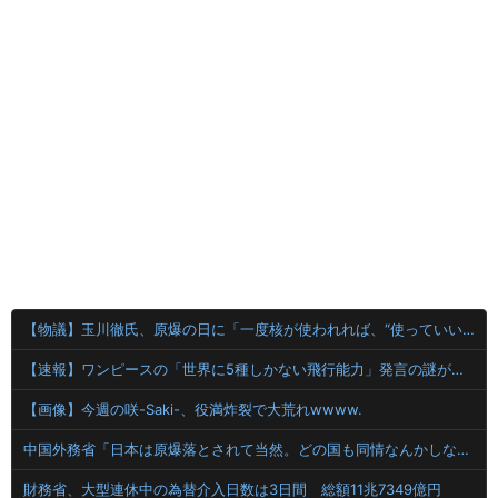
【物議】玉川徹氏、原爆の日に「一度核が使われれば、“使っていい”という世界になりかねない」
【速報】ワンピースの「世界に5種しかない飛行能力」発言の謎が解けるww..
【画像】今週の咲-Saki-、役満炸裂で大荒れwwww.
中国外務省「日本は原爆落とされて当然。どの国も同情なんかしない」
財務省、大型連休中の為替介入日数は3日間 総額11兆7349億円