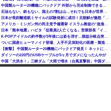
中国製ルーター20機種にバックドア 外部から完全制御できる機能が仕込まれていた
石油もない、鉄もない、国土の7割は山…それでも日本が世界屈指の経済大国になれた「勤勉さ」以外の勝因！
日本が長距離巡航ミサイルの試験発射に成功！北朝鮮が激怒「日本が戦争国家になろうとしている」「絶対に傍観しない、必ず後悔させる」
アメリカ・ミシガン州の民主党予備選挙 イスラム教徒の“急進左派”候補が勝利確実に⋯トランプ氏は批判
日本「熊本地震」ハビタ「従業員2人亡くなる」営業部長「イオンのスタッフに制止されなかった」日本「部長が連絡後の店員行動を証言（謎」イオン「再入館可能の事実ない」→
K-POPアイドルの約半数が3年後には姿を消す…損益分岐点突破は4％未満
ついに国産ヒューマノイド登場、人手不足深刻化の医療・製造現場などでの活用想定！
【衝撃】 中国製ルーター20機種にバックドア発見！ ネットに繋ぐだけで35秒ごとに中国のサーバーと通信
ダイソーの220円のUSBケーブルが3ヶ月でダメになったんやが
中国「大洪水！」三峡ダム「大雨で増水（台風直撃前」中国ダム「緊急放流！」中国鉄道「列車が走行中に流される」中国避難所「支援物資は有料です」謎の勢力「え」→
韓国人の対日好感度が過去最高に、「ノージャパン」は終わった？＝ネット「中国より100倍いい」
中国Zbtlink製ルーター20機種にバックドア見つかる 外部から完全制御のおそれ
【速報】 毎日新聞のベテラン記者を逮捕 包丁で夫を脅した容疑
中国人のリウさん、新エネ車で国境越えたら遠隔操作で30時間ロックされる！
中国「大洪水！」中国ダム「決壊」地元民「公式発表より死者多い！」中国政府「住民拘束！（安否不明」中国当局「救助隊動画も削除」台風13号「三峡ダム接近中」→