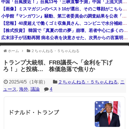
中国「台風接近！」台風13号「三峡直撃予測」中国「上流大洪水！（三峡上流」中国都市「8/5の映像（動画」三峡ダム「緊急放流（決壊危機」中国「下流大水害（震え声」→
日本「沖縄県知事選（9月」沖縄県「辺野古転覆事件」日教組「同志社批判！（社民系」日本「日教組と全教は対立状態（内ｹﾞﾊﾞ」特別調査委員会「同志社...
【画像】ミスマガジンのベスト10が選出、そのご尊顔がこちらｗｗｗｗｗｗ
あっち系御用達で有名になった某ブランド、一時は飛ぶ鳥を落とす勢いだったが今期の業績は……
小学館『マンガワン』騒動、第三者委員会の調査結果を公表「今後、倫理的に許容することができないと判断した作家は使わない」
【画像】小学生アイドル「りりぴ」の激痩せダンス動画にファンが『絶句』してしまう・・・・
【悲報】40度超えで働くゴミ収集員さん、コンビニで水分補給しただけで市民からブチギレられてしまう
【株式投資】 韓国で「真夏の世の夢」崩壊、若者中心に多くの人が「人生オワタ」―中国メディア
広末涼子が活動再開 病名公表を決意させた、次男からの言葉明かす
【金利上昇】 年24万円負担増 30代住宅ローンで、内閣府試算
ホーム
２ちゃんねる・５ちゃんねる
※アドブロック等の広告非表示プラグインやアドオンを利用している場合、
一部のコンテンツが表示されなくなったり、サイト全体のレイアウトが崩れ
トランプ大統領、FRB議長へ「金利を下げ
たりする場合があります。
ろ！」と投稿… 株価急落で焦りか
2025/4/5
（
1年前
）
２ちゃんねる・５ちゃんねる
,
ニ
ュース
,
海外
,
議論
4