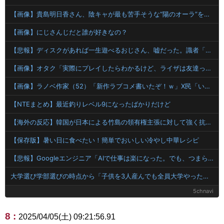
【画像】貴島明日香さん、陰キャが最も苦手そうな“陽のオーラ”を放つｗｗｗｗ
【画像】にじさんじだと誰が好きなの？
【悲報】ディスクがあれば一生遊べるおじさん、嘘だった。識者「経年劣化で普通に割れます」
【画像】オタク「実際にプレイしたらわかるけど、ライザは友達って感じで性的な目では見れないｗ」←これ
【画像】ラノベ作家（52）「新作ラブコメ書いたぞ！ｗ」X民「いい歳こいてラブコメ（笑）恥ずかしくないの？」←やめたれｗと話題に
【NTEまとめ】最近釣りレベル9になったばかりだけど
【海外の反応】韓国が日本による竹島の領有権主張に対して強く抗議したらしい → 「もはや毎年の恒例行事だな」「他のことから国民の目をそらせるからお互いの政府にとって都合がいいんだよ」
【保存版】暑い日に食べたい！簡単でおいしい冷やし中華レシピ
【悲報】Googleエンジニア「AIで仕事は楽になった。でも、つまらなくなった」
大学選び学部選びの時点から「子供を3人産んでも全員大学やったり好きなことさせてあげられるような環境作り」を目標に生きてきた。でも子育てしんどい、一人っ子で限界…orz
5chnavi
8 :
2025/04/05(土) 09:21:56.91