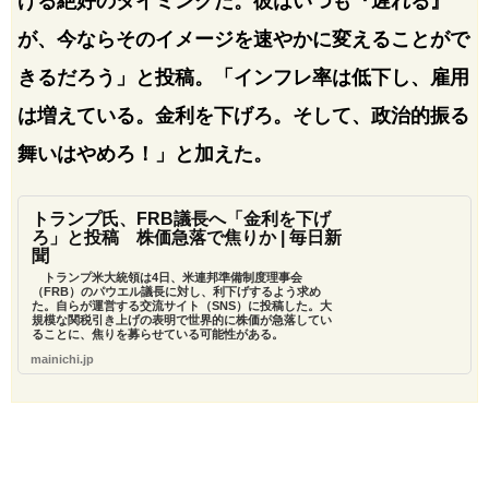
げる絶好のタイミングだ。彼はいつも『遅れる』
が、今ならそのイメージを速やかに変えることがで
きるだろう」と投稿。「インフレ率は低下し、雇用
は増えている。金利を下げろ。そして、政治的振る
舞いはやめろ！」と加えた。
トランプ氏、FRB議長へ「金利を下げ
ろ」と投稿 株価急落で焦りか | 毎日新
聞
トランプ米大統領は4日、米連邦準備制度理事会
（FRB）のパウエル議長に対し、利下げするよう求め
た。自らが運営する交流サイト（SNS）に投稿した。大
規模な関税引き上げの表明で世界的に株価が急落してい
ることに、焦りを募らせている可能性がある。
mainichi.jp