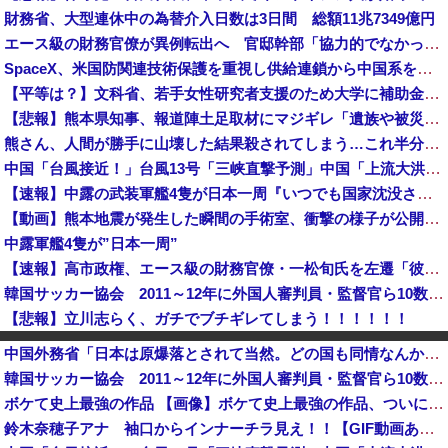
財務省、大型連休中の為替介入日数は3日間 総額11兆7349億円
エース級の財務官僚が異例転出へ 官邸幹部「協力的でなかったから」 [8/6]
SpaceX、米国防関連技術保護を重視し供給連鎖から中国系を完全排除へ 供給業者に「中国籍人員をSpaceX向けの生産に関わらせないこと」「中国...
【平等は？】文科省、若手女性研究者支援のため大学に補助金交付（年間最大5000万円）「将来のリーダーとして活躍する（女性の）人材を輩出したい」
【悲報】熊本県知事、報道陣土足取材にマジギレ「遺族や被災者から強い不満でてる！」 → 記者「例えば？」 → 知事、怒り通り越して呆れてしまう …...
熊さん、人間が勝手に山壊した結果殺されてしまう…これ半分虐殺だろ
中国「台風接近！」台風13号「三峡直撃予測」中国「上流大洪水！（三峡上流」中国都市「8/5の映像（動画」三峡ダム「緊急放流（決壊危機」中国「下流...
【速報】中露の武装軍艦4隻が日本一周『いつでも国家沈没させられるぞ』
【動画】熊本地震が発生した瞬間の手術室、衝撃の様子が公開されて16万いいね プロすぎると称賛の声が集まる
中露軍艦4隻が”日本一周”
【速報】高市政権、エース級の財務官僚・一松旬氏を左遷「彼は協力的でなかった」財務省の言いなりではないことが判明
韓国サッカー協会 2011～12年に外国人審判員・監督官ら10数人を性接待（W杯予選、五輪予選が含まれる）国会議員が事実確認
【悲報】立川志らく、ガチでブチギレてしまう！！！！！！
【画像】日本共産党の街宣車、ほんと碌でもないな
中国外務省「日本は原爆落とされて当然。どの国も同情なんかしない」
【悲報】共同通信、ガチで逝く・・・・・・
韓国サッカー協会 2011～12年に外国人審判員・監督官ら10数人を性接待（W杯予選、五輪予選が含まれる）国会議員が事実確認
【悲報】札幌オリンピック、８割が賛成・・・・
ボケて史上最強の作品 【画像】ボケて史上最強の作品、ついに決まるｗｗｗｗｗｗｗｗ
中国外務省、広島原爆投下に関して「同情を得ようと核被害者の立場を政治利用」と主張！
鈴木奈穂子アナ 袖口からインナーチラ見え！！【GIF動画あり】
日本の商船が中国に臨検された場合は「台湾軍が対応」と台湾軍トップ！