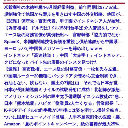
米穀商社の木徳神糧4-6月期経常利益、前年同期比97.7％減の0.7億円に減益
規制強化で他国から譲歩を引き出す中国の外交戦略、他国がサプライチェーン変更で対抗した結果……
【悲報】保守党・百田代表、甲子園でインドネシア人が始球式登場に怒り「甲子園を政治利用するな！」
【為替相場】 ドル円は1ドル158円台半ば 介入警戒をしつつ円売りが続行
エース級の財務官僚が異例転出へ 官邸幹部「協力的でなかったから」 [8/6]
SpaceX、米国防関連技術保護を重視し供給連鎖から中国系を完全排除へ 供給業者に「中国籍人員をSpaceX向けの生産に関わらせないこと」「中国...
ヨーロッパが中国製メガソーラーを締め出しｗｗｗ
インドネシア「高速鉄道！」中国「大赤字！」インドネシア「運営会社の株式購入！（負債対策」中国「はい（巨額負債」インドネシア「700km延伸計画！（実質中止」→
クビになったバイト先の店長のインスタ見つけた
【速報】 高市政権、エース級の財務官僚・一松旬氏を左遷「彼は協力的でなかった」財務省の言いなりではないことが判明
中国製ルーター20機種にバックドア 外部から完全制御できる機能が仕込まれていた
石油もない、鉄もない、国土の7割は山…それでも日本が世界屈指の経済大国になれた「勤勉さ」以外の勝因！
日本が長距離巡航ミサイルの試験発射に成功！北朝鮮が激怒「日本が戦争国家になろうとしている」「絶対に傍観しない、必ず後悔させる」
アメリカ・ミシガン州の民主党予備選挙 イスラム教徒の“急進左派”候補が勝利確実に⋯トランプ氏は批判
日本「熊本地震」ハビタ「従業員2人亡くなる」営業部長「イオンのスタッフに制止されなかった」日本「部長が連絡後の店員行動を証言（謎」イオン「再入館可能の事実ない」→
K-POPアイドルの約半数が3年後には姿を消す…損益分岐点突破は4％未満
ついに国産ヒューマノイド登場、人手不足深刻化の医療・製造現場などでの活用想定！
Amazon「夏のポイントキャンペーン」紙の書籍が最大25%ポイント還元 対象と条件を整理（2026年7月）