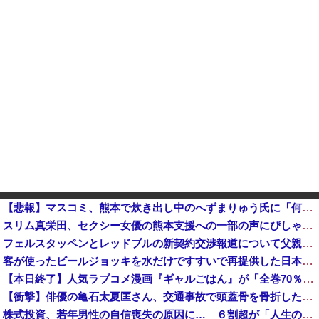
【悲報】マスコミ、熊本で炊き出し中のへずまりゅう氏に「何でこんなことを？」と質問ｗｗｗｗ
スリム真栄田、セクシー女優の熊本支援への一部の声にぴしゃり 「汚いお金と批判してる奴ら…」 #芸能
フェルスタッペンとレッドブルの新契約交渉報道について父親ヨスが否定他
客が使ったビールジョッキを水だけですすいで再提供した日本の飲食店…韓国のネットで物議
【本日終了】人気ラブコメ漫画『ギャルごはん』が「全巻70％」オフ、『ジャンケットバンク』 『BUNGO―ブンゴ―』の「39％オフクーポン」激安セ...
【衝撃】俳優の亀石太夏匡さん、交通事故で頭蓋骨を骨折した結果・・・
株式投資、若年男性の自信喪失の原因に… ６割超が「人生の敗者」自認か