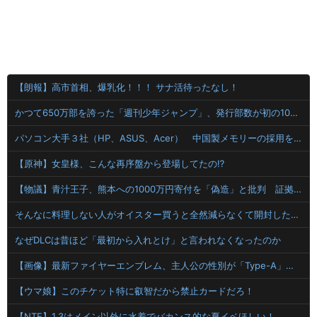
【朗報】高市首相、爆乳化！！！ サナ活待ったなし！
かつて650万部を誇った「週刊少年ジャンプ」、発行部数が初の100万部割れ
パソコン大手３社（HP、ASUS、Acer） 中国製メモリーの採用を開始
【原神】女皇様、こんな再序盤から登場してたの⁉
【物議】青汁王子、熊本への1000万円寄付を「偽造」と批判 証拠提示後の対応に疑問の声
そんなに料理しない人がオイスター買うと全然減らなくて開封したまま消費期限きて使えなくなるんだよな
なぜDLCは昔ほど「最初から入れとけ」と言われなくなったのか
【画像】最新ファイヤーエンブレム、主人公の性別が「Type-A」と「Type-B」になってしまう
【ウマ娘】このチケット特に叡智だから禁止カードだろ！
【NTE】1.3はメイン以外に水着でバカンス的な夏イベほしい！