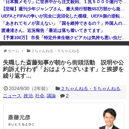
「日本製メモリ」に世界中から注文殺到、１兆５０００億円で工場増築へ
日本「熊本地震（震度7」イオンモール熊本「LPG漏れて爆発（液化石油ｶﾞｽ」日本「爆発で火災が吹き飛ぶ（爆轟発生説」ハビタ「遺族説明の虚偽を認め...
【悲報】週刊少年ジャンプさん、最大発行部数653万部から急降下でついに100万部を割ってしまう
反高市な自民党議員がモーニングショーに生出演、すると普段は自民を叩きまくりの某出演者が……
UEFAとFIFAの争いが完全に泥沼化した模様、UEFA側の逆転敗北すらあり得るような情勢に……
フェミさん「女性視点の避難所を提言します」
「あきれてモノが言えない」「国を維持できるの？」外国人の永住許可要件の厳格化で在日中国人の本音は？
渡邊渚さん、近況報告「最近は落ち着いてきてます」
【予算100万】 市長「特定外来生物クビアカは気持ち悪い虫だしそんな需要ないと思う」1匹300円相当の報奨金→初日に42万取られ焦り
※アドブロック等の広告非表示プラグインやアドオンを利用している場合、
ホーム
２ちゃんねる・５ちゃんねる
一部のコンテンツが表示されなくなったり、サイト全体のレイアウトが崩れ
たりする場合があります。
失職した斎藤知事が朝から街頭活動 説明や公
約訴え行わず「おはようございます」と挨拶を
繰り返す…
2024/9/30
（
2年前
）
２ちゃんねる・５ちゃんねる
,
ニュース
,
政治
,
社会
,
議論
2