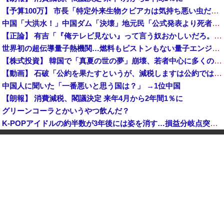
【予算100万】 市長「特定外来生物クビアカは気持ち悪い虫だしそんな需要ないと思う」1匹300円相当の報奨金→初日に42万取られ焦り
中国「大洪水！」中国ダム「決壊」地元民「公式発表より死者多い！」中国政府「住民拘束！（安否不明」中国当局「救助隊動画も削除」台風13号「三峡ダム接近中」→
【正論】 有吉「『俺テレビ見ない』って言う奴おかしいだろ。団子屋で『団子食べない』って言うか？」
世界初の超伝導量子熱機関…燃料もピストンもない量子エンジンが回った！
【株式投資】 韓国で「真夏の世の夢」崩壊、若者中心に多くの人が「人生オワタ」―中国メディア
【動画】 石破「公約を果たすというが、減税しますは公約ではない。検討を加速するというのが公約だ」
中国人に聞いた「一番悪いと思う国は？」 →1位中国
【朗報】 消費減税、閣議決定 来年4月から2年間1％に
グリーンコーラとかいうやつ飲んだ？
K-POPアイドルの約半数が3年後には姿を消す…損益分岐点突破は4％未満
韓国型イージス搭載の次世代駆逐艦「KDDX」1番艦…2032年竣工と公示！
玉川徹「包丁男を結果的に死刑にしたことになる」←これどう思う？？？
中国「大洪水！」三峡ダム「大雨で増水（台風直撃前」中国ダム「緊急放流！」中国鉄道「列車が走行中に流される」中国避難所「支援物資は有料です」謎の勢力「え」→
【速報】 玉川徹「死んでいなければ銃刀法違反と公務執行妨害、警察官が事実上の死刑にした」
日本が長距離巡航ミサイルの試験発射に成功！北朝鮮が激怒「日本が戦争国家になろうとしている」「絶対に傍観しない、必ず後悔させる」
中国人のリウさん、新エネ車で国境越えたら遠隔操作で30時間ロックされる！