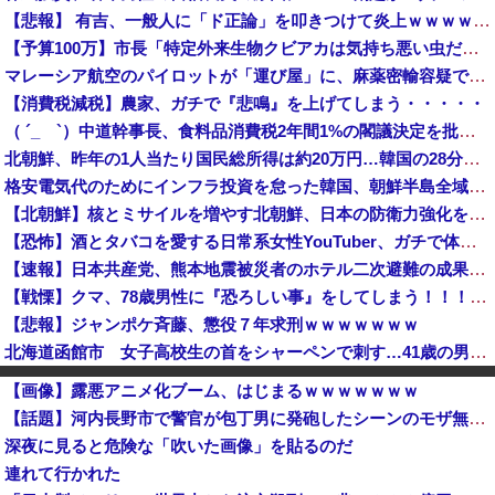
【悲報】 有吉、一般人に「ド正論」を叩きつけて炎上ｗｗｗｗｗｗｗｗ
【予算100万】市長「特定外来生物クビアカは気持ち悪い虫だしそんな需要ないと思う」1匹300円相当の報奨金→初日に42万取られ焦り
マレーシア航空のパイロットが「運び屋」に、麻薬密輸容疑で拘束…最高刑は死刑！
【消費税減税】農家、ガチで『悲鳴』を上げてしまう・・・・・
（ ´_ゝ`）中道幹事長、食料品消費税2年間1%の閣議決定を批判 → 記者「中道改革連合は食料品消費税ゼロを公約に掲げていたが？」→ 階猛氏「
北朝鮮、昨年の1人当たり国民総所得は約20万円…韓国の28分の1！
格安電気代のためにインフラ投資を怠った韓国、朝鮮半島全域を猛暑が直撃してしまった結果……
【北朝鮮】核とミサイルを増やす北朝鮮、日本の防衛力強化を見て突然「平和」を語り始める
【恐怖】酒とタバコを愛する日常系女性YouTuber、ガチで体が終わる・・・
【速報】日本共産党、熊本地震被災者のホテル二次避難の成果はウチだとアレオレ詐欺をはじめる
【戦慄】クマ、78歳男性に『恐ろしい事』をしてしまう！！！！！！！
【悲報】ジャンポケ斉藤、懲役７年求刑ｗｗｗｗｗｗｗ
北海道函館市 女子高校生の首をシャーペンで刺す…41歳の男を現行犯逮捕 面識なし [8/5]
各社のAI、続々と暴走 勝手に人間のフリをしてサイバー攻撃を仕掛ける事件が相次ぐ
【画像】露悪アニメ化ブーム、はじまるｗｗｗｗｗｗｗ
日本「沖縄県知事選（9月」一色正春「海難事件追及（検証」八重山日報「抗議団体が危険航行（生徒乗せ制限区域侵入」第三者委員会「抗議団体の構成組織は...
【話題】河内長野市で警官が包丁男に発砲したシーンのモザ無し映像が公開される。
【おいおい】NHK職員、番組出演者から性被害を受けていたことが発覚「PTSDと診断されるも、復職時に異動希望かなわず」
深夜に見ると危険な「吹いた画像」を貼るのだ
【悲報】警察官、刃物男へ発泡 → 左胸に命中し死亡 → ﾈｯﾄ「手足を狙え」「過剰防衛だ」と批判の声…
連れて行かれた
【速報】日本製メモリに世界中から注文殺到！！！ １兆５０００億円で工場増築へ