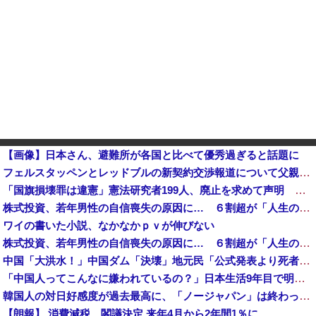
【画像】日本さん、避難所が各国と比べて優秀過ぎると話題に
フェルスタッペンとレッドブルの新契約交渉報道について父親ヨスが否定他
「国旗損壊罪は違憲」憲法研究者199人、廃止を求めて声明 ←なら国旗破損して逮捕されて裁判すれば
株式投資、若年男性の自信喪失の原因に… ６割超が「人生の敗者」自認か
ワイの書いた小説、なかなかｐｖが伸びない
株式投資、若年男性の自信喪失の原因に… ６割超が「人生の敗者」自認か
中国「大洪水！」中国ダム「決壊」地元民「公式発表より死者多い！」中国政府「住民拘束！（安否不明」中国当局「救助隊動画も削除」台風13号「三峡ダム接近中」→
「中国人ってこんなに嫌われているの？」日本生活9年目で明かす本心！
韓国人の対日好感度が過去最高に、「ノージャパン」は終わった？＝ネット「中国より100倍いい」
【朗報】 消費減税、閣議決定 来年4月から2年間1％に