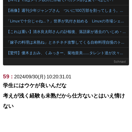
【画像】週刊少年ジャンプさん ついに100万部を割ってしまう。何故ジャンプは読まれなくなったのか
「Linuxで十分じゃね…？」世界が気付き始める Linuxの市場シェアが初めて10%超える
【これは重い】清水良太郎さんの訃報後、落語家が過去の“いじめ・暴行被害”を告発
「嫁子の料理は未熟ね」とネチネチ攻撃してくる自称料理自慢のトメ。かばわない旦那とトメの台所を壊滅させるDQN返しを仕掛けて実家に脱出←かばわない旦那も一緒に痛い目見ろ
【驚愕】優木まおみ、くみっきー、菊地亜美……タレント達が次々とアジアの国々へ移住する本当の理由って何？
5chnavi
59 :
2024/09/30(月) 10:20:31.01
学生にはウケが良いんだな
考えが浅く経験も未熟だから仕方ないとはいえ情け
ない