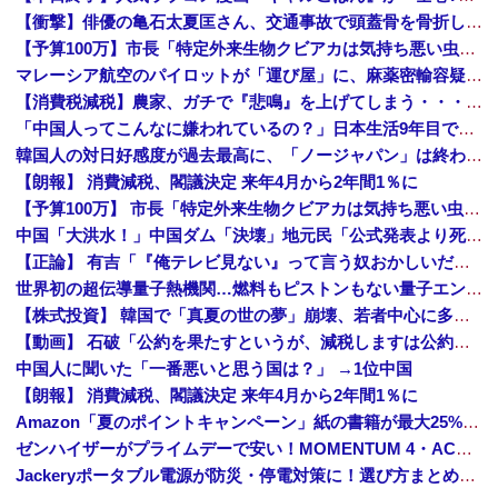
【衝撃】俳優の亀石太夏匡さん、交通事故で頭蓋骨を骨折した結果・・・
【予算100万】市長「特定外来生物クビアカは気持ち悪い虫だしそんな需要ないと思う」1匹300円相当の報奨金→初日に42万取られ焦り
マレーシア航空のパイロットが「運び屋」に、麻薬密輸容疑で拘束…最高刑は死刑！
【消費税減税】農家、ガチで『悲鳴』を上げてしまう・・・・・
「中国人ってこんなに嫌われているの？」日本生活9年目で明かす本心！
韓国人の対日好感度が過去最高に、「ノージャパン」は終わった？＝ネット「中国より100倍いい」
【朗報】 消費減税、閣議決定 来年4月から2年間1％に
【予算100万】 市長「特定外来生物クビアカは気持ち悪い虫だしそんな需要ないと思う」1匹300円相当の報奨金→初日に42万取られ焦り
中国「大洪水！」中国ダム「決壊」地元民「公式発表より死者多い！」中国政府「住民拘束！（安否不明」中国当局「救助隊動画も削除」台風13号「三峡ダム接近中」→
【正論】 有吉「『俺テレビ見ない』って言う奴おかしいだろ。団子屋で『団子食べない』って言うか？」
世界初の超伝導量子熱機関…燃料もピストンもない量子エンジンが回った！
【株式投資】 韓国で「真夏の世の夢」崩壊、若者中心に多くの人が「人生オワタ」―中国メディア
【動画】 石破「公約を果たすというが、減税しますは公約ではない。検討を加速するというのが公約だ」
中国人に聞いた「一番悪いと思う国は？」 →1位中国
【朗報】 消費減税、閣議決定 来年4月から2年間1％に
Amazon「夏のポイントキャンペーン」紙の書籍が最大25%ポイント還元 対象と条件を整理（2026年7月）
ゼンハイザーがプライムデーで安い！MOMENTUM 4・ACCENTUMなど対象モデルまとめ！
Jackeryポータブル電源が防災・停電対策に！選び方まとめ【プライムデー最終日】