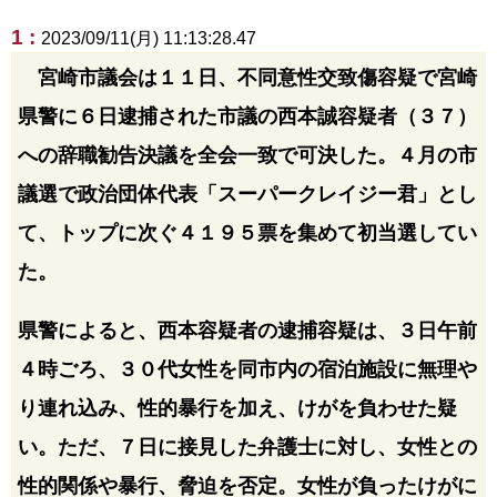
1 :
2023/09/11(月) 11:13:28.47
宮崎市議会は１１日、不同意性交致傷容疑で宮崎
県警に６日逮捕された市議の西本誠容疑者（３７）
への辞職勧告決議を全会一致で可決した。４月の市
議選で政治団体代表「スーパークレイジー君」とし
て、トップに次ぐ４１９５票を集めて初当選してい
た。
県警によると、西本容疑者の逮捕容疑は、３日午前
４時ごろ、３０代女性を同市内の宿泊施設に無理や
り連れ込み、性的暴行を加え、けがを負わせた疑
い。ただ、７日に接見した弁護士に対し、女性との
性的関係や暴行、脅迫を否定。女性が負ったけがに