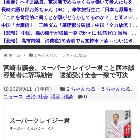
【画像】へずま議員、被災地でめちゃくちゃ働いて老人たちを笑顔にしてしまうwww
【悲報】ファン付き作業服着用の５０代男性、熱中症になる
長崎の語り部お爺ちゃん（84）、修学旅行生に「日本も原爆を持たないと負ける」と言われびっくり！ 被団協代表（85）も中学生に「核を持たないで日本を守れますか」と問われ危機感
【悲報】韓国、ロシアウクライナ戦争に参戦へ！！！
「これを肯定的に書くとか頭がどうかしてるのか？」と某メディアの焚書称賛記事にツッコミ殺到、自分で本屋を作るとかそういう話かと思ったら……
2026年度 暑さのピーク終了
中国「大豪雨！」三峡ダム「基礎部分破損」中国「全力放流！」台風13号「中国上陸予測」台風15号「中国接近（画像」中国「台風同時上陸！（穀物生産が壊滅危機」→
【悲報】 中国、橋の欄干が強風一発で粉々に 鉄筋ゼロ 当局「接着剤でくっつけただけ」「正常で、品質問題はない」
【悲報】 高市内閣、消費税1％表明でも支持率下落 →ついに６割割れ
※アドブロック等の広告非表示プラグインやアドオンを利用している場合、
ホーム
２ちゃんねる・５ちゃんねる
一部のコンテンツが表示されなくなったり、サイト全体のレイアウトが崩れ
たりする場合があります。
宮崎市議会、スーパークレイジー君こと西本誠
容疑者に辞職勧告 逮捕受け全会一致で可決
2023/9/11
（
3年前
）
２ちゃんねる・５ちゃんねる
,
ニュース
,
政治
,
社会
,
議論
,
雑談
0