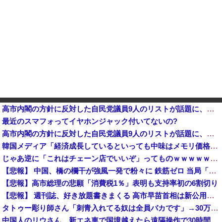
高市内閣の方針に反対した自民党議員9人のリストが話題に、「岩屋はどこへ行った？」との指摘もあるが……他
最近のスマフォってイヤホンジャック付いてないの?
高市内閣の方針に反対した自民党議員9人のリストが話題に、「岩屋はどこへ行った？」との指摘もあるが……
韓国メディア「経済成長しているといっても中味はメモリ価格だけ。雇用増加見通しが半減してしまった」……韓国の内需不況は根強い状況っすね
じゃあ逆に「これはチェーン店でいいぞ」ってものｗｗｗｗｗｗｗｗ
【悲報】 中国、橋の欄干が強風一発で粉々に 鉄筋ゼロ 当局「接着剤でくっつけただけ」「正常で、品質問題はない」
【悲報】高市総理の悲願「消費税1％」表明も支持率初の6割切り
【悲報】 週刊誌、好き放題書きまくる 高市早苗首相は新公用車の贅を尽くした後部座席でたばこを吸うのが至福の時間「どんどん延びる乗車時間」
タトゥー彫り師さん「刺青入れてる奴は全員バカです」→30万再生ｗｗｗｗｗｗ
中国人のリウさん、新エネ車で国境越えたら遠隔操作で30時間ロックされる！