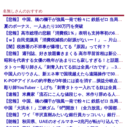
名無しさんのおすすめ
【悲報】 中国、橋の欄干が強風一発で粉々に 鉄筋ゼロ 当局「接着剤でくっつけただけ」「正常で、品質問題はない」
夏のボーナス、一人あたり100万円を突破
【悲報】高市総理の悲願「消費税1％」表明も支持率初の6割切り
【ｗ】自民党議員「消費税減税の財源がないー！」 → 片山財務相、財源の心配は１ミリもいらない！と主張 ｗｗｗｗｗｗｗｗｗｗｗｗｗｗ
【闇】税務署の不祥事が爆増してる『原因』って何？？
【悲報】 週刊誌、好き放題書きまくる 高市早苗首相は新公用車の贅を尽くした後部座席でたばこを吸うのが至福の時間「どんどん延びる乗車時間」
昭和を代表する女優の晩年があまりにも寂しすぎる！と話題に、自身の子供を餓死する寸前までネグレクトした挙句……
タトゥー彫り師さん「刺青入れてる奴は全員バカです」→30万再生ｗｗｗｗｗｗ
中国人のリウさん、新エネ車で国境越えたら遠隔操作で30時間ロックされる！
K-POPアイドルの約半数が3年後には姿を消す…損益分岐点突破は4％未満
彫り師YouTuber・しげち「刺青タトゥー入れてる奴は全員バカです」「すごい民度低い」「5000円好きなんすよ、バカって」
【速報】 米農家「流石にこんな値段じゃ、米作り辞める人、出るんじゃないかなあ？？」
【悲報】 中国、橋の欄干が強風一発で粉々に 鉄筋ゼロ 当局「接着剤でくっつけただけ」「正常で、品質問題はない」
中国「大洪水！」三峡ダム「9門開放！（全力放流」中国都市「三峡沿線の道路水没」中国政府「高速道路封鎖！」中国ダム「緊急放流に合わせて開門（土砂崩れ発生」→
【悲報】 ワイ「半沢直樹みたいな銀行員カッコいい」銀行員の友人「あんな奴居ねえよ」
【朗報】 秋田県、UAEのオイルマネー2兆円が転がり込んでガチで東北最強になるぞｗｗｗｗｗｗｗ