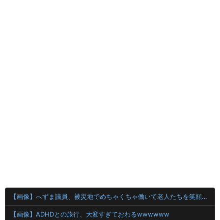
【画像】へずま議員、被災地でめちゃくちゃ働いて老人たちを笑顔にしてしまうwwwwwwwwwwwwwwww
【画像】ADHDとの旅行、大変すぎておわるwwwwww