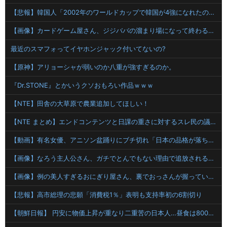
【悲報】韓国人「2002年のワールドカップで韓国が4強になれたのって買収したからじゃないの?」
【画像】カードゲーム屋さん、ジジババの溜まり場になって終わるwwwwwwwwwwww
最近のスマフォってイヤホンジャック付いてないの?
【原神】アリョーシャが弱いのか八重が強すぎるのか。
『Dr.STONE』とかいうクソおもろい作品ｗｗｗ
【NTE】田舎の大草原で農業追加してほしい！
【NTE まとめ】エンドコンテンツと日課の重さに対するスレ民の議論
【動画】有名女優、アニソン盆踊りにブチ切れ「日本の品格が落ちたと思いました」
【画像】なろう主人公さん、ガチでとんでもない理由で追放されるwww
【画像】例の美人すぎるおにぎり屋さん、裏でおっさんが握っていたｗｗｗｗｗｗｗｗｗｗｗｗｗｗｗｗｗ
【悲報】高市総理の悲願「消費税1％」表明も支持率初の6割切り
【朝鮮日報】 円安に物価上昇が重なり二重苦の日本人…昼食は800円の弁当、花火大会も相次ぎ中止