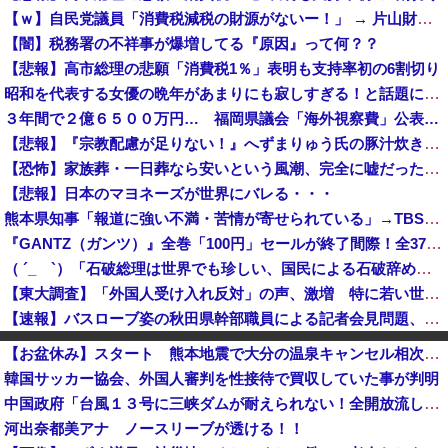
【ｗ】自民党議員「消費税減税の財源がないー！」 → 片山財務相、財源の心配は１ミリもいらない！と主張 ｗｗｗｗｗｗｗｗｗｗｗｗｗｗ
【闇】税務署の不祥事が爆増してる『原因』って何？？
【悲報】高市総理の悲願「消費税1％」表明も支持率初の6割切り
昭和を代表する女優の晩年があまりにも寂しすぎる！と話題に、自身の子供を餓死する寸前までネグレクトした挙句……
３年間で２億６５００万円… 福岡県議会「海外視察費」公表…
【悲報】『宗教配慮が足りない！』へずまりゅう氏の豚汁炊き出しに各所に苦情殺到 → へ「保健所も容認！問題なし！」ｗｗｗｗｗｗｗｗｗｗｗｗｗｗ
【恐怖】家族葬・一日葬なら安いという風潮、完全に嘘だった・・・・
【悲報】日本のマヨネーズが世界にバレる・・・
熊本県知事「報道に強い不満・苦情が寄せられている」→TBSの報道特集がまさにそれな件
『GANTZ（ガンツ）』全巻「100円」セールが終了間際！全37巻「23,322円」→「3,700円」！完結まですべて超お得に買えるこのチャンス...
（ ´_ゝ`）「石破総理は世界でも珍しい、国民による石破辞めるなデモが自然発生した総理大臣です」
【東大調査】「外国人受け入れ反対」の声、激増 特に若い世代ほど移民反対だと明らかに→移民政策反対VS人手不足はどうするんだ？でネット大論争
【速報】バスローブ姿の秋田県幹部職員による記者会見問題、ラブホテルからの参加だと特定「体調が優れなかったため...」とは何だったのか
【岡山県】果樹園からマスカット約200房を盗んだ無職男性を逮捕「ぶどうを売って生活費に充てていた」※氏名非公開
【お盆休み】スタート 熊本地震で大分の温泉キャンセル相次ぐ 被害なしでも旅行先変更
ロシア空挺兵が空挺部隊日を祝うため飛行機から飛び降りて死亡！
韓国サッカー協会、外国人審判を性接待で買収していた事が判明
共産党「熊本地震救援募金のお願いをしていたところ、中指を立てられました。嫌がらせ酷い」
中国政府「台風１３号に三峡ダムが耐えられない！全開放流しろ！」⇒ 下流域の街が壊滅状態ｗｗｗｗｗ
国連事務総長「日本よ、国連にお金がない。このままでは国連が完全崩壊する。助けろ」
河出奈都美アナ ノースリーブが透ける！！
【8/22開催】「琵琶湖三市同時花火大会」、各市公式「そんな花火大会は存在しない」→ 高価チケットを購入した人達がSNS阿鼻叫喚