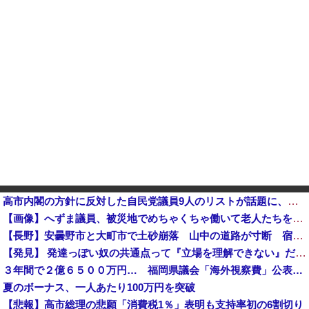
高市内閣の方針に反対した自民党議員9人のリストが話題に、「岩屋はどこへ行った？」との指摘もあるが……他
【画像】へずま議員、被災地でめちゃくちゃ働いて老人たちを笑顔にしてしまうwwwwwwwwwwwwwwww
【長野】安曇野市と大町市で土砂崩落 山中の道路が寸断 宿泊客や登山客など計400人近くが孤立か 土石
【発見】 発達っぽい奴の共通点って『立場を理解できない』だよな
３年間で２億６５００万円… 福岡県議会「海外視察費」公表…
夏のボーナス、一人あたり100万円を突破
【悲報】高市総理の悲願「消費税1％」表明も支持率初の6割切り