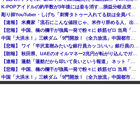
K-POPアイドルの約半数が3年後には姿を消す…損益分岐点突破は4％未満
彫り師YouTuber・しげち「刺青タトゥー入れてる奴は全員バカです」「すごい民度低い」「5000円好きなんすよ、バカって」
【速報】 米農家「流石にこんな値段じゃ、米作り辞める人、出るんじゃないかなあ？？」
【悲報】 中国、橋の欄干が強風一発で粉々に 鉄筋ゼロ 当局「接着剤でくっつけただけ」「正常で、品質問題はない」
中国「大洪水！」三峡ダム「9門開放！（全力放流」中国都市「三峡沿線の道路水没」中国政府「高速道路封鎖！」中国ダム「緊急放流に合わせて開門（土砂崩れ発生」→
【悲報】 ワイ「半沢直樹みたいな銀行員カッコいい」銀行員の友人「あんな奴居ねえよ」
【朗報】 秋田県、UAEのオイルマネー2兆円が転がり込んでガチで東北最強になるぞｗｗｗｗｗｗｗ
【速報】 蓮舫「蓮舫だから叩いて良いという報道」 ネット「高市だから叩いて良いをやってるのがお前だろ」
【悲報】 中国、橋の欄干が強風一発で粉々に 鉄筋ゼロ 当局「接着剤でくっつけただけ」「正常で、品質問題はない」
中国「大洪水！」三峡ダム「9門開放！（全力放流」中国都市「三峡沿線の道路水没」中国政府「高速道路封鎖！」中国ダム「緊急放流に合わせて開門（土砂崩れ発生」→
石破茂前総理「ウクライナが核放棄しなければロシア侵攻しなかった」！
佐藤二朗、橋本愛との騒動で主演映画が完全白紙へｗｗｗｗｗ
【韓国株】 7月のKOSPI 28.9％下落…通貨危機を超える過去最大の下げ幅
【速報】 中2男子、野球部の練習中に頭部を強打しCT検査→70代医師「問題ないです」→中学生死亡「他人のCT画像みてました」
【悲報】 中国、橋の欄干が強風一発で粉々に 鉄筋ゼロ 当局「接着剤でくっつけただけ」「正常で、品質問題はない」
中国「大洪水！」三峡ダム「9門開放！（全力放流」中国都市「三峡沿線の道路水没」中国政府「高速道路封鎖！」中国ダム「緊急放流に合わせて開門（土砂崩れ発生」→