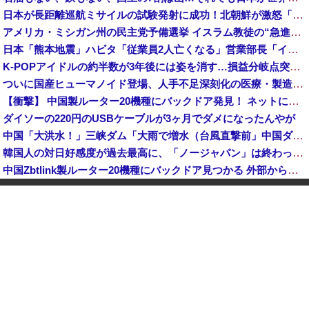
日本が長距離巡航ミサイルの試験発射に成功！北朝鮮が激怒「日本が戦争国家になろうとしている」「絶対に傍観しない、必ず後悔させる」
アメリカ・ミシガン州の民主党予備選挙 イスラム教徒の“急進左派”候補が勝利確実に⋯トランプ氏は批判
日本「熊本地震」ハビタ「従業員2人亡くなる」営業部長「イオンのスタッフに制止されなかった」日本「部長が連絡後の店員行動を証言（謎」イオン「再入館可能の事実ない」→
K-POPアイドルの約半数が3年後には姿を消す…損益分岐点突破は4％未満
ついに国産ヒューマノイド登場、人手不足深刻化の医療・製造現場などでの活用想定！
【衝撃】 中国製ルーター20機種にバックドア発見！ ネットに繋ぐだけで35秒ごとに中国のサーバーと通信
ダイソーの220円のUSBケーブルが3ヶ月でダメになったんやが
中国「大洪水！」三峡ダム「大雨で増水（台風直撃前」中国ダム「緊急放流！」中国鉄道「列車が走行中に流される」中国避難所「支援物資は有料です」謎の勢力「え」→
韓国人の対日好感度が過去最高に、「ノージャパン」は終わった？＝ネット「中国より100倍いい」
中国Zbtlink製ルーター20機種にバックドア見つかる 外部から完全制御のおそれ
中国企業Zbtlink製のルーター20機種にバックドア… 外部から完全制御のおそれ
【速報】 毎日新聞のベテラン記者を逮捕 包丁で夫を脅した容疑
中国人のリウさん、新エネ車で国境越えたら遠隔操作で30時間ロックされる！
中国「大洪水！」中国ダム「決壊」地元民「公式発表より死者多い！」中国政府「住民拘束！（安否不明」中国当局「救助隊動画も削除」台風13号「三峡ダム接近中」→
かつて650万部を誇った「週刊少年ジャンプ」、発行部数が初の100万部割れ