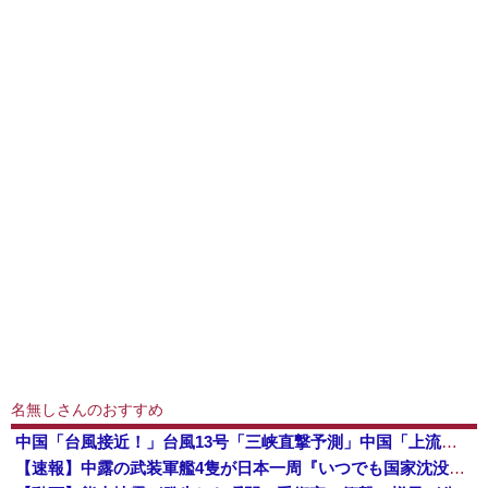
名無しさんのおすすめ
中国「台風接近！」台風13号「三峡直撃予測」中国「上流大洪水！（三峡上流」中国都市「8/5の映像（動画」三峡ダム「緊急放流（決壊危機」中国「下流...
【速報】中露の武装軍艦4隻が日本一周『いつでも国家沈没させられるぞ』