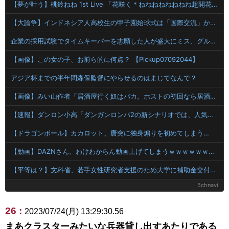
【夢が叶う】桃鈴ねね 1st Live 「花咲く＊ねねねねねねねね超開花！」！アイドル魂を完全網羅
【大論争】インドネシア人高校生の甲子園始球式は「国際交流」か「政治利用」か
企業の採用試験でタイムキーパーを志願した人が盛大にミス、グループは険悪になりタイムアップとなったが……
【画像】この女の子、お前ら的に何点？ 【Pickup07092044】
アジア杯までの半年間森保監督にやらせるのはまじでなんで？
【画像】みい山作者「居酒屋行く奴はバカ。ホストの初回なら居酒屋より安く飲めてイケメンにチヤホヤされる」
【速報】ダンロン小高「ダンガンロンパ2の新シナリオでは、人気キャラも殺していきますw」
【ドラゴンボール】カカロット、唐突に独身煽りを初めてしまう…
【動画】DAZNさん、わけわからん動画上げてしまうｗｗｗｗｗｗｗｗ
【平等は？】文科省、若手女性研究者支援のため大学に補助金交付（年間最大5000万円）「将来のリーダーとして活躍する（女性の）人材を輩出したい」
5chnavi
26 :
2023/07/24(月) 13:29:30.56
まあクラスターみたいな兵器貸し出すあたりである