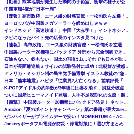
【動画】熊本地震が発生した瞬間の手術室、衝撃の様子が公開されて16万いいね プロすぎると称賛の声が集まる
中露軍艦4隻が”日本一周”
【速報】高市政権、エース級の財務官僚・一松旬氏を左遷「彼は協力的でなかった」財務省の言いなりではないことが判明
ヨーロッパが中国製メガソーラーを締め出しｗｗｗ
インドネシア「高速鉄道！」中国「大赤字！」インドネシア「運営会社の株式購入！（負債対策」中国「はい（巨額負債」インドネシア「700km延伸計画！（実質中止」→
クビになったバイト先の店長のインスタ見つけた
【速報】 高市政権、エース級の財務官僚・一松旬氏を左遷「彼は協力的でなかった」財務省の言いなりではないことが判明
中国製ルーター20機種にバックドア 外部から完全制御できる機能が仕込まれていた
石油もない、鉄もない、国土の7割は山…それでも日本が世界屈指の経済大国になれた「勤勉さ」以外の勝因！
日本が長距離巡航ミサイルの試験発射に成功！北朝鮮が激怒「日本が戦争国家になろうとしている」「絶対に傍観しない、必ず後悔させる」
アメリカ・ミシガン州の民主党予備選挙 イスラム教徒の“急進左派”候補が勝利確実に⋯トランプ氏は批判
日本「熊本地震」ハビタ「従業員2人亡くなる」営業部長「イオンのスタッフに制止されなかった」日本「部長が連絡後の店員行動を証言（謎」イオン「再入館可能の事実ない」→
K-POPアイドルの約半数が3年後には姿を消す…損益分岐点突破は4％未満
ついに国産ヒューマノイド登場、人手不足深刻化の医療・製造現場などでの活用想定！
【衝撃】 中国製ルーター20機種にバックドア発見！ ネットに繋ぐだけで35秒ごとに中国のサーバーと通信
Amazon「夏のポイントキャンペーン」紙の書籍が最大25%ポイント還元 対象と条件を整理（2026年7月）
ゼンハイザーがプライムデーで安い！MOMENTUM 4・ACCENTUMなど対象モデルまとめ！
Jackeryポータブル電源が防災・停電対策に！選び方まとめ【プライムデー最終日】