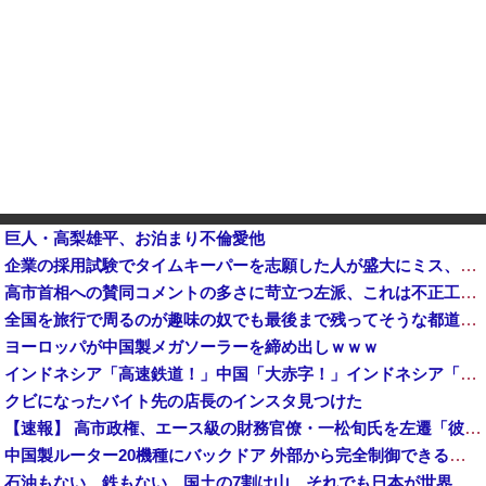
巨人・高梨雄平、お泊まり不倫愛他
企業の採用試験でタイムキーパーを志願した人が盛大にミス、グループは険悪になりタイムアップとなったが…
高市首相への賛同コメントの多さに苛立つ左派、これは不正工作に違いない！と確信してしまった結果……
全国を旅行で周るのが趣味の奴でも最後まで残ってそうな都道府県
ヨーロッパが中国製メガソーラーを締め出しｗｗｗ
インドネシア「高速鉄道！」中国「大赤字！」インドネシア「運営会社の株式購入！（負債対策」中国「はい（巨額負債」インドネシア「700km延伸計画！（実質中止」→
クビになったバイト先の店長のインスタ見つけた
【速報】 高市政権、エース級の財務官僚・一松旬氏を左遷「彼は協力的でなかった」財務省の言いなりではないことが判明
中国製ルーター20機種にバックドア 外部から完全制御できる機能が仕込まれていた
石油もない、鉄もない、国土の7割は山…それでも日本が世界屈指の経済大国になれた「勤勉さ」以外の勝因！