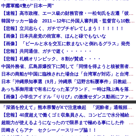
中露軍艦4隻が”日本一周”
【速報】高市政権、エース級の財務官僚・一松旬氏を左遷「彼は協力的でなかった」財務省の言いなりではないことが判明
韓国サッカー協会 2011～12年に外国人審判員・監督官ら10数人を性接待（W杯予選、五輪予選が含まれる）国会議員が事実確認
【悲報】立川志らく、ガチでブチギレてしまう！！！！！！
【画像】日本共産党の街宣車、ほんと碌でもないな
【画像】 「ビールと水を交互に飲まないと倒れるグラス」発売
【悲報】共同通信、ガチで逝く・・・・・・
【悲報】札幌オリンピック、８割が賛成・・・・
中国外務省、広島原爆投下に関して「同情を得ようと核被害者の立場を政治利用」と主張！
日本の商船が中国に臨検された場合は「台湾軍が対応」と台湾軍トップ！
日本「沖縄県知事選（9月」沖縄県「辺野古転覆事件」日教組「同志社批判！（社民系」日本「日教組と全教は対立状態（内ｹﾞﾊﾞ」特別調査委員会「同志社...
あっち系御用達で有名になった某ブランド、一時は飛ぶ鳥を落とす勢いだったが今期の業績は……
【画像】小学生アイドル「りりぴ」の激痩せダンス動画にファンが『絶句』してしまう・・・・
中国外務省、広島原爆投下に関して「同情を得ようと核被害者の立場を政治利用」[8/6]
「深酒を控えて」熊本県警がXで注意喚起 「泥酔者」通報頻発、これは地震被害の影響なのか
【速報】中国外務省、広島原爆投下に関して「同情を得ようと核被害者の立場を政治利用」
【悲報】40度超えで働くゴミ収集員さん、コンビニで水分補給しただけで市民からブチギレられてしまう
【速報】『有吉の夏休み』、とんでもない発表をしてしまう！！！！！
超能力が使えるようになったので限界まで極める事にした件 その７
千葉県袖ケ浦市「おむつ交換で噛みつかれ」看護助手の男を逮捕 90歳入院患者の顔や腹を殴るなどケガさせた疑い [8/6]
田﨑さくらアナ セクシーノースリーブ脇！！
【速報】しんぶん赤旗、短期間に1700件の購読申し込みで嬉し泣き→「うそでーす」虚偽申し込みと判明→ 共産党が刑事告訴「厳重な処罰を求める」