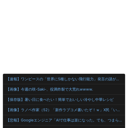
【速報】ワンピースの「世界に5種しかない飛行能力」発言の謎が解けるww..
【画像】今週の咲-Saki-、役満炸裂で大荒れwwww.
【保存版】暑い日に食べたい！簡単でおいしい冷やし中華レシピ
【画像】ラノベ作家（52）「新作ラブコメ書いたぞ！ｗ」X民「いい歳こいてラブコメ（笑）恥ずかしくないの？」←やめたれｗと話題に
【悲報】Googleエンジニア「AIで仕事は楽になった。でも、つまらなくなった」