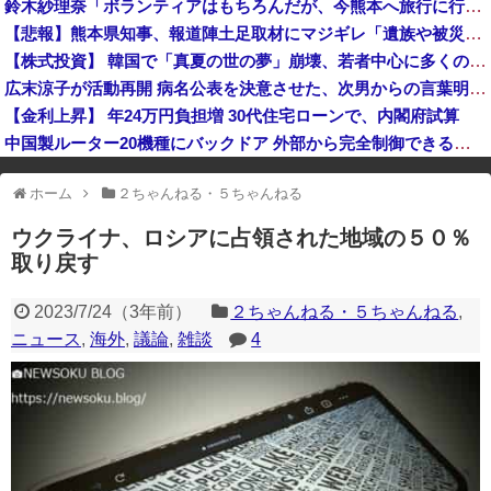
鈴木紗理奈「ボランティアはもちろんだが、今熊本へ旅行に行くことも支援になる」
【緊急】世界各地で販売の中国企業Zbtlink製ルーター20機種にバックドア、外部から完全制御のおそれ
【悲報】熊本県知事、報道陣土足取材にマジギレ「遺族や被災者から強い不満でてる！」 → 記者「例えば？」 → 知事、怒り通り越して呆れてしまう ………
非現実的なリベラル政策をゴリ押しした東京大学、貯金から無駄金を垂れ流しまくった結果……
【株式投資】 韓国で「真夏の世の夢」崩壊、若者中心に多くの人が「人生オワタ」―中国メディア
中国企業Zbtlink製のルーター20機種にバックドア… 外部から完全制御のおそれ
広末涼子が活動再開 病名公表を決意させた、次男からの言葉明かす
【金利上昇】 年24万円負担増 30代住宅ローンで、内閣府試算
中国製ルーター20機種にバックドア 外部から完全制御できる機能が仕込まれていた
※アドブロック等の広告非表示プラグインやアドオンを利用している場合、
ホーム
２ちゃんねる・５ちゃんねる
一部のコンテンツが表示されなくなったり、サイト全体のレイアウトが崩れ
たりする場合があります。
ウクライナ、ロシアに占領された地域の５０％
取り戻す
2023/7/24
（
3年前
）
２ちゃんねる・５ちゃんねる
,
ニュース
,
海外
,
議論
,
雑談
4