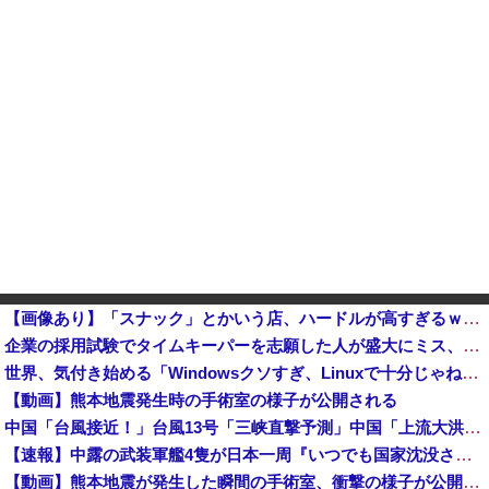
【画像あり】「スナック」とかいう店、ハードルが高すぎるｗｗｗｗｗｗｗ
企業の採用試験でタイムキーパーを志願した人が盛大にミス、グループは険悪になりタイムアップとなったが…
世界、気付き始める「Windowsクソすぎ、Linuxで十分じゃね？」デスクトップ向けLinuxの市場シェアが10%超え他
【動画】熊本地震発生時の手術室の様子が公開される
中国「台風接近！」台風13号「三峡直撃予測」中国「上流大洪水！（三峡上流」中国都市「8/5の映像（動画」三峡ダム「緊急放流（決壊危機」中国「下流...
【速報】中露の武装軍艦4隻が日本一周『いつでも国家沈没させられるぞ』
【動画】熊本地震が発生した瞬間の手術室、衝撃の様子が公開されて16万いいね プロすぎると称賛の声が集まる