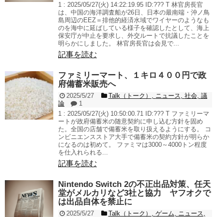
1 : 2025/05/27(火) 14:22:19.95 ID:??? T 林官房長官
は、中国の海洋調査船が26日、日本の最南端・沖ノ鳥
島周辺のEEZ＝排他的経済水域でワイヤーのようなも
のを海中に延ばしている様子を確認したとして、海上
保安庁が中止を要求し、外交ルートで抗議したことを
明らかにしました。 林官房長官は会見で...
記事を読む
ファミリーマート、１キロ４００円で政
府備蓄米販売へ
2025/5/27
Talk（トーク）
,
ニュース
,
社会
,
議
論
1
1 : 2025/05/27(火) 10:50:00.71 ID:??? T ファミリーマ
ートが政府備蓄米の随意契約に申し込む方針を固め
た。全国の店舗で備蓄米を取り扱えるようにする。 コ
ンビニエンスストア大手で備蓄米の契約方針が明らか
になるのは初めて。 ファミマは3000～4000トン程度
を仕入れられる...
記事を読む
Nintendo Switch 2の不正出品対策、任天
堂がメルカリなど3社と協力 ヤフオクで
は出品自体を禁止に
2025/5/27
Talk（トーク）
,
ゲーム
,
ニュース
,