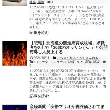
社会
,
議論
1
1 : 2025/05/27(火) 11:33:06.33 ID:??? T 任天堂は27
日、6月5日発売の新型ゲーム機「Nintendo Switch
2（ニンテンドースイッチ・ツー）」などの同社商品
の不正な出品を防止するため、メルカリ、LINEヤフ
ー、楽天グループのフリマ事業者3社と協力すると発
表した。 ...
記事を読む
【悲報】北海道の競走馬育成牧場、求職
者をX上で「36歳のオッサンが…」と公開
侮辱し大炎上する…
2024/10/11
２ちゃんねる・５ちゃんねる
,
Talk（トーク）
,
ニュース
,
悲報
,
炎上
,
議論
,
雑談
0
1 : 2024/10/11(金) 09:53:01.27 海産物だけでなく、サ
ラブレッドの生産地として有名な北海道の日高地方。
だが、日高東部に位置する浦河郡浦河町にある競走馬
育成牧場「株式会社ALPHA TRAINING BASE」が、X
の運用をめぐって“侮辱行為”と物議を醸している。 問
題視されたのは、1...
記事を読む
産経新聞「安倍マリオが再評価されてま