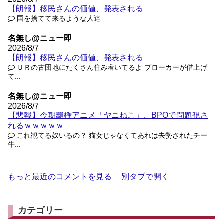
【朗報】移民さんの価値、発表される
国を捨てて来るような人達
名無し@ニュー即
2026/8/7
【朗報】移民さんの価値、発表される
ＵＲの古団地にたくさん住み着いてるよ ブローカーが借上げ
て...
名無し@ニュー即
2026/8/7
【悲報】今期覇権アニメ「ヤニねこ」、BPOで問題視さ
れるｗｗｗｗｗ
これ観てる奴いるの？ 猫女じゃなくてあれは去勢されたチー
牛...
もっと最近のコメントを見る
別タブで開く
カテゴリー