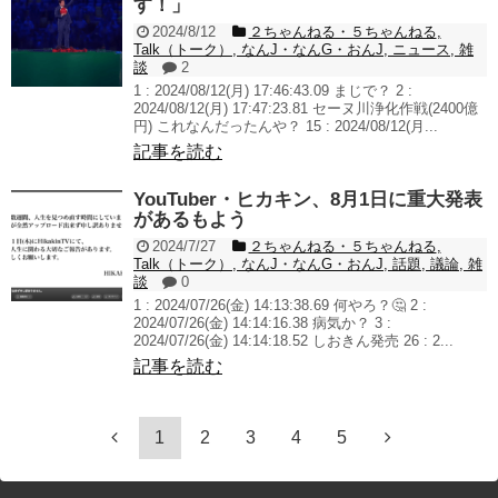
す！」
2024/8/12
２ちゃんねる・５ちゃんねる
,
Talk（トーク）
,
なんJ・なんG・おんJ
,
ニュース
,
雑
談
2
1 : 2024/08/12(月) 17:46:43.09 まじで？ 2 :
2024/08/12(月) 17:47:23.81 セーヌ川浄化作戦(2400億
円) これなんだったんや？ 15 : 2024/08/12(月...
記事を読む
YouTuber・ヒカキン、8月1日に重大発表
があるもよう
2024/7/27
２ちゃんねる・５ちゃんねる
,
Talk（トーク）
,
なんJ・なんG・おんJ
,
話題
,
議論
,
雑
談
0
1 : 2024/07/26(金) 14:13:38.69 何やろ？🤔 2 :
2024/07/26(金) 14:14:16.38 病気か？ 3 :
2024/07/26(金) 14:14:18.52 しおきん発売 26 : 2...
記事を読む
1
2
3
4
5