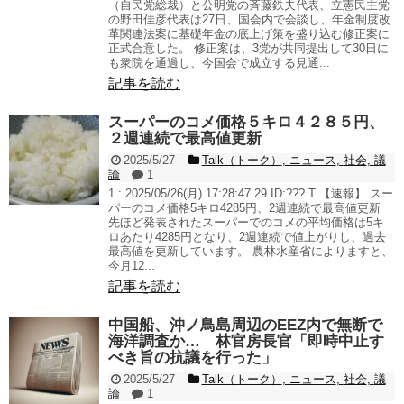
（自民党総裁）と公明党の斉藤鉄夫代表、立憲民主党
の野田佳彦代表は27日、国会内で会談し、年金制度改
革関連法案に基礎年金の底上げ策を盛り込む修正案に
正式合意した。 修正案は、3党が共同提出して30日に
も衆院を通過し、今国会で成立する見通...
記事を読む
スーパーのコメ価格５キロ４２８５円、
２週連続で最高値更新
2025/5/27
Talk（トーク）
,
ニュース
,
社会
,
議
論
1
1 : 2025/05/26(月) 17:28:47.29 ID:??? T 【速報】 スー
パーのコメ価格5キロ4285円、2週連続で最高値更新
先ほど発表されたスーパーでのコメの平均価格は5キ
ロあたり4285円となり、2週連続で値上がりし、過去
最高値を更新しています。 農林水産省によりますと、
今月12...
記事を読む
中国船、沖ノ鳥島周辺のEEZ内で無断で
海洋調査か… 林官房長官「即時中止す
べき旨の抗議を行った」
2025/5/27
Talk（トーク）
,
ニュース
,
社会
,
議
論
1