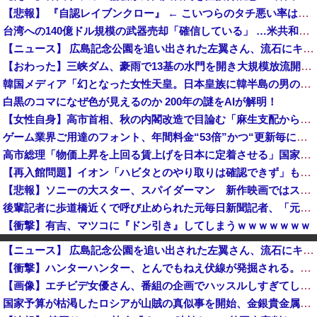
【悲報】 『自認レイブンクロー』 ← こいつらのタチ悪い率は異常
台湾への140億ドル規模の武器売却「確信している」 …米共和党重鎮、マコール議員が表明！
【ニュース】 広島記念公園を追い出された左翼さん、流石にキモすぎて炎上
【おわった】三峡ダム、豪雨で13基の水門を開き大規模放流開始か 下流の工場地帯に洪水流入で崩壊はじまる
韓国メディア「幻となった女性天皇。日本皇族に韓半島の男の血が入る可能性がゼロに・・・」
白黒のコマになぜ色が見えるのか 200年の謎をAIが解明！
【女性自身】高市首相、秋の内閣改造で目論む「麻生支配からの脱却」…茂木敏充氏も小林鷹之氏もクビ
ゲーム業界ご用達のフォント、年間料金“53倍”かつ“更新毎に値上げ”のありえない契約により多数撤退へ・・・
高市総理「物価上昇を上回る賃上げを日本に定着させる」国家公務員月給3.51％増へ 地方公務員も追随する見通し
【再入館問題】イオン「ハビタとのやり取りは確認できず」も、抑止や社内ルール運用が徹底できなかった可能性を認める
【悲報】ソニーの大スター、スパイダーマン 新作映画ではスマホはXperiaではなくGalaxyを使用
後輩記者に歩道橋近くで呼び止められた元毎日新聞記者、「元毎日と名乗ってSNSで活動するな」と要求されてしまい……
【衝撃】有吉、マツコに『ドン引き』してしまうｗｗｗｗｗｗｗ
【速報】中国の海警局と中国海軍の船が衝突2人死亡 南シナ海でフィリピン船を追跡中
【ニュース】 広島記念公園を追い出された左翼さん、流石にキモすぎて炎上
国連が事実上の機能停止に陥りつつあると関係者が告白、特に役に立たないくせに高給だけ毟り取った結果……
【衝撃】ハンターハンター、とんでもねえ伏線が発掘される。クルタ族の虐殺犯人がツェリードニヒだった模様！
高市総理「物価上昇を上回る賃上げを日本に定着させる」国家公務員月給3.51％増へ 地方公務員も追随する見通し
【画像】エチビデ女優さん、番組の企画でハッスルしすぎてしまうｗｗｗｗｗｗ
わいせつな行為疑いで逮捕 エジプト国籍の男性を不起訴処分 鳥取地検 [8/8]
国家予算が枯渇したロシアが山賊の真似事を開始、金銀貴金属じゃなくて自動車とかってところがリアリティありすぎる……
【悲報】ちいかわ作者さん、総額30億超の大豪邸を建てるｗｗｗｗｗｗｗｗｗｗｗｗｗｗｗｗｗｗｗ