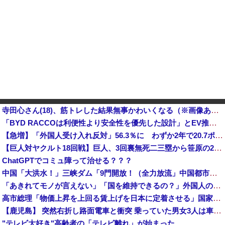
寺田心さん(18)、筋トレした結果無事かわいくなる（※画像あり）
「BYD RACCOは利便性より安全性を優先した設計」とEV推進派がスカスカ構造を絶賛、これがRACCOの一番の特徴よな
【急増】「外国人受け入れ反対」56.3％に わずか2年で20.7ポイント増、東大調査「若い世代ほど増
【巨人対ヤクルト18回戦】巨人、3回裏無死二三塁から笹原の2点タイムリーで勝ち越し！！！！！！！！！！！！！他
ChatGPTでコミュ障って治せる？？？
中国「大洪水！」三峡ダム「9門開放！（全力放流」中国都市「三峡沿線の道路水没」中国政府「高速道路封鎖！」中国ダム「緊急放流に合わせて開門（土砂崩れ発生」→
「あきれてモノが言えない」「国を維持できるの？」外国人の永住許可要件の厳格化で在日中国人の本音は？
高市総理「物価上昇を上回る賃上げを日本に定着させる」国家公務員月給3.51％増へ 地方公務員も追随する見通し
【鹿児島】 突然右折し路面電車と衝突 乗っていた男女3人は車を放置しダッシュで逃走中
"テレビ大好き"高齢者の「テレビ離れ」が始まった