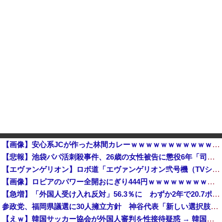
【画像】安心系JCが作った林間カレーｗｗｗｗｗｗｗｗｗｗｗｗｗｗｗｗｗｗｗｗｗｗｗｗ
【悲報】池袋パパ活刺殺事件、26歳の女性被告に懲役6年「司法の女割」批判が紛糾 → ﾈｯﾄ「ジャンポケ斎藤の罪より軽くて草」ｗｗｗｗｗｗｗｗｗｗ...
【エヴァンゲリオン】ロボ道「エヴァンゲリオン弐号機（TVシリーズVer.）」アクションフィギュア【彩色原型公開】他
【画像】ロピアのパワー全開おにぎり444円ｗｗｗｗｗｗｗｗｗｗｗｗ
【急増】「外国人受け入れ反対」56.3％に わずか2年で20.7ポイント増、東大調査「若い世代ほど増
参政党、福岡県議選に30人擁立方針 神谷代表「新しい選択肢を」
【えｗ】韓国サッカー協会が外国人審判を性接待疑惑 → 韓国ネットに動揺広がる「信じられない」「要求した外国人審判もおかしい」「韓国以外の国にも要...