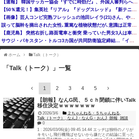
【速報】 韓国サッカー協会『すでに時効だ』、外国人審判らへ性的接待疑惑→ロンドン五輪は銅メダルはく奪の可能性「審判の国籍は日本、UAE、イラン」
ドイツ空港のウクライナ輸送機に自爆ドローン接近、見つけた空港職員が蹴り落とす…高性能プラスチック爆弾搭載！
【50％還元！】集英社『リアル』『ドッグスレッド』『新テニスの王子様』など864冊が対象に！（8/9まで）
【高市ガーｗ】研究者「防弾ガラスの中で平和式典スピーチした総理がこれまでいたんだろうか？」 → ﾈｯﾄ「あなたの応援してた石破前総理もしてました...
【画像】芸人コンビ完熟フレッシュの池田レイラ(21)さん、やらしく実ってしまうｗｗｗｗｗｗｗ
誤って脳幹を摘出された女性､重篤な植物状態だが､意識は正常で何かを思考していると判明
【鹿児島】 突然右折し路面電車と衝突 乗っていた男女3人は車を放置しダッシュで逃走中
サウジ・パキスタン・トルコ3カ国が共同防衛協定締結…「イスラム版NATO」指摘も！
インフルエンサー「20歳でアルファード一括で買えちゃう私って素敵」
ホーム
Talk（トーク）
※アドブロック等の広告非表示プラグインやアドオンを利用している場合、
一部のコンテンツが表示されなくなったり、サイト全体のレイアウトが崩れ
「
Talk（トーク）
」
一覧
たりする場合があります。
1
2
3
4
5
【朗報】なんG民、５ｃｈ閉鎖に伴いTalk
移住決定ｗｗｗｗｗｗｗ
2026/3/6
２ちゃんねる・５ちゃんねる
,
Talk（トーク）
,
なんJ・なんG・おんJ
,
朗報
,
雑談
0
1 : 2026/03/06(金) 09:45:14.44 エッヂは独特のノリが
キモいし飛行機飛ばせないから嫌だとの結論に至った