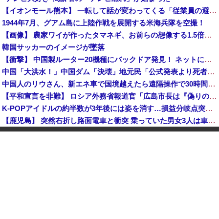
【イオンモール熊本】 一転して話が変わってくる「従業員の避難誘導の証言が複数」イオン側が社内規定に抵触していた疑い
1944年7月、グアム島に上陸作戦を展開する米海兵隊を空撮！
【画像】 農家ワイが作ったタマネギ、お前らの想像する1.5倍はデカいぞ
韓国サッカーのイメージが墜落
【衝撃】 中国製ルーター20機種にバックドア発見！ ネットに繋ぐだけで35秒ごとに中国のサーバーと通信
中国「大洪水！」中国ダム「決壊」地元民「公式発表より死者多い！」中国政府「住民拘束！（安否不明」中国当局「救助隊動画も削除」台風13号「三峡ダム接近中」→
中国人のリウさん、新エネ車で国境越えたら遠隔操作で30時間ロックされる！
【平和宣言を非難】 ロシア外務省報道官「広島市長は『偽りの呪文』繰り返している」
K-POPアイドルの約半数が3年後には姿を消す…損益分岐点突破は4％未満
【鹿児島】 突然右折し路面電車と衝突 乗っていた男女3人は車を放置しダッシュで逃走中
KDDI、楽天への回線貸し出し終了へ 都市部で9月末に
日産e-power、無給油で1980km走行しギネス記録を達成、無駄な発電や送電ロスなくEVよりエコを証明
【動画】 広島記念公園を追い出された左翼さん、流石にキモすぎて炎上
中国「大洪水！」三峡ダム「大雨で増水（台風直撃前」中国ダム「緊急放流！」中国鉄道「列車が走行中に流される」中国避難所「支援物資は有料です」謎の勢力「え」→
中国Zbtlink製ルーター20機種にバックドア見つかる 外部から完全制御のおそれ
「中国人ってこんなに嫌われているの？」日本生活9年目で明かす本心！