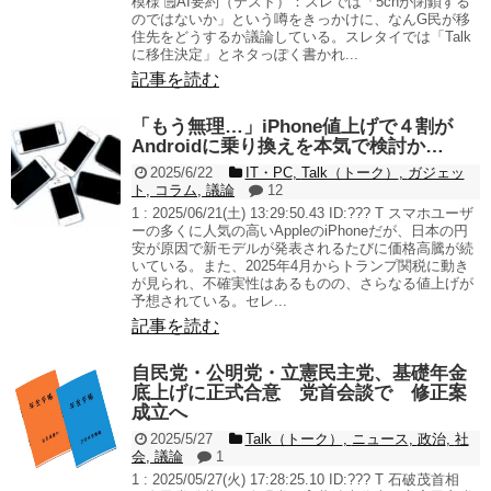
模様 🗒️AI要約（テスト）：スレでは「5chが閉鎖する
のではないか」という噂をきっかけに、なんG民が移
住先をどうするか議論している。スレタイでは「Talk
に移住決定」とネタっぽく書かれ...
記事を読む
「もう無理…」iPhone値上げで４割が
Androidに乗り換えを本気で検討か…
2025/6/22
IT・PC
,
Talk（トーク）
,
ガジェッ
ト
,
コラム
,
議論
12
1 : 2025/06/21(土) 13:29:50.43 ID:??? T スマホユーザ
ーの多くに人気の高いAppleのiPhoneだが、日本の円
安が原因で新モデルが発表されるたびに価格高騰が続
いている。また、2025年4月からトランプ関税に動き
が見られ、不確実性はあるものの、さらなる値上げが
予想されている。セレ...
記事を読む
自民党・公明党・立憲民主党、基礎年金
底上げに正式合意 党首会談で 修正案
成立へ
2025/5/27
Talk（トーク）
,
ニュース
,
政治
,
社
会
,
議論
1
1 : 2025/05/27(火) 17:28:25.10 ID:??? T 石破茂首相