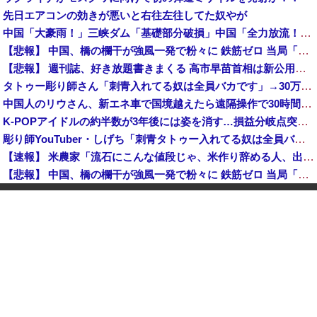
先日エアコンの効きが悪いと右往左往してた奴やが
中国「大豪雨！」三峡ダム「基礎部分破損」中国「全力放流！」台風13号「中国上陸予測」台風15号「中国接近（画像」中国「台風同時上陸！（穀物生産が壊滅危機」→
【悲報】 中国、橋の欄干が強風一発で粉々に 鉄筋ゼロ 当局「接着剤でくっつけただけ」「正常で、品質問題はない」
【悲報】 週刊誌、好き放題書きまくる 高市早苗首相は新公用車の贅を尽くした後部座席でたばこを吸うのが至福の時間「どんどん延びる乗車時間」
タトゥー彫り師さん「刺青入れてる奴は全員バカです」→30万再生ｗｗｗｗｗｗ
中国人のリウさん、新エネ車で国境越えたら遠隔操作で30時間ロックされる！
K-POPアイドルの約半数が3年後には姿を消す…損益分岐点突破は4％未満
彫り師YouTuber・しげち「刺青タトゥー入れてる奴は全員バカです」「すごい民度低い」「5000円好きなんすよ、バカって」
【速報】 米農家「流石にこんな値段じゃ、米作り辞める人、出るんじゃないかなあ？？」
【悲報】 中国、橋の欄干が強風一発で粉々に 鉄筋ゼロ 当局「接着剤でくっつけただけ」「正常で、品質問題はない」
中国「大洪水！」三峡ダム「9門開放！（全力放流」中国都市「三峡沿線の道路水没」中国政府「高速道路封鎖！」中国ダム「緊急放流に合わせて開門（土砂崩れ発生」→
【悲報】 ワイ「半沢直樹みたいな銀行員カッコいい」銀行員の友人「あんな奴居ねえよ」
【朗報】 秋田県、UAEのオイルマネー2兆円が転がり込んでガチで東北最強になるぞｗｗｗｗｗｗｗ
【速報】 蓮舫「蓮舫だから叩いて良いという報道」 ネット「高市だから叩いて良いをやってるのがお前だろ」
【悲報】 中国、橋の欄干が強風一発で粉々に 鉄筋ゼロ 当局「接着剤でくっつけただけ」「正常で、品質問題はない」
中国「大洪水！」三峡ダム「9門開放！（全力放流」中国都市「三峡沿線の道路水没」中国政府「高速道路封鎖！」中国ダム「緊急放流に合わせて開門（土砂崩れ発生」→