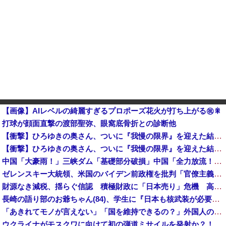
【画像】AIレベルの綺麗すぎるプロポーズ花火が打ち上がる㊗🎇
打球が顔面直撃の渡部聖弥、眼窩底骨折との診断他
【衝撃】ひろゆきの奥さん、ついに『我慢の限界』を迎えた結果・・・・・
【衝撃】ひろゆきの奥さん、ついに『我慢の限界』を迎えた結果・・・・・
中国「大豪雨！」三峡ダム「基礎部分破損」中国「全力放流！」台風13号「中国上陸予測」台風15号「中国接近（画像」中国「台風同時上陸！（穀物生産が壊滅危機」→
ゼレンスキー大統領、米国のバイデン前政権を批判「官僚主義だった」
財源なき減税、揺らぐ信認 積極財政に「日本売り」危機 高市政権「悲願」に固執
長崎の語り部のお爺ちゃん(84)、学生に『日本も核武装が必要』と言われびっくり
「あきれてモノが言えない」「国を維持できるの？」外国人の永住許可要件の厳格化で在日中国人の本音は？
ウクライナがモスクワに向けて初の弾道ミサイルを発射か？！