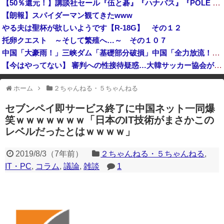
【50％還元！】講談社セール『伍と碁』『ハナバス』『POLE STAR』など約1000冊が対象に！（8/9まで）
シャインマスカット200房、畑から盗んだ疑い 岡山県警が男を逮捕 倉敷市 [8/9]
【朗報】スパイダーマン観てきたwww
【悲報】高市政権の消費税減税に反対している９人の自民党議員が全て判明！！！！ やっぱりコイツラかｗｗｗｗｗ
やる夫は聖杯が欲しいようです【R-18G】 その１２
托卵クエスト ～そして繁殖へ…～ その１０７
中国「大豪雨！」三峡ダム「基礎部分破損」中国「全力放流！」台風13号「中国上陸予測」台風15号「中国接近（画像」中国「台風同時上陸！（穀物生産が壊滅危機」→
【今はやってない】 審判への性接待疑惑…大韓サッカー協会が声明「現在は一切発生していない」
先日エアコンの効きが悪いと右往左往してた奴やが
ホーム
２ちゃんねる・５ちゃんねる
※アドブロック等の広告非表示プラグインやアドオンを利用している場合、
一部のコンテンツが表示されなくなったり、サイト全体のレイアウトが崩れ
セブンペイ即サービス終了に中国ネット一同爆
たりする場合があります。
笑ｗｗｗｗｗｗｗ「日本のIT技術がまさかこの
レベルだったとはｗｗｗｗ」
2019/8/3
（
7年前
）
２ちゃんねる・５ちゃんねる
,
IT・PC
,
コラム
,
議論
,
雑談
1