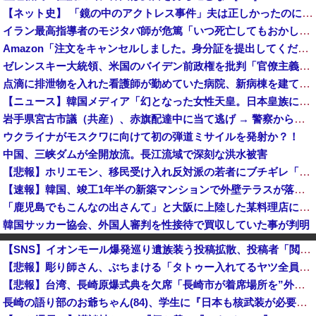
【ネット史】 「鏡の中のアクトレス事件」夫は正しかったのに、なぜ喧嘩は終わらなかったのか
イラン最高指導者のモジタバ師が危篤「いつ死亡してもおかしくない」…イラン大統領「意思疎通はかなり難しい」！
Amazon「注文をキャンセルしました。身分証を提出してください」 X民「は？怪しすぎんだろ。問い合わせするわ」→衝撃の事実が判明する・・・
ゼレンスキー大統領、米国のバイデン前政権を批判「官僚主義だった」
点滴に排泄物を入れた看護師が勤めていた病院、新病棟を建てたばかりなのに近隣住民の総スカンを食らった結果……
【ニュース】韓国メディア「幻となった女性天皇。日本皇族に韓半島の男の血が入る可能性がゼロに・・・」
岩手県宮古市議（共産）、赤旗配達中に当て逃げ → 警察から連絡が来て宮古署を訪れ事情聴取
ウクライナがモスクワに向けて初の弾道ミサイルを発射か？！
中国、三峡ダムが全開放流。長江流域で深刻な洪水被害
【悲報】ホリエモン、移民受け入れ反対派の若者にブチギレ「差別するなんて最低だ！」 → スタジオ誰も反論できず沈黙 ………
【速報】韓国、竣工1年半の新築マンションで外壁テラスが落下という信じられない後進国建築を披露
「鹿児島でもこんなの出さんて」と大阪に上陸した某料理店に批判殺到、鹿児島の養鶏家とタッグを組んだところで……
韓国サッカー協会、外国人審判を性接待で買収していた事が判明
【毎日新聞】『自然災害は止められないが、戦争はめられる』イオンモール熊本で被災の高校生平和誓う
【SNS】イオンモール爆発巡り遺族装う投稿拡散、投稿者「閲覧数稼ぎや承認欲求止まらなくなった」
【悲報】大分県、ガチで逝く・・・・・・
【悲報】彫り師さん、ぶちまける「タトゥー入れてるヤツ全員バカです」「すごい民度低いです」「一言目でバカだなってわかります全員」
中国の三峡ダムが全開放流を実施…長江流域で深刻な洪水被害！
【悲報】台湾、長崎原爆式典を欠席「長崎市が着席場所を”外交団エリア外にあえて配置”した！」 → ﾈｯﾄ「核を持つ中国に屈指した！」「失礼すぎ」「台湾は筋通した！」ｗｗｗｗｗ
【速報】赤旗配達中の共産党市議７８歳のじいさん、左に寄りすぎたか車で民家当て逃げ
長崎の語り部のお爺ちゃん(84)、学生に『日本も核武装が必要』と言われびっくり
【速報】「琵琶湖三市同時花火」当然、開催中止を発表 主催「今後案内するので個別返信できません」返金明言なく今後ご案内で終わる