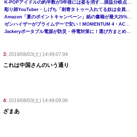
K-POPアイドルの約半数が3年後には姿を消す…損益分岐点突破は4％未満
彫り師YouTuber・しげち「刺青タトゥー入れてる奴は全員バカです」「すごい民度低い」「5000円好きなんすよ、バカって」
Amazon「夏のポイントキャンペーン」紙の書籍が最大25%ポイント還元 対象と条件を整理（2026年7月）
ゼンハイザーがプライムデーで安い！MOMENTUM 4・ACCENTUMなど対象モデルまとめ！
Jackeryポータブル電源が防災・停電対策に！選び方まとめ【プライムデー最終日】
3:
2019/08/03(土) 14:49:07.94
これは中国さんのいう通り
4:
2019/08/03(土) 14:49:09.06
ざまあ