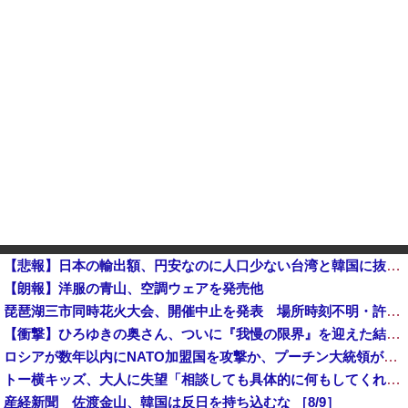
【悲報】日本の輸出額、円安なのに人口少ない台湾と韓国に抜かれてしまうｗｗｗｗｗ
【朗報】洋服の青山、空調ウェアを発売他
琵琶湖三市同時花火大会、開催中止を発表 場所時刻不明・許可なし・交通整理なし・市が関与否定
【衝撃】ひろゆきの奥さん、ついに『我慢の限界』を迎えた結果・・・・・
ロシアが数年以内にNATO加盟国を攻撃か、プーチン大統領が追い詰められ…米情報機関分析！
トー横キッズ、大人に失望「相談しても具体的に何もしてくれなくて傷つく。福祉は自由が奪われる」
産経新聞 佐渡金山、韓国は反日を持ち込むな ［8/9］