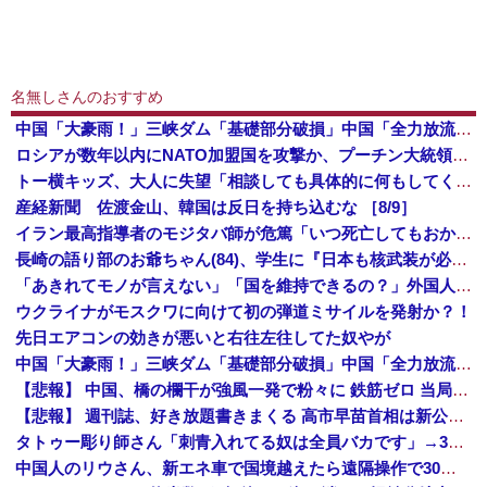
名無しさんのおすすめ
中国「大豪雨！」三峡ダム「基礎部分破損」中国「全力放流！」台風13号「中国上陸予測」台風15号「中国接近（画像」中国「台風同時上陸！（穀物生産が壊滅危機」→
ロシアが数年以内にNATO加盟国を攻撃か、プーチン大統領が追い詰められ…米情報機関分析！
トー横キッズ、大人に失望「相談しても具体的に何もしてくれなくて傷つく。福祉は自由が奪われる」
産経新聞 佐渡金山、韓国は反日を持ち込むな ［8/9］
イラン最高指導者のモジタバ師が危篤「いつ死亡してもおかしくない」…イラン大統領「意思疎通はかなり難しい」！
長崎の語り部のお爺ちゃん(84)、学生に『日本も核武装が必要』と言われびっくり
「あきれてモノが言えない」「国を維持できるの？」外国人の永住許可要件の厳格化で在日中国人の本音は？
ウクライナがモスクワに向けて初の弾道ミサイルを発射か？！
先日エアコンの効きが悪いと右往左往してた奴やが
中国「大豪雨！」三峡ダム「基礎部分破損」中国「全力放流！」台風13号「中国上陸予測」台風15号「中国接近（画像」中国「台風同時上陸！（穀物生産が壊滅危機」→
【悲報】 中国、橋の欄干が強風一発で粉々に 鉄筋ゼロ 当局「接着剤でくっつけただけ」「正常で、品質問題はない」
【悲報】 週刊誌、好き放題書きまくる 高市早苗首相は新公用車の贅を尽くした後部座席でたばこを吸うのが至福の時間「どんどん延びる乗車時間」
タトゥー彫り師さん「刺青入れてる奴は全員バカです」→30万再生ｗｗｗｗｗｗ
中国人のリウさん、新エネ車で国境越えたら遠隔操作で30時間ロックされる！