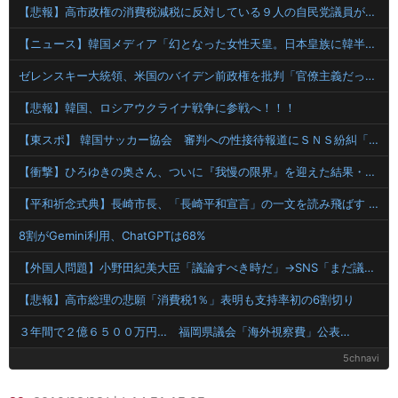
【悲報】高市政権の消費税減税に反対している９人の自民党議員が全て判明！！！！ やっぱりコイツラかｗｗｗｗｗ
【ニュース】韓国メディア「幻となった女性天皇。日本皇族に韓半島の男の血が入る可能性がゼロに・・・」
ゼレンスキー大統領、米国のバイデン前政権を批判「官僚主義だった」
【悲報】韓国、ロシアウクライナ戦争に参戦へ！！！
【東スポ】 韓国サッカー協会 審判への性接待報道にＳＮＳ紛糾「徹底追及」「２００２年はどうなの？」
【衝撃】ひろゆきの奥さん、ついに『我慢の限界』を迎えた結果・・・・・
【平和祈念式典】長崎市長、「長崎平和宣言」の一文を読み飛ばす 「NPTの義務を履行し、核軍縮に向け着実に前進することを求めます」
8割がGemini利用、ChatGPTは68%
【外国人問題】小野田紀美大臣「議論すべき時だ」→SNS「まだ議論もしてなかったんだ...」→小野田大臣「これが進歩状況です」めちゃくちゃ仕事していた！
【悲報】高市総理の悲願「消費税1％」表明も支持率初の6割切り
３年間で２億６５００万円… 福岡県議会「海外視察費」公表…
5chnavi