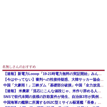
名無しさんのおすすめ
【速報】新電力Looop「19-21時電力無料の実証開始」みんなこれにするじゃん、電力会社の勢力図が変わるか
【今はやってない】審判への性接待疑惑、大韓サッカー協会が声明「現在は一切発生していない」「世界中のサッカー界関係者の皆さんにお詫び」
中国「大豪雨！」三峡ダム「基礎部分破損」中国「全力放流！」台風13号「中国上陸予測」台風15号「中国接近（画像」中国「台風同時上陸！（穀物生産が...
【速報】 米農家「流石にこんな値段じゃ、米作り辞める人、出るんじゃないかなあ？？」
SNSで前代未聞の規模の詐欺案件が発生、自治体3市が異例の声明を発表して事実関係を全否定
中国海軍の艦隊に所属する052C型ミサイル駆逐艦「長春」と052D型「厦門」が編隊航行訓練！