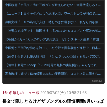
中国政府「台風１３号に三峡ダムが耐えられない！全開放流しろ！」⇒ 下流域の街が壊滅状態ｗｗｗｗｗ
【ニュース】日本をダメにした総理大臣、ワースト１位が同点でこの人ｗｗｗｗｗｗ
岸田文雄「日米の為替介入は一時しのぎに過ぎない。私なら円を強くすることが出来る」
「神聖なる場所です」靖国神社、境内におけるコスプレや軍装の禁止を発表
北朝鮮が3万～5万人のロシア派兵決定 ゼレンスキー大統領「韓国が我々に協力すべき」
中国勢が圧倒的な強さを誇っていた分野で異常事態が進行中、日本勢が3人も準決勝に進む一方で中国勢が……
【画像】全身入れ墨の彫り師、『とんでもない正論』を吐いて30万再生されてしまうｗｗｗｗｗｗｗ
【速報】新電力Looop「19-21時電力無料の実証開始」みんなこれにするじゃん、電力会社の勢力図が変わるか
高市政権に媚びて偏向報道まみれの産経新聞、コスト上昇に耐えられず東北6県撤退を発表
5chnavi
16:
名無しのニュー即
2019/07/02(火) 10:58:21.63
長文で隠しとるけどザブングルの謹慎期間8月いっぱ