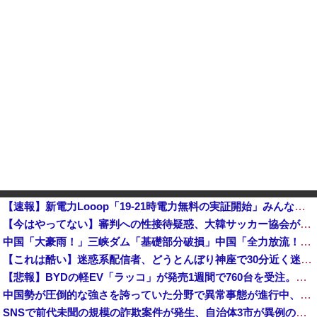
【速報】新電力Looop「19-21時電力無料の実証開始」みんなこれにするじゃん、電力会社の勢力図が変わるか
【今はやってない】審判への性接待疑惑、大韓サッカー協会が声明「現在は一切発生していない」「世界中のサッカー界関係者の皆さんにお詫び」
中国「大豪雨！」三峡ダム「基礎部分破損」中国「全力放流！」台風13号「中国上陸予測」台風15号「中国接近（画像」中国「台風同時上陸！（穀物生産が...
【これは酷い】迷惑系配信者、どうとんぼり神座で30分近く迷惑行為 店長が怯える事態に
【悲報】BYDの軽EV「ラッコ」が発売1週間で760台を受注。ヒョンデは1年間かけて1328台他
中国勢が圧倒的な強さを誇っていた分野で異常事態が進行中、日本勢が3人も準決勝に進む一方で中国勢が……
SNSで前代未聞の規模の詐欺案件が発生、自治体3市が異例の声明を発表して事実関係を全否定