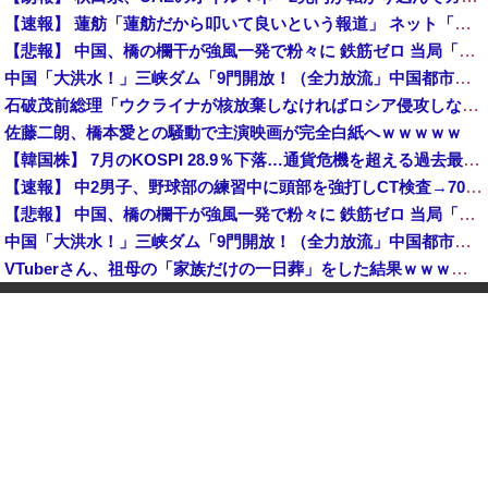
【速報】 蓮舫「蓮舫だから叩いて良いという報道」 ネット「高市だから叩いて良いをやってるのがお前だろ」
【悲報】 中国、橋の欄干が強風一発で粉々に 鉄筋ゼロ 当局「接着剤でくっつけただけ」「正常で、品質問題はない」
中国「大洪水！」三峡ダム「9門開放！（全力放流」中国都市「三峡沿線の道路水没」中国政府「高速道路封鎖！」中国ダム「緊急放流に合わせて開門（土砂崩れ発生」→
石破茂前総理「ウクライナが核放棄しなければロシア侵攻しなかった」！
佐藤二朗、橋本愛との騒動で主演映画が完全白紙へｗｗｗｗｗ
【韓国株】 7月のKOSPI 28.9％下落…通貨危機を超える過去最大の下げ幅
【速報】 中2男子、野球部の練習中に頭部を強打しCT検査→70代医師「問題ないです」→中学生死亡「他人のCT画像みてました」
【悲報】 中国、橋の欄干が強風一発で粉々に 鉄筋ゼロ 当局「接着剤でくっつけただけ」「正常で、品質問題はない」
中国「大洪水！」三峡ダム「9門開放！（全力放流」中国都市「三峡沿線の道路水没」中国政府「高速道路封鎖！」中国ダム「緊急放流に合わせて開門（土砂崩れ発生」→
VTuberさん、祖母の「家族だけの一日葬」をした結果ｗｗｗｗｗｗｗ
【画像】 セブンイレブン、ついに神商品を販売
世界初の超伝導量子熱機関…燃料もピストンもない量子エンジンが回った！
【速報】 日本赤十字社、韓国に超希少血液Jr(a-)を提供「韓国内では適合する血液を確保できなかった」※今回で4回目
中国「大洪水！」三峡ダム「9門開放！（全力放流」中国都市「三峡沿線の道路水没」中国政府「高速道路封鎖！」中国ダム「緊急放流に合わせて開門（土砂崩れ発生」→
「あきれてモノが言えない」「国を維持できるの？」外国人の永住許可要件の厳格化で在日中国人の本音は？
高市総理「物価上昇を上回る賃上げを日本に定着させる」国家公務員月給3.51％増へ 地方公務員も追随する見通し