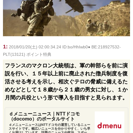
1:
2018/01/20(土) 02:00:34.24 ID:bo/HhIwb0● BE:218927532-
PLT(13121) ポイント特典
フランスのマクロン大統領は、軍の幹部らを前に演
説を行い、１５年以上前に廃止された徴兵制度を復
活させる考えを示し、相次ぐテロの脅威に備えるた
めなどとして１８歳から２１歳の男女に対し、１か
月間の兵役という形で導入を目指すと見られます。
ｄメニューニュース｜NTTドコモ
（docomo）のポータルサイト
ｄメニューニュースはNTTドコモの運営しているニュー
スサイトです。幅広いニュースを分かりやすく、いち早
くお届けしています。話題のニュースや政治、スポー