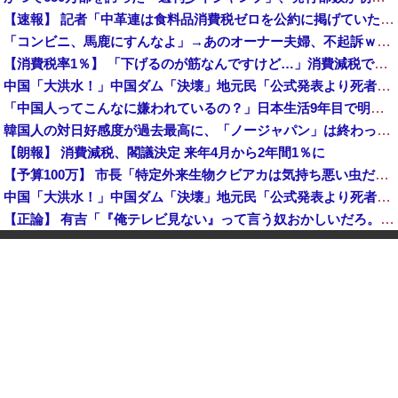
【速報】 記者「中革連は食料品消費税ゼロを公約に掲げていたが？」→階猛氏「そ、それは財源確保という条件付き」
「コンビニ、馬鹿にすんなよ」→あのオーナー夫婦、不起訴ｗｗｗｗｗｗｗｗｗ
【消費税率1％】 「下げるのが筋なんですけど…」消費減税で値下がりする分と同じだけ商品を値上げして店頭価格を変えない店も
中国「大洪水！」中国ダム「決壊」地元民「公式発表より死者多い！」中国政府「住民拘束！（安否不明」中国当局「救助隊動画も削除」台風13号「三峡ダム接近中」→
「中国人ってこんなに嫌われているの？」日本生活9年目で明かす本心！
韓国人の対日好感度が過去最高に、「ノージャパン」は終わった？＝ネット「中国より100倍いい」
【朗報】 消費減税、閣議決定 来年4月から2年間1％に
【予算100万】 市長「特定外来生物クビアカは気持ち悪い虫だしそんな需要ないと思う」1匹300円相当の報奨金→初日に42万取られ焦り
中国「大洪水！」中国ダム「決壊」地元民「公式発表より死者多い！」中国政府「住民拘束！（安否不明」中国当局「救助隊動画も削除」台風13号「三峡ダム接近中」→
【正論】 有吉「『俺テレビ見ない』って言う奴おかしいだろ。団子屋で『団子食べない』って言うか？」
世界初の超伝導量子熱機関…燃料もピストンもない量子エンジンが回った！
【株式投資】 韓国で「真夏の世の夢」崩壊、若者中心に多くの人が「人生オワタ」―中国メディア
【動画】 石破「公約を果たすというが、減税しますは公約ではない。検討を加速するというのが公約だ」
中国人に聞いた「一番悪いと思う国は？」 →1位中国
【朗報】 消費減税、閣議決定 来年4月から2年間1％に