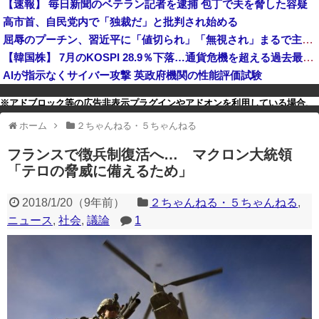
【速報】 毎日新聞のベテラン記者を逮捕 包丁で夫を脅した容疑
【朗報】兵庫県・斎藤知事が執拗に攻撃されている理由判明、県民も知らなかった「多額の費用が発生する状況」を一斉排除
高市首、自民党内で「独裁だ」と批判され始める
北朝鮮の金与正党総務部長、日本のトマホーク発射試験を批判…「軍事的選択肢」警告！
屈辱のプーチン、習近平に「値切られ」「無視され」まるで主従関係…ロシアが中国の属国になりつつある！
【韓国株】 7月のKOSPI 28.9％下落…通貨危機を超える過去最大の下げ幅
AIが指示なくサイバー攻撃 英政府機関の性能評価試験
※アドブロック等の広告非表示プラグインやアドオンを利用している場合、
一部のコンテンツが表示されなくなったり、サイト全体のレイアウトが崩れ
ホーム
２ちゃんねる・５ちゃんねる
たりする場合があります。
フランスで徴兵制復活へ… マクロン大統領
「テロの脅威に備えるため」
2018/1/20
（
9年前
）
２ちゃんねる・５ちゃんねる
,
ニュース
,
社会
,
議論
1