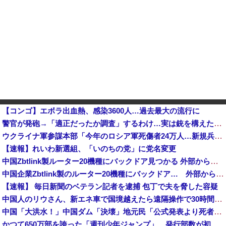
【コンゴ】エボラ出血熱、感染3600人…過去最大の流行に
警官が発砲→「適正だったか調査」するわけ…実は銃を構えただけで警察本部長まで報告！
ウクライナ軍参謀本部「今年のロシア軍死傷者24万人…新規兵力の募集規模を上回る」！他
【速報】れいわ新選組、「いのちの党」に党名変更
中国Zbtlink製ルーター20機種にバックドア見つかる 外部から完全制御のおそれ
中国企業Zbtlink製のルーター20機種にバックドア… 外部から完全制御のおそれ
【速報】 毎日新聞のベテラン記者を逮捕 包丁で夫を脅した容疑
中国人のリウさん、新エネ車で国境越えたら遠隔操作で30時間ロックされる！
中国「大洪水！」中国ダム「決壊」地元民「公式発表より死者多い！」中国政府「住民拘束！（安否不明」中国当局「救助隊動画も削除」台風13号「三峡ダム接近中」→
かつて650万部を誇った「週刊少年ジャンプ」、発行部数が初の100万部割れ