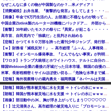
なぜこんなに多くの物が中国製なのか？…米メディア！
【消費減税】お弁当屋、『衝撃的な発言』をしてしまう・・・・・・
【画像】年金で9万円生活の人、お部屋に不穏なものが映ってしまう⇒！！
中国企業Zbtlink製のルーター20機種にバックドア… 外部から完全制御のおそれ
【衝撃】30年続いたモスクの祭りに『異変』が起こる・・・・・
高市首、自民党内で「独裁だ」と批判され始める
【悲報】かつて６５０万部を誇った週刊少年ジャンプ、発行部数100万部割れ → 国内の「100万部超え紙雑誌」が消滅 ｗｗｗｗｗｗｗｗｗｗｗｗｗｗ
【ｗ】財務省「減税反対！」 → 高市総理「ふ～ん、人事権発動ね？」 → 結果 ｗｗｗｗｗｗｗｗｗｗ
【衝撃】イオンモール爆発事故、『とんでもない事実』が判明してしまう・・・・・・
【ワロタ】トランプ大統領とホワイトハウス、ナルトに自分の顔を合成して投稿 日本政府が苦言「公的機関であっても許諾が必要」
韓国Webtoon企業の最後の牙城だった日本市場、韓国の自慢の種だった某アプリが遂に……
米軍、長射程精密ミサイルほぼ使い切る…「危険な水準まで減少」と軍高官が警告！
【悲報】海外視察帰りの蔵内勇夫・福岡県議「ネパールは天国だった！」あまりの能天気発言で大炎上 → ｗｗｗｗｗｗｗｗｗｗｗｗｗｗ
【速報】ジャンポケ斉藤の被害女性「バウムクーヘン売ったりTikTokライブしててムカついたから示談しなかった」
【朗報】韓国が熊本被災地に水を支援 ⇒ トイレの水にｗｗｗｗｗｗｗ
「日本の反戦界隈終わってて草」と海自トマホークへの例の界隈の反応が話題に、今になって存在に気付いてしまった結果……
【朗報】韓国が熊本被災地に水を支援 ⇒ トイレの水にｗｗｗｗｗｗｗ
既婚男性「大学院生のころにオカリナ教えた小学生が現在の妻ですね」→ネット大荒れｗｗｗｗ
【画像】部活動中のJK、胸が浮き上がってしまう♡♡♡♡♡♡
【財務省人事】内閣人事局、エース級の財務官僚を異例転出 官邸幹部「協力的でなかった」※岸田首相（当時）の秘書官などを歴任 、岸田首相の後輩
【！】辻元清美さん、高市総理の被災地入りに「プロモーションのような動画を撮らせて、悲しく情けない！」ｗｗｗｗｗｗｗｗｗｗｗｗｗｗ
【悲報】石破茂さん「高市内閣のやり方は強引だ！」支持率下落の理由を指摘 → ﾈｯﾄ「お前が言うな」「鳥取県だけ減税無しで！」 ｗｗｗｗｗｗｗｗｗ...