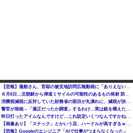
【悲報】蓮舫さん、官邸の被災地訪問広報動画に「ありえない！作成費用は、あなたの税金です！」と猛批判 → ネットからは巨大ブーメランを指摘する声 ...
８月6日…北朝鮮から弾道ミサイルの可能性のあるもの発射 防衛省が発表 [8/6]
消費税減税に反対していた財務省の面目が丸潰れに、減税が決まった途端に市場が動き出したが……
警官が発砲→「適正だったか調査」するわけ…実は銃を構えただけで警察本部長まで報告！
昨日打ったアイムなんですけど…これ設定いくつなんですかね？他
【画像あり】「スナック」とかいう店、ハードルが高すぎるｗｗｗｗｗｗｗ
【悲報】Googleのエンジニア「AIで仕事がつまらなくなった」