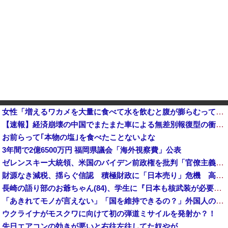
女性「増えるワカメを大量に食べて水を飲むと腹が膨らむって本当？実際にやってみるわ」 → 腹がどんどん膨らんで… うわぁあああああああ
【速報】経済崩壊の中国でまたまた車による無差別報復型の衝突事件が発生、7人死亡9人負傷他
お前らって｢本物の塩｣を食べたことないよな
3年間で2億6500万円 福岡県議会「海外視察費」公表
ゼレンスキー大統領、米国のバイデン前政権を批判「官僚主義だった」
財源なき減税、揺らぐ信認 積極財政に「日本売り」危機 高市政権「悲願」に固執
長崎の語り部のお爺ちゃん(84)、学生に『日本も核武装が必要』と言われびっくり
「あきれてモノが言えない」「国を維持できるの？」外国人の永住許可要件の厳格化で在日中国人の本音は？
ウクライナがモスクワに向けて初の弾道ミサイルを発射か？！
先日エアコンの効きが悪いと右往左往してた奴やが