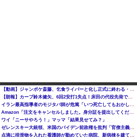
【動画】ジャンポケ斎藤、乞食ライバーと化し正式に終わる・・・
【朗報】カープ鈴木健矢、6回2安打1失点！床田の代役先発で快投し鯉党に絶賛される！他
イラン最高指導者のモジタバ師が危篤「いつ死亡してもおかしくない」…イラン大統領「意思疎通はかなり難しい」！
Amazon「注文をキャンセルしました。身分証を提出してください」 X民「は？怪しすぎんだろ。問い合わせするわ」→衝撃の事実が判明する・・・
ワイ「ニーサやろう！」マッマ「結果見せてみ？」
ゼレンスキー大統領、米国のバイデン前政権を批判「官僚主義だった」
点滴に排泄物を入れた看護師が勤めていた病院、新病棟を建てたばかりなのに近隣住民の総スカンを食らった結果……