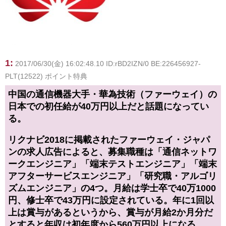
1:
2017/06/30(金) 16:02:48.10 ID:rBD2IZN/0 BE:226456927-
PLT(12522) ポイント特典
中国の通信機器大手・華為技術（ファーウェイ）の
日本での初任給が40万円以上だと話題になってい
る。
リクナビ2018に掲載されたファーウェイ・ジャパ
ンの求人広告によると、募集職種は「通信ネットワ
ークエンジニア」「端末テストエンジニア」「端末
アフターサービスエンジニア」「研究職・アルゴリ
ズムエンジニア」の4つ。月給は学士卒で40万1000
円、修士卒で43万円に設定されている。年に1回以
上は賞与があるというから、賞与が月給2か月分だ
とすると年収は初年度から560万円以上になる。