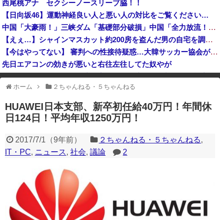
西尾桃アナ セクシーノースリーブ脇！！
【速報】熊本県知事「報道に強い不満・苦情が寄せられている」→TBSの報道特集がまさにそれな件
【日向坂46】運動神経良い人と悪い人の対比をご覧ください…
認知症の高齢者の資産260兆円が狙われている！ 「被害者の8割がだまされた認識なし」
中国「大豪雨！」三峡ダム「基礎部分破損」中国「全力放流！」台風13号「中国上陸予測」台風15号「中国接近（画像」中国「台風同時上陸！（穀物生産が壊滅危機」→
【転売対策】『ポケモンカード』バンダイのカードゲームも転売対策にマイナンバー導入開始、今月から抽選販売に本人認証、公式大会にも「効果バツグン」
【えぇ…】シャインマスカット約200房を盗んだ男の自宅を調べた結果www
【今はやってない】 審判への性接待疑惑…大韓サッカー協会が声明「現在は一切発生していない」
先日エアコンの効きが悪いと右往左往してた奴やが
中国の三峡ダムが全開放流を実施…長江流域で深刻な洪水被害！
ホーム
２ちゃんねる・５ちゃんねる
※アドブロック等の広告非表示プラグインやアドオンを利用している場合、
一部のコンテンツが表示されなくなったり、サイト全体のレイアウトが崩れ
HUAWEI日本支部、新卒初任給40万円！年間休
たりする場合があります。
日124日！平均年収1250万円！
2017/7/1
（
9年前
）
２ちゃんねる・５ちゃんねる
,
IT・PC
,
ニュース
,
社会
,
議論
2