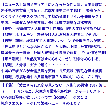
【ニュース】韓国メディア「幻となった女性天皇。日本皇族に韓半島の男の血が入る可能性がゼロに・・・」
岩手県宮古市議（共産）、赤旗配達中に当て逃げ → 警察から連絡が来て宮古署を訪れ事情聴取
ウクライナがモスクワに向けて初の弾道ミサイルを発射か？！
中国、三峡ダムが全開放流。長江流域で深刻な洪水被害
【長野】 安曇野市と大町市で土砂崩落 山中の道路が寸断 宿泊客や登山客など計400人近くが孤立か 土石流で橋が流されたとの情報も
【悲報】ホリエモン、移民受け入れ反対派の若者にブチギレ「差別するなんて最低だ！」 → スタジオ誰も反論できず沈黙 ………
【速報】韓国、竣工1年半の新築マンションで外壁テラスが落下という信じられない後進国建築を披露
「鹿児島でもこんなの出さんて」と大阪に上陸した某料理店に批判殺到、鹿児島の養鶏家とタッグを組んだところで……
韓国サッカー協会、外国人審判を性接待で買収していた事が判明
【毎日新聞】『自然災害は止められないが、戦争はめられる』イオンモール熊本で被災の高校生平和誓う
【悲報】大分県、ガチで逝く・・・・・・
中国の三峡ダムが全開放流を実施…長江流域で深刻な洪水被害！
【速報】赤旗配達中の共産党市議７８歳のじいさん、左に寄りすぎたか車で民家当て逃げ
【速報】「琵琶湖三市同時花火」当然、開催中止を発表 主催「今後案内するので個別返信できません」返金明言なく今後ご案内で終わる
【千葉】「波にさらわれ姿が見えない」八街市の男性（38）波にさらわれ死亡 交際相手と海岸を散歩中 当時は波浪注意報 いすみ市
シャインマスカット200房、畑から盗んだ疑い 岡山県警が男を逮捕 倉敷市 [8/9]
（ ´_ゝ`）サンモニ、永住許可厳格化を批判 ジャーナリスト「永住権は生活の基盤。それを揺るがす」「当事者から、労働力としてだけ求められ住民とはみられないのかという声」アナ「政府によって、ヘイトがより進んでしまう」
【悲報】高市政権の消費税減税に反対している９人の自民党議員が全て判明！！！！ やっぱりコイツラかｗｗｗｗｗ
やる夫は聖杯が欲しいようです【R-18G】 その１２
【謎】岡崎市の公務員、妻を連れてサーフィンに出かけた結果・・・
托卵クエスト ～そして繁殖へ…～ その１０７
ネトウヨってなんで高市に自分のアイデンティティ預けてんの？