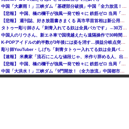
中国「大豪雨！」三峡ダム「基礎部分破損」中国「全力放流！」台風13号「中国上陸予測」台風15号「中国接近（画像」中国「台風同時上陸！（穀物生産が壊滅危機」→
【悲報】 中国、橋の欄干が強風一発で粉々に 鉄筋ゼロ 当局「接着剤でくっつけただけ」「正常で、品質問題はない」
【悲報】 週刊誌、好き放題書きまくる 高市早苗首相は新公用車の贅を尽くした後部座席でたばこを吸うのが至福の時間「どんどん延びる乗車時間」
タトゥー彫り師さん「刺青入れてる奴は全員バカです」→30万再生ｗｗｗｗｗｗ
中国人のリウさん、新エネ車で国境越えたら遠隔操作で30時間ロックされる！
K-POPアイドルの約半数が3年後には姿を消す…損益分岐点突破は4％未満
彫り師YouTuber・しげち「刺青タトゥー入れてる奴は全員バカです」「すごい民度低い」「5000円好きなんすよ、バカって」
【速報】 米農家「流石にこんな値段じゃ、米作り辞める人、出るんじゃないかなあ？？」
【悲報】 中国、橋の欄干が強風一発で粉々に 鉄筋ゼロ 当局「接着剤でくっつけただけ」「正常で、品質問題はない」
中国「大洪水！」三峡ダム「9門開放！（全力放流」中国都市「三峡沿線の道路水没」中国政府「高速道路封鎖！」中国ダム「緊急放流に合わせて開門（土砂崩れ発生」→
【悲報】 ワイ「半沢直樹みたいな銀行員カッコいい」銀行員の友人「あんな奴居ねえよ」
【朗報】 秋田県、UAEのオイルマネー2兆円が転がり込んでガチで東北最強になるぞｗｗｗｗｗｗｗ
【速報】 蓮舫「蓮舫だから叩いて良いという報道」 ネット「高市だから叩いて良いをやってるのがお前だろ」
【悲報】 中国、橋の欄干が強風一発で粉々に 鉄筋ゼロ 当局「接着剤でくっつけただけ」「正常で、品質問題はない」
中国「大洪水！」三峡ダム「9門開放！（全力放流」中国都市「三峡沿線の道路水没」中国政府「高速道路封鎖！」中国ダム「緊急放流に合わせて開門（土砂崩れ発生」→
石破茂前総理「ウクライナが核放棄しなければロシア侵攻しなかった」！