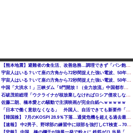
【熊本地震】避難者の食生活、改善急務…調理できず「パン飽き飽き」断水なお３万戸超
宇宙人はいる？いて座の方角から72秒間捉えた強い電波、50年間正体分からぬ「Wow！信号」他
宇宙人はいる？いて座の方角から72秒間捉えた強い電波、50年間正体分からぬ「Wow！信号」
中国「大洪水！」三峡ダム「9門開放！（全力放流」中国都市「三峡沿線の道路水没」中国政府「高速道路封鎖！」中国ダム「緊急放流に合わせて開門（土砂崩れ発生」→
石破茂前総理「ウクライナが核放棄しなければロシア侵攻しなかった」！
佐藤二朗、橋本愛との騒動で主演映画が完全白紙へｗｗｗｗｗ
「日本で働く意欲なくなる」 外国人、自活できても新要件「届かない」…永住許可厳格化で「日本離れ」か
【韓国株】 7月のKOSPI 28.9％下落…通貨危機を超える過去最大の下げ幅
【速報】 中2男子、野球部の練習中に頭部を強打しCT検査→70代医師「問題ないです」→中学生死亡「他人のCT画像みてました」
【悲報】 中国、橋の欄干が強風一発で粉々に 鉄筋ゼロ 当局「接着剤でくっつけただけ」「正常で、品質問題はない」