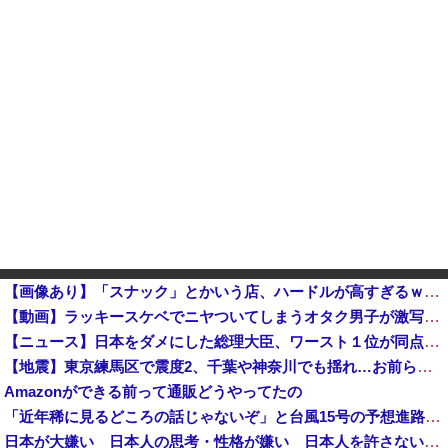
【画像あり】「スナック」とかいう店、ハードルが高すぎるｗｗｗｗｗｗｗ
【動画】ラッキースケベでニヤついてしまうオタク男子が激写されてしまうｗｗｗｗｗｗ他
【ニュース】日本をダメにした総理大臣、ワースト１位が同点でこの人ｗｗｗｗｗｗ
【地震】東京練馬区で震度2、千葉や神奈川でも揺れ…お前ら気付いた？
Amazonができる前って通販どうやってたの
「近年稀に見るどころの話じゃないぞ」と台風15号の予想進路に困惑する人が多数、偏西風が全く通用していないんだけど……
日本が大嫌い 日本人の思考・性格が嫌い 日本人を許さない 日本なんか消滅してほしい [8/8]