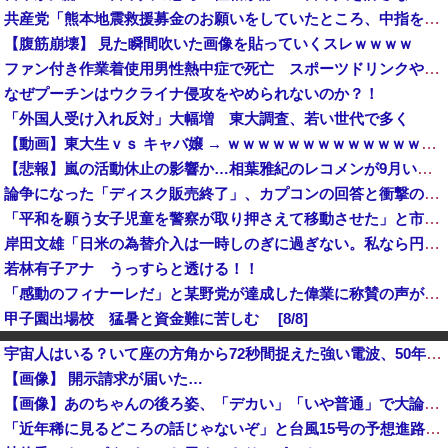
共産党「熊本地震救援募金のお願いをしていたところ、中指を立てられました。中指がメガネに当たり、危うく怪我をするところでした」
【腹筋崩壊】 見た瞬間吹いた画像を貼っていくスレｗｗｗｗ
ファン付き作業着使用男性熱中症で死亡 スポーツドリンクやゼリー飲料持参も [8/8]
なぜプーチンはウクライナ侵攻をやめられないのか？！
「外国人受け入れ反対」大幅増 東大調査、若い世代で多く
【動画】東大生ｖｓ キャバ嬢 → ｗｗｗｗｗｗｗｗｗｗｗｗｗｗｗｗｗｗ
【悲報】嵐の活動休止の影響か…相葉雅紀のレコメンが9月いっぱいで終了へ
論争になった「ディスク販売終了」、カプコンの回答と衝撃の詳細がコチラ・・・「え？ウチはデジタルが9割なんで特に影響ないっすよｗ」
「平和を願う女子児童を警察が取り押さえて移動させた」と市民団体が告発、「児童……どこ？」とガチで困惑する人が続出
岸田文雄「日米の為替介入は一時しのぎに過ぎない。私なら円を強くすることが出来る」
若林有子アナ うっすらと透ける！！
「感動のフィナーレだ」と某野党が達成した偉業に称賛の声が殺到、なんかヒーロー番組の最終回を見ているような気分に……
甲子園出場校 猛暑と資金難に苦しむ [8/8]
飛行開発実験団のF-2戦闘機に大型の謎ミサイル…ステルス性と射程1000kmを誇る「最新鋭の空母キラー」か？！
宇宙人はいる？いて座の方角から72秒間捉えた強い電波、50年間正体分からぬ「Wow！信号」
「神聖なる場所です」靖国神社、境内におけるコスプレや軍装の禁止を発表
【画像】 開示請求が届いた…
自宅で左手に違和感を覚えた開業医、その日のうちに両足が動かなくなり入院すると……
【画像】あのちゃんの後ろ姿、「デカい」「いや普通」で大論争ｗｗｗｗ
【今はやってない】審判への性接待疑惑…大韓サッカー協会が声明「現在は一切発生していない」
「近年稀に見るどころの話じゃないぞ」と台風15号の予想進路に困惑する人が多数、偏西風が全く通用していないんだけど……
移民を大量に受け入れた先進国は大きな経済的恩恵を享受→データでもはっきり日本一人負け示される [8/8]