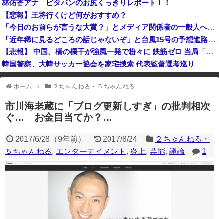
林佑香アナ ピタパンのお尻くっきりレポート！！
「ソウルライクの恋愛ゲーム作りました！フリーゲームです」→女の子と会話して「弱攻撃」「強攻撃」「パリィ」「ローリング」を選ぶガチでダークソウルな...
【悲報】王将行くけど何がおすすめ？
【悲報】 週刊少年ジャンプさん、最大発行部数653万部から急降下でついに100万部を割ってしまうwwwwww
「今日のお前らが言うな大賞？」とメディア関係者の一般人への苦言にツッコミ殺到、被災地の避難所でカメラまわすのは……
高市総理「物価上昇を上回る賃上げを日本に定着させる」国家公務員月給3.51％増へ 地方公務員も追随する見通し
「近年稀に見るどころの話じゃないぞ」と台風15号の予想進路に困惑する人が多数、偏西風が全く通用していないんだけど……
【悲報】 中国、橋の欄干が強風一発で粉々に 鉄筋ゼロ 当局「接着剤でくっつけただけ」「正常で、品質問題はない」
韓国警察、大韓サッカー協会を家宅捜索 代表監督選考巡り
「中国人ってこんなに嫌われているの？」日本生活9年目で明かす本心！
ホーム
２ちゃんねる・５ちゃんねる
※アドブロック等の広告非表示プラグインやアドオンを利用している場合、
一部のコンテンツが表示されなくなったり、サイト全体のレイアウトが崩れ
市川海老蔵に「ブログ更新しすぎ」の批判相次
たりする場合があります。
ぐ… お金目当てか？…
2017/6/28
（
9年前
）
2017/8/24
２ちゃんねる・
５ちゃんねる
,
エンターテイメント
,
炎上
,
芸能
,
議論
1