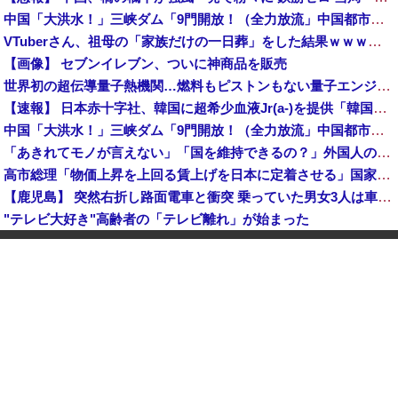
中国「大洪水！」三峡ダム「9門開放！（全力放流」中国都市「三峡沿線の道路水没」中国政府「高速道路封鎖！」中国ダム「緊急放流に合わせて開門（土砂崩れ発生」→
VTuberさん、祖母の「家族だけの一日葬」をした結果ｗｗｗｗｗｗｗ
【画像】 セブンイレブン、ついに神商品を販売
世界初の超伝導量子熱機関…燃料もピストンもない量子エンジンが回った！
【速報】 日本赤十字社、韓国に超希少血液Jr(a-)を提供「韓国内では適合する血液を確保できなかった」※今回で4回目
中国「大洪水！」三峡ダム「9門開放！（全力放流」中国都市「三峡沿線の道路水没」中国政府「高速道路封鎖！」中国ダム「緊急放流に合わせて開門（土砂崩れ発生」→
「あきれてモノが言えない」「国を維持できるの？」外国人の永住許可要件の厳格化で在日中国人の本音は？
高市総理「物価上昇を上回る賃上げを日本に定着させる」国家公務員月給3.51％増へ 地方公務員も追随する見通し
【鹿児島】 突然右折し路面電車と衝突 乗っていた男女3人は車を放置しダッシュで逃走中
"テレビ大好き"高齢者の「テレビ離れ」が始まった
【イオンモール熊本】 一転して話が変わってくる「従業員の避難誘導の証言が複数」イオン側が社内規定に抵触していた疑い
1944年7月、グアム島に上陸作戦を展開する米海兵隊を空撮！
【画像】 農家ワイが作ったタマネギ、お前らの想像する1.5倍はデカいぞ
韓国サッカーのイメージが墜落
【衝撃】 中国製ルーター20機種にバックドア発見！ ネットに繋ぐだけで35秒ごとに中国のサーバーと通信