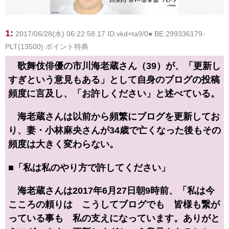
1:
2017/06/28(水) 06:22:58.17 ID:vkd+ta9/0● BE:299336179-
PLT(13500) ポイント特典
歌舞伎俳優の市川海老蔵さん（39）が、「更新し
すぎという意見もある」として自身のブログの投稿
頻度に言及し、「お許しください」と述べている。
海老蔵さんは以前から頻繁にブログを更新してお
り、妻・小林麻央さんが34歳で亡くなった後もその
頻度は大きく変わらない。
■「私は私のやり方で許してください」
海老蔵さんは2017年6月27日朝9時前、「私は今
こころの頼りは こうしてブログでも 皆様も繋が
っている事も 私の支えになっています。ありがと