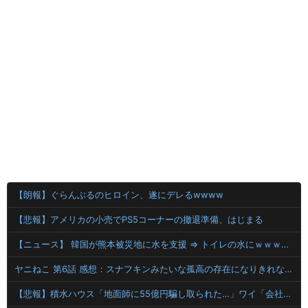
【朗報】ぐらんぶるのヒロイン、遂にデレるwwww
【悲報】アメリカの小売でPS5コーナーの撤退準備、はじまる
【ニュース】 韓国が熊本被災地に水を支援 ⇒ トイレの水にｗｗｗｗｗｗｗ
ヤニねこ 第6話 感想：スナフキンみたいな孤高の存在になりきれないペンペンねこ！
【悲報】積水ハウス「地面師に55億円騙し取られた…」ワイ「会社終わったやろなぁ」→結果ｗｗｗｗ