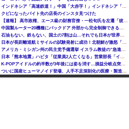
インドネシア「高速鉄道！」中国「大赤字！」インドネシア「運営会社の株式購入！（負債対策」中国「はい（巨額負債」インドネシア「700km延伸計画！（実質中止」→
クビになったバイト先の店長のインスタ見つけた
【速報】 高市政権、エース級の財務官僚・一松旬氏を左遷「彼は協力的でなかった」財務省の言いなりではないことが判明
中国製ルーター20機種にバックドア 外部から完全制御できる機能が仕込まれていた
石油もない、鉄もない、国土の7割は山…それでも日本が世界屈指の経済大国になれた「勤勉さ」以外の勝因！
日本が長距離巡航ミサイルの試験発射に成功！北朝鮮が激怒「日本が戦争国家になろうとしている」「絶対に傍観しない、必ず後悔させる」
アメリカ・ミシガン州の民主党予備選挙 イスラム教徒の“急進左派”候補が勝利確実に⋯トランプ氏は批判
日本「熊本地震」ハビタ「従業員2人亡くなる」営業部長「イオンのスタッフに制止されなかった」日本「部長が連絡後の店員行動を証言（謎」イオン「再入館可能の事実ない」→
K-POPアイドルの約半数が3年後には姿を消す…損益分岐点突破は4％未満
ついに国産ヒューマノイド登場、人手不足深刻化の医療・製造現場などでの活用想定！
【衝撃】 中国製ルーター20機種にバックドア発見！ ネットに繋ぐだけで35秒ごとに中国のサーバーと通信
ダイソーの220円のUSBケーブルが3ヶ月でダメになったんやが
中国「大洪水！」三峡ダム「大雨で増水（台風直撃前」中国ダム「緊急放流！」中国鉄道「列車が走行中に流される」中国避難所「支援物資は有料です」謎の勢力「え」→
韓国人の対日好感度が過去最高に、「ノージャパン」は終わった？＝ネット「中国より100倍いい」
中国Zbtlink製ルーター20機種にバックドア見つかる 外部から完全制御のおそれ
【速報】 毎日新聞のベテラン記者を逮捕 包丁で夫を脅した容疑