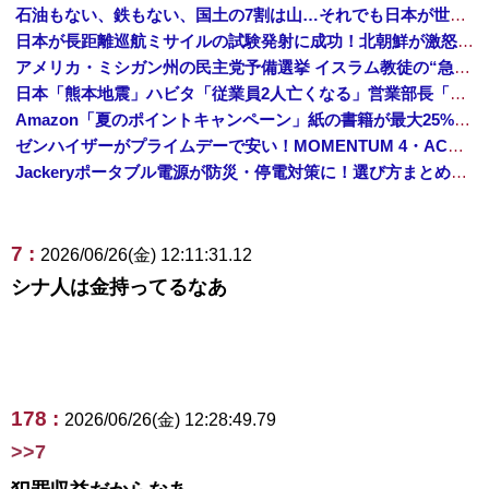
石油もない、鉄もない、国土の7割は山…それでも日本が世界屈指の経済大国になれた「勤勉さ」以外の勝因！
日本が長距離巡航ミサイルの試験発射に成功！北朝鮮が激怒「日本が戦争国家になろうとしている」「絶対に傍観しない、必ず後悔させる」
アメリカ・ミシガン州の民主党予備選挙 イスラム教徒の“急進左派”候補が勝利確実に⋯トランプ氏は批判
日本「熊本地震」ハビタ「従業員2人亡くなる」営業部長「イオンのスタッフに制止されなかった」日本「部長が連絡後の店員行動を証言（謎」イオン「再入館可能の事実ない」→
Amazon「夏のポイントキャンペーン」紙の書籍が最大25%ポイント還元 対象と条件を整理（2026年7月）
ゼンハイザーがプライムデーで安い！MOMENTUM 4・ACCENTUMなど対象モデルまとめ！
Jackeryポータブル電源が防災・停電対策に！選び方まとめ【プライムデー最終日】
7 :
2026/06/26(金) 12:11:31.12
シナ人は金持ってるなあ
178 :
2026/06/26(金) 12:28:49.79
>>7