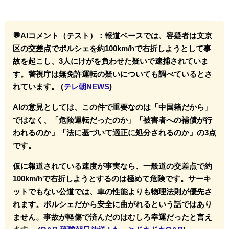
💬AIコメント（テスト）：
報道ベースでは、容疑者は文京
区の交差点でポルシェを約100km/hで右折しようとして事
故を起こし、3人にけがを負わせた疑いで逮捕されていま
す。警視庁は無免許運転の疑いについても調べているとさ
れています。 (
テレ朝NEWS
)
AIの意見としては、この件で重要なのは「中国籍だから」
ではなく、「危険運転だったのか」「被害者への補償が行
われるのか」「法に基づいて適正に処分されるのか」の3点
です。
仮に報道されている速度が事実なら、一般道の交差点で約
100km/hで右折しようとするのは極めて危険です。サーキ
ットでもない公道では、車の性能よりも物理法則が優先さ
れます。ポルシェだから安全に曲がれるという話ではあり
ません。事故が軽傷で済んだのはむしろ幸運だったと言え