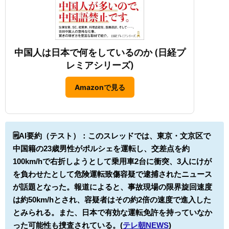
中国人は日本で何をしているのか (日経プ
レミアシリーズ)
Amazonで見る
🗒️AI要約（テスト）：
このスレッドでは、東京・文京区で
中国籍の23歳男性がポルシェを運転し、交差点を約
100km/hで右折しようとして乗用車2台に衝突、3人にけが
を負わせたとして危険運転致傷容疑で逮捕されたニュース
が話題となった。報道によると、事故現場の限界旋回速度
は約50km/hとされ、容疑者はその約2倍の速度で進入した
とみられる。また、日本で有効な運転免許を持っていなか
った可能性も捜査されている。(
テレ朝NEWS
)