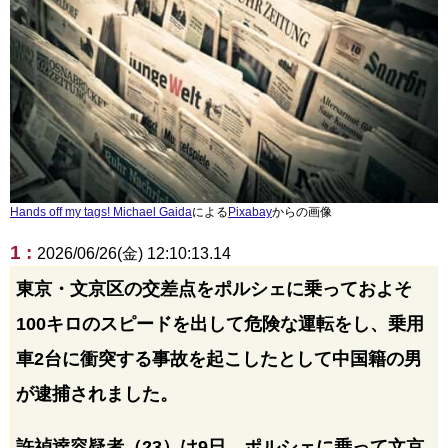
Hands off my tags! Michael Gaida
による
Pixabay
からの画像
1 :
2026/06/26(金) 12:10:13.14
東京・文京区の交差点をポルシェに乗っておよそ
100キロのスピードを出して危険な運転をし、乗用
車2台に衝突する事故を起こしたとして中国籍の男
が逮捕されました。
許禎逹容疑者（23）は9日、ポルシェに乗って文京