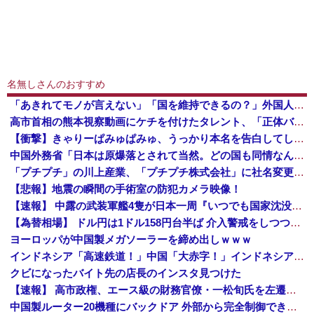
名無しさんのおすすめ
「あきれてモノが言えない」「国を維持できるの？」外国人の永住許可要件の厳格化で在日中国人の本音は？
高市首相の熊本視察動画にケチを付けたタレント、「正体バレバレよな」と黒電話の呼び方であっさりと……
【衝撃】きゃりーぱみゅぱみゅ、うっかり本名を告白してしまう！！！！！
中国外務省「日本は原爆落とされて当然。どの国も同情なんかしない」
「プチプチ」の川上産業、「プチプチ株式会社」に社名変更 創業58年で [8/7]
【悲報】地震の瞬間の手術室の防犯カメラ映像！
【速報】 中露の武装軍艦4隻が日本一周『いつでも国家沈没させられるぞ』
【為替相場】 ドル円は1ドル158円台半ば 介入警戒をしつつ円売りが続行
ヨーロッパが中国製メガソーラーを締め出しｗｗｗ
インドネシア「高速鉄道！」中国「大赤字！」インドネシア「運営会社の株式購入！（負債対策」中国「はい（巨額負債」インドネシア「700km延伸計画！（実質中止」→
クビになったバイト先の店長のインスタ見つけた
【速報】 高市政権、エース級の財務官僚・一松旬氏を左遷「彼は協力的でなかった」財務省の言いなりではないことが判明
中国製ルーター20機種にバックドア 外部から完全制御できる機能が仕込まれていた