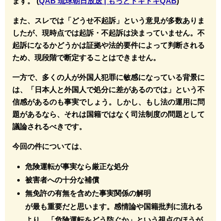
ます。 (
QAB 琉球朝日放送 | もっとドキドキQAB
)
また、スレでは「どうせ不起訴」という意見が多数ありま
したが、現時点では起訴・不起訴は決まっていません。不
起訴になるかどうかは証拠や法的要件によって判断される
ため、現段階で断定することはできません。
一方で、多くの人が外国人犯罪に敏感になっている背景に
は、「日本人と外国人で処分に差があるのでは」という不
信感があるのも事実でしょう。しかし、もし法の運用に問
題があるなら、それは国籍ではなく司法制度の問題として
議論されるべきです。
今回の件については、
危険運転が事実なら厳正な処分
被害者への十分な補償
無免許の有無を含めた事実関係の解明
が最も重要だと思います。感情論や国籍批判に流れる
より、「危険運転をどう防ぐか」という視点のほうが