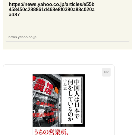
https://news.yahoo.co.jp/articles/e55b
458450c288861d468e8f0390a88c020a
ad87
news.yahoo.co.jp
PR