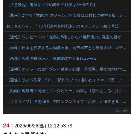
【注意喚起】電源タップの寿命の目安は3〜5年です
【悲報】Z世代「求刑7年のジャンポケ斎藤は口封じに被害者殺した方が量刑軽かっただろ」←1万いいね
おじさんワイ、『HUNTER×HUNTER』のキメラアント編で号泣
【速報】ワンピースの「世界に5種しかない飛行能力」発言の謎が解けるww..
【画像】日本を代表する大物漫画家、高市早苗と小泉進次郎にガチギレ 痛烈な風刺漫画を投稿
【画像】今週の咲-Saki-、役満炸裂で大荒れwwww.
【原神】オデットの先行プレイ動画が公開！星電導、星拡散両方で使える⁉
【画像】ラノベ作家（52）「新作ラブコメ書いたぞ！ｗ」X民「いい歳こいてラブコメ（笑）恥ずかしくないの？」←やめたれｗと話題に
【動画】容疑者の同級生インタビュー、内容より別のところに注目集まるｗｗｗｗ
【ソロライブ】甲斐田晴：初ワンマンライブ「足跡」が凄すぎる！千客万来の熱狂
5chnavi
24 :
2026/06/26(金) 12:12:53.79