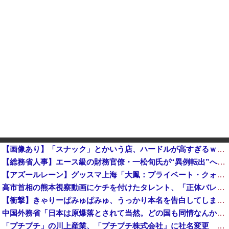
【画像あり】「スナック」とかいう店、ハードルが高すぎるｗｗｗｗｗｗｗ
【総務省人事】エース級の財務官僚・一松旬氏が“異例転出”へ 官邸幹部「協力的でなかったから」
【アズールレーン】グッスマ上海「大鳳：プライベート・クォーターズVer.」フィギュア【原型公開】他
高市首相の熊本視察動画にケチを付けたタレント、「正体バレバレよな」と黒電話の呼び方であっさりと……
【衝撃】きゃりーぱみゅぱみゅ、うっかり本名を告白してしまう！！！！！
中国外務省「日本は原爆落とされて当然。どの国も同情なんかしない」
「プチプチ」の川上産業、「プチプチ株式会社」に社名変更 創業58年で [8/7]