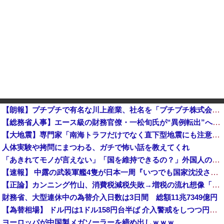
【朗報】プチプチで有名な川上産業、社名を「プチプチ株式会社」に変更ｗｗｗｗｗ他
【総務省人事】エース級の財務官僚・一松旬氏が“異例転出”へ 官邸幹部「協力的でなかったから」
【大地震】専門家「南海トラフだけでなく直下型地震にも注意を」…中部各地に危険度「Sランク」断層帯
人体実験や拷問にまつわる、ガチで怖い話を教えてくれ
「あきれてモノが言えない」「国を維持できるの？」外国人の永住許可要件の厳格化で在日中国人の本音は？
【速報】 中露の武装軍艦4隻が日本一周『いつでも国家沈没させられるぞ』
【正論】カンニング竹山、消費税減税失敗→増税の流れ想像「次誰が総理やりたいと思います？」
財務省、大型連休中の為替介入日数は3日間 総額11兆7349億円
【為替相場】 ドル円は1ドル158円台半ば 介入警戒をしつつ円売りが続行
ヨーロッパが中国製メガソーラーを締め出しｗｗｗ