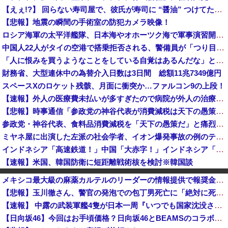
【えぇ!?】 回らない寿司屋で、彼氏が寿司に “醤油” つけてた→私「は？30にもなって、醤油つけるとか恥ずかしい！ドン引き！低レベル!! 回転寿司しか行ったことない人はこれだから…」
【悲報】地震の瞬間の手術室の防犯カメラ映像！
ロシア海軍の太平洋艦隊、日本海やオホーツク海で軍事演習開始…ウクライナ支援続ける日本を威嚇か！
中国人22人がタイの空港で搭乗拒否される、警備員が「つり目」ジェスチャー―香港メディア [8/6]
「人に恨みを買うようなことをしている自覚はあるんだな」と高市首相を嘲笑った左派、平和記念式典での演説にケチを付けるも……
財務省、大型連休中の為替介入日数は3日間 総額11兆7349億円
スペースXのロケット残骸、月面に衝突か…ファルコン9の上段！
【速報】外人の医療費未払いが多すぎたので病院が外人の治療を断るようになってしまう
【悲報】時事通信「参政党の神谷代表が消費減税は天下の愚策と批判してるぞ！」 → 安藤幹事長「タイトルに偽りあり！『参政党は消費税廃止派、減税派』...
参政党・神谷代表、食料品消費減税を「天下の愚策だ」と痛烈批判！
ミヤネ屋に出演した左派の社会学者、イオン爆発事故の例のテナントに理解を示して……
インドネシア「高速鉄道！」中国「大赤字！」インドネシア「運営会社の株式購入！（負債対策」中国「はい（巨額負債」インドネシア「700km延伸計画！...
【速報】米国、韓国防衛に短距離戦術核を検討※韓国談
新党設立についてひろゆきさん「公約守らなかったら給料を差し押さえて市民に配ります」「平均的な収入の人が結婚できるようにしなければならない」
メキシコ最大級の麻薬カルテルのリーダーの情報提供で報奨金約39億円！
実証実験都市「ウーブン・シティ」が一般の居住希望者の募集開始 すでにトヨタ関係者が居住
【悲報】玉川徹さん、警官の発泡での包丁男死亡に「絶対に死刑にならない罪なのに警察が死刑にした！」 → 元警官のマジレスがコチラ → ………
米穀商社の木徳神糧4-6月期経常利益、前年同期比97.7％減の0.7億円に減益
【速報】 中露の武装軍艦4隻が日本一周『いつでも国家沈没させられるぞ』
規制強化で他国から譲歩を引き出す中国の外交戦略、他国がサプライチェーン変更で対抗した結果……
【日向坂46】今回はお手頃価格？日向坂46とBEAMSのコラボが決定！！
【悲報】保守党・百田代表、甲子園でインドネシア人が始球式登場に怒り「甲子園を政治利用するな！」