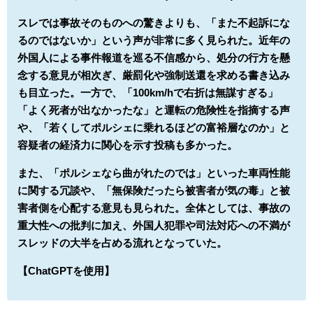
スレでは事故そのものへの驚きよりも、「また不起訴にな
るのではないか」という声が非常に多く見られた。近年の
外国人による事件報道を巡る不信感から、処分の行方を懸
念する意見が相次ぎ、厳罰化や強制送還を求める書き込み
も目立った。一方で、「100km/hで右折は無謀すぎる」
「よく死者が出なかったな」と運転の危険性を指摘する声
や、「若くしてポルシェに乗れるほどの富裕層なのか」と
容疑者の経済力に関心を示す投稿も多かった。
また、「ポルシェなら曲がれたのでは」といった車両性能
に関する冗談や、「無保険だったら被害者が気の毒」と被
害者側を心配する意見も見られた。全体としては、事故の
重大性への批判に加え、外国人犯罪や司法対応への不満が
スレッドの大半を占める流れとなっていた。
【ChatGPTを使用】