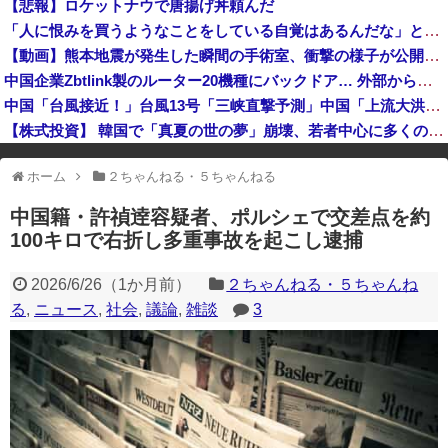
【悲報】ロケットナウで唐揚げ丼頼んだ
財務省、大型連休中の為替介入日数は3日間 総額11兆7349億円
「人に恨みを買うようなことをしている自覚はあるんだな」と高市首相を嘲笑った左派、平和記念式典での演説にケチを付けるも……
エース級の財務官僚が異例転出へ 官邸幹部「協力的でなかったから」 [8/6]
【動画】熊本地震が発生した瞬間の手術室、衝撃の様子が公開されて16万いいね プロすぎると称賛の声が集まる
SpaceX、米国防関連技術保護を重視し供給連鎖から中国系を完全排除へ 供給業者に「中国籍人員をSpaceX向けの生産に関わらせないこと」「中国...
中国企業Zbtlink製のルーター20機種にバックドア… 外部から完全制御のおそれ
中国「台風接近！」台風13号「三峡直撃予測」中国「上流大洪水！（三峡上流」中国都市「8/5の映像（動画」三峡ダム「緊急放流（決壊危機」中国「下流大水害（震え声」→
【株式投資】 韓国で「真夏の世の夢」崩壊、若者中心に多くの人が「人生オワタ」―中国メディア
※アドブロック等の広告非表示プラグインやアドオンを利用している場合、
ホーム
２ちゃんねる・５ちゃんねる
一部のコンテンツが表示されなくなったり、サイト全体のレイアウトが崩れ
たりする場合があります。
中国籍・許禎逹容疑者、ポルシェで交差点を約
100キロで右折し多重事故を起こし逮捕
2026/6/26
（
1か月前
）
２ちゃんねる・５ちゃんね
る
,
ニュース
,
社会
,
議論
,
雑談
3