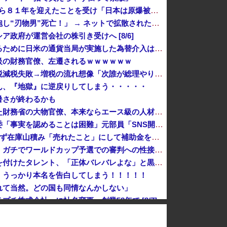
（ ´_ゝ`）中国、広島原爆投下から８１年を迎えたことを受け「日本は原爆被害者の立場で同情を買おうとするのを止めろ」
【大阪】マスコミ「警察官が発砲し“刃物男”死亡！」 → ネットで拡散された現場の無修正動画で衝撃の真相が発覚 → ………
政府が運営会社の株引き受けへ [8/6]
岸田文雄元首相「円安を阻止するために日米の通貨当局が実施した為替介入は一時しのぎに過ぎない」
級の財務官僚、左遷されるｗｗｗｗｗｗ
【正論】カンニング竹山、消費税減税失敗→増税の流れ想像「次誰が総理やりたいと思います？」
ん、『地獄』に逆戻りしてしまう・・・・・
暑さが終わるかも
高市内閣の政策を妨害しまくった財務省の大物官僚、本来ならエース級の人材が就くはずのないポストに送られ……
【広陵高野球部暴力問題】第三委「事実を認めることは困難」元部員「SNS開示請求開始」犯人として晒してた人達に損害賠償請求訴訟を起こす方針
中国、止められないEV製造 売れず在庫山積み「売れたこと」にして補助金を騙し取る事案を思いつきが横行
【緊急速報】韓国サッカー協会、ガチでワールドカップ予選での審判への性接待がバレ大炎上大騒ぎに
高市首相の熊本視察動画にケチを付けたタレント、「正体バレバレよな」と黒電話の呼び方であっさりと……
、うっかり本名を告白してしまう！！！！！
れて当然。どの国も同情なんかしない」
チ株式会社」に社名変更 創業58年で [8/7]
防犯カメラ映像！
ロシア海軍の太平洋艦隊、日本海やオホーツク海で軍事演習開始…ウクライナ支援続ける日本を威嚇か！