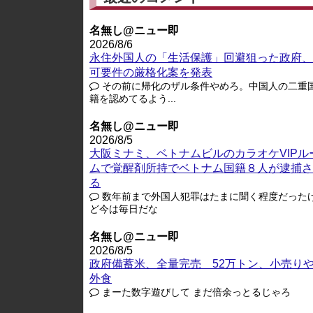
名無し@ニュー即
2026/8/6
永住外国人の「生活保護」回避狙った政府、
可要件の厳格化案を発表
その前に帰化のザル条件やめろ。中国人の二重
籍を認めてるよう...
名無し@ニュー即
2026/8/5
大阪ミナミ、ベトナムビルのカラオケVIPル
ムで覚醒剤所持でベトナム国籍８人が逮捕さ
る
数年前まで外国人犯罪はたまに聞く程度だった
ど今は毎日だな
名無し@ニュー即
2026/8/5
政府備蓄米、全量完売 52万トン、小売り
外食
まーた数字遊びして まだ倍余っとるじゃろ