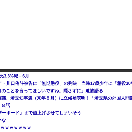
メになったんやが
中国「大洪水！」三峡ダム「大雨で増水（台風直撃前」中国ダム「緊急放流！」中国鉄道「列車が走行中に流される」中国避難所「支援物資は有料です」謎の勢力「え」→
韓国人の対日好感度が過去最高に、「ノージャパン」は終わった？＝ネット「中国より100倍いい」
財務省、大型連休中の為替介入日数
3.3%減－6月
年・川口侑斗被告に「無期懲役」の判決 当時17歳少年に「懲役30
当のことを言ってほしいですね。隠さずに」遺族語る
１８話
マザーボード」まで値上げさせてしまいそう
いな
ｗｗｗｗｗｗｗｗ