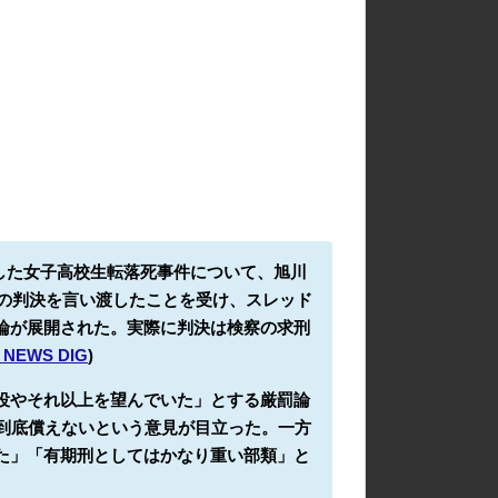
した女子高校生転落死事件について、旭川
年の判決を言い渡したことを受け、スレッド
論が展開された。実際に判決は検察の求刑
 NEWS DIG
)
役やそれ以上を望んでいた」とする厳罰論
は到底償えないという意見が目立った。一方
た」「有期刑としてはかなり重い部類」と