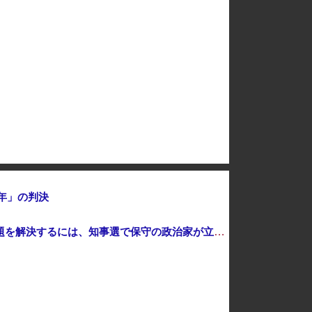
中国人22人がタイの空港で搭乗拒否される、警備員が「つり目」ジェスチャー―香港メディア [8/6]
「人に恨みを買うようなことをしている自覚はあるんだな」と高市首相を嘲笑った左派、平和記念式典での演説にケチを付けるも……
は3日間 総額11兆7349億円
年」の判決
歴代最多得票記録でトップ当選の河合ゆうすけ市議、埼玉知事選（来年８月）に立候補表明！「埼玉県の外国人問題を解決するには、知事選で保守の政治家が立ち上がるしかない」保守一本化を訴え