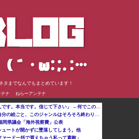
談ネタまでなんでもまとめています！
ンテナ
ねらーアンテナ
ジャンポケ斉藤「同意があったんです。本当です。信じて下さい」 ←何でこの主張が通らないの？
【これは重い】江口寿史さん「自分の絵ごと、このジャンルはそろそろ終わりかな」
 福岡県議会「海外視察費」公表
シュートが開かずに墜落してしまう。他
ファード一括で買えちゃう私って素敵」