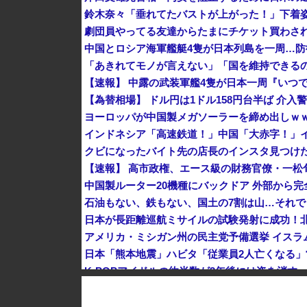
鈴木奈々「垂れてたバストが上がった！」下着
中国とロシア海軍艦艇4隻が日本列島を一周…
【速報】 中露の武装軍艦4隻が日本一周『いつ
【為替相場】 ドル円は1ドル158円台半ば 介
ヨーロッパが中国製メガソーラーを締め出しｗ
クビになったバイト先の店長のインスタ見つけ
K-POPアイドルの約半数が3年後には姿を消す