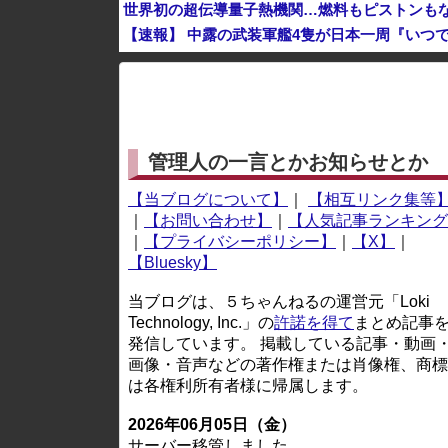
世界初の超伝導量子熱機関…燃料もピストンも
【速報】 中露の武装軍艦4隻が日本一周『いつ
中国企業Zbtlink製のルーター20機種にバック
※アドブロック等の広告非表示プラグインやアドオンを
管理人の一言とかお知らせとか
【当ブログについて】
｜
【相互リンク集等
｜
【お問い合わせ】
｜
【人気記事ランキング
｜
【プライバシーポリシー】
｜
【X】
｜
【Bluesky】
当ブログは、５ちゃんねるの運営元「Loki
Technology, Inc.」の
許諾を得て
まとめ記事
発信しています。 掲載している記事・動画
画像・音声などの著作権または肖像権、商標
は各権利所有者様に帰属します。
2026年06月05日（金）
サーバー移管しました。