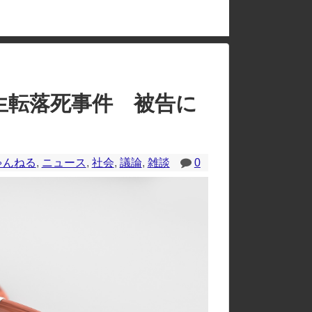
のレイアウトが崩れたりする場合があります。
生転落死事件 被告に
ゃんねる
,
ニュース
,
社会
,
議論
,
雑談
0