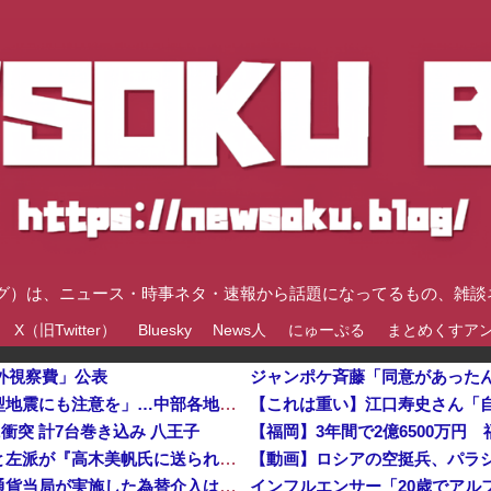
速ブログ）は、ニュース・時事ネタ・速報から話題になってるもの、雑
X（旧Twitter）
Bluesky
News人
にゅーぷる
まとめくすア
海外視察費」公表
【大地震】専門家「南海トラフだけでなく直下型地震にも注意を」…中部各地に危険度「Sランク」断層帯
衝突 計7台巻き込み 八王子
【福岡】3年間で2億6500万円
「高市早苗はどんだけ自己顕示欲が強いんだ」と左派が『高木美帆氏に送られた包丁セット』に激怒、「こんな首相は見たことがない」と言い張るも……他
【動画】ロシアの空挺兵、パラ
岸田文雄元首相「円安を阻止するために日米の通貨当局が実施した為替介入は一時しのぎに過ぎない」
インフルエンサー「20歳でアル