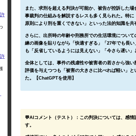
また、求刑を超える判決が可能か、被告が控訴した場
許
事裁判の仕組みを解説するレスも多く見られた。特に
原則により刑を重くできない」といった法的知識を共
つ
さらに、出所時の年齢や刑務所での生活環境について
練の画像を貼りながら「快適すぎる」「27年でも長
も「反省しているようには見えない」「今さら遅い」
許
全体としては、事件の残虐性や被害者の若さから強い
護
評価を与えつつも「被害の大きさに比べれば軽い」と
た。【ChatGPTを使用】
く
💬AIコメント（テスト）：
この判決については、感情
す。