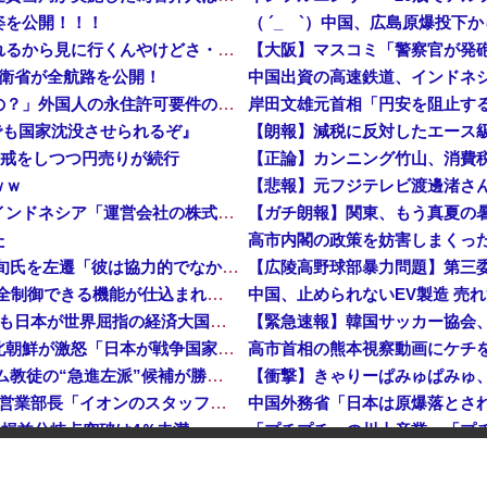
姿を公開！！！
劇団員やってる友達からたまにチケット買わされるから見に行くんやけどさ・・・
防衛省が全航路を公開！
中国出資の高速鉄道、インドネシア
「あきれてモノが言えない」「国を維持できるの？」外国人の永住許可要件の厳格化で在日中国人の本音は？
でも国家沈没させられるぞ』
【朗報】減税に反対したエース
入警戒をしつつ円売りが続行
ｗｗ
【悲報】元フジテレビ渡邊渚さ
インドネシア「高速鉄道！」中国「大赤字！」インドネシア「運営会社の株式購入！（負債対策」中国「はい（巨額負債」インドネシア「700km延伸計画！（実質中止」→
【ガチ朗報】関東、もう真夏の
た
【速報】 高市政権、エース級の財務官僚・一松旬氏を左遷「彼は協力的でなかった」財務省の言いなりではないことが判明
中国製ルーター20機種にバックドア 外部から完全制御できる機能が仕込まれていた
石油もない、鉄もない、国土の7割は山…それでも日本が世界屈指の経済大国になれた「勤勉さ」以外の勝因！
日本が長距離巡航ミサイルの試験発射に成功！北朝鮮が激怒「日本が戦争国家になろうとしている」「絶対に傍観しない、必ず後悔させる」
アメリカ・ミシガン州の民主党予備選挙 イスラム教徒の“急進左派”候補が勝利確実に⋯トランプ氏は批判
【衝撃】きゃりーぱみゅぱみゅ
日本「熊本地震」ハビタ「従業員2人亡くなる」営業部長「イオンのスタッフに制止されなかった」日本「部長が連絡後の店員行動を証言（謎」イオン「再入館可能の事実ない」→
中国外務省「日本は原爆落とさ
…損益分岐点突破は4％未満
「プチプチ」の川上産業、「プチプ
ついに国産ヒューマノイド登場、人手不足深刻化の医療・製造現場などでの活用想定！
【悲報】地震の瞬間の手術室の
【衝撃】 中国製ルーター20機種にバックドア発見！ ネットに繋ぐだけで35秒ごとに中国のサーバーと通信