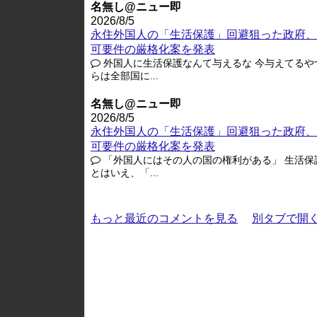
名無し@ニュー即
2026/8/5
永住外国人の「生活保護」回避狙った政府、
可要件の厳格化案を発表
外国人に生活保護なんて与えるな 今与えてるや
らは全部国に...
名無し@ニュー即
2026/8/5
永住外国人の「生活保護」回避狙った政府、
可要件の厳格化案を発表
「外国人にはその人の国の権利がある」 生活保
とはいえ、「...
もっと最近のコメントを見る
別タブで開