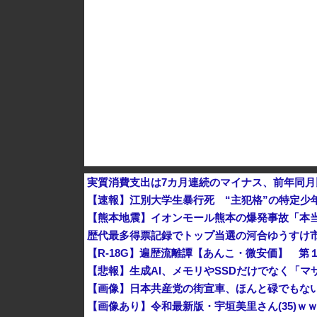
ダイソーの220円のUSBケーブルが3ヶ月でダ
実質消費支出は7カ月連続のマイナス、前年同月比
【速報】江別大学生暴行死 “主犯格”の特定少
【熊本地震】イオンモール熊本の爆発事故「本
【R-18G】遍歴流離譚【あんこ・微安価】 第
【悲報】生成AI、メモリやSSDだけでなく「
【画像】日本共産党の街宣車、ほんと碌でもな
【画像あり】令和最新版・宇垣美里さん(35)ｗ