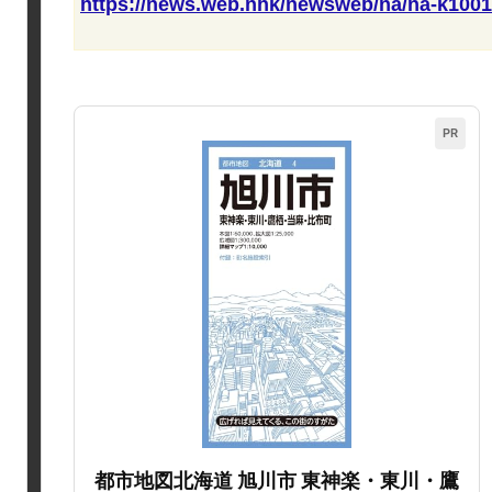
https://news.web.nhk/newsweb/na/na-k100
PR
都市地図北海道 旭川市 東神楽・東川・鷹