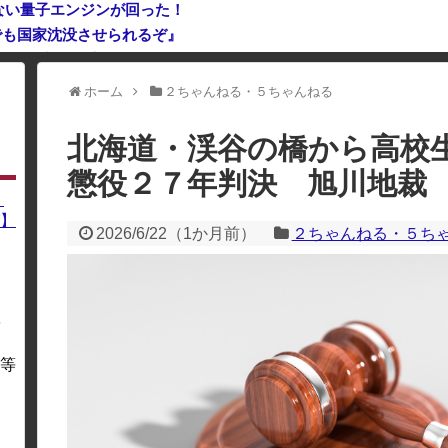
ない量子エンジンが回った！
でも国家沈没させられるぞ』
ドア… 外部から完全制御のおそれ
ホーム
２ちゃんねる・５ちゃんねる
利用している場合、一部のコンテンツが表示されなくなったり、サイト全体
北海道・渓谷の橋から高校
懲役２７年判決 旭川地裁
】
】
2026/6/22
（
1か月前
）
２ちゃんねる・５ち
を
・
等