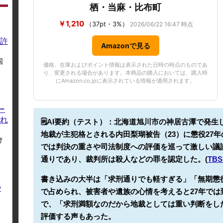
栖・当麻・比布町
￥1,210
（37pt・3%）
2026/06/22 16:47 時点
許
Amazonで見る
国
価格、在庫およびポイント情報は表示された日時の時点のものであ
り、変更される場合があります。本商品の購入においては、購入時
にAmazon.co.jpに表示されている情報が適用されます。
ー
れ
🗒️AI要約（テスト）：
北海道旭川市の神居古潭で発生
地裁が主犯格とされる内田梨瑚被告（23）に懲役27
け
では判決の重さや司法制度への評価を巡って激しい議
通りであり、裁判所は殺人などの罪を認定した。(
TBS
書き込みの大半は「求刑通りでも軽すぎる」「無期懲
や
で占められ、被害者や遺族の心情を考えると27年で
で、「求刑満額なのだから地裁としては重い判断をし
評価する声もあった。