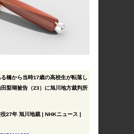
る橋から当時17歳の高校生が転落し
田梨瑚被告（23）に旭川地方裁判所
7年 旭川地裁 | NHKニュース |