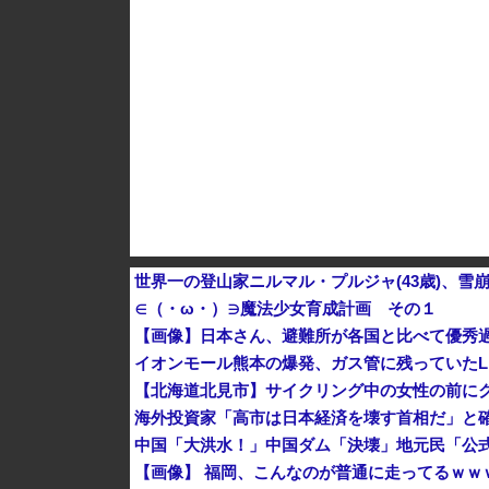
ダイソーの220円のUSBケーブルが3ヶ月でダ
世界一の登山家ニルマル・プルジャ(43歳)、雪
∈（・ω・）∋魔法少女育成計画 その１
【画像】日本さん、避難所が各国と比べて優秀
イオンモール熊本の爆発、ガス管に残っていたL
【北海道北見市】サイクリング中の女性の前に
海外投資家「高市は日本経済を壊す首相だ」と確
【画像】 福岡、こんなのが普通に走ってるｗ