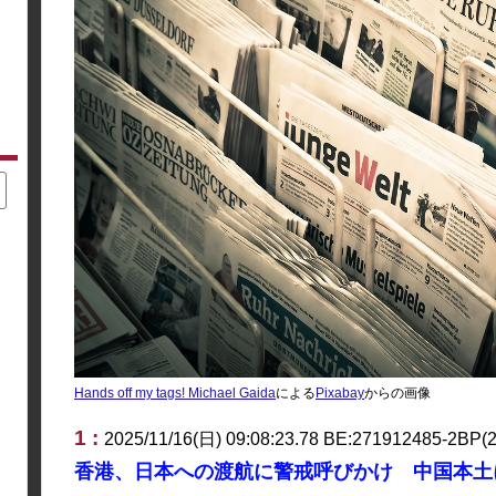
Hands off my tags! Michael Gaida
による
Pixabay
からの画像
1 :
2025/11/16(日) 09:08:23.78 BE:271912485-2BP(
香港、日本への渡航に警戒呼びかけ 中国本土