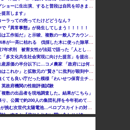
反高市な自民党議員がモーニングショーに生出演、すると普段は自民を叩きまくりの某出演者が……
を提言します」
コーラっての売ってたけどどうなん？
中で『異常事態』が発生してしまう！！！！！
某野党議員が「自分を批判する垢は工作垢だ」と示唆、複数の一般人アカウントを晒し上げにしてしまい……
東京都町田市名物「イチョウ」54本が一斉に枯れる 伐採した木に使った除草剤が根をつたったか 市は植え直しへ [8/5]
元ジャンポケ斉藤慎二被告に懲役7年求刑 被害女性が法廷で語った「人としての尊厳を踏みにじられた」
【は？】全国知事会、政府などに「多文化共生社会実現に向けた提言」を提出 「国は在留外国人を労働者と見ているが、日本人と同じ生活者」
コメ余りに農家が悲鳴、売値は生産原価の半分以下に…コメ農家 「政府には何の期待もできない。高市総理は何を考えているのかな。分からん。もう愛想尽か...
「すぐバレるデマを投稿した理由はこれか」と拡散元の”賢さ”に批判が殺到中、自称ジャーナリストのやり口というのが……
【悲報】こども家庭庁、まじで無くても良い庁だった模様「わいせつ保育士チェック義務、約6000施設で活用されず」
 英政府機関の性能評価試験
「複数の出品者を現地調査した。結果がこちら」
【千葉・市川】30年続くモスク祭り、公園で約200人の集団礼拝を今年初めて認めず
ガンプラ塗料の「GSIクレオス」が挑む次世代太陽電池…ペロブスカイトの対抗馬か！
死去した有名作家の遺作が予約開始、すると『信じられない問い合わせがあった』と書店員が明らかにして……
・・・・・
【新宿強盗未遂】18歳の在日中国人、クマよけスプレー強盗指示の疑いで逮捕 → なお、他の複数の窃盗事件などにも関与していると見られる ………