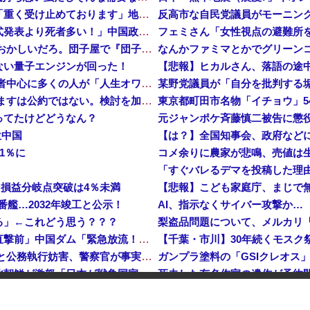
【倉庫型陳列】熊本地震でコストコの商品落下「重く受け止めております」地震大国で「高積み陳列」が心配...IKEAにも聞いた
中国「大洪水！」中国ダム「決壊」地元民「公式発表より死者多い！」中国政府「住民拘束！（安否不明」中国当局「救助隊動画も削除」台風13号「三峡ダム接近中」→
フェミさん「女性視点の避難所
【正論】 有吉「『俺テレビ見ない』って言う奴おかしいだろ。団子屋で『団子食べない』って言うか？」
なんかファミマとかでグリーン
ない量子エンジンが回った！
【悲報】ヒカルさん、落語の途
【株式投資】 韓国で「真夏の世の夢」崩壊、若者中心に多くの人が「人生オワタ」―中国メディア
【動画】 石破「公約を果たすというが、減税しますは公約ではない。検討を加速するというのが公約だ」
ってたけどどうなん？
位中国
1％に
…損益分岐点突破は4％未満
番艦…2032年竣工と公示！
AI、指示なくサイバー攻撃か…
る」←これどう思う？？？
梨盗品問題について、メルカリ
中国「大洪水！」三峡ダム「大雨で増水（台風直撃前」中国ダム「緊急放流！」中国鉄道「列車が走行中に流される」中国避難所「支援物資は有料です」謎の勢力「え」→
【速報】 玉川徹「死んでいなければ銃刀法違反と公務執行妨害、警察官が事実上の死刑にした」
日本が長距離巡航ミサイルの試験発射に成功！北朝鮮が激怒「日本が戦争国家になろうとしている」「絶対に傍観しない、必ず後悔させる」
操作で30時間ロックされる！
【悲報】中小企業、ガチで逝く
危機を超える過去最大の下げ幅