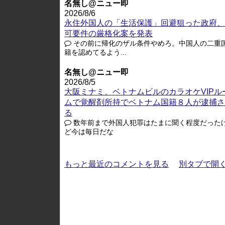
名無し@ニュー即
2026/8/6
永住外国人の「生活保護」回避狙った政府、
可要件の厳格化案を発表
その前に帰化のザル条件やめろ。中国人の二重
籍を認めてるよう...
名無し@ニュー即
2026/8/5
大阪ミナミ、ベトナムビルのカラオケVIPル
ムで覚醒剤所持でベトナム国籍８人が逮捕さ
る
数年前まで外国人犯罪はたまに聞く程度だった
ど今は毎日だな
もっと最近のコメントを見る
別タブで開