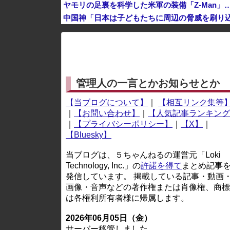
ヤモリの足裏を科学した米軍の装備「Z-Man
中国神「日本は子どもたちに周辺の脅威を刷り
※アドブロック等の広告非表示プラグインやアドオンを
管理人の一言とかお知らせとか
【当ブログについて】
｜
【相互リンク集等
｜
【お問い合わせ】
｜
【人気記事ランキング
｜
【プライバシーポリシー】
｜
【X】
｜
【Bluesky】
当ブログは、５ちゃんねるの運営元「Loki
Technology, Inc.」の
許諾を得て
まとめ記事
発信しています。 掲載している記事・動画
画像・音声などの著作権または肖像権、商標
は各権利所有者様に帰属します。
2026年06月05日（金）
サーバー移管しました。