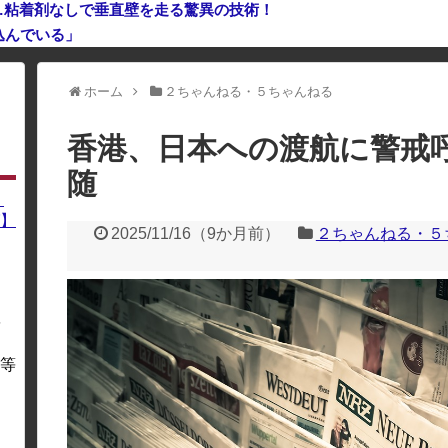
」…粘着剤なしで垂直壁を走る驚異の技術！
込んでいる」
利用している場合、一部のコンテンツが表示されなくなったり、サイト全体
ホーム
２ちゃんねる・５ちゃんねる
香港、日本への渡航に警戒
随
】
】
2025/11/16
（
9か月前
）
２ちゃんねる・５
を
・
等