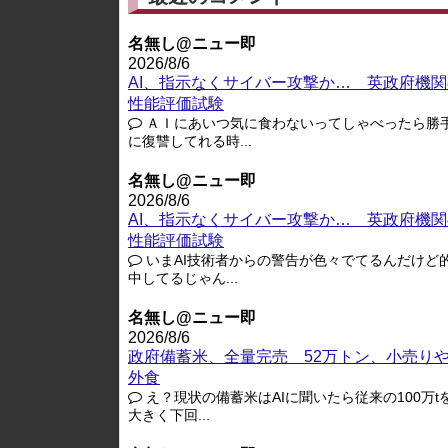
名無し@ニュー即
2026/8/6
AI、指示なくサイバー攻撃か… 英政府機関
性能評価試験
ＡＩにあいつ気に食わないってしゃべったら勝
に復讐してれる時...
名無し@ニュー即
2026/8/6
AI、指示なくサイバー攻撃か… 英政府機関
性能評価試験
いまAI技術者からの警告が色々でてるんだけど
中してるじゃん...
名無し@ニュー即
2026/8/6
政府備蓄米、全量完売 52万トン、小売り
外食
え？現状の備蓄米はAIに聞いたら従来の100万t
大きく下回...