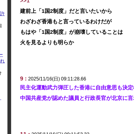
>>1
建前上「1国2制度」だと言いたいから
許
わざわざ香港もと言っているわけだが
国
もはや「1国2制度」が崩壊していることは
火を見るよりも明らか
ー
れ
け
9 :
2025/11/16(日) 09:11:28.66
民主化運動武力弾圧した香港に自由意思も決定
く
中国共産党が認めた議員と行政長官が北京に言