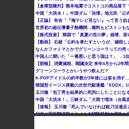
世界初の超伝導量子熱機関…燃料もピストンも
なんかファミマとかでグリーンコーラっての売
中国人に聞いた「一番悪いと思う国は？」 →1
【朗報】 消費減税、閣議決定 来年4月から2年間
グリーンコーラとかいうやつ飲んだ？
K-POPアイドルの約半数が3年後には姿を消す
韓国型イージス搭載の次世代駆逐艦「KDDX」1
玉川徹「包丁男を結果的に死刑にしたことにな
中国人のリウさん、新エネ車で国境越えたら遠隔
【韓国株】 7月のKOSPI 28.9％下落…通貨