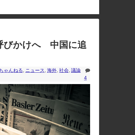
のレイアウトが崩れたりする場合があります。
呼びかけへ 中国に追
ちゃんねる
,
ニュース
,
海外
,
社会
,
議論
4