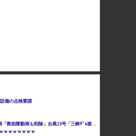
自民党 全会一致…消費税減税方針を総務会であっさり了承 反対派は姿見せず [8/5]
【またかよ】大阪のカラオケ店VIPルームで覚醒剤を所持したとしてベトナム国籍の男8人を逮捕
コーラっての売ってたけどどうなん？
給設備の点検要請
中国「大洪水！」中国ダム「決壊」地元民「公式発表より死者多い！」中国政府「住民拘束！（安否不明」中国当局「救助隊動画も削除」台風13号「三峡ﾀﾞﾑ接近中」→
ｗｗｗｗｗｗｗｗ