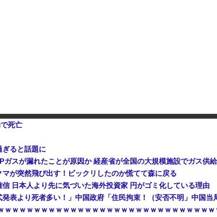
中国「大洪水！」三峡ダム「決壊危機」中国「土砂崩れと洪水被害の対策強化！」中国政府「三峡ダム周辺を重点強化」中国ダム「決壊」中国「現場封鎖！（空撮削除」→
【は？】 第三者委を「時間がかかる」と拒んでいた蔵内議長、一転して周囲が固まった途端に道を発見「ベストな形が見えてきた！」
メになったんやが
なんかファミマとかでグリーン
崩で死亡
過ぎると話題に
Pガスが漏れたことが原因か 経産省が全国の大規模施設でガス供
クマが突然飛び出す！ビックリしたのか慌てて森に戻る
信 日本人より先に気づいた海外投資家 円がゴミ化している理由
ｗｗｗｗｗｗｗｗｗｗｗｗｗｗｗｗｗｗｗｗｗｗｗｗｗｗｗｗｗｗｗ