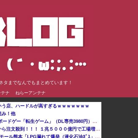
談ネタまでなんでもまとめています！
ンテナ
ねらーアンテナ
いう店、ハードルが高すぎるｗｗｗｗｗｗｗ
読み！他
【朗報】堀井雄二のSwitch独占ボードゲー「転生ゲーム」（DL専売3980円）が今日発売なうえ微妙
【速報】日本製メモリに世界中から注文殺到！！！ １兆５０００億円で工場増築へ
日本「熊本地震（震度7」イオンモール熊本「LPG漏れて爆発（液化石油ｶﾞｽ」日本「爆発で火災が吹き飛ぶ（爆轟発生説」ハビタ「遺族説明の虚偽を認め...