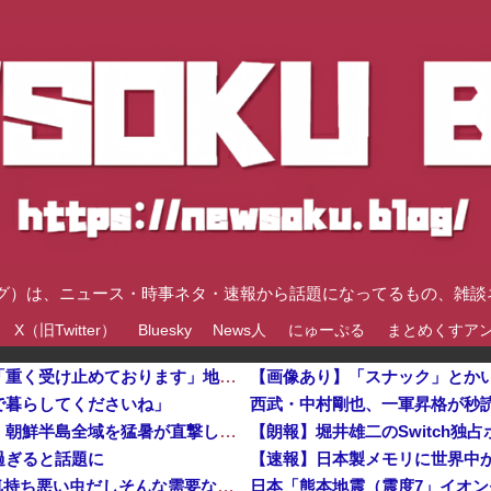
速ブログ）は、ニュース・時事ネタ・速報から話題になってるもの、雑
X（旧Twitter）
Bluesky
News人
にゅーぷる
まとめくすア
【倉庫型陳列】熊本地震でコストコの商品落下「重く受け止めております」地震大国で「高積み陳列」が心配...IKEAにも聞いた
【画像あり】「スナック」とか
で暮らしてくださいね」
西武・中村剛也、一軍昇格が秒
格安電気代のためにインフラ投資を怠った韓国、朝鮮半島全域を猛暑が直撃してしまった結果……他
過ぎると話題に
【予算100万】 市長「特定外来生物クビアカは気持ち悪い虫だしそんな需要ないと思う」1匹300円相当の報奨金→初日に42万取られ焦り