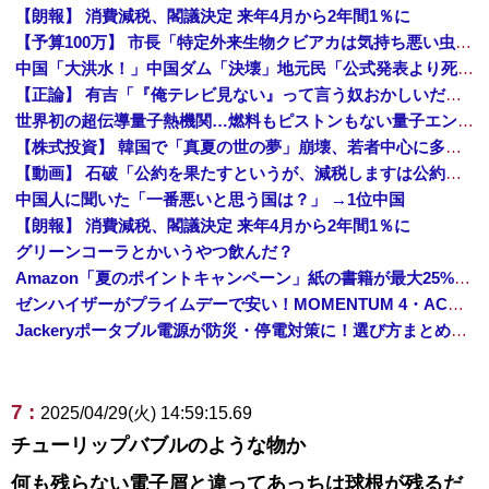
【朗報】 消費減税、閣議決定 来年4月から2年間1％に
【予算100万】 市長「特定外来生物クビアカは気持ち悪い虫だしそんな需要ないと思う」1匹300円相当の報奨金→初日に42万取られ焦り
中国「大洪水！」中国ダム「決壊」地元民「公式発表より死者多い！」中国政府「住民拘束！（安否不明」中国当局「救助隊動画も削除」台風13号「三峡ダム接近中」→
【正論】 有吉「『俺テレビ見ない』って言う奴おかしいだろ。団子屋で『団子食べない』って言うか？」
世界初の超伝導量子熱機関…燃料もピストンもない量子エンジンが回った！
【株式投資】 韓国で「真夏の世の夢」崩壊、若者中心に多くの人が「人生オワタ」―中国メディア
【動画】 石破「公約を果たすというが、減税しますは公約ではない。検討を加速するというのが公約だ」
中国人に聞いた「一番悪いと思う国は？」 →1位中国
【朗報】 消費減税、閣議決定 来年4月から2年間1％に
グリーンコーラとかいうやつ飲んだ？
Amazon「夏のポイントキャンペーン」紙の書籍が最大25%ポイント還元 対象と条件を整理（2026年7月）
ゼンハイザーがプライムデーで安い！MOMENTUM 4・ACCENTUMなど対象モデルまとめ！
Jackeryポータブル電源が防災・停電対策に！選び方まとめ【プライムデー最終日】
7 :
2025/04/29(火) 14:59:15.69
チューリップバブルのような物か
何も残らない電子屑と違ってあっちは球根が残るだ