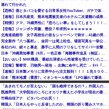
連れて行かれた
【恐怖】酒とタバコを愛する日常系女性YouTuber、ガチで体が終わる・・・
【速報】日本共産党、熊本地震被災者のホテル二次避難の成果はウチだとアレオレ詐欺をはじめる
【戦慄】クマ、78歳男性に『恐ろしい事』をしてしまう！！！！！！！
【悲報】ジャンポケ斉藤、懲役７年求刑ｗｗｗｗｗｗｗ
北海道函館市 女子高校生の首をシャーペンで刺す…41歳の男を現行犯逮捕 面識なし [8/5]
完全新作『八つ墓村』、金田一は尾上松也、場面写真を一挙公開！
各社のAI、続々と暴走 勝手に人間のフリをしてサイバー攻撃を仕掛ける事件が相次ぐ
日本「沖縄県知事選（9月」一色正春「海難事件追及（検証」八重山日報「抗議団体が危険航行（生徒乗せ制限区域侵入」第三者委員会「抗議団体の構成組織は...
【おいおい】NHK職員、番組出演者から性被害を受けていたことが発覚「PTSDと診断されるも、復職時に異動希望かなわず」
【悲報】警察官、刃物男へ発泡 → 左胸に命中し死亡 → ﾈｯﾄ「手足を狙え」「過剰防衛だ」と批判の声…
【速報】日本製メモリに世界中から注文殺到！！！ １兆５０００億円で工場増築へ
日本「熊本地震（震度7」イオンモール熊本「LPG漏れて爆発（液化石油ｶﾞｽ」日本「爆発で火災が吹き飛ぶ（爆轟発生説」ハビタ「遺族説明の虚偽を認め...
反高市な自民党議員がモーニングショーに生出演、すると普段は自民を叩きまくりの某出演者が……
「あきれてモノが言えない」「国を維持できるの？」外国人の永住許可要件の厳格化で在日中国人の本音は？
フェミさん「女性視点の避難所を提言します」
既婚男性「大学院生のころにオカリナ教えた小学生が現在の妻ですね」→ネット大荒れｗｗｗｗ
なんかファミマとかでグリーンコーラっての売ってたけどどうなん？
竹﨑由佳アナ ピタパンのお尻！！
【悲報】ヒカルさん、落語の途中で『異常事態』が発生してしまう！！！！！
韓国人「日本人もやっと反省したのか、韓国の折り畳みスマホが欲しくて欲しくて我慢できないみたいです」
某野党議員が「自分を批判する垢は工作垢だ」と示唆、複数の一般人アカウントを晒し上げにしてしまい……