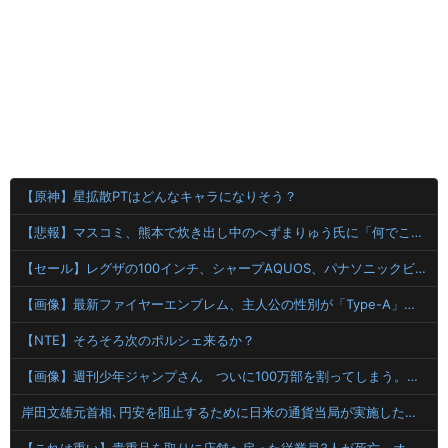
【原神】星拡散PTはどんなキャラになりそう？
【悲報】マスコミ、熊本で炊き出し中のへずまりゅう氏に「何でこんなことを？」と質問ｗｗｗｗ
【セール】レグザの100インチ、シャープAQUOS、パナソニックビエラ、ハイセンス（100V型）などの４K液晶テレビがセール中！
【画像】最新ファイヤーエンブレム、主人公の性別が「Type-A」と「Type-B」になってしまう
【NTE】そろそろ次のポルシェ来るか？
【画像】週刊少年ジャンプさん ついに100万部を割ってしまう。何故ジャンプは読まれなくなったのか
岸田文雄元首相､円安を阻止するために日米の通貨当局が実施した為替介入は｢一時しのぎに過ぎない｣との認識を示す