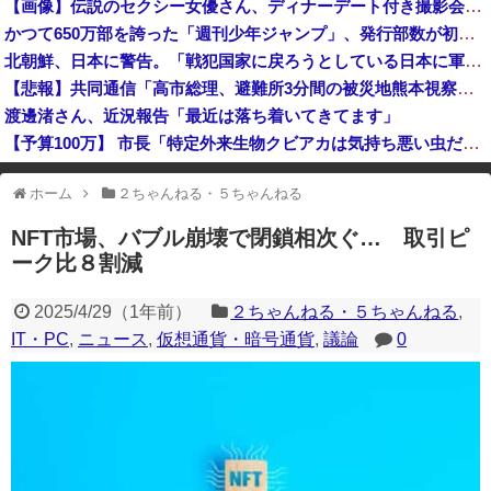
【画像】伝説のセクシー女優さん、ディナーデート付き撮影会が話題になってしまうｗｗｗｗｗｗ
東京都町田市名物「イチョウ」54本が一斉に枯れる 伐採した木に使った除草剤が根をつたったか 市は植え直しへ [8/5]
かつて650万部を誇った「週刊少年ジャンプ」、発行部数が初の100万部割れ
【は？】全国知事会、政府などに「多文化共生社会実現に向けた提言」を提出 「国は在留外国人を労働者と見ているが、日本人と同じ生活者」
北朝鮮、日本に警告。「戦犯国家に戻ろうとしている日本に軍事的選択肢を検討」
なんかファミマとかでグリーンコーラっての売ってたけどどうなん？
【悲報】共同通信「高市総理、避難所3分間の被災地熊本視察動画に批判！」 → 内閣報道官「避難所視察は51分間！大変な状況の中で、1時間近く受け入れていただき、感謝！」
渡邊渚さん、近況報告「最近は落ち着いてきてます」
【予算100万】 市長「特定外来生物クビアカは気持ち悪い虫だしそんな需要ないと思う」1匹300円相当の報奨金→初日に42万取られ焦り
イオンモール熊本の爆発、ガス管に残っていたLPガスが漏れたことが原因か 経産省が全国の大規模施設でガス供給設備の点検要請
ホーム
２ちゃんねる・５ちゃんねる
※アドブロック等の広告非表示プラグインやアドオンを利用している場合、
一部のコンテンツが表示されなくなったり、サイト全体のレイアウトが崩れ
NFT市場、バブル崩壊で閉鎖相次ぐ… 取引ピ
たりする場合があります。
ーク比８割減
2025/4/29
（
1年前
）
２ちゃんねる・５ちゃんねる
,
IT・PC
,
ニュース
,
仮想通貨・暗号通貨
,
議論
0