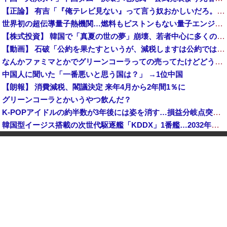
【正論】 有吉「『俺テレビ見ない』って言う奴おかしいだろ。団子屋で『団子食べない』って言うか？」
世界初の超伝導量子熱機関…燃料もピストンもない量子エンジンが回った！
【株式投資】 韓国で「真夏の世の夢」崩壊、若者中心に多くの人が「人生オワタ」―中国メディア
【動画】 石破「公約を果たすというが、減税しますは公約ではない。検討を加速するというのが公約だ」
なんかファミマとかでグリーンコーラっての売ってたけどどうなん？
中国人に聞いた「一番悪いと思う国は？」 →1位中国
【朗報】 消費減税、閣議決定 来年4月から2年間1％に
グリーンコーラとかいうやつ飲んだ？
K-POPアイドルの約半数が3年後には姿を消す…損益分岐点突破は4％未満
韓国型イージス搭載の次世代駆逐艦「KDDX」1番艦…2032年竣工と公示！
玉川徹「包丁男を結果的に死刑にしたことになる」←これどう思う？？？
中国「大洪水！」三峡ダム「大雨で増水（台風直撃前」中国ダム「緊急放流！」中国鉄道「列車が走行中に流される」中国避難所「支援物資は有料です」謎の勢力「え」→
【速報】 玉川徹「死んでいなければ銃刀法違反と公務執行妨害、警察官が事実上の死刑にした」
日本が長距離巡航ミサイルの試験発射に成功！北朝鮮が激怒「日本が戦争国家になろうとしている」「絶対に傍観しない、必ず後悔させる」
中国人のリウさん、新エネ車で国境越えたら遠隔操作で30時間ロックされる！
【韓国株】 7月のKOSPI 28.9％下落…通貨危機を超える過去最大の下げ幅