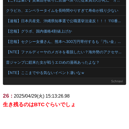
【これは重い】貴重品を取りに店舗へ戻った従業員3人が死亡 オンワードが再発防止策を発表
クラピカ、エンペラータイムを長時間やりすぎて寿命が残り少ない
【速報】日本共産党、沖縄県知事選で公職選挙法違反！！！ 110番通報されても辞全くめない件
【悲報】グラボ、国内価格4割値上げか
【悲報】セクシー女優さん、熊本へ300万円寄付するも「汚い金」「投稿するな」と叩かれる
【NTE】ファルディーヤのメガネを着脱したい？海外勢のアクセサリー切り替え要望まとめ
昔ジャンプに鎧来た女が戦うエロめの漫画あったよな？
【NTE】ここまでやる気ないイベント凄いなｗ
5chnavi
26 :
2025/04/29(火) 15:13:26.98
生き残るのはBTCぐらいでしょ