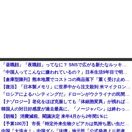
「昼職顔」「夜職顔」ってなに？ SNSで広がる新たなルッキズム論争（※画像あり）
「中国人ってこんなに嫌われているの？」日本生活9年目で明かす本心！
【倉庫型陳列】熊本地震でコストコの商品落下「重く受け止めております」地震大国で「高積み陳列」が心配...IKEAにも聞いた
【復活】「日本製メモリ」に世界中から注文殺到 米マイクロンが１兆５０００億円を表明他
「ロシアによるハンティングだ」ドローンがウクライナの民間人を追い回して爆発…ゼレンスキー氏が非難！
【ナゾロジー】老化をほぼ克服しても「体細胞変異」が残ればヒトの寿命は156年、数理モデルで推定
韓国人の対日好感度が過去最高に、「ノージャパン」は終わった？＝ネット「中国より100倍いい」
【朗報】 消費減税、閣議決定 来年4月から2年間1％に
【予算100万】 市長「特定外来生物クビアカは気持ち悪い虫だしそんな需要ないと思う」1匹300円相当の報奨金→初日に42万取られ焦り
中国「大洪水！」中国ダム「決壊」地元民「公式発表より死者多い！」中国政府「住民拘束！（安否不明」中国当局「救助隊動画も削除」台風13号「三峡ダム接近中」→