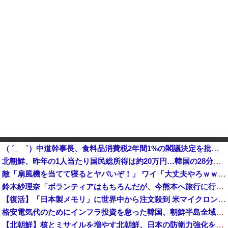
（ ´_ゝ`）中道幹事長、食料品消費税2年間1%の閣議決定を批判 → 記者「中道改革連合は食料品消費税ゼロを公約に掲げていたが？」→ 階猛氏「
北朝鮮、昨年の1人当たり国民総所得は約20万円…韓国の28分の1！
敵「扇風機を当てて寝るとヤバいぞ！」 ワイ「大丈夫やろｗｗｗ」扇風機ポチー
鈴木紗理奈「ボランティアはもちろんだが、今熊本へ旅行に行くことも支援になる」
【復活】「日本製メモリ」に世界中から注文殺到 米マイクロンが１兆５０００億円を表明他
格安電気代のためにインフラ投資を怠った韓国、朝鮮半島全域を猛暑が直撃してしまった結果……
【北朝鮮】核とミサイルを増やす北朝鮮、日本の防衛力強化を見て突然「平和」を語り始める