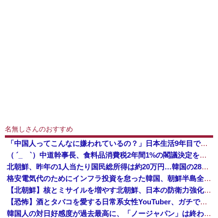
名無しさんのおすすめ
「中国人ってこんなに嫌われているの？」日本生活9年目で明かす本心！
（ ´_ゝ`）中道幹事長、食料品消費税2年間1%の閣議決定を批判 → 記者「中道改革連合は食料品消費税ゼロを公約に掲げていたが？」→ 階猛氏「
北朝鮮、昨年の1人当たり国民総所得は約20万円…韓国の28分の1！
格安電気代のためにインフラ投資を怠った韓国、朝鮮半島全域を猛暑が直撃してしまった結果……
【北朝鮮】核とミサイルを増やす北朝鮮、日本の防衛力強化を見て突然「平和」を語り始める
【恐怖】酒とタバコを愛する日常系女性YouTuber、ガチで体が終わる・・・
韓国人の対日好感度が過去最高に、「ノージャパン」は終わった？＝ネット「中国より100倍いい」