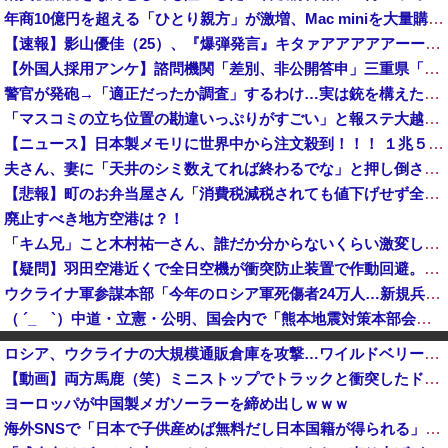
年商10億円を超える「ひとり親方」が激増、Mac miniを大量購入しAIを従業員代わりに
【速報】影山優佳（25）、『爆弾発言』キタァアアアアアーーーーー！！
【外国人採用アンケ】諮問機関「差別、非公開答申」三重県「差別に当たらず、公表する方針を決定した」
警官が発砲→「適正だったか調査」するわけ…実は銃を構えただけで警察本部長まで報告！
「マスコミの立ち位置の勘違いっぷりがすごい」と報ステ大越キャスターの台詞に視聴者絶句、高市とトランプを同列視させようという思惑がひしひしと
【ニュース】日本製メモリに世界中から注文殺到！！！ １兆５０００億円で工場増築へ
夫さん、妻に「天井のシミ数えてれば終わるでな」と押し倒されて性行為 → 凄いことになるｗｗｗｗｗ
【悲報】町のお弁当屋さん「消費税減税されても値下げせず全て利益にする！」と宣言しネットで物議 → ｗｗｗｗｗｗｗｗｗｗｗｗｗｗ
廃止すべき地方空港は？！
「キム兄」こと木村祐一さん、誰だか分からないくらい激変してしまう・・・
【疑問】羽田空港近くで全日空機が衝突防止装置で作動回避。これで「ニアミスではない」ってマジ？
ウクライナ軍参謀本部「今年のロシア軍死傷者24万人…新規兵力の募集規模を上回る」！
（ ´_ゝ`）中道・立憲・公明、国会内で「熊本地震対策本部会議」各省庁からヒアリング・現地から意見聴取「パーティション、人手、宿泊施設の不足や、...
【悲報】日本の歴史、ついに『崩壊』してしまう・・・・・
ロシア、ウクライナの大規模通販倉庫を攻撃…ワイルドベリーズへの報復！
【速報】山本太郎が去ったれいわ新選組、新たな党名は「いのちの党」 略称「いのち」
【動画】両方馬鹿（笑）ミニストップでトラックと衝突したドラレコが（ノ∇`）
【速報】子どもたちのヒーロー・任天堂、熊本地震を受け製品修理は無償対応（災害救助法適用地域） 義援金5000万円寄付
ヨーロッパが中国製メガソーラーを締め出しｗｗｗ
戦中戦後の広島を舞台にした名作漫画『はだしのゲン』が全巻50％オフで買える激安セール開催！！このチャンスを見逃すな！！
海外SNSで「日本で子供産めば無料だし日本国籍が得られる」というデマが大流行していた…:・
大進連所属の学生8人、在韓米軍平沢基地に無断侵入…米軍により身柄拘束！