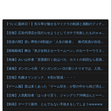
【ついに最終日！】先斗寧が魅せるマイクラの軌跡と感動のフィナーレ！
【悲報】広告代理店が流行らせようとしてガチで失敗したものｗｗｗｗｗｗｗｗｗｗｗｗｗｗｗｗｗｗｗｗ
【投資の闇】若い男性の6割超が「人生の敗者」 株式投資が自信喪失の原因に
【朗報動画】舞台『美少女戦士セーラームーン』のセーラーウラヌス←くっそかわいいと話題にｗｗｗ 【Pickup06071958】
【画像】みい山作者「居酒屋行く奴はバカ。ホストの初回なら居酒屋より安く飲めてイケメンにチヤホヤされる」
【速報】ダンロン小高「ダンガンロンパ2の新シナリオでは、人気キャラも殺していきますw」
【悲報】札幌オリンピック、８割が賛成・・・・
【ゲーム脳】昔は多くあった「ゲーム叩き」が世の中から殆ど消えてしまった理由wwwwwwwwwwwwww
【悲報】人気配信者「はっきり言う、ジャングリア沖縄ほんとーーーーーーーーにおもんない！！！！」→炎上
【動画】ゲーフリ新作、とんでもない手抜きをしてしまうwwwww