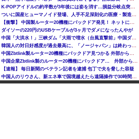
K-POPアイドルの約半数が3年後には姿を消す…損益分岐点突破は4％未満
ついに国産ヒューマノイド登場、人手不足深刻化の医療・製造現場などでの活用想定！
【衝撃】 中国製ルーター20機種にバックドア発見！ ネットに繋ぐだけで35秒ごとに中国のサーバーと通信
ダイソーの220円のUSBケーブルが3ヶ月でダメになったんやが
中国「大洪水！」三峡ダム「大雨で増水（台風直撃前」中国ダム「緊急放流！」中国鉄道「列車が走行中に流される」中国避難所「支援物資は有料です」謎の勢力「え」→
韓国人の対日好感度が過去最高に、「ノージャパン」は終わった？＝ネット「中国より100倍いい」
中国Zbtlink製ルーター20機種にバックドア見つかる 外部から完全制御のおそれ
中国企業Zbtlink製のルーター20機種にバックドア… 外部から完全制御のおそれ
【速報】 毎日新聞のベテラン記者を逮捕 包丁で夫を脅した容疑
中国人のリウさん、新エネ車で国境越えたら遠隔操作で30時間ロックされる！
中国「大洪水！」中国ダム「決壊」地元民「公式発表より死者多い！」中国政府「住民拘束！（安否不明」中国当局「救助隊動画も削除」台風13号「三峡ダム接近中」→
かつて650万部を誇った「週刊少年ジャンプ」、発行部数が初の100万部割れ
【速報】 記者「中革連は食料品消費税ゼロを公約に掲げていたが？」→階猛氏「そ、それは財源確保という条件付き」
「コンビニ、馬鹿にすんなよ」→あのオーナー夫婦、不起訴ｗｗｗｗｗｗｗｗｗ
【消費税率1％】 「下げるのが筋なんですけど…」消費減税で値下がりする分と同じだけ商品を値上げして店頭価格を変えない店も
中国「大洪水！」中国ダム「決壊」地元民「公式発表より死者多い！」中国政府「住民拘束！（安否不明」中国当局「救助隊動画も削除」台風13号「三峡ダム接近中」→