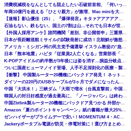
消費税減税をなんとしても阻止したい石破前首相、「何いってんのこいつ」と有権者をドン引きさせるよな屁理屈を……
年商10億円を超える「ひとり親方」が激増、Mac miniを大量購入しAIを従業員代わりに
【速報】影山優佳（25）、『爆弾発言』キタァアアアアアーーーーー！！
石油もない、鉄もない、国土の7割は山…それでも日本が世界屈指の経済大国になれた「勤勉さ」以外の勝因！
【外国人採用アンケ】諮問機関「差別、非公開答申」三重県「差別に当たらず、公表する方針を決定した」
日本が長距離巡航ミサイルの試験発射に成功！北朝鮮が激怒「日本が戦争国家になろうとしている」「絶対に傍観しない、必ず後悔させる」
アメリカ・ミシガン州の民主党予備選挙 イスラム教徒の“急進左派”候補が勝利確実に⋯トランプ氏は批判
日本「熊本地震」ハビタ「従業員2人亡くなる」営業部長「イオンのスタッフに制止されなかった」日本「部長が連絡後の店員行動を証言（謎」イオン「再入館可能の事実ない」→
K-POPアイドルの約半数が3年後には姿を消す…損益分岐点突破は4％未満
ついに国産ヒューマノイド登場、人手不足深刻化の医療・製造現場などでの活用想定！
【衝撃】 中国製ルーター20機種にバックドア発見！ ネットに繋ぐだけで35秒ごとに中国のサーバーと通信
ダイソーの220円のUSBケーブルが3ヶ月でダメになったんやが
中国「大洪水！」三峡ダム「大雨で増水（台風直撃前」中国ダム「緊急放流！」中国鉄道「列車が走行中に流される」中国避難所「支援物資は有料です」謎の勢力「え」→
韓国人の対日好感度が過去最高に、「ノージャパン」は終わった？＝ネット「中国より100倍いい」
中国Zbtlink製ルーター20機種にバックドア見つかる 外部から完全制御のおそれ
Amazon「夏のポイントキャンペーン」紙の書籍が最大25%ポイント還元 対象と条件を整理（2026年7月）
ゼンハイザーがプライムデーで安い！MOMENTUM 4・ACCENTUMなど対象モデルまとめ！
Jackeryポータブル電源が防災・停電対策に！選び方まとめ【プライムデー最終日】