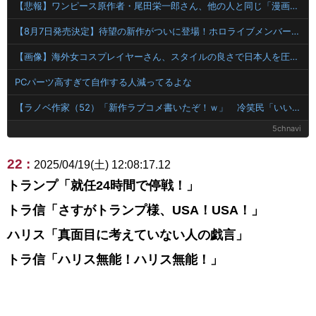
【悲報】ワンピース原作者・尾田栄一郎さん、他の人と同じ「漫画家」という肩書きに不満
【8月7日発売決定】待望の新作がついに登場！ホロライブメンバーたちが熱い戦いを繰り広げる『ホロライブファンタジーバトル』のゲームPVが公開！Nintendo SwitchとSteam
【画像】海外女コスプレイヤーさん、スタイルの良さで日本人を圧倒してしまう 【Pickup06072001】
PCパーツ高すぎて自作する人減ってるよな
【ラノベ作家（52）「新作ラブコメ書いたぞ！ｗ」 冷笑民「いい歳こいてラブコメ（笑）恥ずかしくないの？」
5chnavi
22 :
2025/04/19(土) 12:08:17.12
トランプ「就任24時間で停戦！」
トラ信「さすがトランプ様、USA！USA！」
ハリス「真面目に考えていない人の戯言」
トラ信「ハリス無能！ハリス無能！」