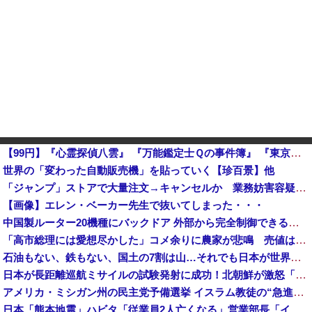
【99円】『心霊探偵八雲』 『万能鑑定士Ｑの事件簿』 『東京レイヴンズ』など、人気漫画が「全巻99円」の激安セール開催！！カドサマー2026キャンペーン！！
世界の「変わった自動販売機」を貼っていく【珍百景】他
「ジャンプ」ストアで大量注文→キャンセルか 業務妨害容疑で女逮捕
【画像】エレン・ベーカー先生で抜いてしまった・・・
中国製ルーター20機種にバックドア 外部から完全制御できる機能が仕込まれていた
「高市総理には愛想尽かした」コメ余りに農家が悲鳴 売値は生産原価の半分以下に…肥料代や燃料代は高騰「
石油もない、鉄もない、国土の7割は山…それでも日本が世界屈指の経済大国になれた「勤勉さ」以外の勝因！
日本が長距離巡航ミサイルの試験発射に成功！北朝鮮が激怒「日本が戦争国家になろうとしている」「絶対に傍観しない、必ず後悔させる」
アメリカ・ミシガン州の民主党予備選挙 イスラム教徒の“急進左派”候補が勝利確実に⋯トランプ氏は批判
日本「熊本地震」ハビタ「従業員2人亡くなる」営業部長「イオンのスタッフに制止されなかった」日本「部長が連絡後の店員行動を証言（謎」イオン「再入館可能の事実ない」→