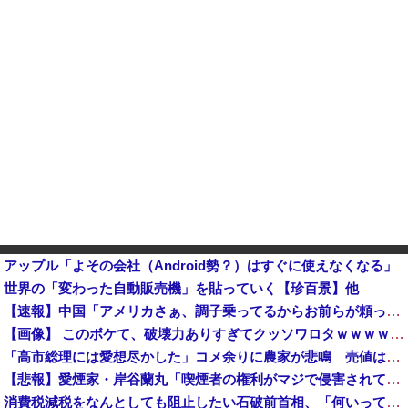
アップル「よその会社（Android勢？）はすぐに使えなくなる」
世界の「変わった自動販売機」を貼っていく【珍百景】他
【速報】中国「アメリカさぁ、調子乗ってるからお前らが頼ってる軍用中国ドローン輸出禁止するわw」
【画像】 このボケて、破壊力ありすぎてクッソワロタｗｗｗｗｗｗｗｗｗ
「高市総理には愛想尽かした」コメ余りに農家が悲鳴 売値は生産原価の半分以下に…肥料代や燃料代は高騰「
【悲報】愛煙家・岸谷蘭丸「喫煙者の権利がマジで侵害されてる」と私見 「いくら税金を我々が払ってるんだと」
消費税減税をなんとしても阻止したい石破前首相、「何いってんのこいつ」と有権者をドン引きさせるよな屁理屈を……