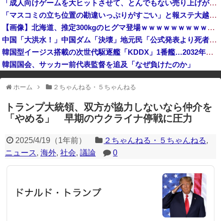
「成人向けゲームを大ヒットさせて、とんでもない売り上げが入ったぞー！」→最悪すぎる結果になり、「売り上げ0円だけど、多額の税金を払え」という状況...
クマが害獣扱いされる風潮にドラマ脚本家が不快感、「何度もクマに会ったことがあるけど全然怖くなかった」と主張しており……
「マスコミの立ち位置の勘違いっぷりがすごい」と報ステ大越キャスターの台詞に視聴者絶句、高市とトランプを同列視させようという思惑がひしひしと
【熊本地震】ヒカキン、『神対応』キタァアアアアーーーーーーー！！
【画像】北海道、推定300kgのヒグマ登場ｗｗｗｗｗｗｗｗｗｗｗｗｗｗｗｗｗｗｗｗ
中国企業Zbtlink製のルーター20機種にバックドア… 外部から完全制御のおそれ
中国「大洪水！」中国ダム「決壊」地元民「公式発表より死者多い！」中国政府「住民拘束！（安否不明」中国当局「救助隊動画も削除」台風13号「三峡ダム接近中」→
韓国型イージス搭載の次世代駆逐艦「KDDX」1番艦…2032年竣工と公示！
韓国国会、サッカー前代表監督を追及「なぜ負けたのか」
※アドブロック等の広告非表示プラグインやアドオンを利用している場合、
ホーム
２ちゃんねる・５ちゃんねる
一部のコンテンツが表示されなくなったり、サイト全体のレイアウトが崩れ
たりする場合があります。
トランプ大統領、双方が協力しないなら仲介を
「やめる」 早期のウクライナ停戦に圧力
2025/4/19
（
1年前
）
２ちゃんねる・５ちゃんねる
,
ニュース
,
海外
,
社会
,
議論
0