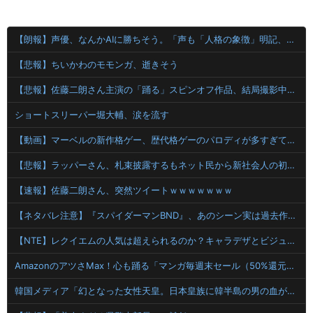
【朗報】声優、なんかAIに勝ちそう。「声も「人格の象徴」明記、法務省」
【悲報】ちいかわのモモンガ、逝きそう
【悲報】佐藤二朗さん主演の「踊る」スピンオフ作品、結局撮影中止が決定wwwwwwwwwwww
ショートスリーパー堀大輔、涙を流す
【動画】マーベルの新作格ゲー、歴代格ゲーのパロディが多すぎて話題にwwwwwww
【悲報】ラッパーさん、札束披露するもネット民から新社会人の初ボーナスくらいしかないと笑われる
【速報】佐藤二朗さん、突然ツイートｗｗｗｗｗｗｗ
【ネタバレ注意】『スパイダーマンBND』、あのシーン実は過去作のセルフカバーだった
【NTE】レクイエムの人気は超えられるのか？キャラデザとビジュアルを巡る中国掲示板の反応
AmazonのアツさMax！心も踊る「マンガ毎週末セール（50%還元）」2日目襲来！【📦】
韓国メディア「幻となった女性天皇。日本皇族に韓半島の男の血が入る可能性がゼロに・・・」