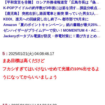
【平和宣言を非難】 ロシア外務省報道官「広島市長は『偽りの呪文』繰り返している」
K-POPアイドルの約半数が3年後には姿を消す…損益分岐点突破は4％未満
【鹿児島】 突然右折し路面電車と衝突 乗っていた男女3人は車を放置しダッシュで逃走中
KDDI、楽天への回線貸し出し終了へ 都市部で9月末に
Amazon「夏のポイントキャンペーン」紙の書籍が最大25%ポイント還元 対象と条件を整理（2026年7月）
ゼンハイザーがプライムデーで安い！MOMENTUM 4・ACCENTUMなど対象モデルまとめ！
Jackeryポータブル電源が防災・停電対策に！選び方まとめ【プライムデー最終日】
5 :
2025/01/21(火) 04:08:46.17
まあ目標は高くだけど
フカシすぎてはいけないせめて光速の10%出せるよ
うになってからいいましょう