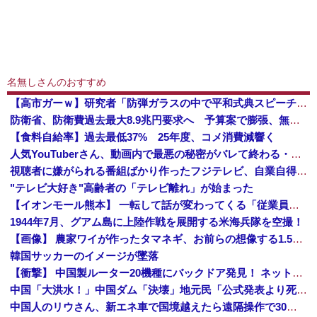
名無しさんのおすすめ
【高市ガーｗ】研究者「防弾ガラスの中で平和式典スピーチした総理がこれまでいたんだろうか？」 → ﾈｯﾄ「あなたの応援してた石破前総理もしてました...
防衛省、防衛費過去最大8.9兆円要求へ 予算案で膨張、無人機・AI導入
【食料自給率】過去最低37% 25年度、コメ消費減響く
人気YouTuberさん、動画内で最悪の秘密がバレて終わる・・・
視聴者に嫌がられる番組ばかり作ったフジテレビ、自業自得すぎる立場に陥ってしまい……
"テレビ大好き"高齢者の「テレビ離れ」が始まった
【イオンモール熊本】 一転して話が変わってくる「従業員の避難誘導の証言が複数」イオン側が社内規定に抵触していた疑い
1944年7月、グアム島に上陸作戦を展開する米海兵隊を空撮！
【画像】 農家ワイが作ったタマネギ、お前らの想像する1.5倍はデカいぞ
韓国サッカーのイメージが墜落
【衝撃】 中国製ルーター20機種にバックドア発見！ ネットに繋ぐだけで35秒ごとに中国のサーバーと通信
中国「大洪水！」中国ダム「決壊」地元民「公式発表より死者多い！」中国政府「住民拘束！（安否不明」中国当局「救助隊動画も削除」台風13号「三峡ダム接近中」→
中国人のリウさん、新エネ車で国境越えたら遠隔操作で30時間ロックされる！