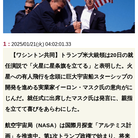
1 :
2025/01/21(火) 04:02:01.33
【ワシントン共同】トランプ米大統領は20日の就
任演説で「火星に星条旗を立てる」と表明した。火
星への有人飛行を念頭に巨大宇宙船スターシップの
開発を進める実業家イーロン・マスク氏の意向がに
じんだ。就任式に出席したマスク氏は発言に、親指
を立てて喜びをあらわにした。
航空宇宙局（NASA）は国際月探査「アルテミス計
画」を推進中。第1次トランプ政権で始まり、将来