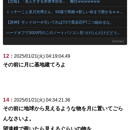
【悲報】「美人すぎる県警本部長」、離任wwwwwww
ミッチーこと及川光博さん、56歳で再婚→新しい命まで授かるｗｗｗｗｗ
【原神】サンドローネ引いてれば7.0で星反応PT二つ組めるな。
ハードオフで3000円のこのノートパソコン見つけたんだけどどうですか？
5chnavi
12 :
2025/01/21(火) 04:19:04.49
その前に月に基地建てろよ
14 :
2025/01/21(火) 04:34:21.36
その前に地球から見えるような物を月に置いてごら
んなさいよ。
望遠鏡で覗いたら見えるぐらいの物を