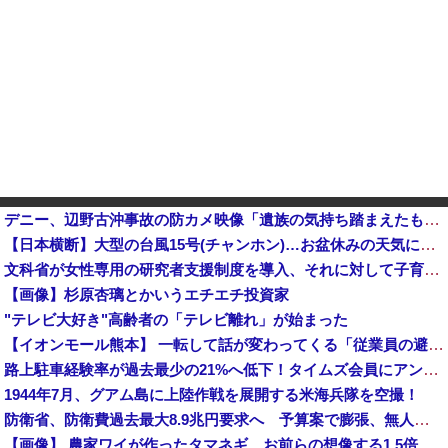
デニー、辺野古沖事故の防カメ映像「遺族の気持ち踏まえたものかくみ取り切れず」
【日本横断】大型の台風15号(チャンホン)…お盆休みの天気に影響するおそれ
文科省が女性専用の研究者支援制度を導入、それに対して子育て負担に苦しむ若手男性研究者は……他
【画像】杉原杏璃とかいうエチエチ投資家
"テレビ大好き"高齢者の「テレビ離れ」が始まった
【イオンモール熊本】 一転して話が変わってくる「従業員の避難誘導の証言が複数」イオン側が社内規定に抵触していた疑い
路上駐車経験率が過去最少の21%へ低下！タイムズ会員にアンケート
1944年7月、グアム島に上陸作戦を展開する米海兵隊を空撮！
防衛省、防衛費過去最大8.9兆円要求へ 予算案で膨張、無人機・AI導入
【画像】 農家ワイが作ったタマネギ、お前らの想像する1.5倍はデカいぞ