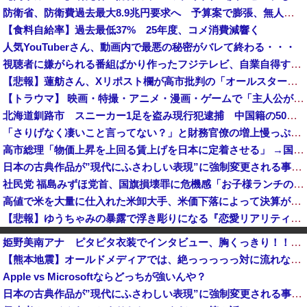
防衛省、防衛費過去最大8.9兆円要求へ 予算案で膨張、無人機・AI導入
【食料自給率】過去最低37% 25年度、コメ消費減響く
人気YouTuberさん、動画内で最悪の秘密がバレて終わる・・・
視聴者に嫌がられる番組ばかり作ったフジテレビ、自業自得すぎる立場に陥ってしまい……
【悲報】蓮舫さん、Xリポスト欄が高市批判の「オールスター状態」で埋め尽くされているとネットで話題に → ………
【トラウマ】 映画・特撮・アニメ・漫画・ゲームで「主人公がガチで敗北した回」と聞いて真っ先に思い浮かぶのは？
北海道釧路市 スニーカー1足を盗み現行犯逮捕 中国籍の50歳女、所持金は4万円「後でお金を払えば許されると思った」[8/7]
「さりげなく凄いこと言ってない？」と財務官僚の増上慢っぷりに衝撃を受ける人が続出、なぜ官僚にすぎない財務省が……
高市総理「物価上昇を上回る賃上げを日本に定着させる」 →国家公務員月給3.51％増へ 地方公務員も追随する見通し
日本の古典作品が”現代にふさわしい表現”に強制変更される事態が進行中、今の価値観に照らせば……
社民党 福島みずほ党首、国旗損壊罪に危機感「お子様ランチの日の丸は折っても破っても処罰されない、 どうでしょう。本当にそうなのか」
高値で米を大量に仕入れた米卸大手、米価下落によって決算が凄まじいことになっている模様
【悲報】ゆうちゃみの暴露で浮き彫りになる『恋愛リアリティー番組』の裏側がヤバイ・・・・・
アメリカの終戦に立ちはだかる壁、イスラエルはトランプ和平案に「同意せず」！
姫野美南アナ ピタピタ衣装でインタビュー、胸くっきり！！【GIF動画あり】
【謎】サウジ・パキスタン・トルコが軍事同盟…これどこと戦う気？
【熊本地震】オールドメディアでは、絶っっっっっ対に流れない動画
【衝撃】ヒコロヒーがコンビニの『割引おにぎり』を買わない理由がこちらｗｗｗｗ
Apple vs Microsoftならどっちが強いんや？
【重要】時事通信の分かりづらい記事でネット混乱！「特定技能2号に5年枠登場」を移民拡大と勘違いし反対パブコメが殺到 ※実際は3年で永住申請できた...
日本の古典作品が”現代にふさわしい表現”に強制変更される事態が進行中、今の価値観に照らせば……
防衛省、防衛費過去最大8.9兆円要求へ 予算案で膨張、無人機・AI導入