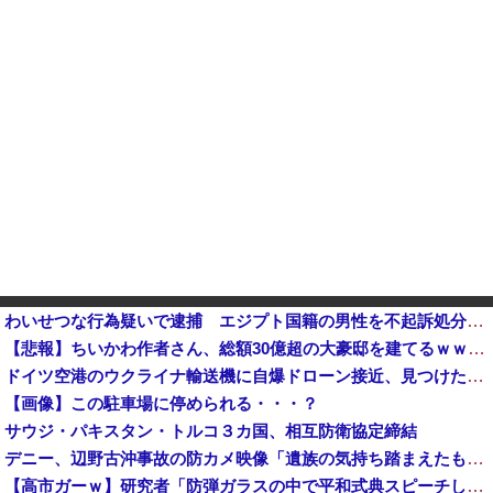
わいせつな行為疑いで逮捕 エジプト国籍の男性を不起訴処分 鳥取地検 [8/8]
【悲報】ちいかわ作者さん、総額30億超の大豪邸を建てるｗｗｗｗｗｗｗｗｗｗｗｗｗｗｗｗｗｗｗ
ドイツ空港のウクライナ輸送機に自爆ドローン接近、見つけた空港職員が蹴り落とす…高性能プラスチック爆弾搭載！
【画像】この駐車場に停められる・・・？
サウジ・パキスタン・トルコ３カ国、相互防衛協定締結
デニー、辺野古沖事故の防カメ映像「遺族の気持ち踏まえたものかくみ取り切れず」
【高市ガーｗ】研究者「防弾ガラスの中で平和式典スピーチした総理がこれまでいたんだろうか？」 → ﾈｯﾄ「あなたの応援してた石破前総理もしてました...