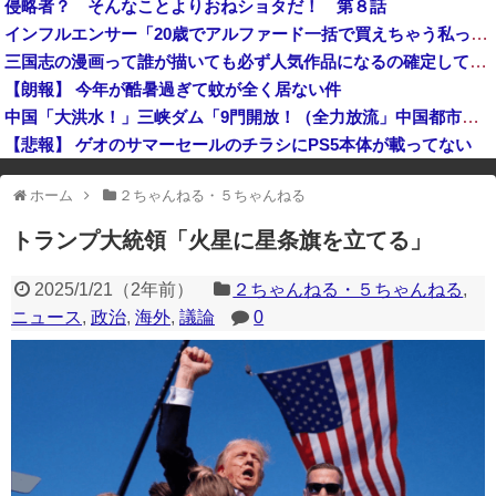
侵略者？ そんなことよりおねショタだ！ 第８話
【急いで引っ越せ】日本人が減り｢外国人が増えた｣市区町村ランキングｷﾀ━━!
インフルエンサー「20歳でアルファード一括で買えちゃう私って素敵」
【熊本地震】オールドメディアでは、絶っっっっっ対に流れない動画
三国志の漫画って誰が描いても必ず人気作品になるの確定してね？
【朗報】 今年が酷暑過ぎて蚊が全く居ない件
中国「大洪水！」三峡ダム「9門開放！（全力放流」中国都市「三峡沿線の道路水没」中国政府「高速道路封鎖！」中国ダム「緊急放流に合わせて開門（土砂崩れ発生」→
【悲報】 ゲオのサマーセールのチラシにPS5本体が載ってない
※アドブロック等の広告非表示プラグインやアドオンを利用している場合、
ホーム
２ちゃんねる・５ちゃんねる
一部のコンテンツが表示されなくなったり、サイト全体のレイアウトが崩れ
たりする場合があります。
トランプ大統領「火星に星条旗を立てる」
2025/1/21
（
2年前
）
２ちゃんねる・５ちゃんねる
,
ニュース
,
政治
,
海外
,
議論
0