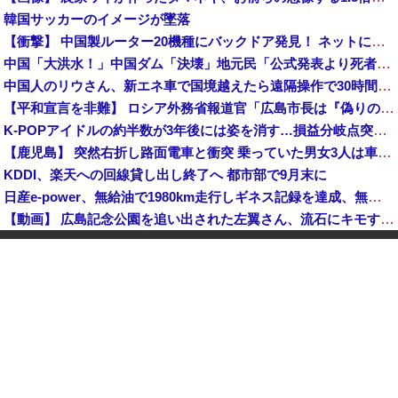
韓国サッカーのイメージが墜落
【衝撃】 中国製ルーター20機種にバックドア発見！ ネットに繋ぐだけで35秒ごとに中国のサーバーと通信
中国「大洪水！」中国ダム「決壊」地元民「公式発表より死者多い！」中国政府「住民拘束！（安否不明」中国当局「救助隊動画も削除」台風13号「三峡ダム接近中」→
中国人のリウさん、新エネ車で国境越えたら遠隔操作で30時間ロックされる！
【平和宣言を非難】 ロシア外務省報道官「広島市長は『偽りの呪文』繰り返している」
K-POPアイドルの約半数が3年後には姿を消す…損益分岐点突破は4％未満
【鹿児島】 突然右折し路面電車と衝突 乗っていた男女3人は車を放置しダッシュで逃走中
KDDI、楽天への回線貸し出し終了へ 都市部で9月末に
日産e-power、無給油で1980km走行しギネス記録を達成、無駄な発電や送電ロスなくEVよりエコを証明
【動画】 広島記念公園を追い出された左翼さん、流石にキモすぎて炎上
中国「大洪水！」三峡ダム「大雨で増水（台風直撃前」中国ダム「緊急放流！」中国鉄道「列車が走行中に流される」中国避難所「支援物資は有料です」謎の勢力「え」→
中国Zbtlink製ルーター20機種にバックドア見つかる 外部から完全制御のおそれ
「中国人ってこんなに嫌われているの？」日本生活9年目で明かす本心！
【韓国株】 7月のKOSPI 28.9％下落…通貨危機を超える過去最大の下げ幅
【画像】 松屋、食器の仕分けまでセルフに
中国、止められないEV製造 売れず在庫山積み「売れたこと」にして補助金を騙し取る事案を思いつきが横行