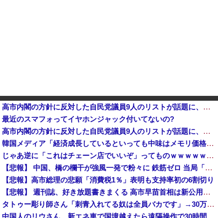
高市内閣の方針に反対した自民党議員9人のリストが話題に、「岩屋はどこへ行った？」との指摘もあるが……他
最近のスマフォってイヤホンジャック付いてないの?
高市内閣の方針に反対した自民党議員9人のリストが話題に、「岩屋はどこへ行った？」との指摘もあるが……
韓国メディア「経済成長しているといっても中味はメモリ価格だけ。雇用増加見通しが半減してしまった」……韓国の内需不況は根強い状況っすね
じゃあ逆に「これはチェーン店でいいぞ」ってものｗｗｗｗｗｗｗｗ
【悲報】 中国、橋の欄干が強風一発で粉々に 鉄筋ゼロ 当局「接着剤でくっつけただけ」「正常で、品質問題はない」
【悲報】高市総理の悲願「消費税1％」表明も支持率初の6割切り
【悲報】 週刊誌、好き放題書きまくる 高市早苗首相は新公用車の贅を尽くした後部座席でたばこを吸うのが至福の時間「どんどん延びる乗車時間」
タトゥー彫り師さん「刺青入れてる奴は全員バカです」→30万再生ｗｗｗｗｗｗ
中国人のリウさん、新エネ車で国境越えたら遠隔操作で30時間ロックされる！