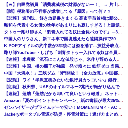
【ｗ】自民党議員「消費税減税の財源がないー！」 → 片山財務相、財源の心配は１ミリもいらない！と主張 ｗｗｗｗｗｗｗｗｗｗｗｗｗｗ
【闇】税務署の不祥事が爆増してる『原因』って何？？
【悲報】 週刊誌、好き放題書きまくる 高市早苗首相は新公用車の贅を尽くした後部座席でたばこを吸うのが至福の時間「どんどん延びる乗車時間」
昭和を代表する女優の晩年があまりにも寂しすぎる！と話題に、自身の子供を餓死する寸前までネグレクトした挙句……
タトゥー彫り師さん「刺青入れてる奴は全員バカです」→30万再生ｗｗｗｗｗｗ
中国人のリウさん、新エネ車で国境越えたら遠隔操作で30時間ロックされる！
K-POPアイドルの約半数が3年後には姿を消す…損益分岐点突破は4％未満
彫り師YouTuber・しげち「刺青タトゥー入れてる奴は全員バカです」「すごい民度低い」「5000円好きなんすよ、バカって」
【速報】 米農家「流石にこんな値段じゃ、米作り辞める人、出るんじゃないかなあ？？」
【悲報】 中国、橋の欄干が強風一発で粉々に 鉄筋ゼロ 当局「接着剤でくっつけただけ」「正常で、品質問題はない」
中国「大洪水！」三峡ダム「9門開放！（全力放流」中国都市「三峡沿線の道路水没」中国政府「高速道路封鎖！」中国ダム「緊急放流に合わせて開門（土砂崩れ発生」→
【悲報】 ワイ「半沢直樹みたいな銀行員カッコいい」銀行員の友人「あんな奴居ねえよ」
【朗報】 秋田県、UAEのオイルマネー2兆円が転がり込んでガチで東北最強になるぞｗｗｗｗｗｗｗ
【速報】 蓮舫「蓮舫だから叩いて良いという報道」 ネット「高市だから叩いて良いをやってるのがお前だろ」
Amazon「夏のポイントキャンペーン」紙の書籍が最大25%ポイント還元 対象と条件を整理（2026年7月）
ゼンハイザーがプライムデーで安い！MOMENTUM 4・ACCENTUMなど対象モデルまとめ！
Jackeryポータブル電源が防災・停電対策に！選び方まとめ【プライムデー最終日】