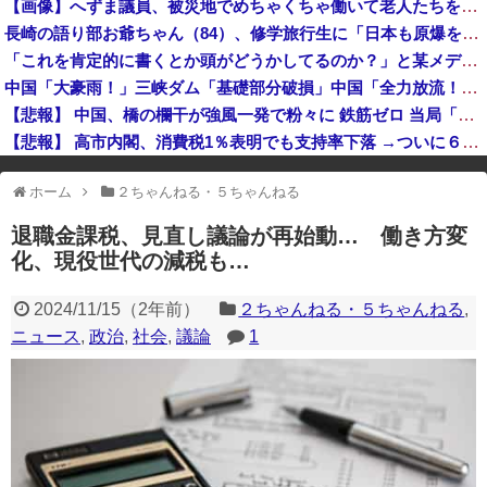
【画像】へずま議員、被災地でめちゃくちゃ働いて老人たちを笑顔にしてしまうwww
【悲報】ファン付き作業服着用の５０代男性、熱中症になる
長崎の語り部お爺ちゃん（84）、修学旅行生に「日本も原爆を持たないと負ける」と言われびっくり！ 被団協代表（85）も中学生に「核を持たないで日本を守れますか」と問われ危機感
【悲報】韓国、ロシアウクライナ戦争に参戦へ！！！
「これを肯定的に書くとか頭がどうかしてるのか？」と某メディアの焚書称賛記事にツッコミ殺到、自分で本屋を作るとかそういう話かと思ったら……
2026年度 暑さのピーク終了
中国「大豪雨！」三峡ダム「基礎部分破損」中国「全力放流！」台風13号「中国上陸予測」台風15号「中国接近（画像」中国「台風同時上陸！（穀物生産が壊滅危機」→
【悲報】 中国、橋の欄干が強風一発で粉々に 鉄筋ゼロ 当局「接着剤でくっつけただけ」「正常で、品質問題はない」
【悲報】 高市内閣、消費税1％表明でも支持率下落 →ついに６割割れ
※アドブロック等の広告非表示プラグインやアドオンを利用している場合、
ホーム
２ちゃんねる・５ちゃんねる
一部のコンテンツが表示されなくなったり、サイト全体のレイアウトが崩れ
たりする場合があります。
退職金課税、見直し議論が再始動… 働き方変
化、現役世代の減税も…
2024/11/15
（
2年前
）
２ちゃんねる・５ちゃんねる
,
ニュース
,
政治
,
社会
,
議論
1