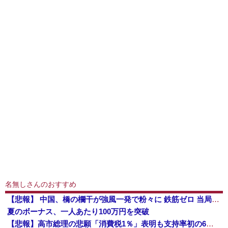
名無しさんのおすすめ
【悲報】 中国、橋の欄干が強風一発で粉々に 鉄筋ゼロ 当局「接着剤でくっつけただけ」「正常で、品質問題はない」
夏のボーナス、一人あたり100万円を突破
【悲報】高市総理の悲願「消費税1％」表明も支持率初の6割切り