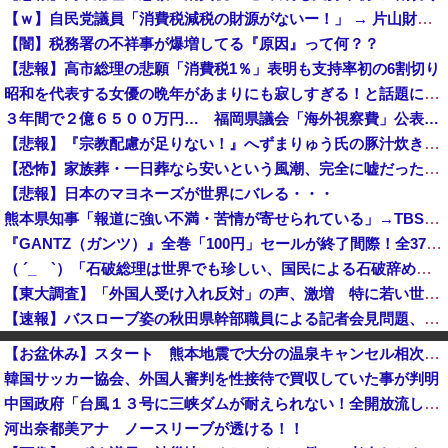
【ｗ】自民党議員「消費税減税の財源がないー！」 → 片山財務相、財源の心配は１ミリもいらない！と主張 ｗｗｗｗｗｗｗｗｗｗｗｗｗｗ
【闇】税務署の不祥事が爆増してる『原因』って何？？
【悲報】高市総理の悲願「消費税1％」表明も支持率初の6割切り
昭和を代表する女優の晩年があまりにも寂しすぎる！と話題に、自身の子供を餓死する寸前までネグレクトした挙句……
３年間で２億６５００万円… 福岡県議会「海外視察費」公表…
【悲報】『宗教配慮が足りない！』へずまりゅう氏の豚汁炊き出しに各所に苦情殺到 → へ「保健所も容認！問題なし！」ｗｗｗｗｗｗｗｗｗｗｗｗｗｗ
【恐怖】家族葬・一日葬なら安いという風潮、完全に嘘だった・・・・
【悲報】日本のマヨネーズが世界にバレる・・・
熊本県知事「報道に強い不満・苦情が寄せられている」→TBSの報道特集がまさにそれな件
『GANTZ（ガンツ）』全巻「100円」セールが終了間際！全37巻「23,322円」→「3,700円」！完結まですべて超お得に買えるこのチャンス...
（ ´_ゝ`）「石破総理は世界でも珍しい、国民による石破辞めるなデモが自然発生した総理大臣です」
【東大調査】「外国人受け入れ反対」の声、激増 特に若い世代ほど移民反対だと明らかに→移民政策反対VS人手不足はどうするんだ？でネット大論争
【速報】バスローブ姿の秋田県幹部職員による記者会見問題、ラブホテルからの参加だと特定「体調が優れなかったため...」とは何だったのか
【岡山県】果樹園からマスカット約200房を盗んだ無職男性を逮捕「ぶどうを売って生活費に充てていた」※氏名非公開
【お盆休み】スタート 熊本地震で大分の温泉キャンセル相次ぐ 被害なしでも旅行先変更
ロシア空挺兵が空挺部隊日を祝うため飛行機から飛び降りて死亡！
韓国サッカー協会、外国人審判を性接待で買収していた事が判明
共産党「熊本地震救援募金のお願いをしていたところ、中指を立てられました。嫌がらせ酷い」
中国政府「台風１３号に三峡ダムが耐えられない！全開放流しろ！」⇒ 下流域の街が壊滅状態ｗｗｗｗｗ
国連事務総長「日本よ、国連にお金がない。このままでは国連が完全崩壊する。助けろ」
河出奈都美アナ ノースリーブが透ける！！
【8/22開催】「琵琶湖三市同時花火大会」、各市公式「そんな花火大会は存在しない」→ 高価チケットを購入した人達がSNS阿鼻叫喚