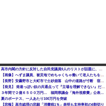
高市内閣の方針に反対した自民党議員9人のリストが話題に、「岩屋はどこへ行った？」との指摘もあるが……他
【画像】へずま議員、被災地でめちゃくちゃ働いて老人たちを笑顔にしてしまうwwwwwwwwwwwwwwww
【長野】安曇野市と大町市で土砂崩落 山中の道路が寸断 宿泊客や登山客など計400人近くが孤立か 土石
【発見】 発達っぽい奴の共通点って『立場を理解できない』だよな
３年間で２億６５００万円… 福岡県議会「海外視察費」公表…
夏のボーナス、一人あたり100万円を突破
【悲報】高市総理の悲願「消費税1％」表明も支持率初の6割切り