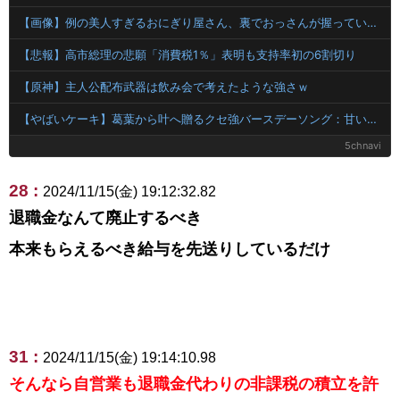
【画像】例の美人すぎるおにぎり屋さん、裏でおっさんが握っていたｗｗｗｗｗｗｗｗｗｗｗｗｗｗｗｗｗ
【悲報】高市総理の悲願「消費税1％」表明も支持率初の6割切り
【原神】主人公配布武器は飲み会で考えたような強さｗ
【やばいケーキ】葛葉から叶へ贈るクセ強バースデーソング：甘いよりは美味いヤヴァイケーキ
5chnavi
28 :
2024/11/15(金) 19:12:32.82
退職金なんて廃止するべき
本来もらえるべき給与を先送りしているだけ
31 :
2024/11/15(金) 19:14:10.98
そんなら自営業も退職金代わりの非課税の積立を許