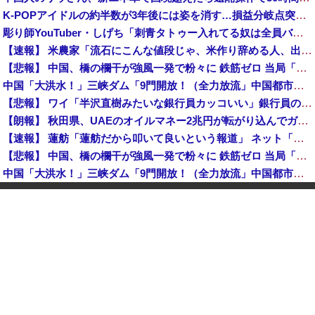
K-POPアイドルの約半数が3年後には姿を消す…損益分岐点突破は4％未満
彫り師YouTuber・しげち「刺青タトゥー入れてる奴は全員バカです」「すごい民度低い」「5000円好きなんすよ、バカって」
【速報】 米農家「流石にこんな値段じゃ、米作り辞める人、出るんじゃないかなあ？？」
【悲報】 中国、橋の欄干が強風一発で粉々に 鉄筋ゼロ 当局「接着剤でくっつけただけ」「正常で、品質問題はない」
中国「大洪水！」三峡ダム「9門開放！（全力放流」中国都市「三峡沿線の道路水没」中国政府「高速道路封鎖！」中国ダム「緊急放流に合わせて開門（土砂崩れ発生」→
【悲報】 ワイ「半沢直樹みたいな銀行員カッコいい」銀行員の友人「あんな奴居ねえよ」
【朗報】 秋田県、UAEのオイルマネー2兆円が転がり込んでガチで東北最強になるぞｗｗｗｗｗｗｗ
【速報】 蓮舫「蓮舫だから叩いて良いという報道」 ネット「高市だから叩いて良いをやってるのがお前だろ」
【悲報】 中国、橋の欄干が強風一発で粉々に 鉄筋ゼロ 当局「接着剤でくっつけただけ」「正常で、品質問題はない」
中国「大洪水！」三峡ダム「9門開放！（全力放流」中国都市「三峡沿線の道路水没」中国政府「高速道路封鎖！」中国ダム「緊急放流に合わせて開門（土砂崩れ発生」→
石破茂前総理「ウクライナが核放棄しなければロシア侵攻しなかった」！
佐藤二朗、橋本愛との騒動で主演映画が完全白紙へｗｗｗｗｗ
【韓国株】 7月のKOSPI 28.9％下落…通貨危機を超える過去最大の下げ幅
【速報】 中2男子、野球部の練習中に頭部を強打しCT検査→70代医師「問題ないです」→中学生死亡「他人のCT画像みてました」
【悲報】 中国、橋の欄干が強風一発で粉々に 鉄筋ゼロ 当局「接着剤でくっつけただけ」「正常で、品質問題はない」
中国「大洪水！」三峡ダム「9門開放！（全力放流」中国都市「三峡沿線の道路水没」中国政府「高速道路封鎖！」中国ダム「緊急放流に合わせて開門（土砂崩れ発生」→