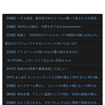
【画像】へずま議員、被災地でめちゃくちゃ働いて老人たちを笑顔にしてしまうwwwwwwwwwwwwwwww
【画像】ADHDとの旅行、大変すぎておわるwwwwww
【悲報】韓国人「2002年のワールドカップで韓国が4強になれたのって買収したからじゃないの?」
最近のスマフォってイヤホンジャック付いてないの?
【原神】アリョーシャが弱いのか八重が強すぎるのか。
『Dr.STONE』とかいうクソおもろい作品ｗｗｗ
【NTE】田舎の大草原で農業追加してほしい！
【NTE まとめ】エンドコンテンツと日課の重さに対するスレ民の議論
【画像】カードゲーム屋さん、ジジババの溜まり場になって終わるwwwwwwwwwwww
【動画】有名女優、アニソン盆踊りにブチ切れ「日本の品格が落ちたと思いました」
【画像】なろう主人公さん、ガチでとんでもない理由で追放されるwww