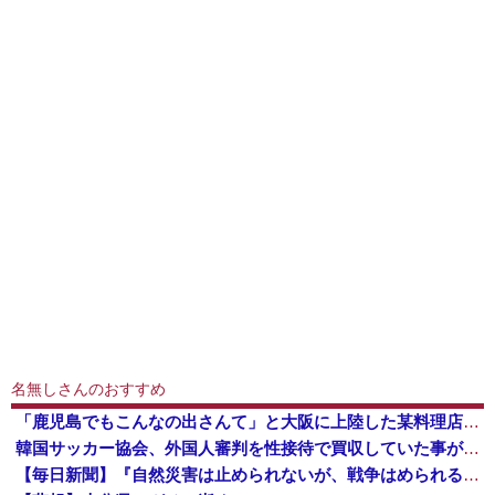
名無しさんのおすすめ
「鹿児島でもこんなの出さんて」と大阪に上陸した某料理店に批判殺到、鹿児島の養鶏家とタッグを組んだところで……
韓国サッカー協会、外国人審判を性接待で買収していた事が判明
【毎日新聞】『自然災害は止められないが、戦争はめられる』イオンモール熊本で被災の高校生平和誓う