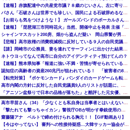
【速報】赤旗配達中の共産党市議７８歳のじいさん、左に寄りすぎたか車で民家当て逃げ
パさん「石破さんは世界でも珍しい、国民による石破辞めるなデモが自然発生した総理大臣です」
【お前らも気をつけような！】 ガールズバンドのボーカルさん、客席ダイブした結果『こう』なってしまいお気持ち表明してしまう…
【速報】「琵琶湖三市同時花火」当然、開催中止を発表 主催「今後案内するので個別返信できません」返金明言なく今後ご案内で終わる
シャインマスカット200房、畑から盗んだ疑い 岡山県警が男を逮捕 倉敷市 [8/9]
【悲報】高市政権の消費税減税に反対している９人の自民党議員が全て判明！！！！ やっぱりコイツラかｗｗｗｗｗ
【謎】岡崎市の公務員、妻を連れてサーフィンに出かけた結果・・・
ネトウヨってなんで高市に自分のアイデンティティ預けてんの？
【速報】熊本県知事「報道に強い不満・苦情が寄せられている」→TBSの報道特集がまさにそれな件
認知症の高齢者の資産260兆円が狙われている！ 「被害者の8割がだまされた認識なし」
【転売対策】『ポケモンカード』バンダイのカードゲームも転売対策にマイナンバー導入開始、今月から抽選販売に本人認証、公式大会にも「効果バツグン」
高市内閣の方針に反対した自民党議員9人のリストが話題に、「岩屋はどこへ行った？」との指摘もあるが……
「アニソン盆祭りで日本の品格が落ちた」と酷評した元女優、「あんたが品格を語るのかよ！」と総ツッコミを食らってしまい……
【神対応】？「あなたのせいで神戸が反中イメージになって中国人が来なくなる！」 → 神戸市議「で？」ｗｗｗｗｗｗｗｗｗｗｗｗｗｗｗ
高市早苗さん（34）「少なくとも私自身は当事者とはいえない世代ですから、反省なんかしておりませんし、反省を求められるいわれもないと思っております」
【悲報】米農家「もう無理です…」過去最大の在庫を抱える状態で新米収穫
「撃たれても撃っちゃイカン」警視庁OBが明かす拳銃使用の葛藤…河内長野「2発で射殺」なぜ起きた？！
防衛費、過去最大の約8兆9千億円要求へ…予算案で膨張、迎撃用無人機・AIなど導入！
齋藤陽アナ ベルトで締め付けられる胸元！！【GIF動画あり】
【悲報】彫り師さん、ぶちまける「タトゥー入れてるヤツ全員バカです」「すごい民度低いです」「一言目でバカだなってわかります全員」
【今はやってない】 審判への性接待疑惑…大韓サッカー協会が声明「現在は一切発生していない」
毎日新聞 注目度の高い論文数、中国が6年連続1位も… 自国引用が6割超 [8/7]