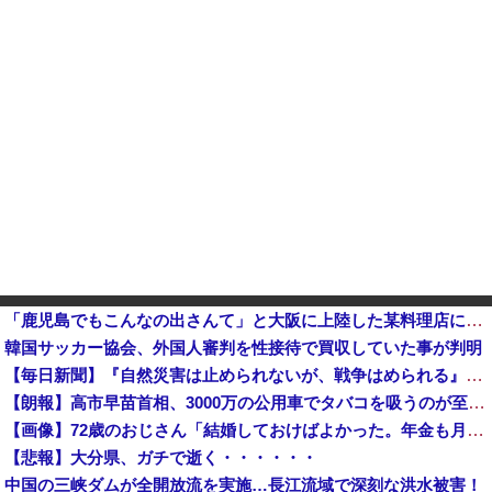
「鹿児島でもこんなの出さんて」と大阪に上陸した某料理店に批判殺到、鹿児島の養鶏家とタッグを組んだところで……
韓国サッカー協会、外国人審判を性接待で買収していた事が判明
【毎日新聞】『自然災害は止められないが、戦争はめられる』イオンモール熊本で被災の高校生平和誓う
【朗報】高市早苗首相、3000万の公用車でタバコを吸うのが至福の時間他
【画像】72歳のおじさん「結婚しておけばよかった。年金も月18万しか貰えない。もう人生終わり」
【悲報】大分県、ガチで逝く・・・・・・
中国の三峡ダムが全開放流を実施…長江流域で深刻な洪水被害！