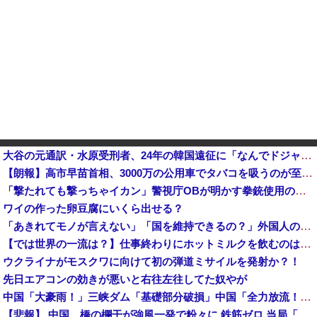
大谷の元通訳・水原受刑者、24年の韓国遠征に「なんでドジャースが韓国に？」「日本なら分かるんだけど」「みんな気が乗らない」と語っていたことが判明
【朗報】高市早苗首相、3000万の公用車でタバコを吸うのが至福の時間他
「撃たれても撃っちゃイカン」警視庁OBが明かす拳銃使用の葛藤…河内長野「2発で射殺」なぜ起きた？！
ワイの作った卵豆腐にいくら出せる？
「あきれてモノが言えない」「国を維持できるの？」外国人の永住許可要件の厳格化で在日中国人の本音は？
【では世界の一流は？】仕事終わりにホットミルクを飲むのは三流。瞑想するのは二流
ウクライナがモスクワに向けて初の弾道ミサイルを発射か？！
先日エアコンの効きが悪いと右往左往してた奴やが
中国「大豪雨！」三峡ダム「基礎部分破損」中国「全力放流！」台風13号「中国上陸予測」台風15号「中国接近（画像」中国「台風同時上陸！（穀物生産が壊滅危機」→
【悲報】 中国、橋の欄干が強風一発で粉々に 鉄筋ゼロ 当局「接着剤でくっつけただけ」「正常で、品質問題はない」