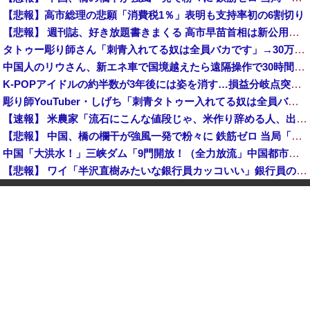
【悲報】高市総理の悲願「消費税1％」表明も支持率初の6割切り
【悲報】 週刊誌、好き放題書きまくる 高市早苗首相は新公用車の贅を尽くした後部座席でたばこを吸うのが至福の時間「どんどん延びる乗車時間」
タトゥー彫り師さん「刺青入れてる奴は全員バカです」→30万再生ｗｗｗｗｗｗ
中国人のリウさん、新エネ車で国境越えたら遠隔操作で30時間ロックされる！
K-POPアイドルの約半数が3年後には姿を消す…損益分岐点突破は4％未満
彫り師YouTuber・しげち「刺青タトゥー入れてる奴は全員バカです」「すごい民度低い」「5000円好きなんすよ、バカって」
【速報】 米農家「流石にこんな値段じゃ、米作り辞める人、出るんじゃないかなあ？？」
【悲報】 中国、橋の欄干が強風一発で粉々に 鉄筋ゼロ 当局「接着剤でくっつけただけ」「正常で、品質問題はない」
中国「大洪水！」三峡ダム「9門開放！（全力放流」中国都市「三峡沿線の道路水没」中国政府「高速道路封鎖！」中国ダム「緊急放流に合わせて開門（土砂崩れ発生」→
【悲報】 ワイ「半沢直樹みたいな銀行員カッコいい」銀行員の友人「あんな奴居ねえよ」
【朗報】 秋田県、UAEのオイルマネー2兆円が転がり込んでガチで東北最強になるぞｗｗｗｗｗｗｗ
【速報】 蓮舫「蓮舫だから叩いて良いという報道」 ネット「高市だから叩いて良いをやってるのがお前だろ」
【悲報】 中国、橋の欄干が強風一発で粉々に 鉄筋ゼロ 当局「接着剤でくっつけただけ」「正常で、品質問題はない」
中国「大洪水！」三峡ダム「9門開放！（全力放流」中国都市「三峡沿線の道路水没」中国政府「高速道路封鎖！」中国ダム「緊急放流に合わせて開門（土砂崩れ発生」→
石破茂前総理「ウクライナが核放棄しなければロシア侵攻しなかった」！
佐藤二朗、橋本愛との騒動で主演映画が完全白紙へｗｗｗｗｗ