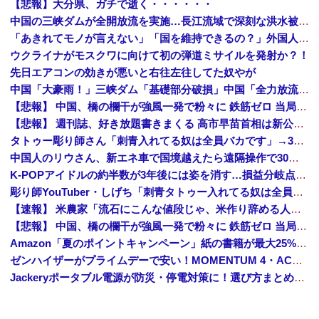
【悲報】大分県、ガチで逝く・・・・・・
中国の三峡ダムが全開放流を実施…長江流域で深刻な洪水被害！
「あきれてモノが言えない」「国を維持できるの？」外国人の永住許可要件の厳格化で在日中国人の本音は？
ウクライナがモスクワに向けて初の弾道ミサイルを発射か？！
先日エアコンの効きが悪いと右往左往してた奴やが
中国「大豪雨！」三峡ダム「基礎部分破損」中国「全力放流！」台風13号「中国上陸予測」台風15号「中国接近（画像」中国「台風同時上陸！（穀物生産が壊滅危機」→
【悲報】 中国、橋の欄干が強風一発で粉々に 鉄筋ゼロ 当局「接着剤でくっつけただけ」「正常で、品質問題はない」
【悲報】 週刊誌、好き放題書きまくる 高市早苗首相は新公用車の贅を尽くした後部座席でたばこを吸うのが至福の時間「どんどん延びる乗車時間」
タトゥー彫り師さん「刺青入れてる奴は全員バカです」→30万再生ｗｗｗｗｗｗ
中国人のリウさん、新エネ車で国境越えたら遠隔操作で30時間ロックされる！
K-POPアイドルの約半数が3年後には姿を消す…損益分岐点突破は4％未満
彫り師YouTuber・しげち「刺青タトゥー入れてる奴は全員バカです」「すごい民度低い」「5000円好きなんすよ、バカって」
【速報】 米農家「流石にこんな値段じゃ、米作り辞める人、出るんじゃないかなあ？？」
【悲報】 中国、橋の欄干が強風一発で粉々に 鉄筋ゼロ 当局「接着剤でくっつけただけ」「正常で、品質問題はない」
Amazon「夏のポイントキャンペーン」紙の書籍が最大25%ポイント還元 対象と条件を整理（2026年7月）
ゼンハイザーがプライムデーで安い！MOMENTUM 4・ACCENTUMなど対象モデルまとめ！
Jackeryポータブル電源が防災・停電対策に！選び方まとめ【プライムデー最終日】