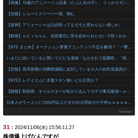
【画像】15歳のアニメージュ読者（たぶん女の子）、うっかりガンダム富野に質問してしまい無事に『反米』思想を叩き込まれる…
【悲報】ショートスリーパー堀、積む
【原神】アリョーシャは凸頑張っても七七と変わらない感じか。
【動画】ルビィちゃん、浜田雅功に首を絞められたせいで段々おかしな仕事が増える
【NTE まとめ】オークション要素でコンテンツ不足を解消？「一撃落札」や日課の選択肢増加に対するスレ民の評価と反応
いまだに続いていると聞いてビビる漫画「ながされて藍蘭島」「咲-Saki-」「らき☆すた」
【悲報】高市政権の消費税減税に反対している９人の自民党議員が全て判明！！！！ やっぱりコイツラかｗｗｗｗｗ
【NTE】レクイエムに水着スキン無いとか正気か？
【朗報】秋田県、オイルマネーが転がり込んでガチで東北最強へｗｗｗｗｗｗｗｗｗｗｗｗ
日本人がラーメンに1000円以上だすの渋る理由ガチ不明ｗｗｗｗｗｗｗｗｗ
5chnavi
31 :
2024/11/06(水) 15:56:11.27
株価爆上げなんですが