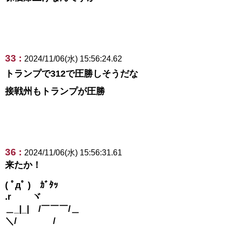
33 :
2024/11/06(水) 15:56:24.62
トランプで312で圧勝しそうだな
接戦州もトランプが圧勝
36 :
2024/11/06(水) 15:56:31.61
来たか！
( ﾟдﾟ ) ｶﾞﾀｯ
.r ヾ
＿_|_| /￣￣￣/＿
＼/ /