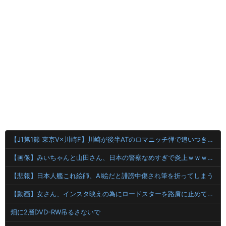
【J1第1節 東京V×川崎F】川崎が後半ATのロマニッチ弾で追いつき辛くもドロー 東京Vは痛恨クリアミスで勝ち点3を逃す
【画像】みいちゃんと山田さん、日本の警察なめすぎで炎上ｗｗｗｗwｗｗｗｗｗｗｗｗｗ
【悲報】日本人艦これ絵師、AI絵だと誹謗中傷され筆を折ってしまう
【動画】女さん、インスタ映えの為にロードスターを路肩に止めて記念撮影していたら後続車に突っ込まれて咽び泣くwwwwwwwwwwwwwww
畑に2層DVD-RW吊るさないで