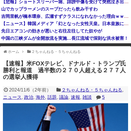
【悲報】ショートスリーパー堀、誹謗中傷を受けて突然泣き出すwww
【悲報】高市首相、もはやマッサージを受けただけで叩かれてしまう
山でカップラーメンのスープだったら飲み干すわ
反核団体の代表を務める爺さん、「核を持たないで日本を守れますか」と中学生に詰問された結果……
吉岡里帆が橋本環奈、広瀬すずクラスになれなかった理由ｗｗｗｗｗｗ
【悲報】高市総理の悲願「消費税1％」表明も支持率初の6割切り
【ニュース】韓国メディア「幻となった女性天皇。日本皇族に韓半島の男の血が入る可能性がゼロに・・・」
先日エアコンの効きが悪いと右往左往してた奴やが
中国の三峡ダムが全開放流を実施…長江流域で深刻な洪水被害！
【速報】 バスローブ姿の秋田県幹部職員による記者会見問題、ラブホテルからの参加だと特定「体調が優れなかったため...」とは何だったのか
ホーム
２ちゃんねる・５ちゃんねる
※アドブロック等の広告非表示プラグインやアドオンを利用している場合、
一部のコンテンツが表示されなくなったり、サイト全体のレイアウトが崩れ
【速報】米FOXテレビ、ドナルド・トランプ氏
たりする場合があります。
勝利と報道 過半数の２７０人超える２７７人
の選挙人獲得
2024/11/6
（
2年前
）
２ちゃんねる・５ちゃんねる
,
ニュース
,
政治
,
海外
,
話題
,
議論
,
速報
,
雑談
5