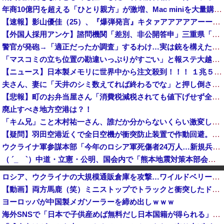
年商10億円を超える「ひとり親方」が激増、Mac miniを大量購入しAIを従業員代わりに
【速報】影山優佳（25）、『爆弾発言』キタァアアアアアーーーーー！！
【外国人採用アンケ】諮問機関「差別、非公開答申」三重県「差別に当たらず、公表する方針を決定した」
警官が発砲→「適正だったか調査」するわけ…実は銃を構えただけで警察本部長まで報告！
「マスコミの立ち位置の勘違いっぷりがすごい」と報ステ大越キャスターの台詞に視聴者絶句、高市とトランプを同列視させようという思惑がひしひしと
【ニュース】日本製メモリに世界中から注文殺到！！！ １兆５０００億円で工場増築へ
夫さん、妻に「天井のシミ数えてれば終わるでな」と押し倒されて性行為 → 凄いことになるｗｗｗｗｗ
【悲報】町のお弁当屋さん「消費税減税されても値下げせず全て利益にする！」と宣言しネットで物議 → ｗｗｗｗｗｗｗｗｗｗｗｗｗｗ
廃止すべき地方空港は？！
「キム兄」こと木村祐一さん、誰だか分からないくらい激変してしまう・・・
【疑問】羽田空港近くで全日空機が衝突防止装置で作動回避。これで「ニアミスではない」ってマジ？
ウクライナ軍参謀本部「今年のロシア軍死傷者24万人…新規兵力の募集規模を上回る」！
（ ´_ゝ`）中道・立憲・公明、国会内で「熊本地震対策本部会議」各省庁からヒアリング・現地から意見聴取「パーティション、人手、宿泊施設の不足や、...
【悲報】日本の歴史、ついに『崩壊』してしまう・・・・・
ロシア、ウクライナの大規模通販倉庫を攻撃…ワイルドベリーズへの報復！
【速報】山本太郎が去ったれいわ新選組、新たな党名は「いのちの党」 略称「いのち」
【動画】両方馬鹿（笑）ミニストップでトラックと衝突したドラレコが（ノ∇`）
【速報】子どもたちのヒーロー・任天堂、熊本地震を受け製品修理は無償対応（災害救助法適用地域） 義援金5000万円寄付
ヨーロッパが中国製メガソーラーを締め出しｗｗｗ
戦中戦後の広島を舞台にした名作漫画『はだしのゲン』が全巻50％オフで買える激安セール開催！！このチャンスを見逃すな！！
海外SNSで「日本で子供産めば無料だし日本国籍が得られる」というデマが大流行していた…:・
大進連所属の学生8人、在韓米軍平沢基地に無断侵入…米軍により身柄拘束！