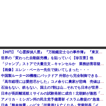
【99円】『心霊探偵八雲』 『万能鑑定士Ｑの事件簿』 『東京レイヴンズ』など、人気漫画が「全巻99円」の激安セール開催！！カドサマー2026キャンペーン！！
世界の「変わった自動販売機」を貼っていく【珍百景】他
「ジャンプ」ストアで大量注文→キャンセルか 業務妨害容疑で女逮捕
【画像】エレン・ベーカー先生で抜いてしまった・・・
中国製ルーター20機種にバックドア 外部から完全制御できる機能が仕込まれていた
「高市総理には愛想尽かした」コメ余りに農家が悲鳴 売値は生産原価の半分以下に…肥料代や燃料代は高騰「
石油もない、鉄もない、国土の7割は山…それでも日本が世界屈指の経済大国になれた「勤勉さ」以外の勝因！
日本が長距離巡航ミサイルの試験発射に成功！北朝鮮が激怒「日本が戦争国家になろうとしている」「絶対に傍観しない、必ず後悔させる」
アメリカ・ミシガン州の民主党予備選挙 イスラム教徒の“急進左派”候補が勝利確実に⋯トランプ氏は批判
日本「熊本地震」ハビタ「従業員2人亡くなる」営業部長「イオンのスタッフに制止されなかった」日本「部長が連絡後の店員行動を証言（謎」イオン「再入館可能の事実ない」→