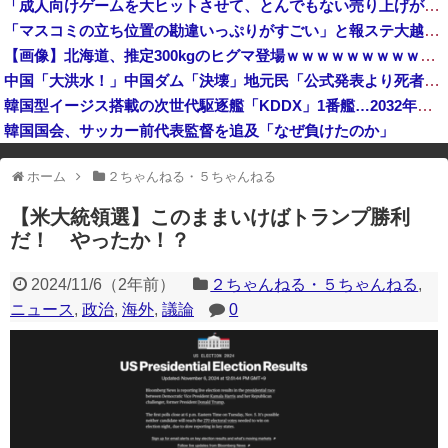
「成人向けゲームを大ヒットさせて、とんでもない売り上げが入ったぞー！」→最悪すぎる結果になり、「売り上げ0円だけど、多額の税金を払え」という状況...
クマが害獣扱いされる風潮にドラマ脚本家が不快感、「何度もクマに会ったことがあるけど全然怖くなかった」と主張しており……
「マスコミの立ち位置の勘違いっぷりがすごい」と報ステ大越キャスターの台詞に視聴者絶句、高市とトランプを同列視させようという思惑がひしひしと
【熊本地震】ヒカキン、『神対応』キタァアアアアーーーーーーー！！
【画像】北海道、推定300kgのヒグマ登場ｗｗｗｗｗｗｗｗｗｗｗｗｗｗｗｗｗｗｗｗ
中国企業Zbtlink製のルーター20機種にバックドア… 外部から完全制御のおそれ
中国「大洪水！」中国ダム「決壊」地元民「公式発表より死者多い！」中国政府「住民拘束！（安否不明」中国当局「救助隊動画も削除」台風13号「三峡ダム接近中」→
韓国型イージス搭載の次世代駆逐艦「KDDX」1番艦…2032年竣工と公示！
韓国国会、サッカー前代表監督を追及「なぜ負けたのか」
※アドブロック等の広告非表示プラグインやアドオンを利用している場合、
ホーム
２ちゃんねる・５ちゃんねる
一部のコンテンツが表示されなくなったり、サイト全体のレイアウトが崩れ
たりする場合があります。
【米大統領選】このままいけばトランプ勝利
だ！ やったか！？
2024/11/6
（
2年前
）
２ちゃんねる・５ちゃんねる
,
ニュース
,
政治
,
海外
,
議論
0