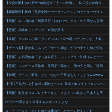
【投資の闇】若い男性の6割超が「人生の敗者」 株式投資が自信喪失の原因に
【朗報動画】舞台『美少女戦士セーラームーン』のセーラーウラヌス←くっそかわいいと話題にｗｗｗ 【Pickup06071958】
【画像】みい山作者「居酒屋行く奴はバカ。ホストの初回なら居酒屋より安く飲めてイケメンにチヤホヤされる」
【悲報】札幌オリンピック、８割が賛成・・・・
【速報】ダンロン小高「ダンガンロンパ2の新シナリオでは、人気キャラも殺していきますw」
【ゲーム脳】昔は多くあった「ゲーム叩き」が世の中から殆ど消えてしまった理由wwwwwwwwwwwwww
【悲報】人気配信者「はっきり言う、ジャングリア沖縄ほんとーーーーーーーーにおもんない！！！！」→炎上
【悲報】ワンピース原作者・尾田栄一郎さん、他の人と同じ「漫画家」という肩書きに不満
【動画】ゲーフリ新作、とんでもない手抜きをしてしまうwwwww
【8月7日発売決定】待望の新作がついに登場！ホロライブメンバーたちが熱い戦いを繰り広げる『ホロライブファンタジーバトル』のゲームPVが公開！Nintendo SwitchとSteam
【画像】海外女コスプレイヤーさん、スタイルの良さで日本人を圧倒してしまう 【Pickup06072001】
PCパーツ高すぎて自作する人減ってるよな
ストーリーをクリアした後が本番みたいなゲーム教えてくれ