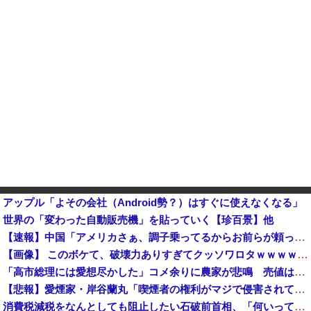
アップル「よその会社（Android勢？）はすぐに使えなくなる」
世界の「変わった自動販売機」を貼っていく【珍百景】他
【速報】中国「アメリカさぁ、調子乗ってるからお前らが頼ってる軍用中国ドローン輸出禁止するわw」
【画像】 このボケて、破壊力ありすぎてクッソワロタｗｗｗｗｗｗｗｗｗ
「高市総理には愛想尽かした」コメ余りに農家が悲鳴 売値は生産原価の半分以下に…肥料代や燃料代は高騰「
【悲報】愛煙家・岸谷蘭丸「喫煙者の権利がマジで侵害されてる」と私見 「いくら税金を我々が払ってるんだと」
消費税減税をなんとしても阻止したい石破前首相、「何いってんのこいつ」と有権者をドン引きさせるよな屁理屈を……