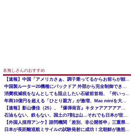
名無しさんのおすすめ
【速報】中国「アメリカさぁ、調子乗ってるからお前らが頼ってる軍用中国ドローン輸出禁止するわw」
中国製ルーター20機種にバックドア 外部から完全制御できる機能が仕込まれていた
消費税減税をなんとしても阻止したい石破前首相、「何いってんのこいつ」と有権者をドン引きさせるよな屁理屈を……
年商10億円を超える「ひとり親方」が激増、Mac miniを大量購入しAIを従業員代わりに
【速報】影山優佳（25）、『爆弾発言』キタァアアアアアーーーーー！！
石油もない、鉄もない、国土の7割は山…それでも日本が世界屈指の経済大国になれた「勤勉さ」以外の勝因！
【外国人採用アンケ】諮問機関「差別、非公開答申」三重県「差別に当たらず、公表する方針を決定した」
日本が長距離巡航ミサイルの試験発射に成功！北朝鮮が激怒「日本が戦争国家になろうとしている」「絶対に傍観しない、必ず後悔させる」