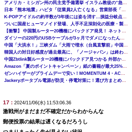
アメリカ・ミシガン州の民主党予備選挙 イスラム教徒の“急進左派”候補が勝利確実に⋯トランプ氏は批判
日本「熊本地震」ハビタ「従業員2人亡くなる」営業部長「イオンのスタッフに制止されなかった」日本「部長が連絡後の店員行動を証言（謎」イオン「再入館可能の事実ない」→
K-POPアイドルの約半数が3年後には姿を消す…損益分岐点突破は4％未満
ついに国産ヒューマノイド登場、人手不足深刻化の医療・製造現場などでの活用想定！
【衝撃】 中国製ルーター20機種にバックドア発見！ ネットに繋ぐだけで35秒ごとに中国のサーバーと通信
ダイソーの220円のUSBケーブルが3ヶ月でダメになったんやが
中国「大洪水！」三峡ダム「大雨で増水（台風直撃前」中国ダム「緊急放流！」中国鉄道「列車が走行中に流される」中国避難所「支援物資は有料です」謎の勢力「え」→
韓国人の対日好感度が過去最高に、「ノージャパン」は終わった？＝ネット「中国より100倍いい」
中国Zbtlink製ルーター20機種にバックドア見つかる 外部から完全制御のおそれ
Amazon「夏のポイントキャンペーン」紙の書籍が最大25%ポイント還元 対象と条件を整理（2026年7月）
ゼンハイザーがプライムデーで安い！MOMENTUM 4・ACCENTUMなど対象モデルまとめ！
Jackeryポータブル電源が防災・停電対策に！選び方まとめ【プライムデー最終日】
17 :
2024/11/06(水) 11:53:06.36
激戦州がまだまだ不確定だからわからんな
郵便投票の結果は遅くなるだろうし
つまりまったく先が見えない状況