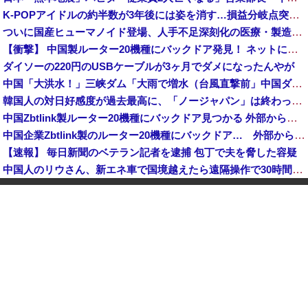
K-POPアイドルの約半数が3年後には姿を消す…損益分岐点突破は4％未満
ついに国産ヒューマノイド登場、人手不足深刻化の医療・製造現場などでの活用想定！
【衝撃】 中国製ルーター20機種にバックドア発見！ ネットに繋ぐだけで35秒ごとに中国のサーバーと通信
ダイソーの220円のUSBケーブルが3ヶ月でダメになったんやが
中国「大洪水！」三峡ダム「大雨で増水（台風直撃前」中国ダム「緊急放流！」中国鉄道「列車が走行中に流される」中国避難所「支援物資は有料です」謎の勢力「え」→
韓国人の対日好感度が過去最高に、「ノージャパン」は終わった？＝ネット「中国より100倍いい」
中国Zbtlink製ルーター20機種にバックドア見つかる 外部から完全制御のおそれ
中国企業Zbtlink製のルーター20機種にバックドア… 外部から完全制御のおそれ
【速報】 毎日新聞のベテラン記者を逮捕 包丁で夫を脅した容疑
中国人のリウさん、新エネ車で国境越えたら遠隔操作で30時間ロックされる！
中国「大洪水！」中国ダム「決壊」地元民「公式発表より死者多い！」中国政府「住民拘束！（安否不明」中国当局「救助隊動画も削除」台風13号「三峡ダム接近中」→
かつて650万部を誇った「週刊少年ジャンプ」、発行部数が初の100万部割れ
【速報】 記者「中革連は食料品消費税ゼロを公約に掲げていたが？」→階猛氏「そ、それは財源確保という条件付き」
「コンビニ、馬鹿にすんなよ」→あのオーナー夫婦、不起訴ｗｗｗｗｗｗｗｗｗ
【消費税率1％】 「下げるのが筋なんですけど…」消費減税で値下がりする分と同じだけ商品を値上げして店頭価格を変えない店も
中国「大洪水！」中国ダム「決壊」地元民「公式発表より死者多い！」中国政府「住民拘束！（安否不明」中国当局「救助隊動画も削除」台風13号「三峡ダム接近中」→