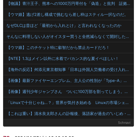
【物議】青汁王子、熊本への1000万円寄付を「偽造」と批判 証拠提示後の対応に疑問の声
【ウマ娘】逃げ2差し構成で挑むなら差し枠はスティル一択なのだ。
なぜDLCは昔ほど「最初から入れとけ」と言われなくなったのか
そんなに料理しない人がオイスター買うと全然減らなくて開封したまま消費期限きて使えなくなるんだよな
【ウマ娘】このチケット特に叡智だから禁止カードだろ！
【NTE】1.3はメイン以外に水着でバカンス的な夏イベほしい！
【海外の反応】舛添元東京都知事「日本は外国人労働者の受け入れ準備ができていない」 → 「変化を嫌い過ぎて準備なんて一生できないぞ」「少子化が問題として挙がったのは何年も前の話なのに」
【画像】最新ファイヤーエンブレム、主人公の性別が「Type-A」と「Type-B」になってしまう
【画像】週刊少年ジャンプさん ついに100万部を割ってしまう。何故ジャンプは読まれなくなったのか
「Linuxで十分じゃね…？」世界が気付き始める Linuxの市場シェアが初めて10%超える
【これは重い】清水良太郎さんの訃報後、落語家が過去の“いじめ・暴行被害”を告発
5chnavi