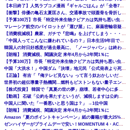
【本日終了】人気ラブコメ漫画『ギャルごはん』が「全巻70％」オフ、『ジャンケットバンク』 『BUNGO―ブンゴ―』の「39％オフクーポン」激安セ...
【衝撃】俳優の亀石太夏匡さん、交通事故で頭蓋骨を骨折した結果・・・
【予算100万】市長「特定外来生物クビアカは気持ち悪い虫だしそんな需要ないと思う」1匹300円相当の報奨金→初日に42万取られ焦り
マレーシア航空のパイロットが「運び屋」に、麻薬密輸容疑で拘束…最高刑は死刑！
【消費税減税】農家、ガチで『悲鳴』を上げてしまう・・・・・
「中国人ってこんなに嫌われているの？」日本生活9年目で明かす本心！
韓国人の対日好感度が過去最高に、「ノージャパン」は終わった？＝ネット「中国より100倍いい」
【朗報】 消費減税、閣議決定 来年4月から2年間1％に
【予算100万】 市長「特定外来生物クビアカは気持ち悪い虫だしそんな需要ないと思う」1匹300円相当の報奨金→初日に42万取られ焦り
中国「大洪水！」中国ダム「決壊」地元民「公式発表より死者多い！」中国政府「住民拘束！（安否不明」中国当局「救助隊動画も削除」台風13号「三峡ダム接近中」→
【正論】 有吉「『俺テレビ見ない』って言う奴おかしいだろ。団子屋で『団子食べない』って言うか？」
世界初の超伝導量子熱機関…燃料もピストンもない量子エンジンが回った！
【株式投資】 韓国で「真夏の世の夢」崩壊、若者中心に多くの人が「人生オワタ」―中国メディア
【動画】 石破「公約を果たすというが、減税しますは公約ではない。検討を加速するというのが公約だ」
中国人に聞いた「一番悪いと思う国は？」 →1位中国
【朗報】 消費減税、閣議決定 来年4月から2年間1％に
Amazon「夏のポイントキャンペーン」紙の書籍が最大25%ポイント還元 対象と条件を整理（2026年7月）
ゼンハイザーがプライムデーで安い！MOMENTUM 4・ACCENTUMなど対象モデルまとめ！