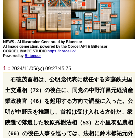
NEWS - AI Illustration Generated by Bittensor
AI Image generation, powered by the Corcel API & Bittensor
CORCEL IMAGE STUDIO
https://corcel.io/
Powered by
Bittensor
1 :
2024/11/05(火) 09:27:45.75
石破茂首相は、公明党代表に就任する斉藤鉄夫国
土交通相（72）の後任に、同党の中野洋昌元経済産
業政務官（46）を起用する方向で調整に入った。公
明が中野氏を推薦し、首相は受け入れる方針だ。衆
院選で落選した牧原秀樹法相（53）と小里泰弘農相
（66）の後任人事を巡っては、法相に鈴木馨祐元外