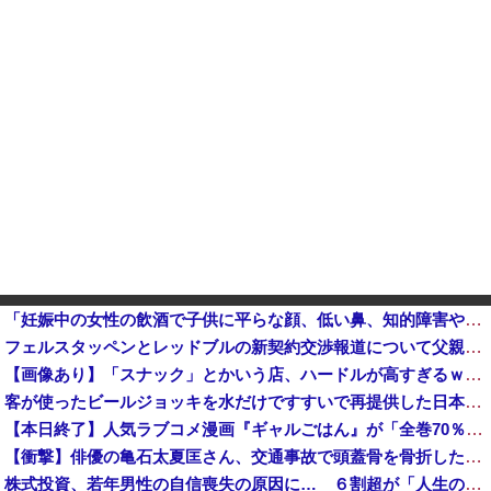
「妊娠中の女性の飲酒で子供に平らな顔、低い鼻、知的障害や発達遅延の『リスク』」 国が進めるプレコン資料に批判も
フェルスタッペンとレッドブルの新契約交渉報道について父親ヨスが否定他
【画像あり】「スナック」とかいう店、ハードルが高すぎるｗｗｗｗｗｗｗ
客が使ったビールジョッキを水だけですすいで再提供した日本の飲食店…韓国のネットで物議
【本日終了】人気ラブコメ漫画『ギャルごはん』が「全巻70％」オフ、『ジャンケットバンク』 『BUNGO―ブンゴ―』の「39％オフクーポン」激安セ...
【衝撃】俳優の亀石太夏匡さん、交通事故で頭蓋骨を骨折した結果・・・
株式投資、若年男性の自信喪失の原因に… ６割超が「人生の敗者」自認か