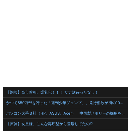
【朗報】高市首相、爆乳化！！！ サナ活待ったなし！
かつて650万部を誇った「週刊少年ジャンプ」、発行部数が初の100万部割れ
パソコン大手３社（HP、ASUS、Acer） 中国製メモリーの採用を開始
【原神】女皇様、こんな再序盤から登場してたの⁉