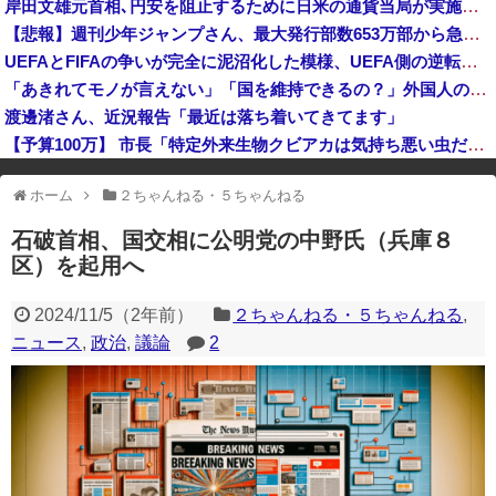
岸田文雄元首相､円安を阻止するために日米の通貨当局が実施した為替介入は｢一時しのぎに過ぎない｣との認識を示す
日本「熊本地震（震度7」イオンモール熊本「LPG漏れて爆発（液化石油ｶﾞｽ」日本「爆発で火災が吹き飛ぶ（爆轟発生説」ハビタ「遺族説明の虚偽を認め...
【悲報】週刊少年ジャンプさん、最大発行部数653万部から急降下でついに100万部を割ってしまう
反高市な自民党議員がモーニングショーに生出演、すると普段は自民を叩きまくりの某出演者が……
UEFAとFIFAの争いが完全に泥沼化した模様、UEFA側の逆転敗北すらあり得るような情勢に……
フェミさん「女性視点の避難所を提言します」
「あきれてモノが言えない」「国を維持できるの？」外国人の永住許可要件の厳格化で在日中国人の本音は？
渡邊渚さん、近況報告「最近は落ち着いてきてます」
【予算100万】 市長「特定外来生物クビアカは気持ち悪い虫だしそんな需要ないと思う」1匹300円相当の報奨金→初日に42万取られ焦り
※アドブロック等の広告非表示プラグインやアドオンを利用している場合、
ホーム
２ちゃんねる・５ちゃんねる
一部のコンテンツが表示されなくなったり、サイト全体のレイアウトが崩れ
たりする場合があります。
石破首相、国交相に公明党の中野氏（兵庫８
区）を起用へ
2024/11/5
（
2年前
）
２ちゃんねる・５ちゃんねる
,
ニュース
,
政治
,
議論
2