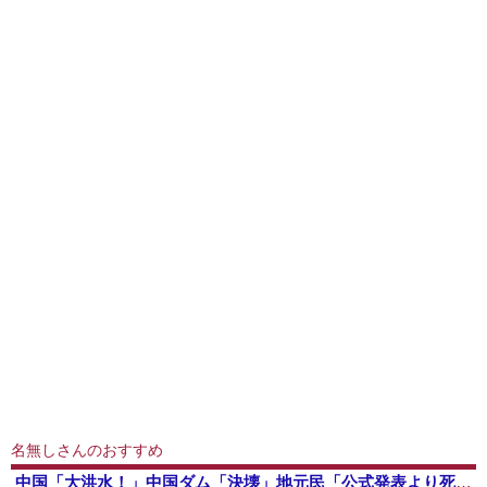
名無しさんのおすすめ
中国「大洪水！」中国ダム「決壊」地元民「公式発表より死者多い！」中国政府「住民拘束！（安否不明」中国当局「救助隊動画も削除」台風13号「三峡ダム接近中」→