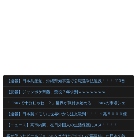
【速報】日本共産党、沖縄県知事選で公職選挙法違反！！！ 110番通報されても辞全くめない件
【悲報】ジャンポケ斉藤、懲役７年求刑ｗｗｗｗｗｗｗ
「Linuxで十分じゃね…？」世界が気付き始める Linuxの市場シェアが初めて10%超える
【速報】日本製メモリに世界中から注文殺到！！！ １兆５０００億円で工場増築へ
【ニュース】高市内閣、在日外国人の生活保護にメス！！！！
客が使ったビールジョッキを水だけですすいで再提供した日本の飲食店…韓国のネットで物議