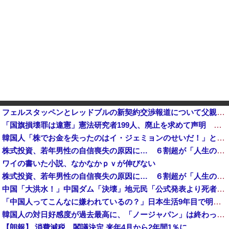
フェルスタッペンとレッドブルの新契約交渉報道について父親ヨスが否定他
「国旗損壊罪は違憲」憲法研究者199人、廃止を求めて声明 ←なら国旗破損して逮捕されて裁判すれば
韓国人「株でお金を失ったのはイ・ジェミョンのせいだ！」として支持率が右肩下がりに……まあ、本当にその側面があるので救えないんですが
株式投資、若年男性の自信喪失の原因に… ６割超が「人生の敗者」自認か
ワイの書いた小説、なかなかｐｖが伸びない
株式投資、若年男性の自信喪失の原因に… ６割超が「人生の敗者」自認か
中国「大洪水！」中国ダム「決壊」地元民「公式発表より死者多い！」中国政府「住民拘束！（安否不明」中国当局「救助隊動画も削除」台風13号「三峡ダム接近中」→
「中国人ってこんなに嫌われているの？」日本生活9年目で明かす本心！
韓国人の対日好感度が過去最高に、「ノージャパン」は終わった？＝ネット「中国より100倍いい」
【朗報】 消費減税、閣議決定 来年4月から2年間1％に