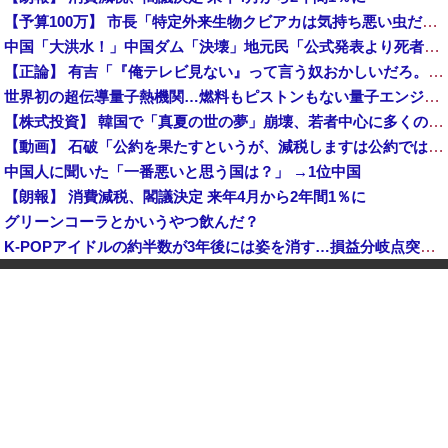
【予算100万】 市長「特定外来生物クビアカは気持ち悪い虫だしそんな需要ないと思う」1匹300円相当の報奨金→初日に42万取られ焦り
中国「大洪水！」中国ダム「決壊」地元民「公式発表より死者多い！」中国政府「住民拘束！（安否不明」中国当局「救助隊動画も削除」台風13号「三峡ダム接近中」→
【正論】 有吉「『俺テレビ見ない』って言う奴おかしいだろ。団子屋で『団子食べない』って言うか？」
世界初の超伝導量子熱機関…燃料もピストンもない量子エンジンが回った！
【株式投資】 韓国で「真夏の世の夢」崩壊、若者中心に多くの人が「人生オワタ」―中国メディア
【動画】 石破「公約を果たすというが、減税しますは公約ではない。検討を加速するというのが公約だ」
中国人に聞いた「一番悪いと思う国は？」 →1位中国
【朗報】 消費減税、閣議決定 来年4月から2年間1％に
グリーンコーラとかいうやつ飲んだ？
K-POPアイドルの約半数が3年後には姿を消す…損益分岐点突破は4％未満
韓国型イージス搭載の次世代駆逐艦「KDDX」1番艦…2032年竣工と公示！
玉川徹「包丁男を結果的に死刑にしたことになる」←これどう思う？？？
中国「大洪水！」三峡ダム「大雨で増水（台風直撃前」中国ダム「緊急放流！」中国鉄道「列車が走行中に流される」中国避難所「支援物資は有料です」謎の勢力「え」→
【速報】 玉川徹「死んでいなければ銃刀法違反と公務執行妨害、警察官が事実上の死刑にした」
日本が長距離巡航ミサイルの試験発射に成功！北朝鮮が激怒「日本が戦争国家になろうとしている」「絶対に傍観しない、必ず後悔させる」
中国人のリウさん、新エネ車で国境越えたら遠隔操作で30時間ロックされる！