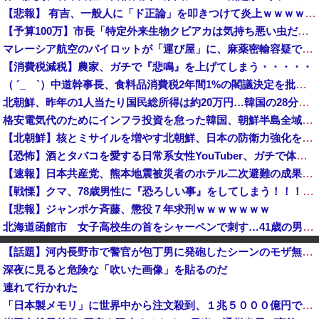
【悲報】 有吉、一般人に「ド正論」を叩きつけて炎上ｗｗｗｗｗｗｗｗ
【予算100万】市長「特定外来生物クビアカは気持ち悪い虫だしそんな需要ないと思う」1匹300円相当の報奨金→初日に42万取られ焦り
マレーシア航空のパイロットが「運び屋」に、麻薬密輸容疑で拘束…最高刑は死刑！
【消費税減税】農家、ガチで『悲鳴』を上げてしまう・・・・・
（ ´_ゝ`）中道幹事長、食料品消費税2年間1%の閣議決定を批判 → 記者「中道改革連合は食料品消費税ゼロを公約に掲げていたが？」→ 階猛氏「
北朝鮮、昨年の1人当たり国民総所得は約20万円…韓国の28分の1！
格安電気代のためにインフラ投資を怠った韓国、朝鮮半島全域を猛暑が直撃してしまった結果……
【北朝鮮】核とミサイルを増やす北朝鮮、日本の防衛力強化を見て突然「平和」を語り始める
【恐怖】酒とタバコを愛する日常系女性YouTuber、ガチで体が終わる・・・
【速報】日本共産党、熊本地震被災者のホテル二次避難の成果はウチだとアレオレ詐欺をはじめる
【戦慄】クマ、78歳男性に『恐ろしい事』をしてしまう！！！！！！！
【悲報】ジャンポケ斉藤、懲役７年求刑ｗｗｗｗｗｗｗ
北海道函館市 女子高校生の首をシャーペンで刺す…41歳の男を現行犯逮捕 面識なし [8/5]
各社のAI、続々と暴走 勝手に人間のフリをしてサイバー攻撃を仕掛ける事件が相次ぐ
【話題】河内長野市で警官が包丁男に発砲したシーンのモザ無し映像が公開される。
日本「沖縄県知事選（9月」一色正春「海難事件追及（検証」八重山日報「抗議団体が危険航行（生徒乗せ制限区域侵入」第三者委員会「抗議団体の構成組織は...
深夜に見ると危険な「吹いた画像」を貼るのだ
【おいおい】NHK職員、番組出演者から性被害を受けていたことが発覚「PTSDと診断されるも、復職時に異動希望かなわず」
連れて行かれた
【悲報】警察官、刃物男へ発泡 → 左胸に命中し死亡 → ﾈｯﾄ「手足を狙え」「過剰防衛だ」と批判の声…
「日本製メモリ」に世界中から注文殺到、１兆５０００億円で工場増築へ
【速報】日本製メモリに世界中から注文殺到！！！ １兆５０００億円で工場増築へ