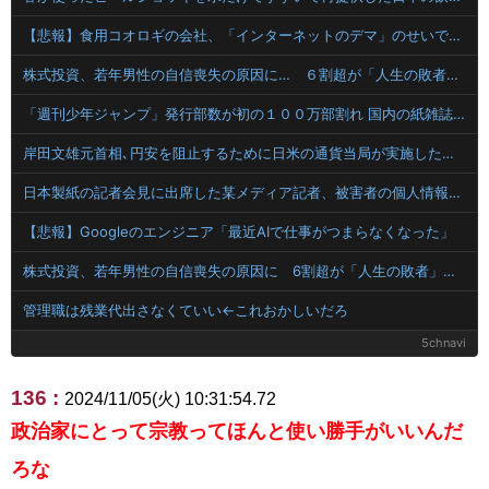
【悲報】食用コオロギの会社、「インターネットのデマ」のせいで倒産ｗｗｗｗｗ
株式投資、若年男性の自信喪失の原因に… ６割超が「人生の敗者」自認か
「週刊少年ジャンプ」発行部数が初の１００万部割れ 国内の紙雑誌で「１００万部超」ゼロに
岸田文雄元首相､円安を阻止するために日米の通貨当局が実施した為替介入は｢一時しのぎに過ぎない｣との認識を示す
日本製紙の記者会見に出席した某メディア記者、被害者の個人情報を執拗に聞き出そうとしてしまい……
【悲報】Googleのエンジニア「最近AIで仕事がつまらなくなった」
株式投資、若年男性の自信喪失の原因に 6割超が「人生の敗者」自認
管理職は残業代出さなくていい←これおかしいだろ
5chnavi
136 :
2024/11/05(火) 10:31:54.72
政治家にとって宗教ってほんと使い勝手がいいんだ
ろな