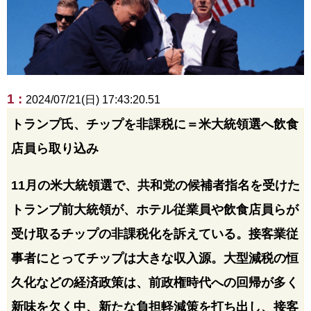
1 :
2024/07/21(日) 17:43:20.51
トランプ氏、チップを非課税に＝米大統領選へ飲食
店員ら取り込み
11月の米大統領選で、共和党の候補者指名を受けた
トランプ前大統領が、ホテル従業員や飲食店員らが
受け取るチップの非課税化を訴えている。接客業従
事者にとってチップは大きな収入源。大型減税の恒
久化などの経済政策は、前政権時代への回帰が多く
新味を欠く中、新たな負担軽減策を打ち出し、接客