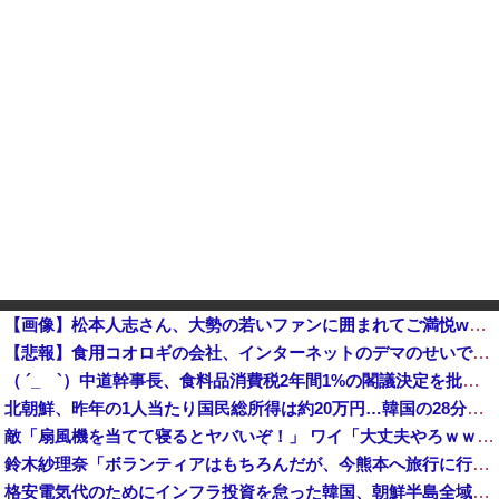
【画像】松本人志さん、大勢の若いファンに囲まれてご満悦wwwwwwwwwwwwww
【悲報】食用コオロギの会社、インターネットのデマのせいで倒産ｗｗｗｗｗｗｗｗｗｗｗｗ
（ ´_ゝ`）中道幹事長、食料品消費税2年間1%の閣議決定を批判 → 記者「中道改革連合は食料品消費税ゼロを公約に掲げていたが？」→ 階猛氏「
北朝鮮、昨年の1人当たり国民総所得は約20万円…韓国の28分の1！
敵「扇風機を当てて寝るとヤバいぞ！」 ワイ「大丈夫やろｗｗｗ」扇風機ポチー
鈴木紗理奈「ボランティアはもちろんだが、今熊本へ旅行に行くことも支援になる」
格安電気代のためにインフラ投資を怠った韓国、朝鮮半島全域を猛暑が直撃してしまった結果……