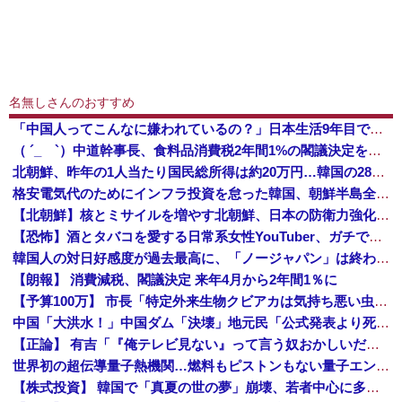
名無しさんのおすすめ
「中国人ってこんなに嫌われているの？」日本生活9年目で明かす本心！
（ ´_ゝ`）中道幹事長、食料品消費税2年間1%の閣議決定を批判 → 記者「中道改革連合は食料品消費税ゼロを公約に掲げていたが？」→ 階猛氏「
北朝鮮、昨年の1人当たり国民総所得は約20万円…韓国の28分の1！
格安電気代のためにインフラ投資を怠った韓国、朝鮮半島全域を猛暑が直撃してしまった結果……
【北朝鮮】核とミサイルを増やす北朝鮮、日本の防衛力強化を見て突然「平和」を語り始める
【恐怖】酒とタバコを愛する日常系女性YouTuber、ガチで体が終わる・・・
韓国人の対日好感度が過去最高に、「ノージャパン」は終わった？＝ネット「中国より100倍いい」
【朗報】 消費減税、閣議決定 来年4月から2年間1％に
【予算100万】 市長「特定外来生物クビアカは気持ち悪い虫だしそんな需要ないと思う」1匹300円相当の報奨金→初日に42万取られ焦り
中国「大洪水！」中国ダム「決壊」地元民「公式発表より死者多い！」中国政府「住民拘束！（安否不明」中国当局「救助隊動画も削除」台風13号「三峡ダム接近中」→
【正論】 有吉「『俺テレビ見ない』って言う奴おかしいだろ。団子屋で『団子食べない』って言うか？」
世界初の超伝導量子熱機関…燃料もピストンもない量子エンジンが回った！
【株式投資】 韓国で「真夏の世の夢」崩壊、若者中心に多くの人が「人生オワタ」―中国メディア