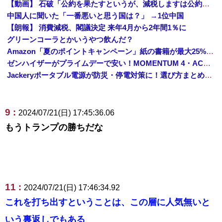
【動画】 石破「公約を果たすというが、減税しますは公約ではない。検討を加速するというのが公約だ」
中国人に聞いた「一番悪いと思う国は？」 →1位中国
【朗報】 消費減税、閣議決定 来年4月から2年間1％に
グリーンコーラとかいうやつ飲んだ？
Amazon「夏のポイントキャンペーン」紙の書籍が最大25%ポイント還元 対象と条件を整理（2026年7月）
ゼンハイザーがプライムデーで安い！MOMENTUM 4・ACCENTUMなど対象モデルまとめ！
Jackeryポータブル電源が防災・停電対策に！選び方まとめ【プライムデー最終日】
9 :
2024/07/21(日) 17:45:36.06
もうトランプの勝ちだな
11 :
2024/07/21(日) 17:46:34.92
これを打ち出すということは、この層に人気無いと
いう裏返しでもある