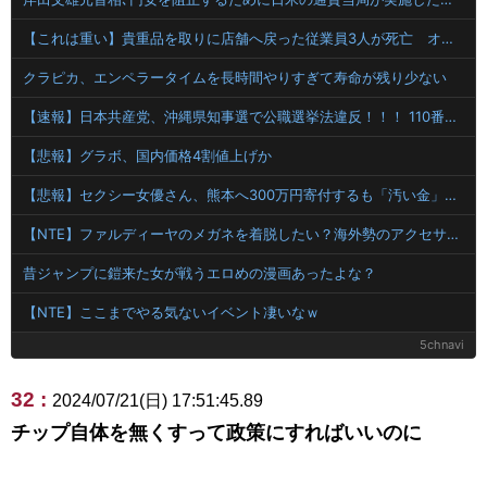
【これは重い】貴重品を取りに店舗へ戻った従業員3人が死亡 オンワードが再発防止策を発表
クラピカ、エンペラータイムを長時間やりすぎて寿命が残り少ない
【速報】日本共産党、沖縄県知事選で公職選挙法違反！！！ 110番通報されても辞全くめない件
【悲報】グラボ、国内価格4割値上げか
【悲報】セクシー女優さん、熊本へ300万円寄付するも「汚い金」「投稿するな」と叩かれる
【NTE】ファルディーヤのメガネを着脱したい？海外勢のアクセサリー切り替え要望まとめ
昔ジャンプに鎧来た女が戦うエロめの漫画あったよな？
【NTE】ここまでやる気ないイベント凄いなｗ
5chnavi
32 :
2024/07/21(日) 17:51:45.89
チップ自体を無くすって政策にすればいいのに