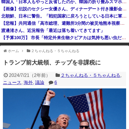
韓国人「日本人もやっと反省したのか、韓国の折り畳みスマホが欲しくて欲しくて我慢できないみたいです」
【は？】全国知事会、政府などに「多文化共生社会実現に向けた提言」を提出 「国は在留外国人を労働者と見ているが、日本人と同じ生活者」
【画像】伝説のセクシー女優さん、ディナーデート付き撮影会が話題になってしまうｗｗｗｗｗｗ
なんかファミマとかでグリーンコーラっての売ってたけどどうなん？
北朝鮮、日本に警告。「戦犯国家に戻ろうとしている日本に軍事的選択肢を検討」
【悲報】共同通信「高市総理、避難所3分間の被災地熊本視察動画に批判！」 → 内閣報道官「避難所視察は51分間！大変な状況の中で、1時間近く受け入れていただき、感謝！」
渡邊渚さん、近況報告「最近は落ち着いてきてます」
【予算100万】 市長「特定外来生物クビアカは気持ち悪い虫だしそんな需要ないと思う」1匹300円相当の報奨金→初日に42万取られ焦り
イオンモール熊本の爆発、ガス管に残っていたLPガスが漏れたことが原因か 経産省が全国の大規模施設でガス供給設備の点検要請
ホーム
２ちゃんねる・５ちゃんねる
※アドブロック等の広告非表示プラグインやアドオンを利用している場合、
一部のコンテンツが表示されなくなったり、サイト全体のレイアウトが崩れ
トランプ前大統領、チップを非課税に
たりする場合があります。
2024/7/21
（
2年前
）
２ちゃんねる・５ちゃんねる
,
ニュース
,
海外
,
議論
6