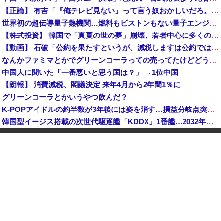
【正論】 有吉「『俺テレビ見ない』って言う奴おかしいだろ。団子屋で『団子食べない』って言うか？」
世界初の超伝導量子熱機関…燃料もピストンもない量子エンジンが回った！
【株式投資】 韓国で「真夏の世の夢」崩壊、若者中心に多くの人が「人生オワタ」―中国メディア
【動画】 石破「公約を果たすというが、減税しますは公約ではない。検討を加速するというのが公約だ」
なんかファミマとかでグリーンコーラっての売ってたけどどうなん？
中国人に聞いた「一番悪いと思う国は？」 →1位中国
【朗報】 消費減税、閣議決定 来年4月から2年間1％に
グリーンコーラとかいうやつ飲んだ？
K-POPアイドルの約半数が3年後には姿を消す…損益分岐点突破は4％未満
韓国型イージス搭載の次世代駆逐艦「KDDX」1番艦…2032年竣工と公示！
玉川徹「包丁男を結果的に死刑にしたことになる」←これどう思う？？？
中国「大洪水！」三峡ダム「大雨で増水（台風直撃前」中国ダム「緊急放流！」中国鉄道「列車が走行中に流される」中国避難所「支援物資は有料です」謎の勢力「え」→
【速報】 玉川徹「死んでいなければ銃刀法違反と公務執行妨害、警察官が事実上の死刑にした」
日本が長距離巡航ミサイルの試験発射に成功！北朝鮮が激怒「日本が戦争国家になろうとしている」「絶対に傍観しない、必ず後悔させる」
中国人のリウさん、新エネ車で国境越えたら遠隔操作で30時間ロックされる！
【韓国株】 7月のKOSPI 28.9％下落…通貨危機を超える過去最大の下げ幅