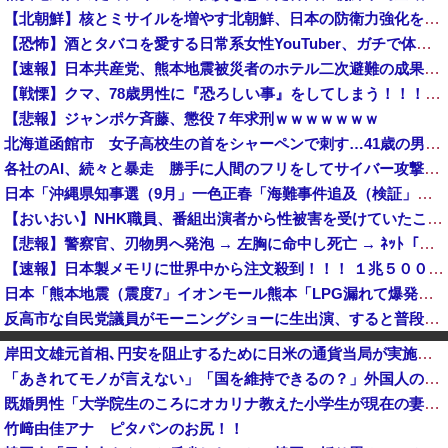
【北朝鮮】核とミサイルを増やす北朝鮮、日本の防衛力強化を見て突然「平和」を語り始める
【恐怖】酒とタバコを愛する日常系女性YouTuber、ガチで体が終わる・・・
【速報】日本共産党、熊本地震被災者のホテル二次避難の成果はウチだとアレオレ詐欺をはじめる
【戦慄】クマ、78歳男性に『恐ろしい事』をしてしまう！！！！！！！
【悲報】ジャンポケ斉藤、懲役７年求刑ｗｗｗｗｗｗｗ
北海道函館市 女子高校生の首をシャーペンで刺す…41歳の男を現行犯逮捕 面識なし [8/5]
各社のAI、続々と暴走 勝手に人間のフリをしてサイバー攻撃を仕掛ける事件が相次ぐ
日本「沖縄県知事選（9月」一色正春「海難事件追及（検証」八重山日報「抗議団体が危険航行（生徒乗せ制限区域侵入」第三者委員会「抗議団体の構成組織は...
【おいおい】NHK職員、番組出演者から性被害を受けていたことが発覚「PTSDと診断されるも、復職時に異動希望かなわず」
【悲報】警察官、刃物男へ発泡 → 左胸に命中し死亡 → ﾈｯﾄ「手足を狙え」「過剰防衛だ」と批判の声…
【速報】日本製メモリに世界中から注文殺到！！！ １兆５０００億円で工場増築へ
日本「熊本地震（震度7」イオンモール熊本「LPG漏れて爆発（液化石油ｶﾞｽ」日本「爆発で火災が吹き飛ぶ（爆轟発生説」ハビタ「遺族説明の虚偽を認め...
反高市な自民党議員がモーニングショーに生出演、すると普段は自民を叩きまくりの某出演者が……
フェミさん「女性視点の避難所を提言します」
岸田文雄元首相､円安を阻止するために日米の通貨当局が実施した為替介入は｢一時しのぎに過ぎない｣との認識を示す
なんかファミマとかでグリーンコーラっての売ってたけどどうなん？
「あきれてモノが言えない」「国を維持できるの？」外国人の永住許可要件の厳格化で在日中国人の本音は？
【悲報】ヒカルさん、落語の途中で『異常事態』が発生してしまう！！！！！
既婚男性「大学院生のころにオカリナ教えた小学生が現在の妻ですね」→ネット大荒れｗｗｗｗ
某野党議員が「自分を批判する垢は工作垢だ」と示唆、複数の一般人アカウントを晒し上げにしてしまい……
竹﨑由佳アナ ピタパンのお尻！！
東京都町田市名物「イチョウ」54本が一斉に枯れる 伐採した木に使った除草剤が根をつたったか 市は植え直しへ [8/5]