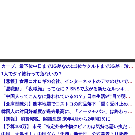
カープ、最下位中日まで1G差なのに3位ヤクルトまで3G差←珍しい状況他
1人でタイ旅行って危ないの？
【悲報】食用コオロギの会社、インターネットのデマのせいで倒産ｗｗｗｗｗｗｗｗｗｗｗｗ
「昼職顔」「夜職顔」ってなに？ SNSで広がる新たなルッキズム論争（※画像あり）
「中国人ってこんなに嫌われているの？」日本生活9年目で明かす本心！
【倉庫型陳列】熊本地震でコストコの商品落下「重く受け止めております」地震大国で「高積み陳列」が心配...IKEAにも聞いた
韓国人の対日好感度が過去最高に、「ノージャパン」は終わった？＝ネット「中国より100倍いい」
【朗報】 消費減税、閣議決定 来年4月から2年間1％に
【予算100万】 市長「特定外来生物クビアカは気持ち悪い虫だしそんな需要ないと思う」1匹300円相当の報奨金→初日に42万取られ焦り
中国「大洪水！」中国ダム「決壊」地元民「公式発表より死者多い！」中国政府「住民拘束！（安否不明」中国当局「救助隊動画も削除」台風13号「三峡ダム接近中」→