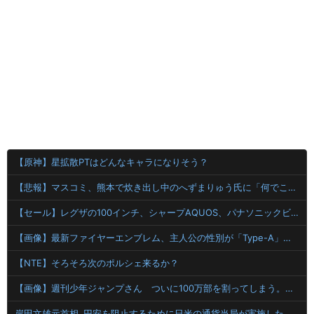
【原神】星拡散PTはどんなキャラになりそう？
【悲報】マスコミ、熊本で炊き出し中のへずまりゅう氏に「何でこんなことを？」と質問ｗｗｗｗ
【セール】レグザの100インチ、シャープAQUOS、パナソニックビエラ、ハイセンス（100V型）などの４K液晶テレビがセール中！
【画像】最新ファイヤーエンブレム、主人公の性別が「Type-A」と「Type-B」になってしまう
【NTE】そろそろ次のポルシェ来るか？
【画像】週刊少年ジャンプさん ついに100万部を割ってしまう。何故ジャンプは読まれなくなったのか
岸田文雄元首相､円安を阻止するために日米の通貨当局が実施した為替介入は｢一時しのぎに過ぎない｣との認識を示す