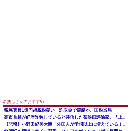
名無しさんのおすすめ
税務署員1億円超脱税疑い 詐取金で競艇か、国税当局
高市首相が経歴詐称していると確信した某映画評論家、「上級公務員試験に合格とは書いてないんですが…」とツッコミを受けまくり……
【悲報】小野田紀美大臣「外国人が予想以上に増えている！」 ← 自民党が自ら受け入れ推進しておいて他人事発言と突っ込み殺到 ｗｗｗｗｗｗｗｗｗｗｗ...