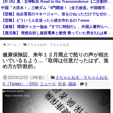
【R-18】真・女神転生 Road to the Transcendence【二次創作】 第２６話
高市総理「物価上昇を上回る賃上げを日本に定着させる」国家公務員月給3.51％増へ 地方公務員も追随する見通し
中国「大洪水！」三峡ダム「9門開放！（全力放流」中国都市「三峡沿線の道路水没」中国政府「高速道路封鎖！」中国ダム「緊急放流に合わせて開門（土砂崩れ発生」→
【再入館問題】イオン「ハビタとのやり取りは確認できず」も、抑止や社内ルール運用が徹底できなかった可能性を認める
【悲報】仙台育英のマネージャー、首をひねっただけでなぜかウインクしたことにされてしまう
高市総理「物価上昇を上回る賃上げを日本に定着させる」国家公務員月給3.51％増へ 地方公務員も追随する見通し
【悲報】どういう人生送ったら彼女作れるの？www
【速報】 韓国サッカー協会『すでに時効だ』、外国人審判らへ性的接待疑惑→ロンドン五輪は銅メダルはく奪の可能性「審判の国籍は日本、UAE、イラン」
【鹿児島】 突然右折し路面電車と衝突 乗っていた男女3人は車を放置しダッシュで逃走中
サウジ・パキスタン・トルコ3カ国が共同防衛協定締結…「イスラム版NATO」指摘も！
ホーム
２ちゃんねる・５ちゃんねる
※アドブロック等の広告非表示プラグインやアドオンを利用している場合、
一部のコンテンツが表示されなくなったり、サイト全体のレイアウトが崩れ
健康保険証、来年１２月廃止で怒りの声が相次
たりする場合があります。
いでいるもよう…「取得は任意だったはず、進
め方が詐欺的」
2023/12/22
（
3年前
）
２ちゃんねる・５ちゃんねる
,
X（Twitter）・SNS
,
ニュース
,
社会
,
議論
9