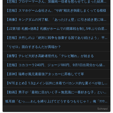
【悲報】プロゲーマーさん、加藤純一信者を怒らせてしまった結果、好き嫌い5位にwwwwwwww
【悲報】スマホゲーム会社さん、”サ終”相次ぎ倒産しまくってる模様
【画像】キングダムの河了貂、「あったけぇ壁」に引き続き更に味方をぶっ殺す作戦を実行する
【J2第1節 札幌×徳島】札幌がホームでの開幕戦を制し5年ぶり白星発進！新加入のペイショットが1G1Aの活躍
【悲報】大竹しのぶ「絶対に戦争を放棄する国であり続けよう」 平和への思いをつづる 広島に原爆が投下されてから81年
『リゼロ』面白すぎるんだが異端か？
【衝撃】テレビ大好き高齢者世代も「テレビ離れ」が始まる
【悲報】コカコーラ240円、ジョージ180円、9月1日出荷分から値上げ
【原神】瑞希が風元素最強アタッカーに昇格してて草
【NTEまとめ】1.3はメイン以外に水着でバカンス的な夏イベが欲しい
【動画】男子が「最初に目がいく子＝無意識に一番好きな子」という恋愛心理テストｗｗｗｗｗｗｗｗｗｗｗｗｗｗｗ 【Pickup07093031】
狐耳娘「むっ……わしを縛り上げてどうするつもりじゃ！」俺「ｸｸｸ……>>3」
5chnavi