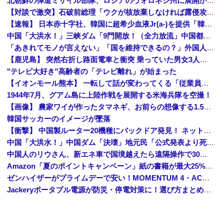
北朝鮮の弾道ミサイル部隊、ロシアのヴォロネジ州に展開か…北朝鮮は本質的にウクライナと戦争状態に！
【対談で激突】石破前総理「ウクが核放棄しなければ露侵攻なかった」 湯崎前県知事「核抑止はフィクション」
【速報】 日本赤十字社、韓国に超希少血液Jr(a-)を提供「韓国内では適合する血液を確保できなかった」※今回で4回目
中国「大洪水！」三峡ダム「9門開放！（全力放流」中国都市「三峡沿線の道路水没」中国政府「高速道路封鎖！」中国ダム「緊急放流に合わせて開門（土砂崩れ発生」→
「あきれてモノが言えない」「国を維持できるの？」外国人の永住許可要件の厳格化で在日中国人の本音は？
【鹿児島】 突然右折し路面電車と衝突 乗っていた男女3人は車を放置しダッシュで逃走中
"テレビ大好き"高齢者の「テレビ離れ」が始まった
【イオンモール熊本】 一転して話が変わってくる「従業員の避難誘導の証言が複数」イオン側が社内規定に抵触していた疑い
1944年7月、グアム島に上陸作戦を展開する米海兵隊を空撮！
【画像】 農家ワイが作ったタマネギ、お前らの想像する1.5倍はデカいぞ
韓国サッカーのイメージが墜落
【衝撃】 中国製ルーター20機種にバックドア発見！ ネットに繋ぐだけで35秒ごとに中国のサーバーと通信
中国「大洪水！」中国ダム「決壊」地元民「公式発表より死者多い！」中国政府「住民拘束！（安否不明」中国当局「救助隊動画も削除」台風13号「三峡ダム接近中」→
中国人のリウさん、新エネ車で国境越えたら遠隔操作で30時間ロックされる！
Amazon「夏のポイントキャンペーン」紙の書籍が最大25%ポイント還元 対象と条件を整理（2026年7月）
ゼンハイザーがプライムデーで安い！MOMENTUM 4・ACCENTUMなど対象モデルまとめ！
Jackeryポータブル電源が防災・停電対策に！選び方まとめ【プライムデー最終日】