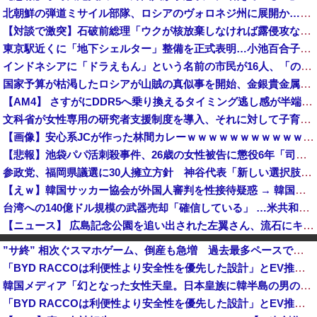
北朝鮮の弾道ミサイル部隊、ロシアのヴォロネジ州に展開か…北朝鮮は本質的にウクライナと戦争状態に！
【対談で激突】石破前総理「ウクが核放棄しなければ露侵攻なかった」 湯崎前県知事「核抑止はフィクション」
東京駅近くに「地下シェルター」整備を正式表明…小池百合子知事「多くの方が滞在、施設整備の効果高い」
インドネシアに「ドラえもん」という名前の市民が16人、「のび太」は181人
国家予算が枯渇したロシアが山賊の真似事を開始、金銀貴金属じゃなくて自動車とかってところがリアリティありすぎる……
【AM4】 さすがにDDR5へ乗り換えるタイミング逃し感が半端ない
文科省が女性専用の研究者支援制度を導入、それに対して子育て負担に苦しむ若手男性研究者は……
【画像】安心系JCが作った林間カレーｗｗｗｗｗｗｗｗｗｗｗｗｗｗｗｗｗｗｗｗｗｗｗｗ
【悲報】池袋パパ活刺殺事件、26歳の女性被告に懲役6年「司法の女割」批判が紛糾 → ﾈｯﾄ「ジャンポケ斎藤の罪より軽くて草」ｗｗｗｗｗｗｗｗｗｗ...
参政党、福岡県議選に30人擁立方針 神谷代表「新しい選択肢を」
【えｗ】韓国サッカー協会が外国人審判を性接待疑惑 → 韓国ネットに動揺広がる「信じられない」「要求した外国人審判もおかしい」「韓国以外の国にも要...
台湾への140億ドル規模の武器売却「確信している」 …米共和党重鎮、マコール議員が表明！
【ニュース】 広島記念公園を追い出された左翼さん、流石にキモすぎて炎上
【おわった】三峡ダム、豪雨で13基の水門を開き大規模放流開始か 下流の工場地帯に洪水流入で崩壊はじまる
”サ終” 相次ぐスマホゲーム、倒産も急増 過去最多ペースで推移 「当たれば一攫千金」過去の時代に
韓国メディア「幻となった女性天皇。日本皇族に韓半島の男の血が入る可能性がゼロに・・・」
「BYD RACCOは利便性より安全性を優先した設計」とEV推進派がスカスカ構造を絶賛、これがRACCOの一番の特徴よな
白黒のコマになぜ色が見えるのか 200年の謎をAIが解明！
韓国メディア「幻となった女性天皇。日本皇族に韓半島の男の血が入る可能性がゼロに・・・」
【女性自身】高市首相、秋の内閣改造で目論む「麻生支配からの脱却」…茂木敏充氏も小林鷹之氏もクビ
「BYD RACCOは利便性より安全性を優先した設計」とEV推進派がスカスカ構造を絶賛、これがRACCOの一番の特徴よな
ゲーム業界ご用達のフォント、年間料金“53倍”かつ“更新毎に値上げ”のありえない契約により多数撤退へ・・・