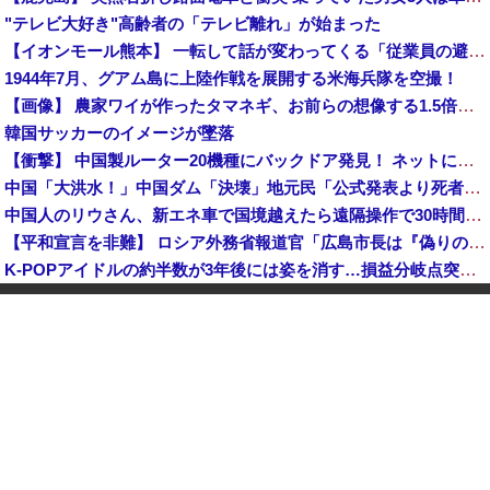
"テレビ大好き"高齢者の「テレビ離れ」が始まった
【イオンモール熊本】 一転して話が変わってくる「従業員の避難誘導の証言が複数」イオン側が社内規定に抵触していた疑い
1944年7月、グアム島に上陸作戦を展開する米海兵隊を空撮！
【画像】 農家ワイが作ったタマネギ、お前らの想像する1.5倍はデカいぞ
韓国サッカーのイメージが墜落
【衝撃】 中国製ルーター20機種にバックドア発見！ ネットに繋ぐだけで35秒ごとに中国のサーバーと通信
中国「大洪水！」中国ダム「決壊」地元民「公式発表より死者多い！」中国政府「住民拘束！（安否不明」中国当局「救助隊動画も削除」台風13号「三峡ダム接近中」→
中国人のリウさん、新エネ車で国境越えたら遠隔操作で30時間ロックされる！
【平和宣言を非難】 ロシア外務省報道官「広島市長は『偽りの呪文』繰り返している」
K-POPアイドルの約半数が3年後には姿を消す…損益分岐点突破は4％未満
【鹿児島】 突然右折し路面電車と衝突 乗っていた男女3人は車を放置しダッシュで逃走中
KDDI、楽天への回線貸し出し終了へ 都市部で9月末に
日産e-power、無給油で1980km走行しギネス記録を達成、無駄な発電や送電ロスなくEVよりエコを証明
【動画】 広島記念公園を追い出された左翼さん、流石にキモすぎて炎上
中国「大洪水！」三峡ダム「大雨で増水（台風直撃前」中国ダム「緊急放流！」中国鉄道「列車が走行中に流される」中国避難所「支援物資は有料です」謎の勢力「え」→
中国Zbtlink製ルーター20機種にバックドア見つかる 外部から完全制御のおそれ