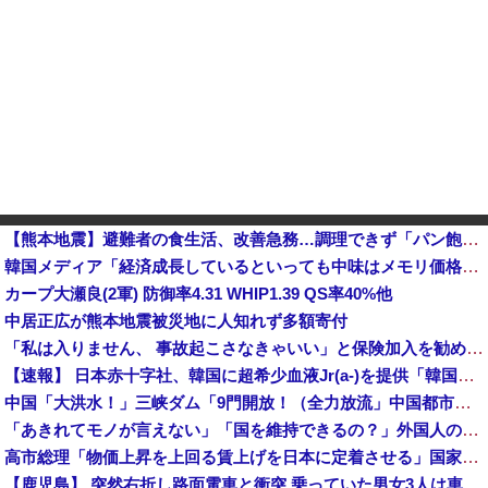
【熊本地震】避難者の食生活、改善急務…調理できず「パン飽き飽き」断水なお３万戸超
韓国メディア「経済成長しているといっても中味はメモリ価格だけ。雇用増加見通しが半減してしまった」……韓国の内需不況は根強い状況っすね
カープ大瀬良(2軍) 防御率4.31 WHIP1.39 QS率40%他
中居正広が熊本地震被災地に人知れず多額寄付
「私は入りません、 事故起こさなきゃいい」と保険加入を勧められた推し活民が反発、保険代が勿体無いし事
【速報】 日本赤十字社、韓国に超希少血液Jr(a-)を提供「韓国内では適合する血液を確保できなかった」※今回で4回目
中国「大洪水！」三峡ダム「9門開放！（全力放流」中国都市「三峡沿線の道路水没」中国政府「高速道路封鎖！」中国ダム「緊急放流に合わせて開門（土砂崩れ発生」→
「あきれてモノが言えない」「国を維持できるの？」外国人の永住許可要件の厳格化で在日中国人の本音は？
高市総理「物価上昇を上回る賃上げを日本に定着させる」国家公務員月給3.51％増へ 地方公務員も追随する見通し
【鹿児島】 突然右折し路面電車と衝突 乗っていた男女3人は車を放置しダッシュで逃走中