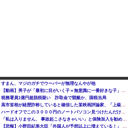
すまん、マジのガチでウーバーが無理なんやが他
【動画】男子が「最初に目がいく子＝無意識に一番好きな子」という恋愛心理テストｗｗｗｗｗｗｗｗｗｗｗｗｗｗｗ 【Pickup07093031】
税務署員1億円超脱税疑い 詐取金で競艇か、国税当局
高市首相が経歴詐称していると確信した某映画評論家、「上級公務員試験に合格とは書いてないんですが…」とツッコミを受けまくり……
ハードオフでこの３０００円のノートパソコン見つけたんだけどどうですか？
「私は入りません、 事故起こさなきゃいい」と保険加入を勧められた推し活民が反発、保険代が勿体無いし事
【悲報】小野田紀美大臣「外国人が予想以上に増えている！」 ← 自民党が自ら受け入れ推進しておいて他人事発言と突っ込み殺到 ｗｗｗｗｗｗｗｗｗｗｗ...