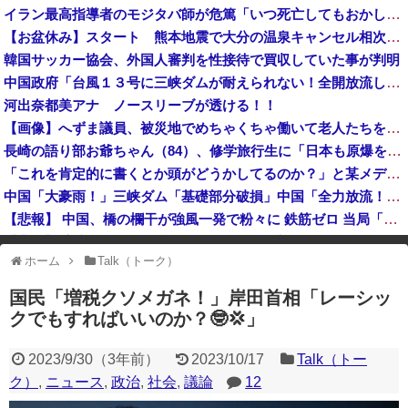
【東大調査】「外国人受け入れ反対」の声、激増 特に若い世代ほど移民反対だと明らかに→移民政策反対VS人手不足はどうするんだ？でネット大論争
イラン最高指導者のモジタバ師が危篤「いつ死亡してもおかしくない」…イラン大統領「意思疎通はかなり難しい」！
【速報】バスローブ姿の秋田県幹部職員による記者会見問題、ラブホテルからの参加だと特定「体調が優れなかったため...」とは何だったのか
【お盆休み】スタート 熊本地震で大分の温泉キャンセル相次ぐ 被害なしでも旅行先変更
韓国サッカー協会、外国人審判を性接待で買収していた事が判明
【岡山県】果樹園からマスカット約200房を盗んだ無職男性を逮捕「ぶどうを売って生活費に充てていた」※氏名非公開
ロシア空挺兵が空挺部隊日を祝うため飛行機から飛び降りて死亡！
中国政府「台風１３号に三峡ダムが耐えられない！全開放流しろ！」⇒ 下流域の街が壊滅状態ｗｗｗｗｗ
河出奈都美アナ ノースリーブが透ける！！
共産党「熊本地震救援募金のお願いをしていたところ、中指を立てられました。嫌がらせ酷い」
国連事務総長「日本よ、国連にお金がない。このままでは国連が完全崩壊する。助けろ」
【画像】へずま議員、被災地でめちゃくちゃ働いて老人たちを笑顔にしてしまうwww
【8/22開催】「琵琶湖三市同時花火大会」、各市公式「そんな花火大会は存在しない」→ 高価チケットを購入した人達がSNS阿鼻叫喚
長崎の語り部お爺ちゃん（84）、修学旅行生に「日本も原爆を持たないと負ける」と言われびっくり！ 被団協代表（85）も中学生に「核を持たないで日本を守れますか」と問われ危機感
【悲報】ファン付き作業服着用の５０代男性、熱中症になる
「これを肯定的に書くとか頭がどうかしてるのか？」と某メディアの焚書称賛記事にツッコミ殺到、自分で本屋を作るとかそういう話かと思ったら……
中国「大豪雨！」三峡ダム「基礎部分破損」中国「全力放流！」台風13号「中国上陸予測」台風15号「中国接近（画像」中国「台風同時上陸！（穀物生産が壊滅危機」→
【悲報】 中国、橋の欄干が強風一発で粉々に 鉄筋ゼロ 当局「接着剤でくっつけただけ」「正常で、品質問題はない」
【悲報】 高市内閣、消費税1％表明でも支持率下落 →ついに６割割れ
ホーム
Talk（トーク）
※アドブロック等の広告非表示プラグインやアドオンを利用している場合、
一部のコンテンツが表示されなくなったり、サイト全体のレイアウトが崩れ
国民「増税クソメガネ！」岸田首相「レーシッ
たりする場合があります。
クでもすればいいのか？🤓💢」
2023/9/30
（
3年前
）
2023/10/17
Talk（トー
ク）
,
ニュース
,
政治
,
社会
,
議論
12