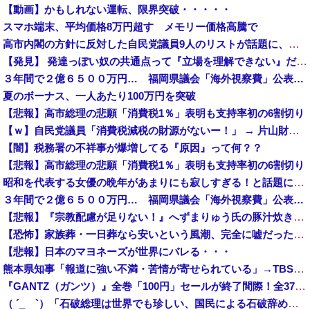
【動画】かもしれない運転、限界突破・・・・・
スマホ端末、平均価格8万円超す メモリー価格高騰で
高市内閣の方針に反対した自民党議員9人のリストが話題に、「岩屋はどこへ行った？」との指摘もあるが……他
【発見】 発達っぽい奴の共通点って『立場を理解できない』だよな
３年間で２億６５００万円… 福岡県議会「海外視察費」公表…
夏のボーナス、一人あたり100万円を突破
【悲報】高市総理の悲願「消費税1％」表明も支持率初の6割切り
【ｗ】自民党議員「消費税減税の財源がないー！」 → 片山財務相、財源の心配は１ミリもいらない！と主張 ｗｗｗｗｗｗｗｗｗｗｗｗｗｗ
【闇】税務署の不祥事が爆増してる『原因』って何？？
【悲報】高市総理の悲願「消費税1％」表明も支持率初の6割切り
昭和を代表する女優の晩年があまりにも寂しすぎる！と話題に、自身の子供を餓死する寸前までネグレクトした挙句……
３年間で２億６５００万円… 福岡県議会「海外視察費」公表…
【悲報】『宗教配慮が足りない！』へずまりゅう氏の豚汁炊き出しに各所に苦情殺到 → へ「保健所も容認！問題なし！」ｗｗｗｗｗｗｗｗｗｗｗｗｗｗ
【恐怖】家族葬・一日葬なら安いという風潮、完全に嘘だった・・・・
【悲報】日本のマヨネーズが世界にバレる・・・
熊本県知事「報道に強い不満・苦情が寄せられている」→TBSの報道特集がまさにそれな件
『GANTZ（ガンツ）』全巻「100円」セールが終了間際！全37巻「23,322円」→「3,700円」！完結まですべて超お得に買えるこのチャンス...
（ ´_ゝ`）「石破総理は世界でも珍しい、国民による石破辞めるなデモが自然発生した総理大臣です」