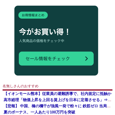
名無しさんのおすすめ
【イオンモール熊本】従業員の避難誘導で、社内規定に抵触か
高市総理「物価上昇を上回る賃上げを日本に定着させる」⇒ 国家公務員月給3.51％増へ
【悲報】 中国、橋の欄干が強風一発で粉々に 鉄筋ゼロ 当局「接着剤でくっつけただけ」「正常で、品質問題はない」
夏のボーナス、一人あたり100万円を突破