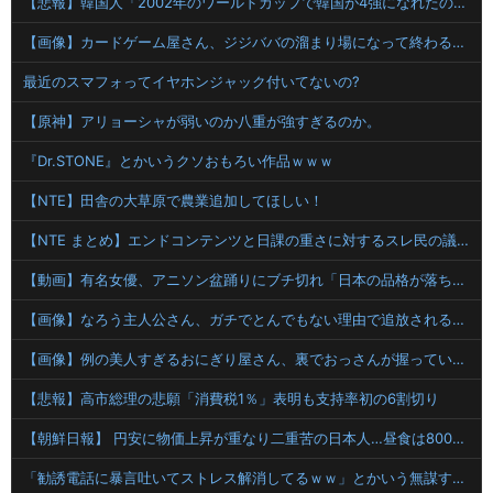
【悲報】韓国人「2002年のワールドカップで韓国が4強になれたのって買収したからじゃないの?」
【画像】カードゲーム屋さん、ジジババの溜まり場になって終わるwwwwwwwwwwww
最近のスマフォってイヤホンジャック付いてないの?
【原神】アリョーシャが弱いのか八重が強すぎるのか。
『Dr.STONE』とかいうクソおもろい作品ｗｗｗ
【NTE】田舎の大草原で農業追加してほしい！
【NTE まとめ】エンドコンテンツと日課の重さに対するスレ民の議論
【動画】有名女優、アニソン盆踊りにブチ切れ「日本の品格が落ちたと思いました」
【画像】なろう主人公さん、ガチでとんでもない理由で追放されるwww
【画像】例の美人すぎるおにぎり屋さん、裏でおっさんが握っていたｗｗｗｗｗｗｗｗｗｗｗｗｗｗｗｗｗ
【悲報】高市総理の悲願「消費税1％」表明も支持率初の6割切り
【朝鮮日報】 円安に物価上昇が重なり二重苦の日本人…昼食は800円の弁当、花火大会も相次ぎ中止
「勧誘電話に暴言吐いてストレス解消してるｗｗ」とかいう無謀すぎる同僚！住所や個人情報を握られてる恐怖すら理解できない頭の弱さに絶句