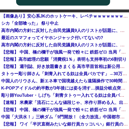
【画像あり】安心系JKのホットケーキ、レベチｗｗｗｗｗｗｗｗｗｗｗｗｗｗｗｗｗｗｗｗｗｗｗｗ
シカ「全部喰った」 祭り中止
高市内閣の方針に反対した自民党議員9人のリストが話題に、「岩屋はどこへ行った？」との指摘もあるが……他
最近のスマフォってイヤホンジャック付いてないの?
高市内閣の方針に反対した自民党議員9人のリストが話題に、「岩屋はどこへ行った？」との指摘もあるが……
【悲報】 中国、橋の欄干が強風一発で粉々に 鉄筋ゼロ 当局「接着剤でくっつけただけ」「正常で、品質問題はない」
【悲報】高市総理の悲願「消費税1％」表明も支持率初の6割切り
【悲報】 週刊誌、好き放題書きまくる 高市早苗首相は新公用車の贅を尽くした後部座席でたばこを吸うのが至福の時間「どんどん延びる乗車時間」
タトゥー彫り師さん「刺青入れてる奴は全員バカです」→30万再生ｗｗｗｗｗｗ
中国人のリウさん、新エネ車で国境越えたら遠隔操作で30時間ロックされる！
K-POPアイドルの約半数が3年後には姿を消す…損益分岐点突破は4％未満
彫り師YouTuber・しげち「刺青タトゥー入れてる奴は全員バカです」「すごい民度低い」「5000円好きなんすよ、バカって」
【速報】 米農家「流石にこんな値段じゃ、米作り辞める人、出るんじゃないかなあ？？」
【悲報】 中国、橋の欄干が強風一発で粉々に 鉄筋ゼロ 当局「接着剤でくっつけただけ」「正常で、品質問題はない」
中国「大洪水！」三峡ダム「9門開放！（全力放流」中国都市「三峡沿線の道路水没」中国政府「高速道路封鎖！」中国ダム「緊急放流に合わせて開門（土砂崩れ発生」→
【悲報】 ワイ「半沢直樹みたいな銀行員カッコいい」銀行員の友人「あんな奴居ねえよ」