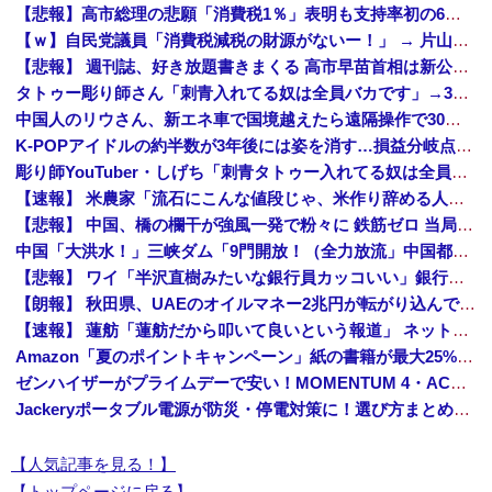
【悲報】高市総理の悲願「消費税1％」表明も支持率初の6割切り
【ｗ】自民党議員「消費税減税の財源がないー！」 → 片山財務相、財源の心配は１ミリもいらない！と主張 ｗｗｗｗｗｗｗｗｗｗｗｗｗｗ
【悲報】 週刊誌、好き放題書きまくる 高市早苗首相は新公用車の贅を尽くした後部座席でたばこを吸うのが至福の時間「どんどん延びる乗車時間」
タトゥー彫り師さん「刺青入れてる奴は全員バカです」→30万再生ｗｗｗｗｗｗ
中国人のリウさん、新エネ車で国境越えたら遠隔操作で30時間ロックされる！
K-POPアイドルの約半数が3年後には姿を消す…損益分岐点突破は4％未満
彫り師YouTuber・しげち「刺青タトゥー入れてる奴は全員バカです」「すごい民度低い」「5000円好きなんすよ、バカって」
【速報】 米農家「流石にこんな値段じゃ、米作り辞める人、出るんじゃないかなあ？？」
【悲報】 中国、橋の欄干が強風一発で粉々に 鉄筋ゼロ 当局「接着剤でくっつけただけ」「正常で、品質問題はない」
中国「大洪水！」三峡ダム「9門開放！（全力放流」中国都市「三峡沿線の道路水没」中国政府「高速道路封鎖！」中国ダム「緊急放流に合わせて開門（土砂崩れ発生」→
【悲報】 ワイ「半沢直樹みたいな銀行員カッコいい」銀行員の友人「あんな奴居ねえよ」
【朗報】 秋田県、UAEのオイルマネー2兆円が転がり込んでガチで東北最強になるぞｗｗｗｗｗｗｗ
【速報】 蓮舫「蓮舫だから叩いて良いという報道」 ネット「高市だから叩いて良いをやってるのがお前だろ」
Amazon「夏のポイントキャンペーン」紙の書籍が最大25%ポイント還元 対象と条件を整理（2026年7月）
ゼンハイザーがプライムデーで安い！MOMENTUM 4・ACCENTUMなど対象モデルまとめ！
Jackeryポータブル電源が防災・停電対策に！選び方まとめ【プライムデー最終日】
【人気記事を見る！】
【トップページに戻る】