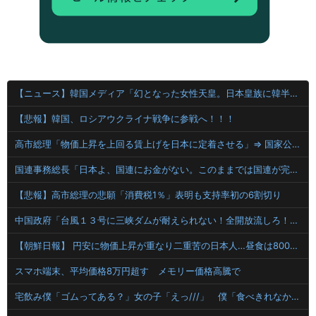
【ニュース】韓国メディア「幻となった女性天皇。日本皇族に韓半島の男の血が入る可能性がゼロに・・・」
【悲報】韓国、ロシアウクライナ戦争に参戦へ！！！
高市総理「物価上昇を上回る賃上げを日本に定着させる」⇒ 国家公務員月給3.51％増へ
国連事務総長「日本よ、国連にお金がない。このままでは国連が完全崩壊する。助けろ」
【悲報】高市総理の悲願「消費税1％」表明も支持率初の6割切り
中国政府「台風１３号に三峡ダムが耐えられない！全開放流しろ！」⇒ 下流域の街が壊滅状態ｗｗｗｗｗ
【朝鮮日報】 円安に物価上昇が重なり二重苦の日本人…昼食は800円の弁当、花火大会も相次ぎ中止
スマホ端末、平均価格8万円超す メモリー価格高騰で
宅飲み僕「ゴムってある？」女の子「えっ///」 僕「食べきれなかったお菓子輪ゴムで縛りたくて」女の子「⋯あ、そ、そっか///」