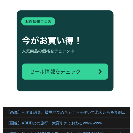
【画像】へずま議員、被災地でめちゃくちゃ働いて老人たちを笑顔にしてしまうwwwwwwwwwwwwwwww
【画像】ADHDとの旅行、大変すぎておわるwwwwww