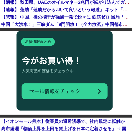
【朗報】 秋田県、UAEのオイルマネー2兆円が転がり込んでガチで東北最強になるぞｗｗｗｗｗｗｗ
【速報】 蓮舫「蓮舫だから叩いて良いという報道」 ネット「高市だから叩いて良いをやってるのがお前だろ」
【悲報】 中国、橋の欄干が強風一発で粉々に 鉄筋ゼロ 当局「接着剤でくっつけただけ」「正常で、品質問題はない」
中国「大洪水！」三峡ダム「9門開放！（全力放流」中国都市「三峡沿線の道路水没」中国政府「高速道路封鎖！」中国ダム「緊急放流に合わせて開門（土砂崩れ発生」→
石破茂前総理「ウクライナが核放棄しなければロシア侵攻しなかった」！
佐藤二朗、橋本愛との騒動で主演映画が完全白紙へｗｗｗｗｗ
【韓国株】 7月のKOSPI 28.9％下落…通貨危機を超える過去最大の下げ幅
【速報】 中2男子、野球部の練習中に頭部を強打しCT検査→70代医師「問題ないです」→中学生死亡「他人のCT画像みてました」
【悲報】 中国、橋の欄干が強風一発で粉々に 鉄筋ゼロ 当局「接着剤でくっつけただけ」「正常で、品質問題はない」
中国「大洪水！」三峡ダム「9門開放！（全力放流」中国都市「三峡沿線の道路水没」中国政府「高速道路封鎖！」中国ダム「緊急放流に合わせて開門（土砂崩れ発生」→
【イオンモール熊本】従業員の避難誘導で、社内規定に抵触か
高市総理「物価上昇を上回る賃上げを日本に定着させる」⇒ 国家公務員月給3.51％増へ