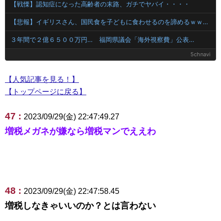
【戦慄】認知症になった高齢者の末路、ガチでヤバイ・・・・
【悲報】イギリスさん、国民食を子どもに食わせるのを諦めるｗｗｗｗｗｗｗ
３年間で２億６５００万円… 福岡県議会「海外視察費」公表…
5chnavi
【人気記事を見る！】
【トップページに戻る】
47 :
2023/09/29(金) 22:47:49.27
増税メガネが嫌なら増税マンでええわ
48 :
2023/09/29(金) 22:47:58.45
増税しなきゃいいのか？とは言わない