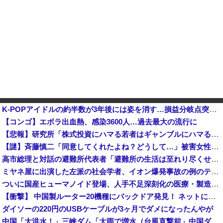
K-POPアイドルの約半数が3年後には姿を消す…損益分岐点突破は4％未満
【コンゴ】エボラ出血熱、感染3600人…過去最大の流行に
【悲報】研究所「株式投資にハマる若者はギャンブルにハマる若者と同じ傾向がある」他
【謎】斉藤慎二「同意してくれたよね？どうして…」被害女性「彼は言葉が通じないモンスター」
高市総理と対話の避難所代表者「避難所の生活は至れり尽くせりで全く不自由ない、ありがとう！日本人でよかった！」
ミヤネ屋に出演した左派の社会学者、イオン爆発事故の例のテナントに理解を示して……
ついに国産ヒューマノイド登場、人手不足深刻化の医療・製造現場などでの活用想定！
【衝撃】 中国製ルーター20機種にバックドア発見！ ネットに繋ぐだけで35秒ごとに中国のサーバーと通信
ダイソーの220円のUSBケーブルが3ヶ月でダメになったんやが
中国「大洪水！」三峡ダム「大雨で増水（台風直撃前」中国ダム「緊急放流！」中国鉄道「列車が走行中に流される」中国避難所「支援物資は有料です」謎の勢力「え」→