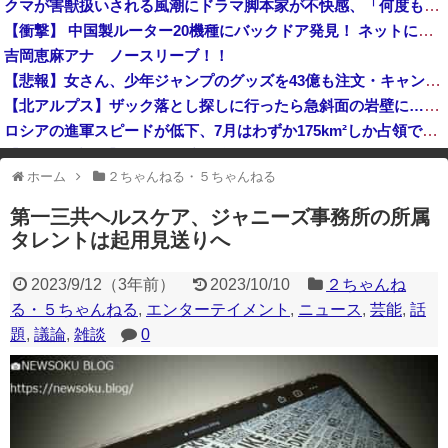
クマが害獣扱いされる風潮にドラマ脚本家が不快感、「何度もクマに会ったことがあるけど全然怖くなかった」と主張しており……
中国企業Zbtlink製のルーター20機種にバックドア… 外部から完全制御のおそれ
【衝撃】 中国製ルーター20機種にバックドア発見！ ネットに繋ぐだけで35秒ごとに中国のサーバーと通信
吉岡恵麻アナ ノースリーブ！！
【悲報】女さん、少年ジャンプのグッズを43億も注文・キャンセルして逮捕ｗｗｗｗ
【北アルプス】ザック落とし探しに行ったら急斜面の岩壁に…登るも下るもできなくなる
ロシアの進軍スピードが低下、7月はわずか175km²しか占領できず！
【韓日共同調査】 「日本に良い印象」の韓国人54.3％ 13年以降で最高に 日本人の韓国好感度は35.3％
ホーム
２ちゃんねる・５ちゃんねる
※アドブロック等の広告非表示プラグインやアドオンを利用している場合、
一部のコンテンツが表示されなくなったり、サイト全体のレイアウトが崩れ
第一三共ヘルスケア、ジャニーズ事務所の所属
たりする場合があります。
タレントは起用見送りへ
2023/9/12
（
3年前
）
2023/10/10
２ちゃんね
る・５ちゃんねる
,
エンターテイメント
,
ニュース
,
芸能
,
話
題
,
議論
,
雑談
0