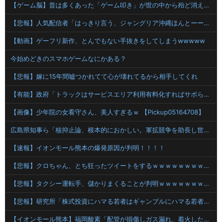
【ゲーム脳】昔は多くあった「ゲーム叩き」が世の中から殆ど消えてしまった理由wwwwwwwwwwwwww
【悲報】人気配信者「はっきり言う、ジャングリア沖縄ほんとーーーーーーーーにおもんない！！！！」→炎上
【動画】ゲーフリ新作、とんでもない手抜きをしてしまうwwwww
今始めどきのスマホゲームなにかある？
【悲報】嫁に15年間嘘つかれてて心が壊れてるから相手してくれ
【有能】政府「トラックはサービスエリア利用有料化すればサボらず走るし流問題解決じゃね？」
【画像】少年院の女看守さん、美人すぎるｗ 【Pickup05164708】
広島県知事ら「核抑止論、根本的におかしい。軍拡競争を助長し世界を不安定化させるだけ」
【速報】イオンモール熊本の爆発原因が判明！！！！
【悲報】クロちゃん、とち狂ったツイートをするｗｗｗｗｗｗｗｗｗｗｗ
【悲報】タクシー運転手、儲かりまくることが判明ｗｗｗｗｗｗｗｗｗｗｗｗｗｗｗｗｗｗｗｗｗｗｗｗｗ
【悲報】研究所「株式投資にハマる若者はギャンブルにハマる若者と同じ傾向がある」
【イオンモール熊本】福岡酸素「配管が損傷しガス漏れ、着火した可能性」高圧ガス保安法などに基づき、経産省に報告