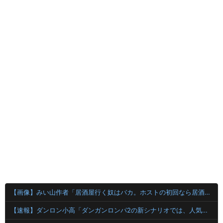
【画像】みい山作者「居酒屋行く奴はバカ。ホストの初回なら居酒屋より安く飲めてイケメンにチヤホヤされる」
【速報】ダンロン小高「ダンガンロンパ2の新シナリオでは、人気キャラも殺していきますw」