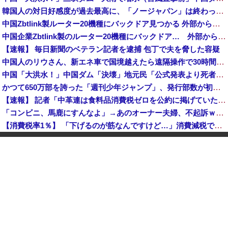
韓国人の対日好感度が過去最高に、「ノージャパン」は終わった？＝ネット「中国より100倍いい」
中国Zbtlink製ルーター20機種にバックドア見つかる 外部から完全制御のおそれ
中国企業Zbtlink製のルーター20機種にバックドア… 外部から完全制御のおそれ
【速報】 毎日新聞のベテラン記者を逮捕 包丁で夫を脅した容疑
中国人のリウさん、新エネ車で国境越えたら遠隔操作で30時間ロックされる！
中国「大洪水！」中国ダム「決壊」地元民「公式発表より死者多い！」中国政府「住民拘束！（安否不明」中国当局「救助隊動画も削除」台風13号「三峡ダム接近中」→
かつて650万部を誇った「週刊少年ジャンプ」、発行部数が初の100万部割れ
【速報】 記者「中革連は食料品消費税ゼロを公約に掲げていたが？」→階猛氏「そ、それは財源確保という条件付き」
「コンビニ、馬鹿にすんなよ」→あのオーナー夫婦、不起訴ｗｗｗｗｗｗｗｗｗ
【消費税率1％】 「下げるのが筋なんですけど…」消費減税で値下がりする分と同じだけ商品を値上げして店頭価格を変えない店も
中国「大洪水！」中国ダム「決壊」地元民「公式発表より死者多い！」中国政府「住民拘束！（安否不明」中国当局「救助隊動画も削除」台風13号「三峡ダム接近中」→
「中国人ってこんなに嫌われているの？」日本生活9年目で明かす本心！
韓国人の対日好感度が過去最高に、「ノージャパン」は終わった？＝ネット「中国より100倍いい」
【朗報】 消費減税、閣議決定 来年4月から2年間1％に
【予算100万】 市長「特定外来生物クビアカは気持ち悪い虫だしそんな需要ないと思う」1匹300円相当の報奨金→初日に42万取られ焦り
中国「大洪水！」中国ダム「決壊」地元民「公式発表より死者多い！」中国政府「住民拘束！（安否不明」中国当局「救助隊動画も削除」台風13号「三峡ダム接近中」→