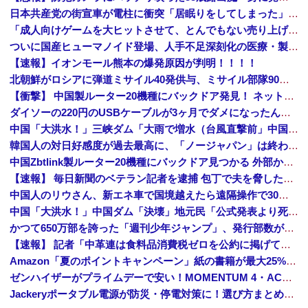
日本共産党の街宣車が電柱に衝突「居眠りをしてしまった」同乗していた県議を含め男女3人重傷 - 長野県駒ケ根市 [8/6]
「成人向けゲームを大ヒットさせて、とんでもない売り上げが入ったぞー！」→最悪すぎる結果になり、「売り上げ0円だけど、多額の税金を払え」という状況...
ついに国産ヒューマノイド登場、人手不足深刻化の医療・製造現場などでの活用想定！
【速報】イオンモール熊本の爆発原因が判明！！！！
北朝鮮がロシアに弾道ミサイル40発供与、ミサイル部隊90人派遣開始…さらに80発見通し！
【衝撃】 中国製ルーター20機種にバックドア発見！ ネットに繋ぐだけで35秒ごとに中国のサーバーと通信
ダイソーの220円のUSBケーブルが3ヶ月でダメになったんやが
中国「大洪水！」三峡ダム「大雨で増水（台風直撃前」中国ダム「緊急放流！」中国鉄道「列車が走行中に流される」中国避難所「支援物資は有料です」謎の勢力「え」→
韓国人の対日好感度が過去最高に、「ノージャパン」は終わった？＝ネット「中国より100倍いい」
中国Zbtlink製ルーター20機種にバックドア見つかる 外部から完全制御のおそれ
【速報】 毎日新聞のベテラン記者を逮捕 包丁で夫を脅した容疑
中国人のリウさん、新エネ車で国境越えたら遠隔操作で30時間ロックされる！
中国「大洪水！」中国ダム「決壊」地元民「公式発表より死者多い！」中国政府「住民拘束！（安否不明」中国当局「救助隊動画も削除」台風13号「三峡ダム接近中」→
かつて650万部を誇った「週刊少年ジャンプ」、発行部数が初の100万部割れ
【速報】 記者「中革連は食料品消費税ゼロを公約に掲げていたが？」→階猛氏「そ、それは財源確保という条件付き」
Amazon「夏のポイントキャンペーン」紙の書籍が最大25%ポイント還元 対象と条件を整理（2026年7月）
ゼンハイザーがプライムデーで安い！MOMENTUM 4・ACCENTUMなど対象モデルまとめ！
Jackeryポータブル電源が防災・停電対策に！選び方まとめ【プライムデー最終日】