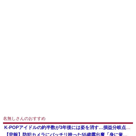
名無しさんのおすすめ
K-POPアイドルの約半数が3年後には姿を消す…損益分岐点突破は4％未満
【悲報】防犯カメラにバッチリ映った55歳露出魔「身に覚えがありません」と容疑を否認。どう言い訳する気だこれ