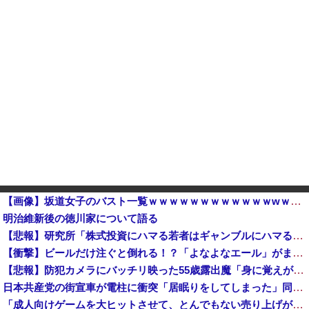
【画像】坂道女子のバスト一覧ｗｗｗｗｗｗｗｗｗｗｗｗwｗｗｗｗ
明治維新後の徳川家について語る
【悲報】研究所「株式投資にハマる若者はギャンブルにハマる若者と同じ傾向がある」他
【衝撃】ビールだけ注ぐと倒れる！？「よなよなエール」がまさかのU字グラスを発売ｗｗｗ
【悲報】防犯カメラにバッチリ映った55歳露出魔「身に覚えがありません」と容疑を否認。どう言い訳する気だこれ
日本共産党の街宣車が電柱に衝突「居眠りをしてしまった」同乗していた県議を含め男女3人重傷 - 長野県駒ケ根市 [8/6]
「成人向けゲームを大ヒットさせて、とんでもない売り上げが入ったぞー！」→最悪すぎる結果になり、「売り上げ0円だけど、多額の税金を払え」という状況...