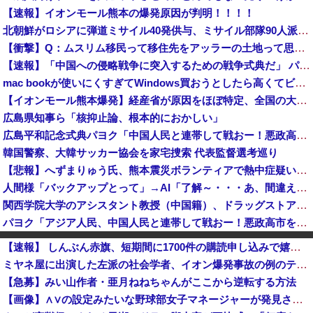
【速報】イオンモール熊本の爆発原因が判明！！！！
北朝鮮がロシアに弾道ミサイル40発供与、ミサイル部隊90人派遣開始…さらに80発見通し！
【衝撃】Q：ムスリム移民って移住先をアッラーの土地って思ってるの？ → 衝撃の回答がコチラ → ｗｗｗｗｗｗｗｗｗｗｗｗｗｗ
【速報】「中国への侵略戦争に突入するための戦争式典だ」 パヨクが広島の平和記念式典に反対する理由が判明
mac bookが使いにくすぎてWindows買おうとしたら高くてビビったwwwwww
【イオンモール熊本爆発】経産省が原因をほぼ特定、全国の大規模施設でガス供給設備の点検要請にまで発展する事態に・・・【PICKUP】
広島県知事ら「核抑止論、根本的におかしい」
広島平和記念式典パヨク「中国人民と連帯して戦おー！悪政高市を打倒するぞー！」
韓国警察、大韓サッカー協会を家宅捜索 代表監督選考巡り
【悲報】へずまりゅう氏、熊本震災ボランティアで熱中症疑い「水風呂に入っても体内が熱く感じる…」 → 野口健さん「休養日を設けた方がいい！」
人間様「バックアップとって」→AI「了解～・・・あ、間違えた」→ガチで洒落にならない事態に・・・
関西学院大学のアシスタント教授（中国籍）、ドラッグストアで現行犯逮捕 万引き容疑
パヨク「アジア人民、中国人民と連帯して戦おー！悪政高市を打倒するぞー！」
韓国の飲食店で「こぼれたビールを再提供？」…衝撃映像が拡散、衛生管理に批判殺到 ［8/6］
【速報】 しんぶん赤旗、短期間に1700件の購読申し込みで嬉し泣き→「うそでーす」虚偽申し込みと判明→ 共産党が刑事告訴「厳重な処罰を求める」
【！】辻元清美さん、高市総理の被災地入りに「プロモーションのような動画を撮らせて、悲しく情けない！」ｗｗｗｗｗｗｗｗｗｗｗｗｗｗ
ミヤネ屋に出演した左派の社会学者、イオン爆発事故の例のテナントに理解を示して……
日本製紙の記者会見に出席した某メディア記者、被害者の個人情報を執拗に聞き出そうとしてしまい……
【急募】みい山作者・亜月ねねちゃんがここから逆転する方法
【速報】毎日新聞記者・幾島由佳を逮捕 包丁で夫脅した疑い
【画像】∧∨の設定みたいな野球部女子マネージャーが発見されるwwwwww
中国に上陸する台風13号が絶妙なコースを辿っている！と話題に、中国の重要都市の上に長々と居座り続けるルートで……