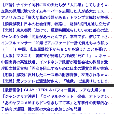
【正論】ナイナイ岡村に世の夫たちが『大共感』してしまうｗｗｗｗｗｗｗｗ
企業の採用試験でタイムキーパーを志願した人が盛大にミス、グループは険悪になりタイムアップとなったが……
アメリカには「膨大な量の兵器がある」トランプ大統領が主張…在庫枯渇の報道受け！
【消費減税】日本の社会保障、岐路に 財源5兆円見通し立たず
【悲報】東京都民「助けて。通勤時間減らしたいのに都心の近くが最低10万払わないと住めないの」
ジャンポケ斉藤「同意があったんです。本当です。信じて下さい」 ←何でこの主張が通らないの？
インフルエンサー「20歳でアルファード一括で買えちゃう私って素敵」
（ ´_ゝ`）中国、広島原爆投下から８１年を迎えたことを受け「日本は原爆被害者の立場で同情を買おうとするのを止めろ」
【大阪】マスコミ「警察官が発砲し“刃物男”死亡！」 → ネットで拡散された現場の無修正動画で衝撃の真相が発覚 → ………
中国出資の高速鉄道、インドネシア政府が運営会社の株引き受けへ [8/6]
岸田文雄元首相「円安を阻止するために日米の通貨当局が実施した為替介入は一時しのぎに過ぎない」
【朗報】減税に反対したエース級の財務官僚、左遷されるｗｗｗｗｗｗ
【悲報】元フジテレビ渡邊渚さん、『地獄』に逆戻りしてしまう・・・・・
【ガチ朗報】関東、もう真夏の暑さが終わるかも
【最新画像】GLAY・TERU＆パフィー亜美、レアな夫婦ショットを公開してしまう！
高市内閣の政策を妨害しまくった財務省の大物官僚、本来ならエース級の人材が就くはずのないポストに送られ……
【ジャングリア沖縄】「ロイヤルチケット」発売、アトラクション優先案内、ソフトドリンク飲み放題、スパ利用、駐車場無料…大人29700円
【広陵高野球部暴力問題】第三委「事実を認めることは困難」元部員「SNS開示請求開始」犯人として晒してた人達に損害賠償請求訴訟を起こす方針
「あのヤフコメ民すらドン引きしてて草」と某事件の衝撃的な公判が話題に、なんか変な力が働いてんのかってくらい……
中国、止められないEV製造 売れず在庫山積み「売れたこと」にして補助金を騙し取る事案を思いつきが横行
子供向け漫画、謎の闇の大会に参加しがち問題
【緊急速報】韓国サッカー協会、ガチでワールドカップ予選での審判への性接待がバレ大炎上大騒ぎに