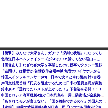
【衝撃】みんなで大家さん、ガチで『深刻な状態』になってしまう・・・・
北海道日本ハムファイターズがSBに中々勝ててない理由←これ他
【画像あり】わざわざ大学を卒業したのに新卒でタクシー運転手になる女性ってどう思う？
「盆踊り」は騒音か 苦情数件会場半減 無音の中イヤホンから流れる曲に合わせ踊るサイレント盆ダンスも
韓国人インフルエンサー(49)、日本で次々と車に衝突 計7台巻き込み 八王子
岸田文雄元首相「円安を阻止するために日米の通貨当局が実施した為替介入は一時しのぎに過ぎない」
鈴木奈々「垂れてたバストが上がった！」下着姿を公開！！！
中国とロシア海軍艦艇4隻が日本列島を一周…防衛省が全航路を公開！
「あきれてモノが言えない」「国を維持できるの？」外国人の永住許可要件の厳格化で在日中国人の本音は？
【速報】 中露の武装軍艦4隻が日本一周『いつでも国家沈没させられるぞ』