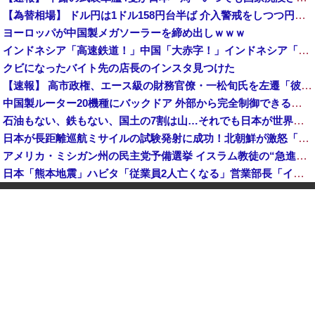
【為替相場】 ドル円は1ドル158円台半ば 介入警戒をしつつ円売りが続行
ヨーロッパが中国製メガソーラーを締め出しｗｗｗ
インドネシア「高速鉄道！」中国「大赤字！」インドネシア「運営会社の株式購入！（負債対策」中国「はい（巨額負債」インドネシア「700km延伸計画！（実質中止」→
クビになったバイト先の店長のインスタ見つけた
【速報】 高市政権、エース級の財務官僚・一松旬氏を左遷「彼は協力的でなかった」財務省の言いなりではないことが判明
中国製ルーター20機種にバックドア 外部から完全制御できる機能が仕込まれていた
石油もない、鉄もない、国土の7割は山…それでも日本が世界屈指の経済大国になれた「勤勉さ」以外の勝因！
日本が長距離巡航ミサイルの試験発射に成功！北朝鮮が激怒「日本が戦争国家になろうとしている」「絶対に傍観しない、必ず後悔させる」
アメリカ・ミシガン州の民主党予備選挙 イスラム教徒の“急進左派”候補が勝利確実に⋯トランプ氏は批判
日本「熊本地震」ハビタ「従業員2人亡くなる」営業部長「イオンのスタッフに制止されなかった」日本「部長が連絡後の店員行動を証言（謎」イオン「再入館可能の事実ない」→
K-POPアイドルの約半数が3年後には姿を消す…損益分岐点突破は4％未満
ついに国産ヒューマノイド登場、人手不足深刻化の医療・製造現場などでの活用想定！
【衝撃】 中国製ルーター20機種にバックドア発見！ ネットに繋ぐだけで35秒ごとに中国のサーバーと通信
ダイソーの220円のUSBケーブルが3ヶ月でダメになったんやが
中国「大洪水！」三峡ダム「大雨で増水（台風直撃前」中国ダム「緊急放流！」中国鉄道「列車が走行中に流される」中国避難所「支援物資は有料です」謎の勢力「え」→
韓国人の対日好感度が過去最高に、「ノージャパン」は終わった？＝ネット「中国より100倍いい」