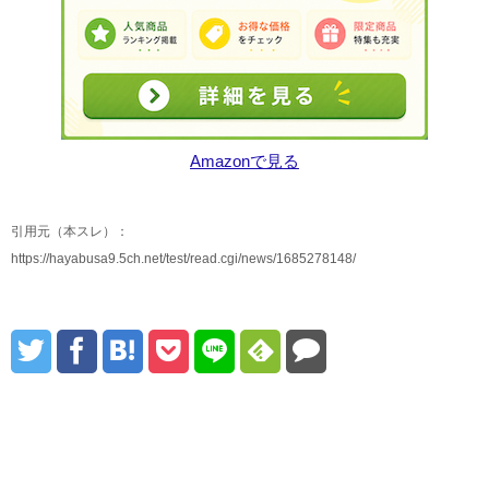
Amazonで見る
引用元（本スレ）：
https://hayabusa9.5ch.net/test/read.cgi/news/1685278148/