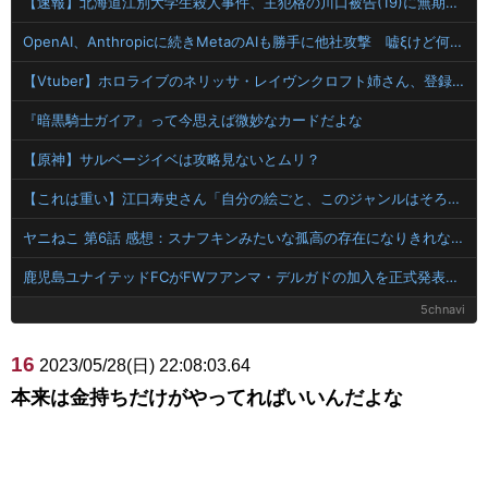
【速報】北海道江別大学生殺人事件、主犯格の川口被告(19)に無期懲役の判決
OpenAI、Anthropicに続きMetaのAIも勝手に他社攻撃 嘘ξけど何これ流行ってんの？
【Vtuber】ホロライブのネリッサ・レイヴンクロフト姉さん、登録者数100万人達成！
『暗黒騎士ガイア』って今思えば微妙なカードだよな
【原神】サルベージイベは攻略見ないとムリ？
【これは重い】江口寿史さん「自分の絵ごと、このジャンルはそろそろ終わりかな」
ヤニねこ 第6話 感想：スナフキンみたいな孤高の存在になりきれないペンペンねこ！
鹿児島ユナイテッドFCがFWフアンマ・デルガドの加入を正式発表 「皆さんに最高の喜びを届けられるよう頑張ります！」
5chnavi
16
2023/05/28(日) 22:08:03.64
本来は金持ちだけがやってればいいんだよな