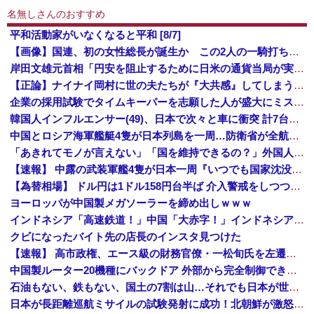
名無しさんのおすすめ
平和活動家がいなくなると平和 [8/7]
【画像】国連、初の女性総長が誕生か この2人の一騎打ちになりそう
岸田文雄元首相「円安を阻止するために日米の通貨当局が実施した為替介入は一時しのぎに過ぎない」
【正論】ナイナイ岡村に世の夫たちが『大共感』してしまうｗｗｗｗｗｗｗｗ
企業の採用試験でタイムキーパーを志願した人が盛大にミス、グループは険悪になりタイムアップとなったが……
韓国人インフルエンサー(49)、日本で次々と車に衝突 計7台巻き込み 八王子
中国とロシア海軍艦艇4隻が日本列島を一周…防衛省が全航路を公開！
「あきれてモノが言えない」「国を維持できるの？」外国人の永住許可要件の厳格化で在日中国人の本音は？
【速報】 中露の武装軍艦4隻が日本一周『いつでも国家沈没させられるぞ』
【為替相場】 ドル円は1ドル158円台半ば 介入警戒をしつつ円売りが続行
ヨーロッパが中国製メガソーラーを締め出しｗｗｗ
インドネシア「高速鉄道！」中国「大赤字！」インドネシア「運営会社の株式購入！（負債対策」中国「はい（巨額負債」インドネシア「700km延伸計画！（実質中止」→
クビになったバイト先の店長のインスタ見つけた
【速報】 高市政権、エース級の財務官僚・一松旬氏を左遷「彼は協力的でなかった」財務省の言いなりではないことが判明
中国製ルーター20機種にバックドア 外部から完全制御できる機能が仕込まれていた
石油もない、鉄もない、国土の7割は山…それでも日本が世界屈指の経済大国になれた「勤勉さ」以外の勝因！
日本が長距離巡航ミサイルの試験発射に成功！北朝鮮が激怒「日本が戦争国家になろうとしている」「絶対に傍観しない、必ず後悔させる」