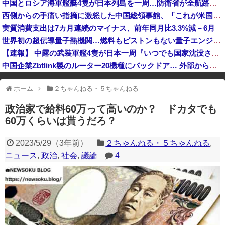
中国とロシア海軍艦艇4隻が日本列島を一周…防衛省が全航路を公開！
高市首相の熊本視察動画にケチを付けたタレント、「正体バレバレよな」と黒電話の呼び方であっさりと……
西側からの手痛い指摘に激怒した中国総領事館、「これが米国人Youtuberが紹介する本当の中国だ」と動画を公開するも……
実質消費支出は7カ月連続のマイナス、前年同月比3.3%減－6月
世界初の超伝導量子熱機関…燃料もピストンもない量子エンジンが回った！
【速報】 中露の武装軍艦4隻が日本一周『いつでも国家沈没させられるぞ』
中国企業Zbtlink製のルーター20機種にバックドア… 外部から完全制御のおそれ
※アドブロック等の広告非表示プラグインやアドオンを利用している場合、
ホーム
２ちゃんねる・５ちゃんねる
一部のコンテンツが表示されなくなったり、サイト全体のレイアウトが崩れ
たりする場合があります。
政治家で給料60万って高いのか？ ドカタでも
60万くらいは貰うだろ？
2023/5/29
（
3年前
）
２ちゃんねる・５ちゃんねる
,
ニュース
,
政治
,
社会
,
議論
4