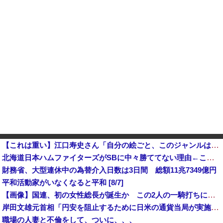
【これは重い】江口寿史さん「自分の絵ごと、このジャンルはそろそろ終わりかな」
北海道日本ハムファイターズがSBに中々勝ててない理由←これ他
財務省、大型連休中の為替介入日数は3日間 総額11兆7349億円
平和活動家がいなくなると平和 [8/7]
【画像】国連、初の女性総長が誕生か この2人の一騎打ちになりそう
岸田文雄元首相「円安を阻止するために日米の通貨当局が実施した為替介入は一時しのぎに過ぎない」
職場の人妻と不倫をして、ついに、、、