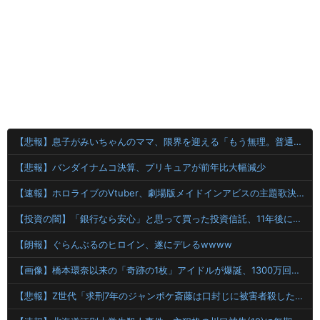
【悲報】息子がみいちゃんのママ、限界を迎える「もう無理。普通の家庭を築きたい。普通の子育てをしたい。」
【悲報】バンダイナムコ決算、プリキュアが前年比大幅減少
【速報】ホロライブのVtuber、劇場版メイドインアビスの主題歌決定wwwwwwwwww
【投資の闇】「銀行なら安心」と思って買った投資信託、11年後に確認した結果……
【朗報】ぐらんぶるのヒロイン、遂にデレるwwww
【画像】橋本環奈以来の「奇跡の1枚」アイドルが爆誕、1300万回表示を記録ｗｗｗｗｗｗ 【Pickup07092036】
【悲報】Z世代「求刑7年のジャンポケ斎藤は口封じに被害者殺した方が量刑軽かっただろ」←1万いいね