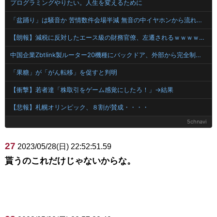
プログラミングやりたい。人生を変えるために
「盆踊り」は騒音か 苦情数件会場半減 無音の中イヤホンから流れる曲に合わせ踊るサイレント盆ダンスも
【朗報】減税に反対したエース級の財務官僚、左遷されるｗｗｗｗｗｗ
中国企業Zbtlink製ルーター20機種にバックドア、外部から完全制御のおそれ！
「果糖」が「がん転移」を促すと判明
【衝撃】若者達「株取引をゲーム感覚にしたろ！」→結果
【悲報】札幌オリンピック、８割が賛成・・・・
5chnavi
27
2023/05/28(日) 22:52:51.59
貰うのこれだけじゃないからな。