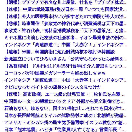
【朗報】プチプチで有名な川上産業、社名を「プチプチ株式会社」に変更ｗｗｗｗｗ
【速報】 中露の武装軍艦4隻が日本一周『いつでも国家沈没させられるぞ』
【速報】外人の医療費未払いが多すぎたので病院が外人の治療を断るようになってしまう
【悲報】時事通信「参政党の神谷代表が消費減税は天下の愚策と批判してるぞ！」 → 安藤幹事長「タイトルに偽りあり！『参政党は消費税廃止派、減税派』...
参政党・神谷代表、食料品消費減税を「天下の愚策だ」と痛烈批判！
ミヤネ屋に出演した左派の社会学者、イオン爆発事故の例のテナントに理解を示して……
インドネシア「高速鉄道！」中国「大赤字！」インドネシア「運営会社の株式購入！（負債対策」中国「はい（巨額負債」インドネシア「700km延伸計画！...
【速報】米国、韓国防衛に短距離戦術核を検討※韓国談
新党設立についてひろゆきさん「公約守らなかったら給料を差し押さえて市民に配ります」「平均的な収入の人が結婚できるようにしなければならない」
【為替相場】 ドル円は1ドル158円台半ば 介入警戒をしつつ円売りが続行
ヨーロッパが中国製メガソーラーを締め出しｗｗｗ
インドネシア「高速鉄道！」中国「大赤字！」インドネシア「運営会社の株式購入！（負債対策」中国「はい（巨額負債」インドネシア「700km延伸計画！（実質中止」→
クビになったバイト先の店長のインスタ見つけた
【速報】 高市政権、エース級の財務官僚・一松旬氏を左遷「彼は協力的でなかった」財務省の言いなりではないことが判明
中国製ルーター20機種にバックドア 外部から完全制御できる機能が仕込まれていた
石油もない、鉄もない、国土の7割は山…それでも日本が世界屈指の経済大国になれた「勤勉さ」以外の勝因！
日本が長距離巡航ミサイルの試験発射に成功！北朝鮮が激怒「日本が戦争国家になろうとしている」「絶対に傍観しない、必ず後悔させる」
アメリカ・ミシガン州の民主党予備選挙 イスラム教徒の“急進左派”候補が勝利確実に⋯トランプ氏は批判
日本「熊本地震」ハビタ「従業員2人亡くなる」営業部長「イオンのスタッフに制止されなかった」日本「部長が連絡後の店員行動を証言（謎」イオン「再入館可能の事実ない」→