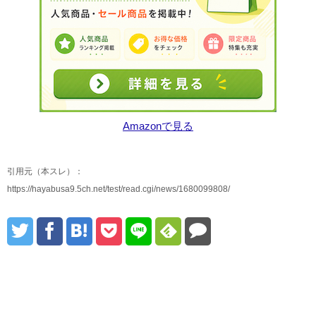
Amazonで見る
引用元（本スレ）：
https://hayabusa9.5ch.net/test/read.cgi/news/1680099808/