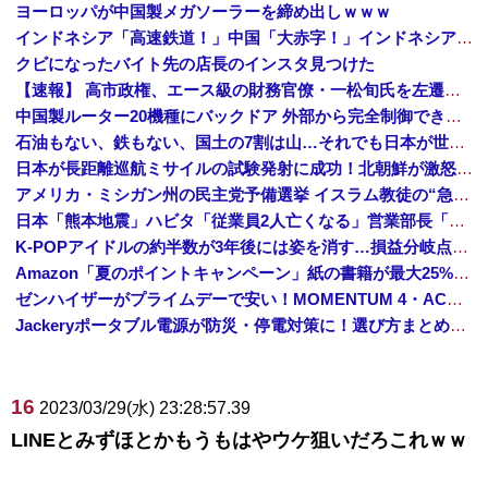
ヨーロッパが中国製メガソーラーを締め出しｗｗｗ
インドネシア「高速鉄道！」中国「大赤字！」インドネシア「運営会社の株式購入！（負債対策」中国「はい（巨額負債」インドネシア「700km延伸計画！（実質中止」→
クビになったバイト先の店長のインスタ見つけた
【速報】 高市政権、エース級の財務官僚・一松旬氏を左遷「彼は協力的でなかった」財務省の言いなりではないことが判明
中国製ルーター20機種にバックドア 外部から完全制御できる機能が仕込まれていた
石油もない、鉄もない、国土の7割は山…それでも日本が世界屈指の経済大国になれた「勤勉さ」以外の勝因！
日本が長距離巡航ミサイルの試験発射に成功！北朝鮮が激怒「日本が戦争国家になろうとしている」「絶対に傍観しない、必ず後悔させる」
アメリカ・ミシガン州の民主党予備選挙 イスラム教徒の“急進左派”候補が勝利確実に⋯トランプ氏は批判
日本「熊本地震」ハビタ「従業員2人亡くなる」営業部長「イオンのスタッフに制止されなかった」日本「部長が連絡後の店員行動を証言（謎」イオン「再入館可能の事実ない」→
K-POPアイドルの約半数が3年後には姿を消す…損益分岐点突破は4％未満
Amazon「夏のポイントキャンペーン」紙の書籍が最大25%ポイント還元 対象と条件を整理（2026年7月）
ゼンハイザーがプライムデーで安い！MOMENTUM 4・ACCENTUMなど対象モデルまとめ！
Jackeryポータブル電源が防災・停電対策に！選び方まとめ【プライムデー最終日】
16
2023/03/29(水) 23:28:57.39
LINEとみずほとかもうもはやウケ狙いだろこれｗｗ