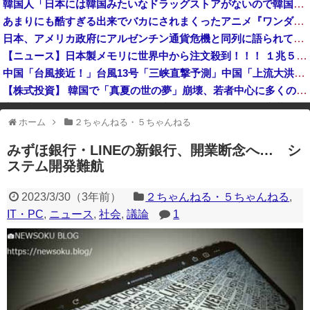
韓国人「日本には韓国みたいなドラッグストアがないので韓国が羨ましくて羨ましくて仕方がないんだそうです」
韓国サッカー協会 2011～12年に外国人審判員・監督官ら10数人を性接待（W杯予選、五輪予選が含まれる）国会議員が事実確認
あまりにも酷すぎる出来でバカにされまくったアニメ『ワンダンス』、原作者本人が手書きアニメを投稿した結果・・・ｗｗｗｗｗｗ
【悲報】立川志らく、ガチでブチギレてしまう！！！！！！
日本、アメリカ政府にアルゼンチン通貨危機と同列に語られてしまうwwwもうすでに158円に戻る
【画像】日本共産党の街宣車、ほんと碌でもないな
【ニュース】日本製メモリに世界中から注文殺到！！！ １兆５０００億円で工場増築へ
中国「台風接近！」台風13号「三峡直撃予測」中国「上流大洪水！（三峡上流」中国都市「8/5の映像（動画」三峡ダム「緊急放流（決壊危機」中国「下流大水害（震え声」→
【株式投資】 韓国で「真夏の世の夢」崩壊、若者中心に多くの人が「人生オワタ」―中国メディア
広末涼子が活動再開 病名公表を決意させた、次男からの言葉明かす
ホーム
２ちゃんねる・５ちゃんねる
※アドブロック等の広告非表示プラグインやアドオンを利用している場合、
一部のコンテンツが表示されなくなったり、サイト全体のレイアウトが崩れ
みずほ銀行・LINEの新銀行、開業断念へ… シ
たりする場合があります。
ステム開発難航
2023/3/30
（
3年前
）
２ちゃんねる・５ちゃんねる
,
IT・PC
,
ニュース
,
社会
,
議論
1