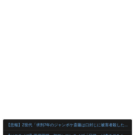
【悲報】Z世代「求刑7年のジャンポケ斎藤は口封じに被害者殺した方が量刑軽かっただろ」←1万いいね