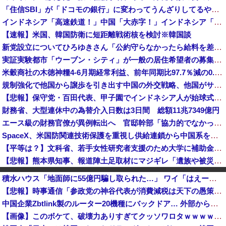
「住信SBI」が「ドコモの銀行」に変わってうんざりしてるやつw w w
インドネシア「高速鉄道！」中国「大赤字！」インドネシア「運営会社の株式購入！（負債対策」中国「はい（巨額負債」インドネシア「700km延伸計画！...
【速報】米国、韓国防衛に短距離戦術核を検討※韓国談
新党設立についてひろゆきさん「公約守らなかったら給料を差し押さえて市民に配ります」「平均的な収入の人が結婚できるようにしなければならない」
実証実験都市「ウーブン・シティ」が一般の居住希望者の募集開始 すでにトヨタ関係者が居住
米穀商社の木徳神糧4-6月期経常利益、前年同期比97.7％減の0.7億円に減益
規制強化で他国から譲歩を引き出す中国の外交戦略、他国がサプライチェーン変更で対抗した結果……
【悲報】保守党・百田代表、甲子園でインドネシア人が始球式登場に怒り「甲子園を政治利用するな！」
財務省、大型連休中の為替介入日数は3日間 総額11兆7349億円
エース級の財務官僚が異例転出へ 官邸幹部「協力的でなかったから」 [8/6]
SpaceX、米国防関連技術保護を重視し供給連鎖から中国系を完全排除へ 供給業者に「中国籍人員をSpaceX向けの生産に関わらせないこと」「中国...
【平等は？】文科省、若手女性研究者支援のため大学に補助金交付（年間最大5000万円）「将来のリーダーとして活躍する（女性の）人材を輩出したい」
【悲報】熊本県知事、報道陣土足取材にマジギレ「遺族や被災者から強い不満でてる！」 → 記者「例えば？」 → 知事、怒り通り越して呆れてしまう …...
中国「台風接近！」台風13号「三峡直撃予測」中国「上流大洪水！（三峡上流」中国都市「8/5の映像（動画」三峡ダム「緊急放流（決壊危機」中国「下流...
積水ハウス「地面師に55億円騙し取られた…」 ワイ「はえーかわいそう…会社滅茶苦茶やろなぁ」
【速報】中露の武装軍艦4隻が日本一周『いつでも国家沈没させられるぞ』
【悲報】時事通信「参政党の神谷代表が消費減税は天下の愚策と批判してるぞ！」 → 安藤幹事長「タイトルに偽りあり！『参政党は消費税廃止派、減税派』」ｗｗｗｗｗｗｗｗ
【動画】熊本地震が発生した瞬間の手術室、衝撃の様子が公開されて16万いいね プロすぎると称賛の声が集まる
中国企業Zbtlink製のルーター20機種にバックドア… 外部から完全制御のおそれ
中露軍艦4隻が”日本一周”
【画像】このボケて、破壊力ありすぎてクッソワロタｗｗｗｗｗｗｗｗｗ
【速報】高市政権、エース級の財務官僚・一松旬氏を左遷「彼は協力的でなかった」財務省の言いなりではないことが判明