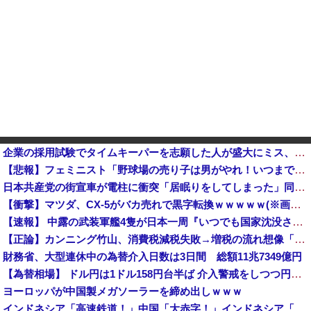
企業の採用試験でタイムキーパーを志願した人が盛大にミス、グループは険悪になりタイムアップとなったが……
【悲報】フェミニスト「野球場の売り子は男がやれ！いつまで女性を奴隷扱いする気だ」他
日本共産党の街宣車が電柱に衝突「居眠りをしてしまった」同乗していた県議を含め男女3人重傷
【衝撃】マツダ、CX-5がバカ売れで黒字転換ｗｗｗｗｗ(※画像あり)
【速報】 中露の武装軍艦4隻が日本一周『いつでも国家沈没させられるぞ』
【正論】カンニング竹山、消費税減税失敗→増税の流れ想像「次誰が総理やりたいと思います？」
財務省、大型連休中の為替介入日数は3日間 総額11兆7349億円
【為替相場】 ドル円は1ドル158円台半ば 介入警戒をしつつ円売りが続行
ヨーロッパが中国製メガソーラーを締め出しｗｗｗ
インドネシア「高速鉄道！」中国「大赤字！」インドネシア「運営会社の株式購入！（負債対策」中国「はい（巨額負債」インドネシア「700km延伸計画！（実質中止」→