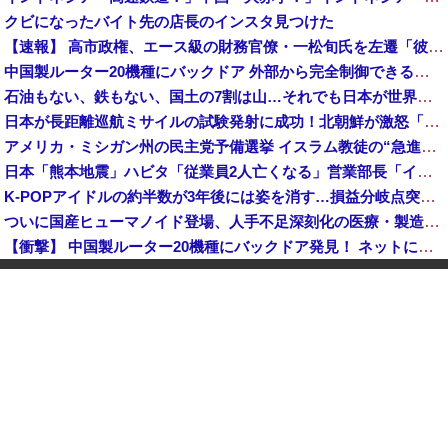
クビになったバイト先の店長のインスタ見つけた
【速報】 高市政権、エース級の財務官僚・一松旬氏を左遷「彼は協力的でなかった」財務省の言いなりではないことが判明
中国製ルーター20機種にバックドア 外部から完全制御できる機能が仕込まれていた
石油もない、鉄もない、国土の7割は山…それでも日本が世界屈指の経済大国になれた「勤勉さ」以外の勝因！
日本が長距離巡航ミサイルの試験発射に成功！北朝鮮が激怒「日本が戦争国家になろうとしている」「絶対に傍観しない、必ず後悔させる」
アメリカ・ミシガン州の民主党予備選挙 イスラム教徒の“急進左派”候補が勝利確実に⋯トランプ氏は批判
日本「熊本地震」ハビタ「従業員2人亡くなる」営業部長「イオンのスタッフに制止されなかった」日本「部長が連絡後の店員行動を証言（謎」イオン「再入館可能の事実ない」→
K-POPアイドルの約半数が3年後には姿を消す…損益分岐点突破は4％未満
ついに国産ヒューマノイド登場、人手不足深刻化の医療・製造現場などでの活用想定！
【衝撃】 中国製ルーター20機種にバックドア発見！ ネットに繋ぐだけで35秒ごとに中国のサーバーと通信
ダイソーの220円のUSBケーブルが3ヶ月でダメになったんやが
中国「大洪水！」三峡ダム「大雨で増水（台風直撃前」中国ダム「緊急放流！」中国鉄道「列車が走行中に流される」中国避難所「支援物資は有料です」謎の勢力「え」→
韓国人の対日好感度が過去最高に、「ノージャパン」は終わった？＝ネット「中国より100倍いい」
中国Zbtlink製ルーター20機種にバックドア見つかる 外部から完全制御のおそれ
【速報】 毎日新聞のベテラン記者を逮捕 包丁で夫を脅した容疑
中国人のリウさん、新エネ車で国境越えたら遠隔操作で30時間ロックされる！