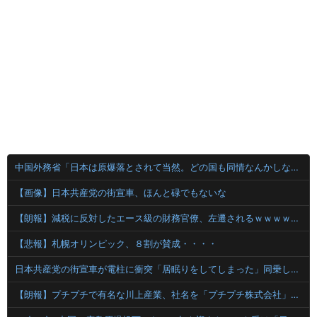
中国外務省「日本は原爆落とされて当然。どの国も同情なんかしない」
【画像】日本共産党の街宣車、ほんと碌でもないな
【朗報】減税に反対したエース級の財務官僚、左遷されるｗｗｗｗｗｗ
【悲報】札幌オリンピック、８割が賛成・・・・
日本共産党の街宣車が電柱に衝突「居眠りをしてしまった」同乗していた県議を含め男女3人重傷
【朗報】プチプチで有名な川上産業、社名を「プチプチ株式会社」に変更ｗｗｗｗｗ