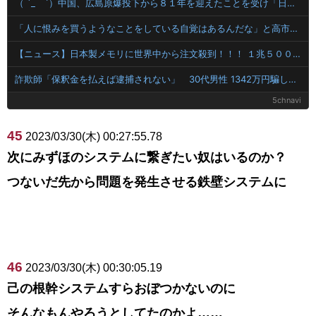
（ ´_ゝ`）中国、広島原爆投下から８１年を迎えたことを受け「日本は原爆被害者の立場で同情を買おうとするのを止めろ」
「人に恨みを買うようなことをしている自覚はあるんだな」と高市首相を嘲笑った左派、平和記念式典での演説にケチを付けるも……
【ニュース】日本製メモリに世界中から注文殺到！！！ １兆５０００億円で工場増築へ
詐欺師「保釈金を払えば逮捕されない」 30代男性 1342万円騙し取られたあと警察に誘導され被害が発覚
5chnavi
45
2023/03/30(木) 00:27:55.78
次にみずほのシステムに繋ぎたい奴はいるのか？
つないだ先から問題を発生させる鉄壁システムに
46
2023/03/30(木) 00:30:05.19
己の根幹システムすらおぼつかないのに
そんなもんやろうとしてたのかよ……