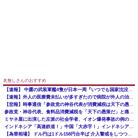
名無しさんのおすすめ
【速報】 中露の武装軍艦4隻が日本一周『いつでも国家沈没させられるぞ』
【速報】外人の医療費未払いが多すぎたので病院が外人の治療を断るようになってしまう
【悲報】時事通信「参政党の神谷代表が消費減税は天下の愚策と批判してるぞ！」 → 安藤幹事長「タイトルに偽りあり！『参政党は消費税廃止派、減税派』...
参政党・神谷代表、食料品消費減税を「天下の愚策だ」と痛烈批判！
ミヤネ屋に出演した左派の社会学者、イオン爆発事故の例のテナントに理解を示して……
インドネシア「高速鉄道！」中国「大赤字！」インドネシア「運営会社の株式購入！（負債対策」中国「はい（巨額負債」インドネシア「700km延伸計画！...
【為替相場】 ドル円は1ドル158円台半ば 介入警戒をしつつ円売りが続行