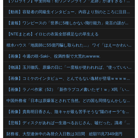
【ソロライブ】甲斐田晴：初ワンマンライブ「足跡」が凄すぎる！千客万来の熱狂
【動画】容疑者の同級生インタビュー、内容より別のところに注目集まるｗｗｗｗ
【速報】ワンピースの「世界に5種しかない飛行能力」発言の謎が解けるww..
【NTEまとめ】イロヒの衣装全部裸足なの草生える
積水ハウス「地面師に55億円騙し取られた…」 ワイ「はえーかわいそう…会社滅茶苦茶やろなぁ」
【画像】今週の咲-Saki-、役満炸裂で大荒れwwww.
【物議】玉川徹氏、原爆の日に「一度核が使われれば、“使っていい”という世界になりかねない」
【画像】コミケのインタビュー、とんでもない逸材が登場ｗｗｗｗｗｗ 【Pickup07092041】
【画像】ラノベ作家（52）「新作ラブコメ書いたぞ！ｗ」X民「いい歳こいてラブコメ（笑）恥ずかしくないの？」←やめたれｗと話題に
中国外務省「日本は原爆落とされて当然。どの国も同情なんかしない」
【画像】貴島明日香さん、陰キャが最も苦手そうな“陽のオーラ”を放つｗｗｗｗ
【悲報】ディスクがあれば一生遊べるおじさん、嘘だった。識者「経年劣化で普通に割れます」
財務省、大型連休中の為替介入日数は3日間 総額11兆7349億円