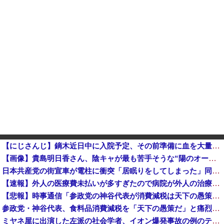
【にじさんじ】鏑木近日中に入院予定、その前準備に血を大量に取られる他
【画像】貴島明日香さん、陰キャが最も苦手そうな“陽のオーラ”を放つｗｗｗｗ
日本共産党の街宣車が電柱に衝突「居眠りをしてしまった」同乗していた県議を含め男女3人重傷
【速報】外人の医療費未払いが多すぎたので病院が外人の治療を断るようになってしまう
【悲報】時事通信「参政党の神谷代表が消費減税は天下の愚策と批判してるぞ！」 → 安藤幹事長「タイトルに偽りあり！『参政党は消費税廃止派、減税派』...
参政党・神谷代表、食料品消費減税を「天下の愚策だ」と痛烈批判！
ミヤネ屋に出演した左派の社会学者、イオン爆発事故の例のテナントに理解を示して……