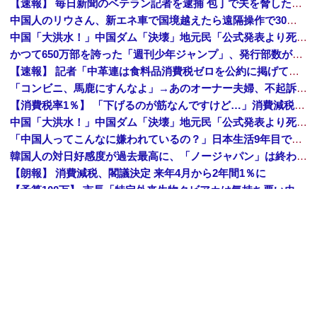
【速報】 毎日新聞のベテラン記者を逮捕 包丁で夫を脅した容疑
中国人のリウさん、新エネ車で国境越えたら遠隔操作で30時間ロックされる！
中国「大洪水！」中国ダム「決壊」地元民「公式発表より死者多い！」中国政府「住民拘束！（安否不明」中国当局「救助隊動画も削除」台風13号「三峡ダム接近中」→
かつて650万部を誇った「週刊少年ジャンプ」、発行部数が初の100万部割れ
【速報】 記者「中革連は食料品消費税ゼロを公約に掲げていたが？」→階猛氏「そ、それは財源確保という条件付き」
「コンビニ、馬鹿にすんなよ」→あのオーナー夫婦、不起訴ｗｗｗｗｗｗｗｗｗ
【消費税率1％】 「下げるのが筋なんですけど…」消費減税で値下がりする分と同じだけ商品を値上げして店頭価格を変えない店も
中国「大洪水！」中国ダム「決壊」地元民「公式発表より死者多い！」中国政府「住民拘束！（安否不明」中国当局「救助隊動画も削除」台風13号「三峡ダム接近中」→
「中国人ってこんなに嫌われているの？」日本生活9年目で明かす本心！
韓国人の対日好感度が過去最高に、「ノージャパン」は終わった？＝ネット「中国より100倍いい」
【朗報】 消費減税、閣議決定 来年4月から2年間1％に
【予算100万】 市長「特定外来生物クビアカは気持ち悪い虫だしそんな需要ないと思う」1匹300円相当の報奨金→初日に42万取られ焦り
中国「大洪水！」中国ダム「決壊」地元民「公式発表より死者多い！」中国政府「住民拘束！（安否不明」中国当局「救助隊動画も削除」台風13号「三峡ダム接近中」→
【正論】 有吉「『俺テレビ見ない』って言う奴おかしいだろ。団子屋で『団子食べない』って言うか？」
世界初の超伝導量子熱機関…燃料もピストンもない量子エンジンが回った！
【株式投資】 韓国で「真夏の世の夢」崩壊、若者中心に多くの人が「人生オワタ」―中国メディア
Amazon「夏のポイントキャンペーン」紙の書籍が最大25%ポイント還元 対象と条件を整理（2026年7月）
【トップページに戻る】
｜
【人気記事を見る】