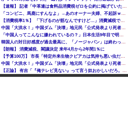
【速報】 記者「中革連は食料品消費税ゼロを公約に掲げていたが？」→階猛氏「そ、それは財源確保という条件付き」
「コンビニ、馬鹿にすんなよ」→あのオーナー夫婦、不起訴ｗｗｗｗｗｗｗｗｗ
【消費税率1％】 「下げるのが筋なんですけど…」消費減税で値下がりする分と同じだけ商品を値上げして店頭価格を変えない店も
中国「大洪水！」中国ダム「決壊」地元民「公式発表より死者多い！」中国政府「住民拘束！（安否不明」中国当局「救助隊動画も削除」台風13号「三峡ダム接近中」→
「中国人ってこんなに嫌われているの？」日本生活9年目で明かす本心！
韓国人の対日好感度が過去最高に、「ノージャパン」は終わった？＝ネット「中国より100倍いい」
【朗報】 消費減税、閣議決定 来年4月から2年間1％に
【予算100万】 市長「特定外来生物クビアカは気持ち悪い虫だしそんな需要ないと思う」1匹300円相当の報奨金→初日に42万取られ焦り
中国「大洪水！」中国ダム「決壊」地元民「公式発表より死者多い！」中国政府「住民拘束！（安否不明」中国当局「救助隊動画も削除」台風13号「三峡ダム接近中」→
【正論】 有吉「『俺テレビ見ない』って言う奴おかしいだろ。団子屋で『団子食べない』って言うか？」
世界初の超伝導量子熱機関…燃料もピストンもない量子エンジンが回った！
【株式投資】 韓国で「真夏の世の夢」崩壊、若者中心に多くの人が「人生オワタ」―中国メディア
【動画】 石破「公約を果たすというが、減税しますは公約ではない。検討を加速するというのが公約だ」
中国人に聞いた「一番悪いと思う国は？」 →1位中国
【朗報】 消費減税、閣議決定 来年4月から2年間1％に