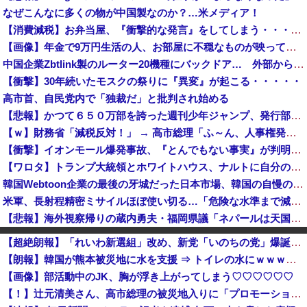
なぜこんなに多くの物が中国製なのか？…米メディア！
【消費減税】お弁当屋、『衝撃的な発言』をしてしまう・・・・・・
【画像】年金で9万円生活の人、お部屋に不穏なものが映ってしまう⇒！！
中国企業Zbtlink製のルーター20機種にバックドア… 外部から完全制御のおそれ
【衝撃】30年続いたモスクの祭りに『異変』が起こる・・・・・
高市首、自民党内で「独裁だ」と批判され始める
【悲報】かつて６５０万部を誇った週刊少年ジャンプ、発行部数100万部割れ → 国内の「100万部超え紙雑誌」が消滅 ｗｗｗｗｗｗｗｗｗｗｗｗｗｗ
【ｗ】財務省「減税反対！」 → 高市総理「ふ～ん、人事権発動ね？」 → 結果 ｗｗｗｗｗｗｗｗｗｗ
【衝撃】イオンモール爆発事故、『とんでもない事実』が判明してしまう・・・・・・
【ワロタ】トランプ大統領とホワイトハウス、ナルトに自分の顔を合成して投稿 日本政府が苦言「公的機関であっても許諾が必要」
韓国Webtoon企業の最後の牙城だった日本市場、韓国の自慢の種だった某アプリが遂に……
米軍、長射程精密ミサイルほぼ使い切る…「危険な水準まで減少」と軍高官が警告！
【悲報】海外視察帰りの蔵内勇夫・福岡県議「ネパールは天国だった！」あまりの能天気発言で大炎上 → ｗｗｗｗｗｗｗｗｗｗｗｗｗｗ
【速報】ジャンポケ斉藤の被害女性「バウムクーヘン売ったりTikTokライブしててムカついたから示談しなかった」
【超絶朗報】「れいわ新選組」改め、新党「いのちの党」爆誕！！！うおおおおおおおお
「日本の反戦界隈終わってて草」と海自トマホークへの例の界隈の反応が話題に、今になって存在に気付いてしまった結果……
【朗報】韓国が熊本被災地に水を支援 ⇒ トイレの水にｗｗｗｗｗｗｗ
既婚男性「大学院生のころにオカリナ教えた小学生が現在の妻ですね」→ネット大荒れｗｗｗｗ
【画像】部活動中のJK、胸が浮き上がってしまう♡♡♡♡♡♡
【財務省人事】内閣人事局、エース級の財務官僚を異例転出 官邸幹部「協力的でなかった」※岸田首相（当時）の秘書官などを歴任 、岸田首相の後輩
【！】辻元清美さん、高市総理の被災地入りに「プロモーションのような動画を撮らせて、悲しく情けない！」ｗｗｗｗｗｗｗｗｗｗｗｗｗｗ
【悲報】石破茂さん「高市内閣のやり方は強引だ！」支持率下落の理由を指摘 → ﾈｯﾄ「お前が言うな」「鳥取県だけ減税無しで！」 ｗｗｗｗｗｗｗｗｗ...