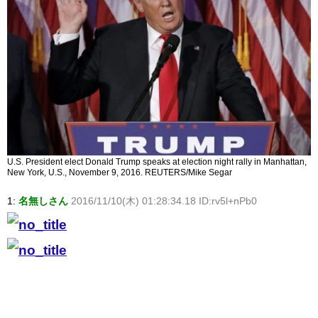
U.S. President elect Donald Trump speaks at election night rally in Manhattan,
New York, U.S., November 9, 2016. REUTERS/Mike Segar
1:
名無しさん
2016/11/10(木) 01:28:34.18 ID:rv5l+nPb0