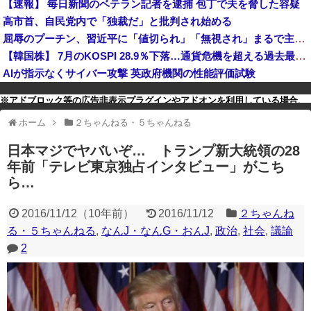
【速報】 毎日新聞のベテラン記者を逮捕 包丁で夫を脅した容疑
【朗報】兵庫県・斎藤知事が執拗に攻撃されている理由判明、県民も知らなかった「多額の費用が発生する状況」を一斉排除
高市首、自民党内で「独裁だ」と批判され始める
北朝鮮の金与正党総務部長、日本のトマホーク発射試験を批判…「軍事的選択肢」警告！
屈辱のプーチン、習近平に「値切られ」「無視され」まるで主従関係…ロシアが中国の属国になりつつある！
【韓国株】 7月のKOSPI 28.9％下落…通貨危機を超える過去最大の下げ幅
AIが指示なくサイバー攻撃 英政府機関の性能評価試験
※アドブロック等の広告非表示プラグインやアドオンを利用している場合、
一部のコンテンツが表示されなくなったり、サイト全体のレイアウトが崩れ
ホーム
２ちゃんねる・５ちゃんねる
たりする場合があります。
日本マジでヤバいぞ… トランプ新大統領の28
年前「テレビ東京独占インタビュー」がこち
ら…
2016/11/12
（
10年前
）
2016/11/12
２ちゃんね
る・５ちゃんねる
,
なんJ・なんG・おんJ
,
政治
,
社会
,
議論
2