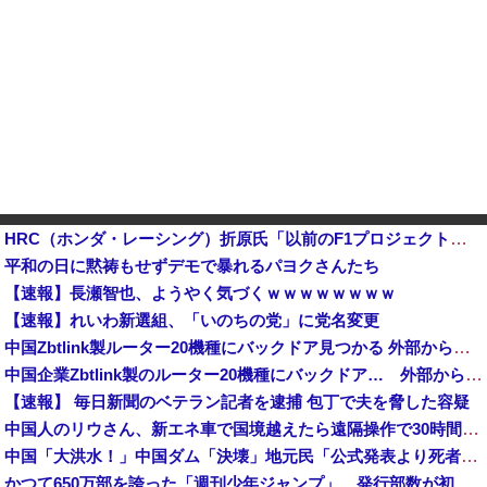
HRC（ホンダ・レーシング）折原氏「以前のF1プロジェクトを経験した専門家を何人か呼び戻しました」他
平和の日に黙祷もせずデモで暴れるパヨクさんたち
【速報】長瀬智也、ようやく気づくｗｗｗｗｗｗｗｗ
【速報】れいわ新選組、「いのちの党」に党名変更
中国Zbtlink製ルーター20機種にバックドア見つかる 外部から完全制御のおそれ
中国企業Zbtlink製のルーター20機種にバックドア… 外部から完全制御のおそれ
【速報】 毎日新聞のベテラン記者を逮捕 包丁で夫を脅した容疑
中国人のリウさん、新エネ車で国境越えたら遠隔操作で30時間ロックされる！
中国「大洪水！」中国ダム「決壊」地元民「公式発表より死者多い！」中国政府「住民拘束！（安否不明」中国当局「救助隊動画も削除」台風13号「三峡ダム接近中」→
かつて650万部を誇った「週刊少年ジャンプ」、発行部数が初の100万部割れ