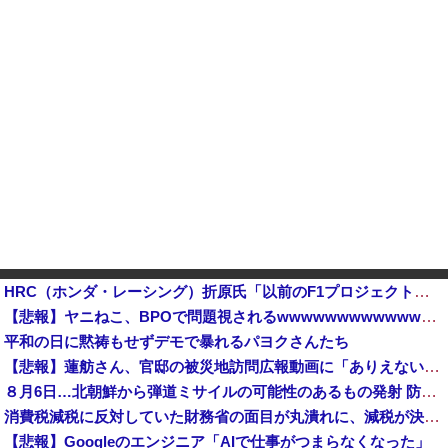
HRC（ホンダ・レーシング）折原氏「以前のF1プロジェクトを経験した専門家を何人か呼び戻しました」他
【悲報】ヤニねこ、BPOで問題視されるwwwwwwwwwwwwwwwwwwwwwwww
平和の日に黙祷もせずデモで暴れるパヨクさんたち
【悲報】蓮舫さん、官邸の被災地訪問広報動画に「ありえない！作成費用は、あなたの税金です！」と猛批判 → ネットからは巨大ブーメランを指摘する声 ...
８月6日…北朝鮮から弾道ミサイルの可能性のあるもの発射 防衛省が発表 [8/6]
消費税減税に反対していた財務省の面目が丸潰れに、減税が決まった途端に市場が動き出したが……
【悲報】Googleのエンジニア「AIで仕事がつまらなくなった」