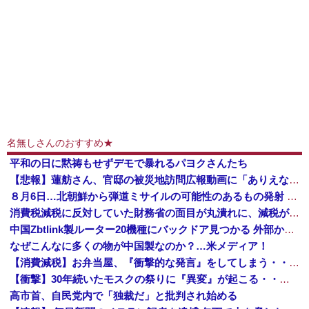
名無しさんのおすすめ★
平和の日に黙祷もせずデモで暴れるパヨクさんたち
【悲報】蓮舫さん、官邸の被災地訪問広報動画に「ありえない！作成費用は、あなたの税金です！」と猛批判 → ネットからは巨大ブーメランを指摘する声 ...
８月6日…北朝鮮から弾道ミサイルの可能性のあるもの発射 防衛省が発表 [8/6]
消費税減税に反対していた財務省の面目が丸潰れに、減税が決まった途端に市場が動き出したが……
中国Zbtlink製ルーター20機種にバックドア見つかる 外部から完全制御のおそれ
なぜこんなに多くの物が中国製なのか？…米メディア！
【消費減税】お弁当屋、『衝撃的な発言』をしてしまう・・・・・・
【衝撃】30年続いたモスクの祭りに『異変』が起こる・・・・・
高市首、自民党内で「独裁だ」と批判され始める