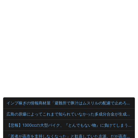
インプ稼ぎの情報商材屋「避難所で豚汁はムスリルの配慮で止めろって言われた」釣られたウヨ「何！許さん！」17万いいね
広島の原爆によってこれまで知られていなかった多成分合金が生成されていたことが判明！
【悲報】1300ccの大型バイク、『とんでもない物』に負けてしまう・・・・
「若者が高市を支持しなくなった」と歓喜していた左派、だが高市内閣が消費税減税を実現した結果……