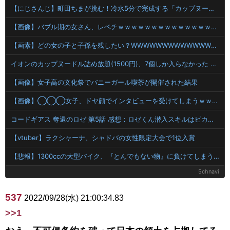
【にじさんじ】町田ちまが挑む！冷水5分で完成する「カップヌードル」（可愛い 町田ちま 強制）
【画像】バブル期の女さん、レベチｗｗｗｗｗｗｗｗｗｗｗｗｗｗｗｗｗｗｗｗｗｗｗｗｗ 【Pickup08082847】
【画素】どの女の子と子孫を残したい？WWWWWWWWWWWWWWWWWWWWWWWWWWWWWWWWWWWWWWWWWWWWWWWWWWWWWWWWWWWW
イオンのカップヌードル詰め放題(1500円)、7個しか入らなかった （※画像あり）
【画像】女子高の文化祭でバニーガール喫茶が開催された結果
【画像】◯◯◯女子、ドヤ顔でインタビューを受けてしまうｗｗｗｗ 【Pickup08082849】
コードギアス 奪還のロゼ 第5話 感想：ロゼくん潜入スキルはピカイチ！兄さんに任せば間違いない！
【vtuber】ラクシャーナ、シャドバの女性限定大会で1位入賞
【悲報】1300ccの大型バイク、『とんでもない物』に負けてしまう・・・・
5chnavi
537
2022/09/28(水) 21:00:34.83
>>1