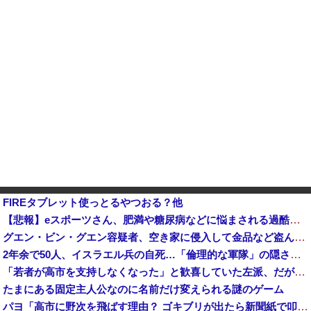
FIREタブレット使っとるやつおる？他
【悲報】eスポーツさん、肥満や糖尿病などに悩まされる過酷なスポーツだった・・・
グエン・ビン・グエン容疑者、空き家に侵入して金品など盗んだ疑いで再逮捕 今年４月には別件で逮捕も不起訴になっていた
2年余で50人、イスラエル兵の自死…「倫理的な軍隊」の隠された傷！
「若者が高市を支持しなくなった」と歓喜していた左派、だが高市内閣が消費税減税を実現した結果……
たまにある固定主人公なのに名前だけ変えられる謎のゲーム
パヨ「高市に野次を飛ばす理由？ ゴキブリが出たら新聞紙で叩くでしょ。それと同じで、人として当然の行動」