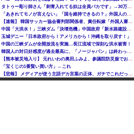
タトゥー彫り師さん「刺青入れてる奴は全員バカです」→30万再生ｗｗｗｗｗｗ
「あきれてモノが言えない」「国を維持できるの？」外国人の永住許可要件の厳格化で在日中国人の本音は？
【速報】 韓国サッカー協会審判部関係者、責任転嫁「外国人審判たちが先にマッサージを望んだ」
中国「大洪水！」三峡ダム「決壊危機」中国政府「新水路建設！（三峡新水路」現場職員「内部情報公開！（失踪」湖南省「三峡放流情報（画像」台風13号「三峡接近」→
玉城デニー「日本政府から！アメリカから！沖縄を取り戻す！」
中国の三峡ダムが全開放流を実施…長江流域で深刻な洪水被害！
韓国人の対日好感度が過去最高に、「ノージャパン」は終わった？＝ネット「中国より100倍いい」
【熊本被災地入り】 元れいわの奥田ふみよ、参議院防災服でお食事楽しむ写真投稿「同席者は笑顔にサムズアップ」
「宝くじの1番賢い買い方」←これ
【悲報】 メディアが使う主語デカ言葉の正体、ガチでこれだったｗｗｗｗ
【画像】 電車ってこうした方が快適じゃね？
K-POPアイドルの約半数が3年後には姿を消す…損益分岐点突破は4％未満
【速報】 斎藤知事、宣戦布告「数十年に渡るその場しのぎの不適切会計、私の代でケリをつける」
中国「大豪雨！」三峡ダム「基礎部分破損」中国「全力放流！」台風13号「中国上陸予測」台風15号「中国接近（画像」中国「台風同時上陸！（穀物生産が壊滅危機」→
大学生ワイ、株で大儲けしてしまうｗｗｗｗｗｗｗｗｗｗ
【悲報】 メディアが使う主語デカ言葉の正体、ガチでこれだったｗｗｗｗ