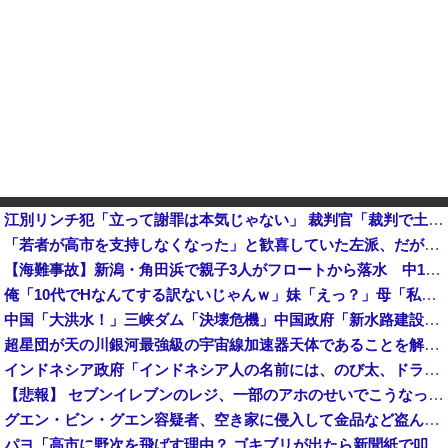
江別リンチ犯「立って謝罪は本気じゃない」 裁判官「裁判で土下座してないキミは本気じゃないな」
「若者が高市を支持しなくなった」と歓喜していた左派、だが高市内閣が消費税減税を実現した結果……他
【海難事故】新潟・角田浜で親子3人がフロートから落水 中1の娘（13）と小3の息子（8）が死亡 3人とも救命胴衣着用せず
俺「10代でHなんてする訳ないじゃんｗ」妹「えっ？」母「私達はしてたよね」wwwｗ
中国「大洪水！」三峡ダム「決壊危機」中国政府「新水路建設！（三峡新水路」現場職員「内部情報公開！（失踪」湖南省「三峡放流情報（画像」台風13号「三峡接近」→
超星団が天の川銀河最強級の宇宙線加速器天体であることを解明…岐阜大！
インドネシア政府「インドネシア人の名前には、のび太、ドラえもん、スネ夫、ナルト、しんちゃんなどあります」
【悲報】 セブンイレブンのレジ、一部のアホのせいでこうなってしまう
グエン・ビン・グエン容疑者、空き家に侵入して金品など盗んだ疑いで再逮捕 今年４月には別件で逮捕も不起訴になっていた
パヨ「高市に野次を飛ばす理由？ ゴキブリが出たら新聞紙で叩くでしょ。それと同じで、人として当然の行動」