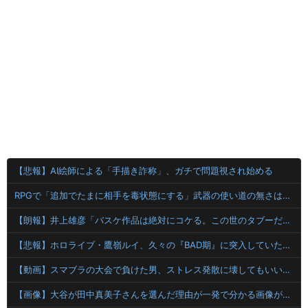
【悲報】AI絵師による「手描き詐称」、ガチで問題視され始める
RPGで「追加でたまに相手を毒状態にする」武器の使い道の無さは異常
【朗報】井上雄彦「バスケ作品は絶対にコケる。この世のタブーだった。でも俺は作ったけどね！」
【悲報】ホロライブ・鷹嶺ルイ、久々の『BAD期』に突入していたことを告白
【動画】スマブラの大会で負けた男、ストレス発散に壊してもいい安価なものが見つからず消化不良で死亡wwwwwwwww
【画像】大谷が田中真美子さんを選んだ理由が一発で分かる画像が発見されてしまう