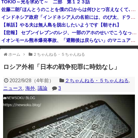
TOKIO～光を求めて～ 二部 第１２３話
グエン・ビン・グエン容疑者、空き家に侵入して金品など盗んだ疑いで再逮捕 今年４月には別件で逮捕も不起訴になっていた
佐藤二朗｢ほんとうのことを僕の口からは何ひとつ言えなくて､言葉にできぬ悔しさを日々感じております｣
【謎】台風15号の進路の鍵を握る「高気圧」と「寒冷渦」、どっちが勝つかで日本大パニックへｗｗｗ
インドネシア政府「インドネシア人の名前には、のび太、ドラえもん、スネ夫、ナルト、しんちゃんなどあります」
【単話】やる夫は無人島を脱出したいようです【朝それ】
【悲報】 セブンイレブンのレジ、一部のアホのせいでこうなってしまう
イオンモール熊本爆発事故、「避難後は戻らない」のマニュアル機能せず「貴重品OK」と許可か 車のカギを取りに自己判断で戻った人も
中国「大洪水！」三峡ダム「13基の水門開放（爆量放流」中国都市「三峡上流で豪雨！（三峡下流で水害」長江と黄河「同時氾濫危機」台風13号「中国本土上陸（画像」→
ホーム
２ちゃんねる・５ちゃんねる
※アドブロック等の広告非表示プラグインやアドオンを利用している場合、
一部のコンテンツが表示されなくなったり、サイト全体のレイアウトが崩れ
ロシア外相「日本の戦争犯罪に時効なし」
たりする場合があります。
2022/9/28
（
4年前
）
２ちゃんねる・５ちゃんねる
,
ニュース
,
海外
,
議論
3