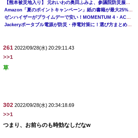
【熊本被災地入り】 元れいわの奥田ふみよ、参議院防災服でお食事楽しむ写真投稿「同席者は笑顔にサムズアップ」
Amazon「夏のポイントキャンペーン」紙の書籍が最大25%ポイント還元 対象と条件を整理（2026年7月）
ゼンハイザーがプライムデーで安い！MOMENTUM 4・ACCENTUMなど対象モデルまとめ！
Jackeryポータブル電源が防災・停電対策に！選び方まとめ【プライムデー最終日】
261
2022/09/28(水) 20:29:11.43
>>1
草
302
2022/09/28(水) 20:34:18.69
>>1
つまり、お前らのも時効なしだなw