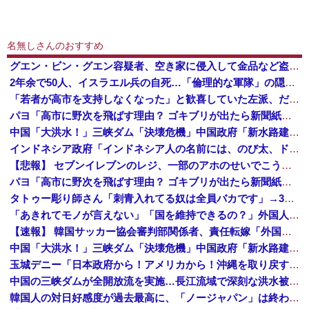
名無しさんのおすすめ
グエン・ビン・グエン容疑者、空き家に侵入して金品など盗んだ疑いで再逮捕 今年４月には別件で逮捕も不起訴になっていた
2年余で50人、イスラエル兵の自死…「倫理的な軍隊」の隠された傷！
「若者が高市を支持しなくなった」と歓喜していた左派、だが高市内閣が消費税減税を実現した結果……
パヨ「高市に野次を飛ばす理由？ ゴキブリが出たら新聞紙で叩くでしょ。それと同じで、人として当然の行動」
中国「大洪水！」三峡ダム「決壊危機」中国政府「新水路建設！（三峡新水路」現場職員「内部情報公開！（失踪」湖南省「三峡放流情報（画像」台風13号「三峡接近」→
インドネシア政府「インドネシア人の名前には、のび太、ドラえもん、スネ夫、ナルト、しんちゃんなどあります」
【悲報】 セブンイレブンのレジ、一部のアホのせいでこうなってしまう
パヨ「高市に野次を飛ばす理由？ ゴキブリが出たら新聞紙で叩くでしょ。それと同じで、人として当然の行動」
タトゥー彫り師さん「刺青入れてる奴は全員バカです」→30万再生ｗｗｗｗｗｗ
「あきれてモノが言えない」「国を維持できるの？」外国人の永住許可要件の厳格化で在日中国人の本音は？
【速報】 韓国サッカー協会審判部関係者、責任転嫁「外国人審判たちが先にマッサージを望んだ」
中国「大洪水！」三峡ダム「決壊危機」中国政府「新水路建設！（三峡新水路」現場職員「内部情報公開！（失踪」湖南省「三峡放流情報（画像」台風13号「三峡接近」→
玉城デニー「日本政府から！アメリカから！沖縄を取り戻す！」
中国の三峡ダムが全開放流を実施…長江流域で深刻な洪水被害！
韓国人の対日好感度が過去最高に、「ノージャパン」は終わった？＝ネット「中国より100倍いい」