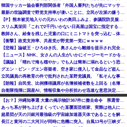
韓国サッカー協会審判部関係者「外国人審判たちが先にマッサージを望んだ」と主張 [8/10]
最新の世論調査で野党支持率が凄いことに、立民が左派の嫌う政策に賛同してしまった結果……
【P】熊本被災地入りの元れいわの奥田ふみよ、参議院防災服でお食事楽しむ写真投稿「同席者は笑顔にサムズアップ」
スリム真栄田「これで2千円いかない日高屋は国宝に指定する」驚異の料金＆量に反響続々「日高屋恐るべし！」
教師さん、給食を残した児童の口にミニトマトを突っ込む→体罰判定をもらってしまい、終わる・・・
【衝撃】政党支持率、共産党が野党第一党にｗｗｗｗ
【悲報】論破王・ひろゆき氏、奥さんから離婚を提示され完全敗北 → ｗｗｗｗｗｗｗｗｗｗｗｗｗｗｗｗ
【ニュース】NHK、女さんの人生がいかにイージーモードかをわかりやすく放送してしまうｗｗｗｗｗ
【議論】「晴れで海も穏やか」でも人は簡単に溺れるという恐怖……高齢者の海水浴はマジで危険なのか？
グエン・ビン・グエン容疑者、空き家に侵入して金品など盗んだ疑いで再逮捕 今年４月には別件で逮捕も不起訴になっていた
立民議員の再教育の件で批判された某野党議員、「私そんな事いってません！」と反論するも実際の動画を検証すると……
【朗報】自民党、比例獲得議席が名簿候補者数を上回る（名簿不足）の場合、「欠員」として扱う案を提示 比例復活当選の基準厳格化 ※前の衆院選、自民...
自衛隊指揮に国産AI、情報収集や分析担わせ迅速な意思決定…「サカナAI」有力・中国製排除！
日本、7月の倒産件数が今年最多の〇〇〇〇件 これがサナエノミクスなのか・・・？
【お？】沖縄知事選 大量の掲示物計367件に撤去命令 県選管が公選法違反と判断→候補者別の『内訳』がこちら
BYD軽自動車「新型ラッコ」発表2週間で1000台突破 メーカー最速ペースで好発進 [8/10]
あっち系が持ち上げまくっていた某覆面芸術家、実際は他人に迷惑をかけまくりだったと証明されてしまい……
【沖縄県知事選】玉城デニー「日本政府とアメリカから、沖縄を取り戻す！」
超星団が天の川銀河最強級の宇宙線加速器天体であることを解明…岐阜大！
米国務省の地図から「独島」が欠落…韓国・市民団体が即時訂正を要求 [8/10]
長江と黄河の二大河川が同時に危機に突入、台風13号が三峡ダムに襲い掛かった結果……
【バスケ】アフリカ系ハーフの八村塁さん「誰が何と言おうと僕は日本人！」「日本は本当に素晴らしい国！ネガティブなことがあっても何も思わん！」ｗｗｗ...