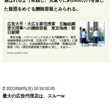
選ばれるよう依頼し、見返りに約1400万円を渡し
た疑惑をめぐる贈賄容疑とみられる。
広告大手・大広を家宅捜索 五輪組織
委元理事への贈賄容疑 東京地検：朝
日新聞
東京五輪・パラリンピックをめぐる汚職事件で、東京
地検特捜部は5日午前、広告大手「大広」（大阪市）に家
宅捜索に入った。大会組織委員会の元理事・高橋治之容
疑者（78）=受託収賄容疑で逮捕=に対し、大会ス…
www.asahi.com
2
2022/09/05(月) 10:18:30.05
最大の広告代理店は、スルーw