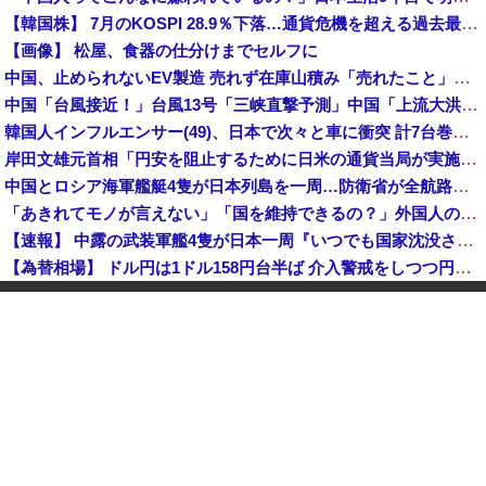
【韓国株】 7月のKOSPI 28.9％下落…通貨危機を超える過去最大の下げ幅
【画像】 松屋、食器の仕分けまでセルフに
中国、止められないEV製造 売れず在庫山積み「売れたこと」にして補助金を騙し取る事案を思いつきが横行
中国「台風接近！」台風13号「三峡直撃予測」中国「上流大洪水！（三峡上流」中国都市「8/5の映像（動画」三峡ダム「緊急放流（決壊危機」中国「下流大水害（震え声」→
韓国人インフルエンサー(49)、日本で次々と車に衝突 計7台巻き込み 八王子
岸田文雄元首相「円安を阻止するために日米の通貨当局が実施した為替介入は一時しのぎに過ぎない」
中国とロシア海軍艦艇4隻が日本列島を一周…防衛省が全航路を公開！
「あきれてモノが言えない」「国を維持できるの？」外国人の永住許可要件の厳格化で在日中国人の本音は？
【速報】 中露の武装軍艦4隻が日本一周『いつでも国家沈没させられるぞ』
【為替相場】 ドル円は1ドル158円台半ば 介入警戒をしつつ円売りが続行
ヨーロッパが中国製メガソーラーを締め出しｗｗｗ
インドネシア「高速鉄道！」中国「大赤字！」インドネシア「運営会社の株式購入！（負債対策」中国「はい（巨額負債」インドネシア「700km延伸計画！（実質中止」→
クビになったバイト先の店長のインスタ見つけた
【速報】 高市政権、エース級の財務官僚・一松旬氏を左遷「彼は協力的でなかった」財務省の言いなりではないことが判明
中国製ルーター20機種にバックドア 外部から完全制御できる機能が仕込まれていた
石油もない、鉄もない、国土の7割は山…それでも日本が世界屈指の経済大国になれた「勤勉さ」以外の勝因！