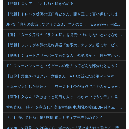
【悲報】ロシア、じわじわと逝き始める
【悲報】トレパク絵師の江口寿史さん、開き直って言い訳してしまう。全く反省してないと話題に
JRPG「他人の家漁ってアイテムGETすんの楽しーwwwww」→欧米で馬鹿にされてしまう
【謎】『ダーク路線のドラクエ12』を発売中止にしないといけなかった理由ってガチでなに？とりあえすだせばいいやん
【朗報】ソシャゲ本気の最終兵器『無限大アナンタ』遂にサービス開始へwwww
【動画】ショートスリーパーで有名な人、視聴者から「寝た方がいい」と言われブチギレ
モンスターハンターというゲームの魅力ってどんな部分だと思う？
【画像】元宝塚のセクシー女優さん、AKBと並んだ結果ｗｗｗｗ
日本をダメにした総理大臣、ワースト１位が同点でこの人ｗｗｗｗｗｗ
【画像】女さん「私はきっと明日も太ってるかわいそうな子」←発想が天才すぎるｗｗｗ 【Pickup07091617】
首相官邸、"映え"を意識した高市首相熊本訪問の感動BGM付きムービーを投稿「全部が全部ありがたかったです」
『これ描いて死ね』6話感想 初コミティア完売おめでとう！
スマホって普及して20年くらい経つのに「落とすだけで割れる」問題いつまでもクリアできてないよね…