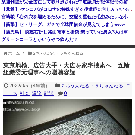
某週刊誌が完全逃亡して取り残された中道議員が絶体絶命の窮地、「今度は宏池会に矛先を向けたか……」と節操の無さに呆れる人が続出
研究者「株式投資にハマる若者はギャンブルにハマる若者と同じ傾向がある」
【悲報】 ケンコバがコロナの特殊すぎる後遺症に苦しんでいる模様…お前らの周りにもこんな奴いる？
【衝撃】大阪府警、ミナミの“ベトナムビル”を家宅捜索した結果・・・・・・
宮崎駿「心の穴を埋めるために、交配を重ねた毛虫みたいな小さな犬を連れてる人、本当に醜い」←これどう思う？
岸田文雄元首相「円安を阻止するために日米の通貨当局が実施した為替介入は一時しのぎに過ぎない」
【衝撃】セ・リーグ、ガチで全球団借金が見えてしまうwww
【鹿児島】 突然右折し路面電車と衝突 乗っていた男女3人は車を放置しダッシュで逃走中
グリーンコーラとかいうやつ飲んだ？
中国「台風接近！」台風13号「三峡直撃予測」中国「上流大洪水！（三峡上流」中国都市「8/5の映像（動画」三峡ダム「緊急放流（決壊危機」中国「下流大水害（震え声」→
ホーム
２ちゃんねる・５ちゃんねる
※アドブロック等の広告非表示プラグインやアドオンを利用している場合、
一部のコンテンツが表示されなくなったり、サイト全体のレイアウトが崩れ
東京地検、広告大手・大広を家宅捜索へ 五輪
たりする場合があります。
組織委元理事への贈賄容疑
2022/9/5
（
4年前
）
２ちゃんねる・５ちゃんねる
,
ニ
ュース
,
社会
,
議論
,
雑談
0