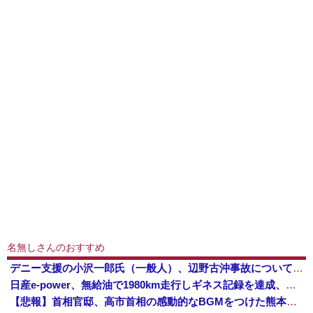
名無しさんのおすすめ
デニー支援の小沢一郎氏（一般人）、辺野古沖事故について「玉城デニー知事の責任ではないが、不幸な出来事を悪宣伝に利用する人がいる」
日産e-power、無給油で1980km走行しギネス記録を達成、無駄な発電や送電ロスなくEVよりエコを証明
【悲報】首相官邸、高市首相の感動的なBGMをつけた熊本訪問の感動ムービーを投稿