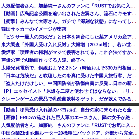
人気配信者さん、加藤純一さんのファンに「RUSTでお気に入りの配信者が負けて嫌だよな？空気読めってなるよな？その結果がVCR。お前らVCR向いて...
【動画】広島記念公園を追い出された左翼さん、流石にキモすぎて炎上
【衝撃】みんなで大家さん、ガチで『深刻な状態』になってしまう・・・・
韓国サッカーのイメージが墜落
「ピクサー最大の失敗だ」と日本を舞台にした某アメリカ産アニメが話題に、日本と韓国の両方に失礼すぎるわ……
東大調査「外国人受け入れ反対」大幅増（20.7pt増）、若い世代で増加幅大
愛煙家「喫煙者の権利がマジで侵害されてる。これ合法ですから。いくら税金を我々が払ってるんだと。副流煙もクソもあるのかな」
声優の声でAI動画作ってる人達、終了へ
太陽光発電所で、銅線およそ2.2トン（時価およそ330万円相当）盗んだなど、ベトナム国籍（無職）２人逮捕、盗まれた銅線の半分はすでに売却 富山で...
「日本は危険だ」と吹聴したのを真に受けた中国人旅行客、だが代替旅行先が日本ほど安全ではなかった結果……
「盗人たけだけしい」中国国防省が防衛白書に反発…日本の新型軍国主義と批判！
【P】エッセイスト「原爆を二度と使わせてはならない」→リプ「もちろん中国の核も非難する？」→即ブロック
クレーンゲームの景品で乳酸菌飲料をゲット、だが飲んでみると妙に酸っぱくて体調が悪化してしまい……
オンライン会見に顔を出さず出席した男性、他の職員に促され顔を出してみた結果ｗｗｗｗｗ
【動画】移民受け入れ派のパヨおば、自分の家に来られたら全力で拒否るｗｗｗｗｗｗｗｗｗｗｗｗ
スペースXのロケット残骸、月に衝突 人工物で過去最大級 [8/7]
【画像】FRIDAY砲された巨人軍のエースさん、隣の女子が絶対に美人だと話題になるｗｗｗｗｗｗ
経済崩壊の中国・広東省の工場にて経営者が従業員に半年以上給料未払いした挙句高飛び。工場は空っぽに
人気配信者さん、加藤純一さんのファンに「RUSTでお気に入りの配信者が負けて嫌だよな？空気読めってなるよな？その結果がVCR。お前らVCR向いて...
「あのヤフコメ民すらドン引きしてて草」と某事件の衝撃的な公判が話題に、なんか変な力が働いてんのかってくらい……
中国企業Zbtlink製ルーター20機種にバックドア、外部から完全制御のおそれ！
石破茂前総理「ウクライナが核放棄しなければロシア侵攻しなかった」！