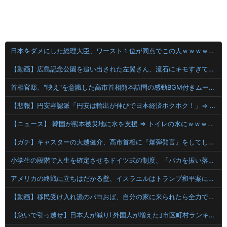
日本をダメにした総理大臣、ワースト１位が同点でこの人ｗｗｗｗｗｗ
【動画】広島記念公園を追い出された左翼さん、流石にキモすぎて炎上
首相官邸、"映え"を意識した高市首相熊本訪問の感動BGM付きムービーを投稿「全部が全部ありがたかったです」
【悲報】円安容認派「円安は輸出が伸びで日本経済ホクホク！」⇒ 世界に売る物が無さすぎて輸出額で韓国に惨敗・・・
【ニュース】 韓国が熊本被災地に水を支援 ⇒ トイレの水にｗｗｗｗｗｗｗ
【ガチ】キャスターの大越健介、高市首相に『爆弾発言』をしてしまう！！！！！
小学生の段階で人生を確定させるドイツ式の制度、「バカを振い落せるから合理的だ」と自惚れていた結果……
アメリカの終戦に立ちはだかる壁、イスラエルはトランプ和平案に「同意せず」！
【動画】移民受け入れ派のパヨおば、自分の家に来られたら全力で拒否るｗｗｗｗｗｗｗｗｗｗｗｗ
【急いで引っ越せ】日本人が減り｢外国人が増えた｣市区町村ランキングｷﾀ━━!