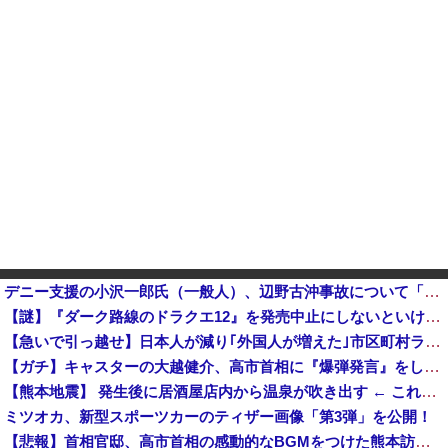
デニー支援の小沢一郎氏（一般人）、辺野古沖事故について「玉城デニー知事の責任ではないが、不幸な出来事を悪宣伝に利用する人がいる」
【謎】『ダーク路線のドラクエ12』を発売中止にしないといけなかった理由ってガチでなに？とりあえすだせばいいやん
【急いで引っ越せ】日本人が減り｢外国人が増えた｣市区町村ランキングｷﾀ━━!他
【ガチ】キャスターの大越健介、高市首相に『爆弾発言』をしてしまう！！！！！
【熊本地震】 発生後に居酒屋店内から温泉が吹き出す ← これ前触れじゃね？
ミツオカ、新型スポーツカーのティザー画像「第3弾」を公開！
【悲報】首相官邸、高市首相の感動的なBGMをつけた熊本訪問の感動ムービーを投稿