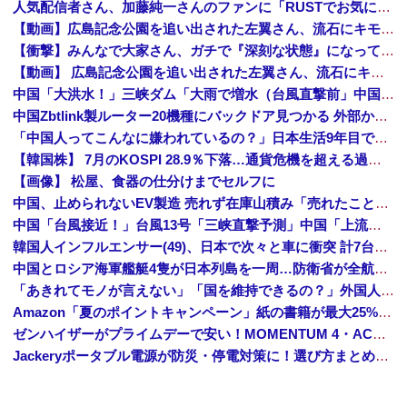
人気配信者さん、加藤純一さんのファンに「RUSTでお気に入りの配信者が負けて嫌だよな？空気読めってなるよな？その結果がVCR。お前らVCR向いて...
【動画】広島記念公園を追い出された左翼さん、流石にキモすぎて炎上
【衝撃】みんなで大家さん、ガチで『深刻な状態』になってしまう・・・・
【動画】 広島記念公園を追い出された左翼さん、流石にキモすぎて炎上
中国「大洪水！」三峡ダム「大雨で増水（台風直撃前」中国ダム「緊急放流！」中国鉄道「列車が走行中に流される」中国避難所「支援物資は有料です」謎の勢力「え」→
中国Zbtlink製ルーター20機種にバックドア見つかる 外部から完全制御のおそれ
「中国人ってこんなに嫌われているの？」日本生活9年目で明かす本心！
【韓国株】 7月のKOSPI 28.9％下落…通貨危機を超える過去最大の下げ幅
【画像】 松屋、食器の仕分けまでセルフに
中国、止められないEV製造 売れず在庫山積み「売れたこと」にして補助金を騙し取る事案を思いつきが横行
中国「台風接近！」台風13号「三峡直撃予測」中国「上流大洪水！（三峡上流」中国都市「8/5の映像（動画」三峡ダム「緊急放流（決壊危機」中国「下流大水害（震え声」→
韓国人インフルエンサー(49)、日本で次々と車に衝突 計7台巻き込み 八王子
中国とロシア海軍艦艇4隻が日本列島を一周…防衛省が全航路を公開！
「あきれてモノが言えない」「国を維持できるの？」外国人の永住許可要件の厳格化で在日中国人の本音は？
Amazon「夏のポイントキャンペーン」紙の書籍が最大25%ポイント還元 対象と条件を整理（2026年7月）
ゼンハイザーがプライムデーで安い！MOMENTUM 4・ACCENTUMなど対象モデルまとめ！
Jackeryポータブル電源が防災・停電対策に！選び方まとめ【プライムデー最終日】