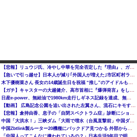
【悲報】リュウジ氏、冷やし中華を完全否定した『理由』、ガチでヤバイ・・・・・・
【急いで引っ越せ】日本人が減り｢外国人が増えた｣市区町村ランキングｷﾀ━━!他
木下優樹菜さん 長女の14歳誕生日を祝福 “推し”のアイドルも明かす「この場で言いますね」
【ガチ】キャスターの大越健介、高市首相に『爆弾発言』をしてしまう！！！！！
日産e-power、無給油で1980km走行しギネス記録を達成、無駄な発電や送電ロスなくEVよりエコを証明
【動画】 広島記念公園を追い出された左翼さん、流石にキモすぎて炎上
【悲報】倉持由香、息子の「自閉スペクトラム症」診断にショックで涙… 見逃していた乳幼児期のサインとは？
中国「大洪水！」三峡ダム「大雨で増水（台風直撃前」中国ダム「緊急放流！」中国鉄道「列車が走行中に流される」中国避難所「支援物資は有料です」謎の勢力「え」→
中国Zbtlink製ルーター20機種にバックドア見つかる 外部から完全制御のおそれ
「中国人ってこんなに嫌われているの？」日本生活9年目で明かす本心！