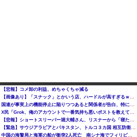
【悲報】コメ卸の利益、めちゃくちゃ減る
【画像あり】「スナック」とかいう店、ハードルが高すぎるｗｗｗｗｗｗｗ
国連が事実上の機能停止に陥りつつあると関係者が告白、特に役に立たないくせに高給だけ毟り取った結果……他
X民「Grok、俺のアカウントで一番気持ち悪いポストを教えて」→超火力の回答に完全敗北するｗｗｗｗｗ
【悲報】ショートスリーパー堀大輔さん、リスナーから「寝たほうがいい！」と言われてガチギレし炎上 → 高須幹也医師の医学的アドバイスに激昂 ｗｗｗ...
【緊急】サウジアラビアとパキスタン、トルコ３カ国 相互防衛協定締結
中国の海警局と海軍の船が衝突2人死亡 南シナ海でフィリピン船を追跡中、公表までに1年