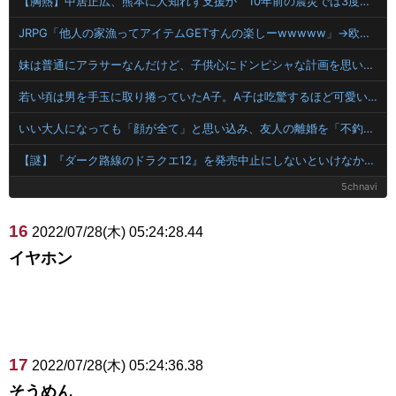
【胸熱】中居正広、熊本に人知れず支援か 10年前の震災では3度現地入り「誰にも知られなくて良い」
JRPG「他人の家漁ってアイテムGETすんの楽しーwwwww」→欧米で馬鹿にされてしまう
妹は普通にアラサーなんだけど、子供心にドンピシャな計画を思いついて子供心を掴むのがうまい。本当にすごいんだけど、脳内どうなってるの？
若い頃は男を手玉に取り捲っていたA子。A子は吃驚するほど可愛い和風美人で性悪。借金を踏み倒したりカップルの彼氏を寝取ったりを繰り返していたが男子を味方につけていた。月日が
いい大人になっても「顔が全て」と思い込み、友人の離婚を「不釣り合いだからw」と嘲笑する哀れな男現るｗｗトーク力も投資の才能もあるBくんを叩いてドヤる顔ファン男の浅はかさにガチで絶句
【謎】『ダーク路線のドラクエ12』を発売中止にしないといけなかった理由ってガチでなに？とりあえすだせばいいやん
5chnavi
16
2022/07/28(木) 05:24:28.44
イヤホン
17
2022/07/28(木) 05:24:36.38
そうめん