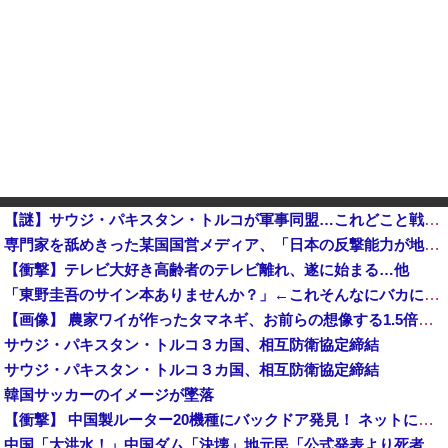
【謎】サウジ・パキスタン・トルコが軍事同盟…これどこと戦う気？
専門家を舐めきった某国国営メディア、「日本の反撃能力が地域を不安定化させている」というストーリーで番組制作を進めようとするも……
【衝撃】テレビ大好き高齢者のテレビ離れ、遂に始まる…他
「東野圭吾のサイン本ありませんか？」←これそんなにバカにするようなことか？
【画像】 農家ワイが作ったタマネギ、お前らの想像する1.5倍はデカいぞ
サウジ・パキスタン・トルコ３カ国、相互防衛協定締結
サウジ・パキスタン・トルコ３カ国、相互防衛協定締結
韓国サッカーのイメージが墜落
【衝撃】 中国製ルーター20機種にバックドア発見！ ネットに繋ぐだけで35秒ごとに中国のサーバーと通信
中国「大洪水！」中国ダム「決壊」地元民「公式発表より死者多い！」中国政府「住民拘束！（安否不明」中国当局「救助隊動画も削除」台風13号「三峡ダム接近中」→