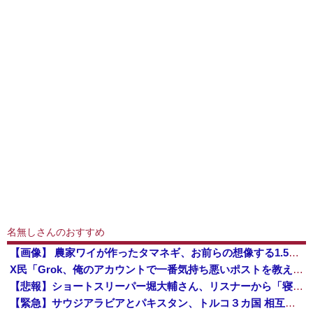
名無しさんのおすすめ
【画像】 農家ワイが作ったタマネギ、お前らの想像する1.5倍はデカいぞ
X民「Grok、俺のアカウントで一番気持ち悪いポストを教えて」→超火力の回答に完全敗北するｗｗｗｗｗ
【悲報】ショートスリーパー堀大輔さん、リスナーから「寝たほうがいい！」と言われてガチギレし炎上 → 高須幹也医師の医学的アドバイスに激昂 ｗｗｗ...
【緊急】サウジアラビアとパキスタン、トルコ３カ国 相互防衛協定締結