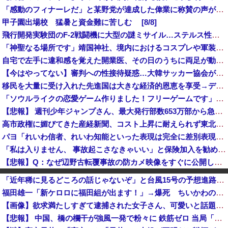
「感動のフィナーレだ」と某野党が達成した偉業に称賛の声が殺到、なんかヒーロー番組の最終回を見ているような気分に……
甲子園出場校 猛暑と資金難に苦しむ [8/8]
飛行開発実験団のF-2戦闘機に大型の謎ミサイル…ステルス性と射程1000kmを誇る「最新鋭の空母キラー」か？！
「神聖なる場所です」靖国神社、境内におけるコスプレや軍装の禁止を発表
自宅で左手に違和感を覚えた開業医、その日のうちに両足が動かなくなり入院すると……
【今はやってない】審判への性接待疑惑…大韓サッカー協会が声明「現在は一切発生していない」
移民を大量に受け入れた先進国は大きな経済的恩恵を享受→データでもはっきり日本一人負け示される [8/8]
「ソウルライクの恋愛ゲーム作りました！フリーゲームです」→女の子と会話して「弱攻撃」「強攻撃」「パリィ」「ローリング」を選ぶガチでダークソウルな...
【悲報】 週刊少年ジャンプさん、最大発行部数653万部から急降下でついに100万部を割ってしまうwwwwww
高市政権に媚びてきた産経新聞、コスト上昇に耐えられず東北6県撤退を発表
パヨ「れいわ信者、れいわ知能といった表現は完全に差別表現。メディアは放送禁止用語に指定するべき」
「私は入りません、 事故起こさなきゃいい」と保険加入を勧められた推し活民が反発、保険代が勿体無いし事故起こしたとして……
【悲報】Q：なぜ辺野古転覆事故の防カメ映像をすぐに公開しなかったのか？ → 玉城デニー知事の衝撃の回答がコチラ → ｗｗｗｗｗｗｗｗｗｗｗｗｗｗ...
『炎の闘球女 ドッジ弾子』最新8巻まですべて「50％ポイント還元」セール！3,505円分返ってくる！先月発売の新刊も対象！アニメ放送中！名前が下...
「近年稀に見るどころの話じゃないぞ」と台風15号の予想進路に困惑する人が多数、偏西風が全く通用していないんだけど……
フジテレビが金の卵を産む鶏を自ら絞め殺した模様、社運を賭けたドル箱コンテンツが御蔵入りになってしまい……
福田雄一「新ケロロに福田組が出ます！」→爆死 ちいかわの監督「原作に忠実に」→爆売れ
2026年度 暑さのピークはいったん終了かも [8/8]
【画像】欲求満たしすぎて逮捕された女子さん、可愛いと話題にｗｗｗｗｗｗ
【は？】極左団体さん「原爆ドーム前を明け渡せば核戦争が始まる！」→ 観衆のマジレスが鋭すぎるとネットで話題に → ｗｗｗｗｗｗｗｗｗｗｗｗ
【悲報】 中国、橋の欄干が強風一発で粉々に 鉄筋ゼロ 当局「接着剤でくっつけただけ」「正常で、品質問題はない」
高市首相靖国参拝「適切に判断」 官房長官