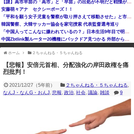
【謎】高市早苗の「高市」と「早苗」の出処が不明だと戦慄が走る
国連事務総長「お金がありません。このままでは国連が完全崩壊します。助けて下さい」
安藤萌々アナ セクシーポーズ！！
【速報】中2男子、野球部の練習中に頭部を強打しCT検査→70代医師「問題ないです」→中学生死亡「他人のCT画像みてました」
「平和を願う女子児童を警察が取り押さえて移動させた」と市民団体が告発、「児童……どこ？」とガチで困惑する人が続出
高市総理「物価上昇を上回る賃上げを日本に定着させる」国家公務員月給3.51％増へ 地方公務員も追随する見通し
韓国警察、大韓サッカー協会を家宅捜索 代表監督選考巡り
「中国人ってこんなに嫌われているの？」日本生活9年目で明かす本心！
中国Zbtlink製ルーター20機種にバックドア見つかる 外部から完全制御のおそれ
※アドブロック等の広告非表示プラグインやアドオンを利用している場合、
ホーム
２ちゃんねる・５ちゃんねる
一部のコンテンツが表示されなくなったり、サイト全体のレイアウトが崩れ
たりする場合があります。
【悲報】安倍元首相、分配強化の岸田政権を痛
烈批判！
2021/12/27
（
5年前
）
２ちゃんねる・５ちゃんねる
,
なんJ・なんG・おんJ
,
悲報
,
政治
,
社会
,
議論
,
雑談
9