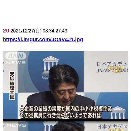
20
2021/12/27(月) 08:34:27.43
https://i.imgur.com/JOaV4J1.jpg