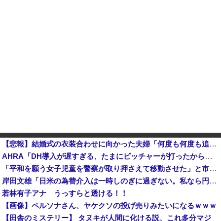
【悲報】結婚式の衣装合わせに向かった夫婦「何度も何度も追突され…何が目的か本当に理解できない」東名高速で続いた約1.7キロの追突
AHRA「DH導入が遅すぎる、たまにピッチャーが打ったからって何が面白いんだよ」他
「平和を願う女子児童を警察が取り押さえて移動させた」と市民団体が告発、「児童……どこ？」とガチで困惑する人が続出
岸田文雄「日米の為替介入は一時しのぎに過ぎない。私なら円を強くすることが出来る」
若林有子アナ うっすらと透ける！！
【画像】ペルソナさん、ヤケクソの投げ売りみたいになるｗｗｗ
【田舎のミステリー】 タヌキが人間に化ける説、これ多分マジ