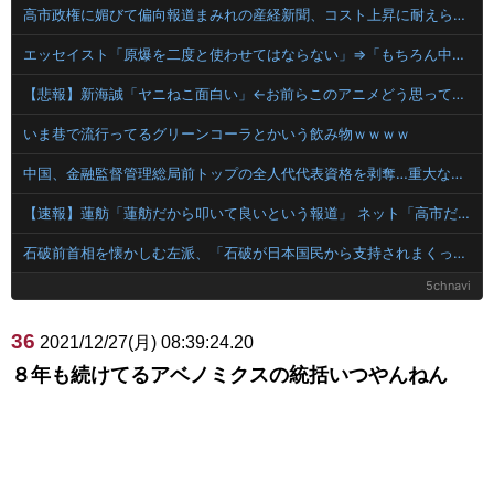
高市政権に媚びて偏向報道まみれの産経新聞、コスト上昇に耐えられず東北6県撤退を発表
エッセイスト「原爆を二度と使わせてはならない」⇒「もちろん中国の核も非難する？」⇒「中国の核は綺麗な核！」
【悲報】新海誠「ヤニねこ面白い」←お前らこのアニメどう思ってんの？
いま巷で流行ってるグリーンコーラとかいう飲み物ｗｗｗｗ
中国、金融監督管理総局前トップの全人代代表資格を剥奪…重大な規律違反で！
【速報】蓮舫「蓮舫だから叩いて良いという報道」 ネット「高市だから叩いて良いをやってるのがお前だろ」
石破前首相を懐かしむ左派、「石破が日本国民から支持されまくっていた」と主張してしまうも……
5chnavi
36
2021/12/27(月) 08:39:24.20
８年も続けてるアベノミクスの統括いつやんねん