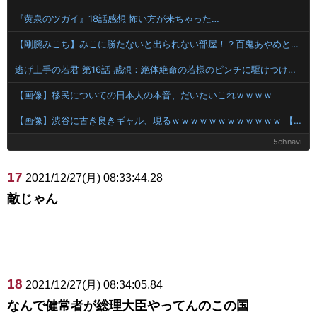
『黄泉のツガイ』18話感想 怖い方が来ちゃった…
【剛腕みこち】みこに勝たないと出られない部屋！？百鬼あやめとの爆笑タイマン勝負が最高すぎた件
逃げ上手の若君 第16話 感想：絶体絶命の若様のピンチに駆けつける信濃仮面！
【画像】移民についての日本人の本音、だいたいこれｗｗｗｗ
【画像】渋谷に古き良きギャル、現るｗｗｗｗｗｗｗｗｗｗｗｗ 【Pickup08083034】
5chnavi
17
2021/12/27(月) 08:33:44.28
敵じゃん
18
2021/12/27(月) 08:34:05.84
なんで健常者が総理大臣やってんのこの国