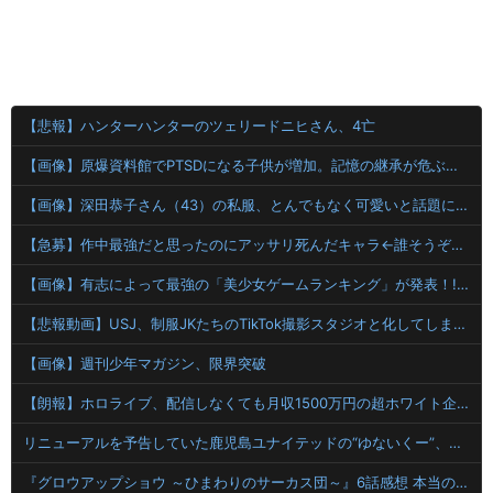
【悲報】ハンターハンターのツェリードニヒさん、4亡
【画像】原爆資料館でPTSDになる子供が増加。記憶の継承が危ぶまれる事態に
【画像】深田恭子さん（43）の私服、とんでもなく可愛いと話題にwww
【急募】作中最強だと思ったのにアッサリ死んだキャラ←誰そうぞうした？
【画像】有志によって最強の「美少女ゲームランキング」が発表！!！ あの名作も
【悲報動画】USJ、制服JKたちのTikTok撮影スタジオと化してしまいシュールすぎる光景が広がるｗｗｗ 【Pickup08083030】
【画像】週刊少年マガジン、限界突破
【朗報】ホロライブ、配信しなくても月収1500万円の超ホワイト企業だった
リニューアルを予告していた鹿児島ユナイテッドの“ゆないくー”、ホーム開幕戦に新フェイスで登場
『グロウアップショウ ～ひまわりのサーカス団～』6話感想 本当のサーカスとは…