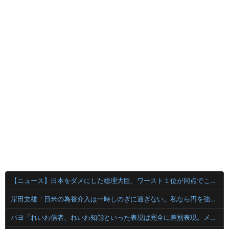
【ニュース】日本をダメにした総理大臣、ワースト１位が同点でこの人ｗｗｗｗｗｗ
岸田文雄「日米の為替介入は一時しのぎに過ぎない。私なら円を強くすることが出来る」
パヨ「れいわ信者、れいわ知能といった表現は完全に差別表現。メディアは放送禁止用語に指定するべき」