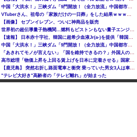
中国「大洪水！」三峡ダム「9門開放！（全力放流」中国都市「三峡沿線の道路水没」中国政府「高速道路封鎖！」中国ダム「緊急放流に合わせて開門（土砂崩れ発生」→
VTuberさん、祖母の「家族だけの一日葬」をした結果ｗｗｗｗｗｗｗ
【画像】 セブンイレブン、ついに神商品を販売
世界初の超伝導量子熱機関…燃料もピストンもない量子エンジンが回った！
【速報】 日本赤十字社、韓国に超希少血液Jr(a-)を提供「韓国内では適合する血液を確保できなかった」※今回で4回目
中国「大洪水！」三峡ダム「9門開放！（全力放流」中国都市「三峡沿線の道路水没」中国政府「高速道路封鎖！」中国ダム「緊急放流に合わせて開門（土砂崩れ発生」→
「あきれてモノが言えない」「国を維持できるの？」外国人の永住許可要件の厳格化で在日中国人の本音は？
高市総理「物価上昇を上回る賃上げを日本に定着させる」国家公務員月給3.51％増へ 地方公務員も追随する見通し
【鹿児島】 突然右折し路面電車と衝突 乗っていた男女3人は車を放置しダッシュで逃走中
"テレビ大好き"高齢者の「テレビ離れ」が始まった
【イオンモール熊本】 一転して話が変わってくる「従業員の避難誘導の証言が複数」イオン側が社内規定に抵触していた疑い
1944年7月、グアム島に上陸作戦を展開する米海兵隊を空撮！
【画像】 農家ワイが作ったタマネギ、お前らの想像する1.5倍はデカいぞ
韓国サッカーのイメージが墜落
【衝撃】 中国製ルーター20機種にバックドア発見！ ネットに繋ぐだけで35秒ごとに中国のサーバーと通信
中国「大洪水！」中国ダム「決壊」地元民「公式発表より死者多い！」中国政府「住民拘束！（安否不明」中国当局「救助隊動画も削除」台風13号「三峡ダム接近中」→