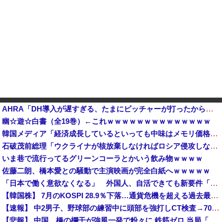
AHRA「DH導入が遅すぎる、たまにピッチャーが打ったからって何が面白いんだよ」他
幽☆遊☆白書（全19巻）←これｗｗｗｗｗｗｗｗｗｗｗｗｗｗ
韓国メディア「経済成長しているといっても中味はメモリ価格だけ。雇用増加見通しが半減してしまった」……韓国の内需不況は根強い状況っすね
石破茂前総理「ウクライナが核放棄しなければロシア侵攻しなかった」！
いま巷で流行ってるグリーンコーラとかいう飲み物ｗｗｗｗ
佐藤二朗、橋本愛との騒動で主演映画が完全白紙へｗｗｗｗｗ
「日本で働く意欲なくなる」 外国人、自活できても新要件「届かない」…永住許可厳格化で「日本離れ」か
【韓国株】 7月のKOSPI 28.9％下落…通貨危機を超える過去最大の下げ幅
【速報】 中2男子、野球部の練習中に頭部を強打しCT検査→70代医師「問題ないです」→中学生死亡「他人のCT画像みてました」
【悲報】 中国、橋の欄干が強風一発で粉々に 鉄筋ゼロ 当局「接着剤でくっつけただけ」「正常で、品質問題はない」