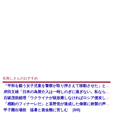
名無しさんのおすすめ
「平和を願う女子児童を警察が取り押さえて移動させた」と市民団体が告発、「児童……どこ？」とガチで困惑する人が続出
岸田文雄「日米の為替介入は一時しのぎに過ぎない。私なら円を強くすることが出来る」
石破茂前総理「ウクライナが核放棄しなければロシア侵攻しなかった」！
「感動のフィナーレだ」と某野党が達成した偉業に称賛の声が殺到、なんかヒーロー番組の最終回を見ているような気分に……
甲子園出場校 猛暑と資金難に苦しむ [8/8]