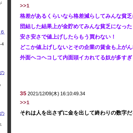
が
>>1
格差があるくらいなら格差減らしてみんな貧乏
団結した結果上が金貯めてみんな貧乏になった
６
安さ安さで値上げしたらもう買わない！
4
どこか値上げしないとその企業の賃金も上がん
外面ヘコヘコして内面頭イカれてる奴が多すぎ
の
う
35
2021/12/09(木) 16:10:49.34
>>1
それは人を出さずに金を出して終わりの数字だ
の
手