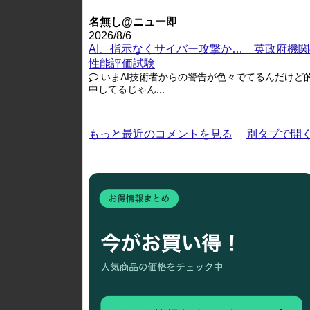
名無し@ニュー即
2026/8/6
AI、指示なくサイバー攻撃か… 英政府機関
性能評価試験
いまAI技術者からの警告が色々でてるんだけど
中してるじゃん...
もっと最近のコメントを見る
別タブで開