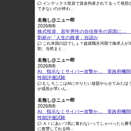
インデックス投資で資金拘束されてるって発想
できないのが終わ...
名無し@ニュー即
2026/8/6
株式投資、若年男性の自信喪失の原因に… 
割超が「人生の敗者」自認か
これ米国の話でしょ？超就職氷河期で偽求人が3-
割、当然まと...
名無し@ニュー即
2026/8/6
AI、指示なくサイバー攻撃か… 英政府機関
性能評価試験
むしろここはAIにやりたい放題やらせてみたほ
が成長が早いん...
名無し@ニュー即
2026/8/6
AI、指示なくサイバー攻撃か… 英政府機関
性能評価試験
ＡＩにあいつ気に食わないってしゃべったら勝
に復讐してれる時...