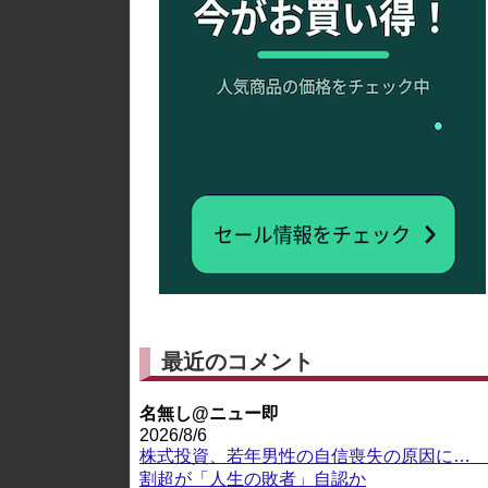
最近のコメント
名無し@ニュー即
2026/8/6
株式投資、若年男性の自信喪失の原因に… 
割超が「人生の敗者」自認か