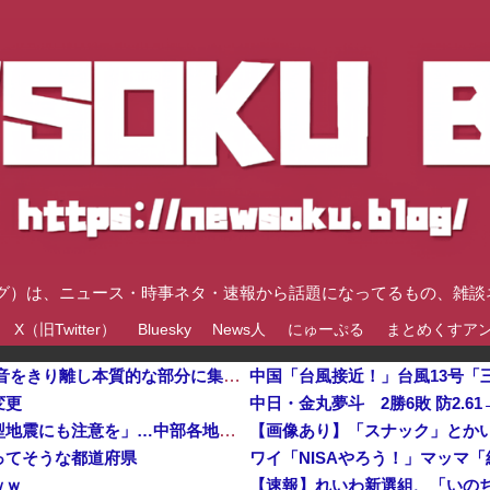
速ブログ）は、ニュース・時事ネタ・速報から話題になってるもの、雑
X（旧Twitter）
Bluesky
News人
にゅーぷる
まとめくすア
メルセデスのラッセルは2026F1マシンに対し雑音をきり離し本質的な部分に集中できていないらしい他
変更
中日・金丸夢斗 2勝6敗 防2.61→
【大地震】専門家「南海トラフだけでなく直下型地震にも注意を」…中部各地に危険度「Sランク」断層帯
【画像あり】「スナック」とか
ってそうな都道府県
ワイ「NISAやろう！」マッマ
ｗｗ
【速報】れいわ新選組、「いの