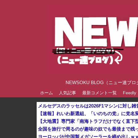
NEWSOKU BLOG（ニュー
ホーム
人気記事
最新コメント一覧
Feedly
【速報】れいわ新選組、「いのちの党」に党名
全国を旅行で周るのが趣味の奴でも最後まで残
ヨーロッパが中国製メガソーラーを締め出しｗ