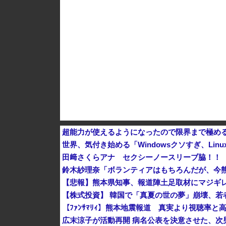
かつて650万部を誇った「週刊少年ジャンプ」、
超能力が使えるようになったので限界まで極め
世界、気付き始める「Windowsクソすぎ、Lin
田﨑さくらアナ セクシーノースリーブ脇！！
鈴木紗理奈「ボランティアはもちろんだが、今
【悲報】熊本県知事、報道陣土足取材にマジギレ
【株式投資】 韓国で「真夏の世の夢」崩壊、若
広末涼子が活動再開 病名公表を決意させた、次