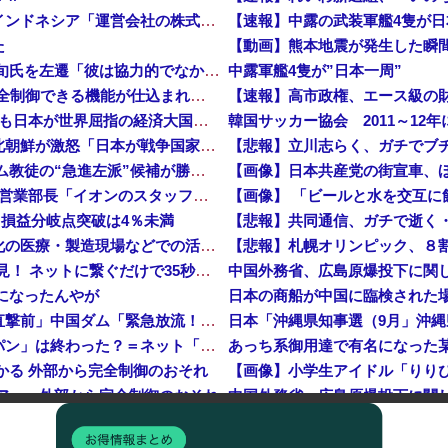
インドネシア「高速鉄道！」中国「大赤字！」インドネシア「運営会社の株式購入！（負債対策」中国「はい（巨額負債」インドネシア「700km延伸計画！（実質中止」→
【速報】中露の武装軍艦4隻が
た
【速報】 高市政権、エース級の財務官僚・一松旬氏を左遷「彼は協力的でなかった」財務省の言いなりではないことが判明
中露軍艦4隻が”日本一周”
中国製ルーター20機種にバックドア 外部から完全制御できる機能が仕込まれていた
石油もない、鉄もない、国土の7割は山…それでも日本が世界屈指の経済大国になれた「勤勉さ」以外の勝因！
日本が長距離巡航ミサイルの試験発射に成功！北朝鮮が激怒「日本が戦争国家になろうとしている」「絶対に傍観しない、必ず後悔させる」
【悲報】立川志らく、ガチでブ
アメリカ・ミシガン州の民主党予備選挙 イスラム教徒の“急進左派”候補が勝利確実に⋯トランプ氏は批判
【画像】日本共産党の街宣車、
日本「熊本地震」ハビタ「従業員2人亡くなる」営業部長「イオンのスタッフに制止されなかった」日本「部長が連絡後の店員行動を証言（謎」イオン「再入館可能の事実ない」→
【画像】 「ビールと水を交互に
…損益分岐点突破は4％未満
【悲報】共同通信、ガチで逝く
ついに国産ヒューマノイド登場、人手不足深刻化の医療・製造現場などでの活用想定！
【悲報】札幌オリンピック、８
【衝撃】 中国製ルーター20機種にバックドア発見！ ネットに繋ぐだけで35秒ごとに中国のサーバーと通信
メになったんやが
日本の商船が中国に臨検された
中国「大洪水！」三峡ダム「大雨で増水（台風直撃前」中国ダム「緊急放流！」中国鉄道「列車が走行中に流される」中国避難所「支援物資は有料です」謎の勢力「え」→
韓国人の対日好感度が過去最高に、「ノージャパン」は終わった？＝ネット「中国より100倍いい」
つかる 外部から完全制御のおそれ
クドア… 外部から完全制御のおそれ
で夫を脅した容疑
操作で30時間ロックされる！
【速報】『有吉の夏休み』、と