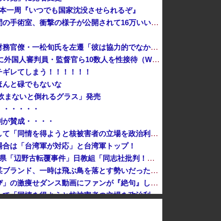
日本一周『いつでも国家沈没させられるぞ』
【動画】熊本地震が発生した瞬間の手術室、衝撃の様子が公開されて16万いいね プロすぎると称賛の声が集まる
【速報】高市政権、エース級の財務官僚・一松旬氏を左遷「彼は協力的でなかった」財務省の言いなりではないことが判明
韓国サッカー協会 2011～12年に外国人審判員・監督官ら10数人を性接待（W杯予選、五輪予選が含まれる）国会議員が事実確認
チギレてしまう！！！！！！
ほんと碌でもないな
飲まないと倒れるグラス」発売
・・・・・・
割が賛成・・・・
中国外務省、広島原爆投下に関して「同情を得ようと核被害者の立場を政治利用」と主張！
場合は「台湾軍が対応」と台湾軍トップ！
日本「沖縄県知事選（9月」沖縄県「辺野古転覆事件」日教組「同志社批判！（社民系」日本「日教組と全教は対立状態（内ｹﾞﾊﾞ」特別調査委員会「同志社...
あっち系御用達で有名になった某ブランド、一時は飛ぶ鳥を落とす勢いだったが今期の業績は……
【画像】小学生アイドル「りりぴ」の激痩せダンス動画にファンが『絶句』してしまう・・・・
中国外務省、広島原爆投下に関して「同情を得ようと核被害者の立場を政治利用」[8/6]
【速報】中国外務省、広島原爆投下に関して「同情を得ようと核被害者の立場を政治利用」
んでもない発表をしてしまう！！！！！