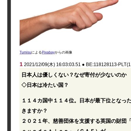
Tumisu
による
Pixabay
からの画像
1
2021/12/09(木) 16:03:03.51 ● BE:118128113-PLT(1
日本人は優しくない？なぜ寄付が少ないのか
◇日本は冷たい国？
１１４カ国中１１４位。日本が最下位となっ
きますか？
２０２１年、慈善団体を支援する英国の財団