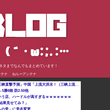
談ネタまでなんでもまとめています！
ンテナ
ねらーアンテナ
中国「台風接近！」台風13号「三峡直撃予測」中国「上流大洪水！（三峡上流」中国都市「8/5の映像（動画」三峡ダム「緊急放流（決壊危機」中国「下流...
5勝8敗 防2.50他
いう店、ハードルが高すぎるｗｗｗｗｗｗｗ
「結果見せてみ？」
ちの党」に党名変更