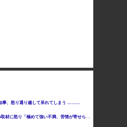
千葉県袖ケ浦市「おむつ交換で噛みつかれ」看護助手の男を逮捕 90歳入院患者の顔や腹を殴るなどケガさせた疑い [8/6]
【速報】しんぶん赤旗、短期間に1700件の購読申し込みで嬉し泣き→「うそでーす」虚偽申し込みと判明→ 共産党が刑事告訴「厳重な処罰を求める」
【緊急】世界各地で販売の中国企業Zbtlink製ルーター20機種にバックドア、外部から完全制御のおそれ
非現実的なリベラル政策をゴリ押しした東京大学、貯金から無駄金を垂れ流しまくった結果……
ー20機種にバックドア… 外部から完全制御のおそれ
知事、怒り通り越して呆れてしまう ………
【ﾌｧﾝｻﾏﾘｨ】熊本地震報道 真実より視聴率と高市叩きが大事なオールドメディア 熊本県知事が被災者・遺族への取材に怒り「極めて強い不満、苦情が寄せられた」