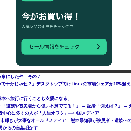
中国「大洪水！」中国ダム「決壊」地元民「公式発表より死者多い！」中国政府「住民拘束！（安否不明」中国当局「救助隊動画も削除」台風13号「三峡ダム接近中」→
発行部数が初の100万部割れ
中国企業Zbtlink製のルータ
る事にした件 その７
uxで十分じゃね？」デスクトップ向けLinuxの市場シェアが10%超え
熊本へ旅行に行くことも支援になる」
「遺族や被災者から強い不満でてる！」 → 記者「例えば？」 → 
者中心に多くの人が「人生オワタ」―中国メディア
男からの言葉明かす