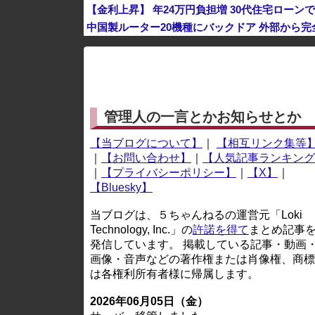
【金利上昇】 年24万円負担増 30代住宅ローン
中国製ルーター20機種にバックドア 外部から
※アドブロック等の広告非表示プラグインやアドオンを
管理人の一言とかお知らせとか
【当ブログについて】
｜
【相互リンク集等
｜
【お問い合わせ】
｜
【人気記事ランキング
｜
【プライバシーポリシー】
｜
【X】
｜
【Bluesky】
当ブログは、５ちゃんねるの運営元「Loki
Technology, Inc.」の
許諾を得て
まとめ記事
発信しています。 掲載している記事・動画
画像・音声などの著作権または肖像権、商標
は各権利所有者様に帰属します。
2026年06月05日（金）