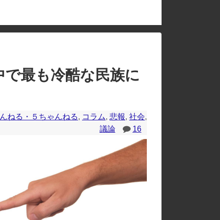
のレイアウトが崩れたりする場合があります。
中で最も冷酷な民族に
んねる・５ちゃんねる
,
コラム
,
悲報
,
社会
,
議論
16