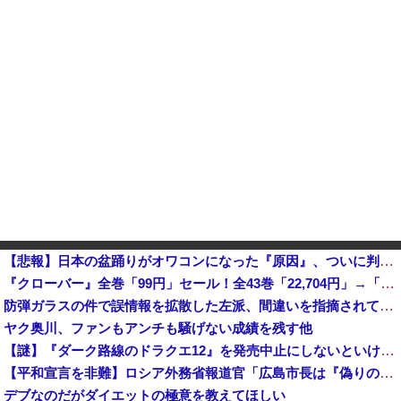
【悲報】日本の盆踊りがオワコンになった『原因』、ついに判明する・・・・・
『クローバー』全巻「99円」セール！全43巻「22,704円」→「4,257円」！実写ドラマ化もされたチャンピオンが誇る名作ヤンキー漫画！『ドロ...
防弾ガラスの件で誤情報を拡散した左派、間違いを指摘されても頑として認めなかった結果……
ヤク奥川、ファンもアンチも騒げない成績を残す他
【謎】『ダーク路線のドラクエ12』を発売中止にしないといけなかった理由ってガチでなに？とりあえすだせばいいやん
【平和宣言を非難】ロシア外務省報道官「広島市長は『偽りの呪文』繰り返している」
デブなのだがダイエットの極意を教えてほしい