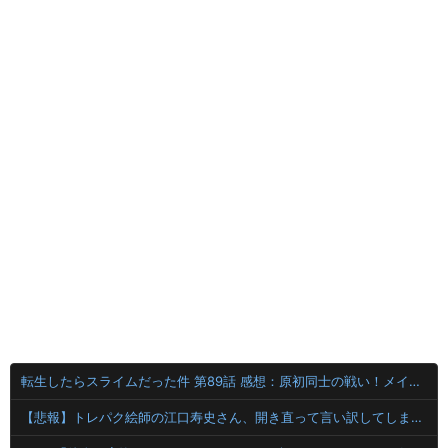
転生したらスライムだった件 第89話 感想：原初同士の戦い！メイドvs執事になってる！
【悲報】トレパク絵師の江口寿史さん、開き直って言い訳してしまう。全く反省してないと話題に