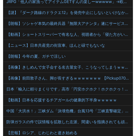
JRPG「他人の家漁ってアイテムGETすんの楽しーwwwww」→欧米で馬鹿にされてしまう
【謎】『ダーク路線のドラクエ12』を発売中止にしないといけなかった理由ってガチでなに？とりあえすだせばいいやん
【朗報】ソシャゲ本気の最終兵器『無限大アナンタ』遂にサービス開始へwwww
【動画】ショートスリーパーで有名な人、視聴者から「寝た方がいい」と言われブチギレ
【ニュース】日本共産党の街宣車、ほんと碌でもないな
【朗報】今年の夏、ガチで涼しい
【画像】きしめんで女子会する名古屋女子、こうなってしまうｗｗｗｗ
【画像】前田敦子さん、脚が長すぎるｗｗｗｗｗｗｗ 【Pickup07091615】
日本「輸入に頼りまくりです」高市「円安ホクホク！ホクホクゥ！」←
【動画】日本を応援するチアガールの健康的下半身ｗｗｗｗｗ
中国「大洪水！」三峡ダム「決壊危機」台風13号「三峡直撃確定」日本「最も強い勢力で接近！（伊勢湾台風級」台風13号と15号「中国本土でぶつかり合う（前代未聞」→
防弾ガラスの件で誤情報を拡散した左派、間違いを指摘されても頑として認めなかった結果……
【悲報】ロシア、じわじわと逝き始める