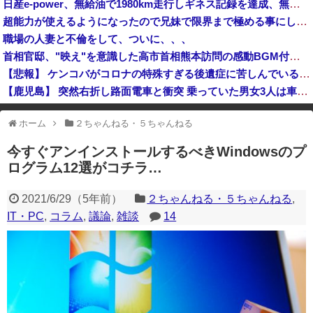
日産e-power、無給油で1980km走行しギネス記録を達成、無駄な発電や送電ロスなくEVよりエコを証明
オンライン会見に顔を出さず出席した男性、他の職員に促され顔を出してみた結果ｗｗｗｗｗ
超能力が使えるようになったので兄妹で限界まで極める事にした件 その９
スペースXのロケット残骸、月に衝突 人工物で過去最大級 [8/7]
職場の人妻と不倫をして、ついに、、、
岸田文雄元首相「円安を阻止するために日米の通貨当局が実施した為替介入は一時しのぎに過ぎない」
首相官邸、"映え"を意識した高市首相熊本訪問の感動BGM付きムービーを投稿「全部が全部ありがたかったです」
【悲報】 ケンコバがコロナの特殊すぎる後遺症に苦しんでいる模様…お前らの周りにもこんな奴いる？
【鹿児島】 突然右折し路面電車と衝突 乗っていた男女3人は車を放置しダッシュで逃走中
グリーンコーラとかいうやつ飲んだ？
ホーム
２ちゃんねる・５ちゃんねる
※アドブロック等の広告非表示プラグインやアドオンを利用している場合、
一部のコンテンツが表示されなくなったり、サイト全体のレイアウトが崩れ
今すぐアンインストールするべきWindowsのプ
たりする場合があります。
ログラム12選がコチラ…
2021/6/29
（
5年前
）
２ちゃんねる・５ちゃんねる
,
IT・PC
,
コラム
,
議論
,
雑談
14