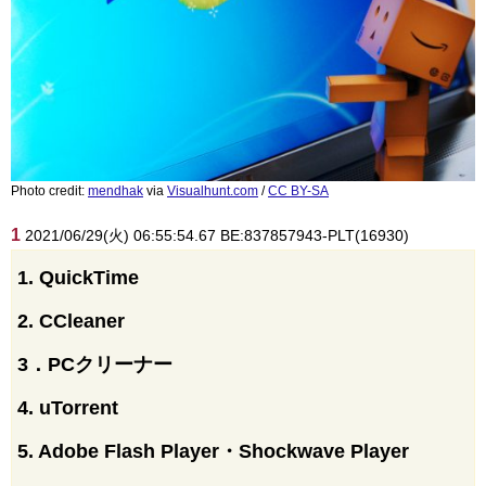
Photo credit:
mendhak
via
Visualhunt.com
/
CC BY-SA
1
2021/06/29(火) 06:55:54.67 BE:837857943-PLT(16930)
1. QuickTime
2. CCleaner
3．PCクリーナー
4. uTorrent
5. Adobe Flash Player・Shockwave Player