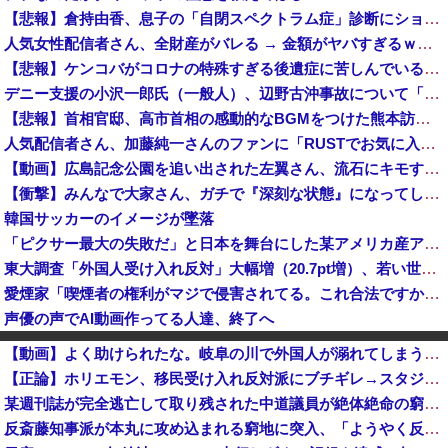
【悲報】倉持由香、息子の「自閉スペクトラム症」診断にショックで涙… 見逃していた乳幼児期のサインとは？
人気女性配信者さん、全財産がバレる → 金額がヤバすぎるｗｗｗｗｗｗ
【悲報】ケンコバがコロナの特殊すぎる後遺症に苦しんでいる模様…お前らの周りにもこんな奴いる？
デニー支援の小沢一郎氏（一般人）、辺野古沖事故について「玉城デニー知事の責任ではないが、不幸な出来事を悪宣伝に利用する人がいる」
【悲報】首相官邸、高市首相の感動的なBGMをつけた熊本訪問の感動ムービーを投稿
人気配信者さん、加藤純一さんのファンに「RUSTでお気に入りの配信者が負けて嫌だよな？空気読めってなるよな？その結果がVCR。お前らVCR向いて...
【動画】広島記念公園を追い出された左翼さん、流石にキモすぎて炎上
【衝撃】みんなで大家さん、ガチで『深刻な状態』になってしまう・・・・
韓国サッカーのイメージが墜落
「ピクサー最大の失敗だ」と日本を舞台にした某アメリカ産アニメが話題に、日本と韓国の両方に失礼すぎるわ……
東大調査「外国人受け入れ反対」大幅増（20.7pt増）、若い世代で増加幅大
愛煙家「喫煙者の権利がマジで侵害されてる。これ合法ですから。いくら税金を我々が払ってるんだと。副流煙もクソもあるのかな」
声優の声でAI動画作ってる人達、終了へ
太陽光発電所で、銅線およそ2.2トン（時価およそ330万円相当）盗んだなど、ベトナム国籍（無職）２人逮捕、盗まれた銅線の半分はすでに売却 富山で...
【動画】よく助けられたな。岐阜の川で外国人が溺れてしまう事故。
「日本は危険だ」と吹聴したのを真に受けた中国人旅行客、だが代替旅行先が日本ほど安全ではなかった結果……
【正論】ホリエモン、移民受け入れ反対派にブチギレ→スタジオ誰も反論できず沈黙
「盗人たけだけしい」中国国防省が防衛白書に反発…日本の新型軍国主義と批判！
某週刊誌が完全逃亡して取り残された中道議員が絶体絶命の窮地、「今度は宏池会に矛先を向けたか……」と節操の無さに呆れる人が続出
【P】エッセイスト「原爆を二度と使わせてはならない」→リプ「もちろん中国の核も非難する？」→即ブロック
反斎藤知事派が本丸に攻め込まれる窮地に突入、「ようやく反撃のターンやね」と手際の良さに感心する人が続出中
クレーンゲームの景品で乳酸菌飲料をゲット、だが飲んでみると妙に酸っぱくて体調が悪化してしまい……