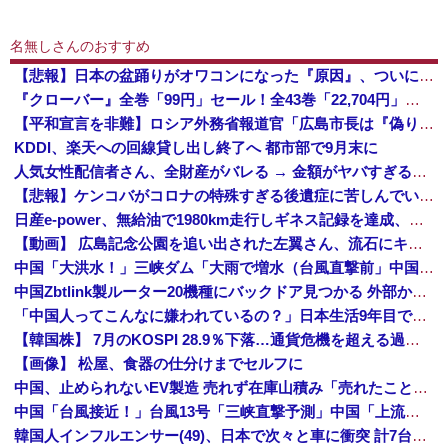
名無しさんのおすすめ
【悲報】日本の盆踊りがオワコンになった『原因』、ついに判明する・・・・・
『クローバー』全巻「99円」セール！全43巻「22,704円」→「4,257円」！実写ドラマ化もされたチャンピオンが誇る名作ヤンキー漫画！『ドロ...
【平和宣言を非難】ロシア外務省報道官「広島市長は『偽りの呪文』繰り返している」
KDDI、楽天への回線貸し出し終了へ 都市部で9月末に
人気女性配信者さん、全財産がバレる → 金額がヤバすぎるｗｗｗｗｗｗ
【悲報】ケンコバがコロナの特殊すぎる後遺症に苦しんでいる模様…お前らの周りにもこんな奴いる？
日産e-power、無給油で1980km走行しギネス記録を達成、無駄な発電や送電ロスなくEVよりエコを証明
【動画】 広島記念公園を追い出された左翼さん、流石にキモすぎて炎上
中国「大洪水！」三峡ダム「大雨で増水（台風直撃前」中国ダム「緊急放流！」中国鉄道「列車が走行中に流される」中国避難所「支援物資は有料です」謎の勢力「え」→
中国Zbtlink製ルーター20機種にバックドア見つかる 外部から完全制御のおそれ
「中国人ってこんなに嫌われているの？」日本生活9年目で明かす本心！
【韓国株】 7月のKOSPI 28.9％下落…通貨危機を超える過去最大の下げ幅
【画像】 松屋、食器の仕分けまでセルフに
中国、止められないEV製造 売れず在庫山積み「売れたこと」にして補助金を騙し取る事案を思いつきが横行
中国「台風接近！」台風13号「三峡直撃予測」中国「上流大洪水！（三峡上流」中国都市「8/5の映像（動画」三峡ダム「緊急放流（決壊危機」中国「下流大水害（震え声」→
韓国人インフルエンサー(49)、日本で次々と車に衝突 計7台巻き込み 八王子