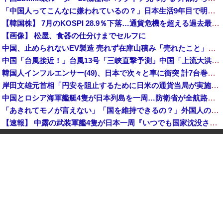
「中国人ってこんなに嫌われているの？」日本生活9年目で明かす本心！
【韓国株】 7月のKOSPI 28.9％下落…通貨危機を超える過去最大の下げ幅
【画像】 松屋、食器の仕分けまでセルフに
中国、止められないEV製造 売れず在庫山積み「売れたこと」にして補助金を騙し取る事案を思いつきが横行
中国「台風接近！」台風13号「三峡直撃予測」中国「上流大洪水！（三峡上流」中国都市「8/5の映像（動画」三峡ダム「緊急放流（決壊危機」中国「下流大水害（震え声」→
韓国人インフルエンサー(49)、日本で次々と車に衝突 計7台巻き込み 八王子
岸田文雄元首相「円安を阻止するために日米の通貨当局が実施した為替介入は一時しのぎに過ぎない」
中国とロシア海軍艦艇4隻が日本列島を一周…防衛省が全航路を公開！
「あきれてモノが言えない」「国を維持できるの？」外国人の永住許可要件の厳格化で在日中国人の本音は？
【速報】 中露の武装軍艦4隻が日本一周『いつでも国家沈没させられるぞ』
【為替相場】 ドル円は1ドル158円台半ば 介入警戒をしつつ円売りが続行
ヨーロッパが中国製メガソーラーを締め出しｗｗｗ
インドネシア「高速鉄道！」中国「大赤字！」インドネシア「運営会社の株式購入！（負債対策」中国「はい（巨額負債」インドネシア「700km延伸計画！（実質中止」→
クビになったバイト先の店長のインスタ見つけた
【速報】 高市政権、エース級の財務官僚・一松旬氏を左遷「彼は協力的でなかった」財務省の言いなりではないことが判明
中国製ルーター20機種にバックドア 外部から完全制御できる機能が仕込まれていた