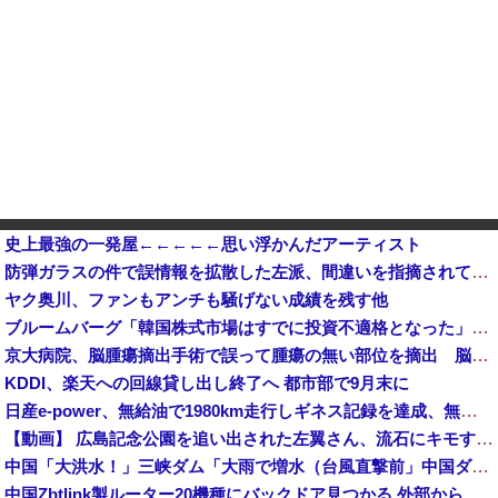
史上最強の一発屋←←←←←思い浮かんだアーティスト
防弾ガラスの件で誤情報を拡散した左派、間違いを指摘されても頑として認めなかった結果……
ヤク奥川、ファンもアンチも騒げない成績を残す他
ブルームバーグ「韓国株式市場はすでに投資不適格となった」→韓国財務相「韓国経済は絶好調！ 韓国市場は安泰!!」……まあ、うん。国外からどう認識されているのかって問題だから……さ
京大病院、脳腫瘍摘出手術で誤って腫瘍の無い部位を摘出 脳幹など損傷受け植物状態に
KDDI、楽天への回線貸し出し終了へ 都市部で9月末に
日産e-power、無給油で1980km走行しギネス記録を達成、無駄な発電や送電ロスなくEVよりエコを証明
【動画】 広島記念公園を追い出された左翼さん、流石にキモすぎて炎上
中国「大洪水！」三峡ダム「大雨で増水（台風直撃前」中国ダム「緊急放流！」中国鉄道「列車が走行中に流される」中国避難所「支援物資は有料です」謎の勢力「え」→
中国Zbtlink製ルーター20機種にバックドア見つかる 外部から完全制御のおそれ