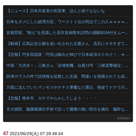
【ニュース】日本共産党の街宣車、ほんと碌でもないな
日本をダメにした総理大臣、ワースト１位が同点でこの人ｗｗｗｗｗｗ
首相官邸、"映え"を意識した高市首相熊本訪問の感動BGM付きムービーを投稿「全部が全部ありがたかったです」
【動画】広島記念公園を追い出された左翼さん、流石にキモすぎて炎上
【悲報】円安容認派「円安は輸出が伸びで日本経済ホクホク！」⇒ 世界に売る物が無さすぎて輸出額で韓国に惨敗・・・
中国「大洪水！」三峡ダム「決壊危機」台風13号「三峡直撃確定」日本「最も強い勢力で接近！（伊勢湾台風級」台風13号と15号「中国本土でぶつかり合う（前代未聞」→
防弾ガラスの件で誤情報を拡散した左派、間違いを指摘されても頑として認めなかった結果……
川底に沈んでいたマンモスやナチス軍艦など露出、熱波でドナウ川が歴史的渇水！
【悲報】熊本市、ガチでやらかしてしまう・・・・
京大病院、脳腫瘍摘出手術で誤って腫瘍の無い部位を摘出 脳幹など損傷受け植物状態に
5chnavi
47
2021/06/29(火) 07:28:48.64