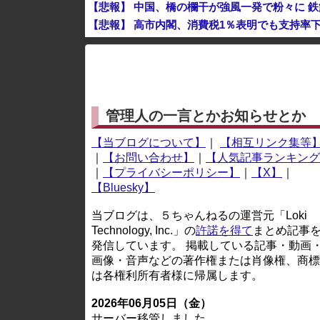
【悲報】 中国、橋の欄干が強風一発で粉々に 
【悲報】 高市内閣、消費税1％表明でも支持率下
彫り師YouTuber・しげち「刺青タトゥー入
※アドブロック等の広告非表示プラグインやアドオンを
管理人の一言とかお知らせとか
【当ブログについて】
｜
【相互リンク集等
｜
【お問い合わせ】
｜
【人気記事ランキング
｜
【プライバシーポリシー】
｜
【X】
｜
【Bluesky】
当ブログは、５ちゃんねるの運営元「Loki
Technology, Inc.」の
許諾を得て
まとめ記事
発信しています。 掲載している記事・動画
画像・音声などの著作権または肖像権、商標
は各権利所有者様に帰属します。
2026年06月05日（金）
サーバー移管しました。