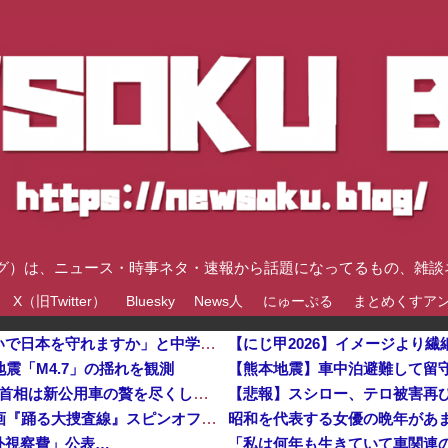
速ブログ）は、ニュース・時事ネタ・速報から話題になってるもの、雑
X（旧Twitter）
Bluesky
News人
にゅーぷる
まとめくすア
反核団体の代表を務める爺さん、「核を持たないで日本を守れますか」と中学生に詰問された結果……
【にじ甲2026】イメージより繊
震「M4.7」の揺れを観測
【悲報】 週刊誌、好き放題書きまくる 高市早苗首相は新公用車の贅を尽くした後部座席でたばこを吸うのが至福の時間「どんどん延びる乗車時間」
【悲報】スシロー、テロ被害再
【悲報】佐藤二朗さん（57）主演予定だった映画『踊る大捜査線』スピンオフ作品の撮影中止が正式決定・・・・・・・・・他
外視察費」公表…