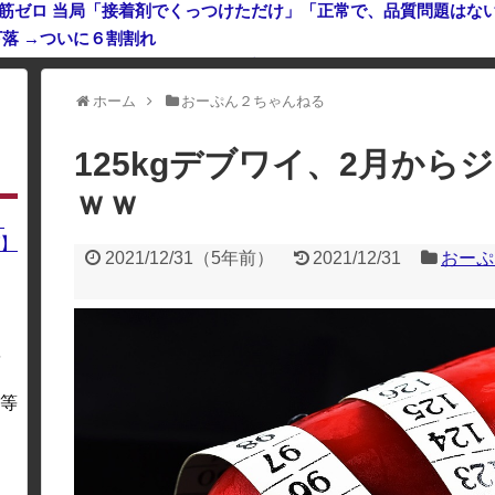
鉄筋ゼロ 当局「接着剤でくっつけただけ」「正常で、品質問題はな
落 →ついに６割割れ
れてる奴は全員バカです」「すごい民度低い」「5000円好きなんすよ
ホーム
おーぷん２ちゃんねる
利用している場合、一部のコンテンツが表示されなくなったり、サイト全体
125kgデブワイ、2月か
ｗｗ
】
】
2021/12/31
（
5年前
）
2021/12/31
おーぷ
を
・
等