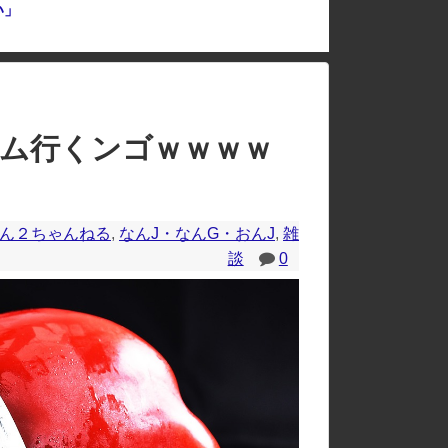
い」
、バカって」
のレイアウトが崩れたりする場合があります。
らジム行くンゴｗｗｗｗ
ん２ちゃんねる
,
なんJ・なんG・おんJ
,
雑
談
0