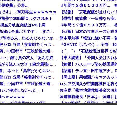
外視察費」公表…
３年間で２億６５００万円… 
です」→30万再生ｗｗｗｗｗｗ
操作で30時間ロックされる！
【恐怖】家族葬・一日葬なら安
…損益分岐点突破は4％未満
３年間で２億６５００万円… 
彫り師YouTuber・しげち「刺青タトゥー入れてる奴は全員バカです」「すごい民度低い」「5000円好きなんすよ、バカって」
【悲報】日本のマヨネーズが世
【速報】 米農家「流石にこんな値段じゃ、米作り辞める人、出るんじゃないかなあ？？」
【悲報】 中国、橋の欄干が強風一発で粉々に 鉄筋ゼロ 当局「接着剤でくっつけただけ」「正常で、品質問題はない」
中国「大洪水！」三峡ダム「9門開放！（全力放流」中国都市「三峡沿線の道路水没」中国政府「高速道路封鎖！」中国ダム「緊急放流に合わせて開門（土砂崩れ発生」→
【悲報】 ワイ「半沢直樹みたいな銀行員カッコいい」銀行員の友人「あんな奴居ねえよ」
【朗報】 秋田県、UAEのオイルマネー2兆円が転がり込んでガチで東北最強になるぞｗｗｗｗｗｗｗ
【速報】 蓮舫「蓮舫だから叩いて良いという報道」 ネット「高市だから叩いて良いをやってるのがお前だろ」
【悲報】 中国、橋の欄干が強風一発で粉々に 鉄筋ゼロ 当局「接着剤でくっつけただけ」「正常で、品質問題はない」
中国「大洪水！」三峡ダム「9門開放！（全力放流」中国都市「三峡沿線の道路水没」中国政府「高速道路封鎖！」中国ダム「緊急放流に合わせて開門（土砂崩れ発生」→
ロシア空挺兵が空挺部隊日を祝
ロシア侵攻しなかった」！
紙へｗｗｗｗｗ
危機を超える過去最大の下げ幅
【速報】 中2男子、野球部の練習中に頭部を強打しCT検査→70代医師「問題ないです」→中学生死亡「他人のCT画像みてました」
【悲報】ファン付き作業服着用
【悲報】 中国、橋の欄干が強風一発で粉々に 鉄筋ゼロ 当局「接着剤でくっつけただけ」「正常で、品質問題はない」
【悲報】韓国、ロシアウクライ