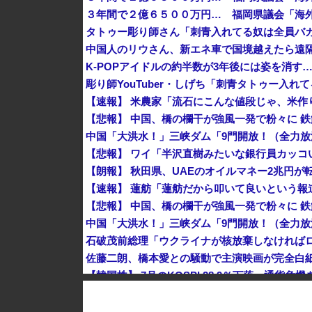
３年間で２億６５００万円… 福岡県議会「海
タトゥー彫り師さん「刺青入れてる奴は全員バカ
中国人のリウさん、新エネ車で国境越えたら遠隔
K-POPアイドルの約半数が3年後には姿を消す
石破茂前総理「ウクライナが核放棄しなければ
佐藤二朗、橋本愛との騒動で主演映画が完全白
【韓国株】 7月のKOSPI 28.9％下落…通貨