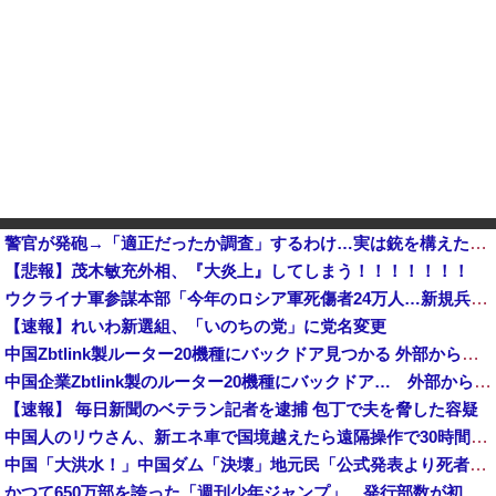
警官が発砲→「適正だったか調査」するわけ…実は銃を構えただけで警察本部長まで報告！
【悲報】茂木敏充外相、『大炎上』してしまう！！！！！！！
ウクライナ軍参謀本部「今年のロシア軍死傷者24万人…新規兵力の募集規模を上回る」！他
【速報】れいわ新選組、「いのちの党」に党名変更
中国Zbtlink製ルーター20機種にバックドア見つかる 外部から完全制御のおそれ
中国企業Zbtlink製のルーター20機種にバックドア… 外部から完全制御のおそれ
【速報】 毎日新聞のベテラン記者を逮捕 包丁で夫を脅した容疑
中国人のリウさん、新エネ車で国境越えたら遠隔操作で30時間ロックされる！
中国「大洪水！」中国ダム「決壊」地元民「公式発表より死者多い！」中国政府「住民拘束！（安否不明」中国当局「救助隊動画も削除」台風13号「三峡ダム接近中」→
かつて650万部を誇った「週刊少年ジャンプ」、発行部数が初の100万部割れ