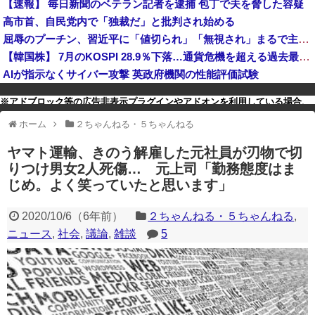
【速報】 毎日新聞のベテラン記者を逮捕 包丁で夫を脅した容疑
【朗報】兵庫県・斎藤知事が執拗に攻撃されている理由判明、県民も知らなかった「多額の費用が発生する状況」を一斉排除
高市首、自民党内で「独裁だ」と批判され始める
北朝鮮の金与正党総務部長、日本のトマホーク発射試験を批判…「軍事的選択肢」警告！
屈辱のプーチン、習近平に「値切られ」「無視され」まるで主従関係…ロシアが中国の属国になりつつある！
【韓国株】 7月のKOSPI 28.9％下落…通貨危機を超える過去最大の下げ幅
AIが指示なくサイバー攻撃 英政府機関の性能評価試験
※アドブロック等の広告非表示プラグインやアドオンを利用している場合、
一部のコンテンツが表示されなくなったり、サイト全体のレイアウトが崩れ
ホーム
２ちゃんねる・５ちゃんねる
たりする場合があります。
ヤマト運輸、きのう解雇した元社員が刃物で切
りつけ男女2人死傷… 元上司「勤務態度はま
じめ。よく笑っていたと思います」
2020/10/6
（
6年前
）
２ちゃんねる・５ちゃんねる
,
ニュース
,
社会
,
議論
,
雑談
5