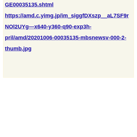
GE00035135.shtml
https://amd.c.yimg.jp/im_siggfDXszp__aL7SF9r
NOl2UYg—x640-y360-q90-exp3h-
pril/amd/20201006-00035135-mbsnewsv-000-2-
thumb.jpg