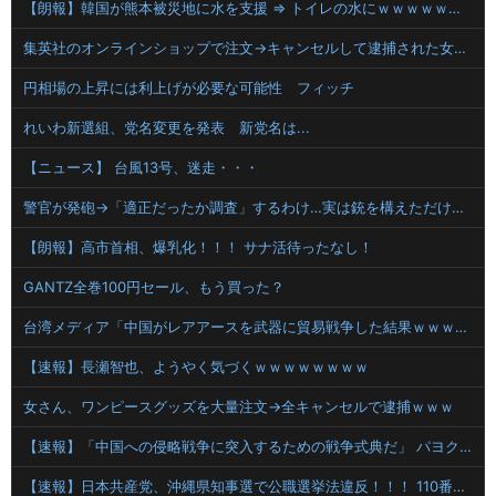
【朗報】韓国が熊本被災地に水を支援 ⇒ トイレの水にｗｗｗｗｗｗｗ
集英社のオンラインショップで注文→キャンセルして逮捕された女性 無茶苦茶やっていた
円相場の上昇には利上げが必要な可能性 フィッチ
れいわ新選組、党名変更を発表 新党名は...
【ニュース】 台風13号、迷走・・・
警官が発砲→「適正だったか調査」するわけ…実は銃を構えただけで警察本部長まで報告！
【朗報】高市首相、爆乳化！！！ サナ活待ったなし！
GANTZ全巻100円セール、もう買った？
台湾メディア「中国がレアアースを武器に貿易戦争した結果ｗｗｗｗｗｗｗｗ」
【速報】長瀬智也、ようやく気づくｗｗｗｗｗｗｗｗ
女さん、ワンピースグッズを大量注文→全キャンセルで逮捕ｗｗｗ
【速報】「中国への侵略戦争に突入するための戦争式典だ」 パヨクが広島の平和記念式典に反対する理由が判明
【速報】日本共産党、沖縄県知事選で公職選挙法違反！！！ 110番通報されても辞全くめない件