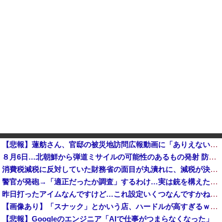
【悲報】蓮舫さん、官邸の被災地訪問広報動画に「ありえない！作成費用は、あなたの税金です！」と猛批判 → ネットからは巨大ブーメランを指摘する声 ...
８月6日…北朝鮮から弾道ミサイルの可能性のあるもの発射 防衛省が発表 [8/6]
消費税減税に反対していた財務省の面目が丸潰れに、減税が決まった途端に市場が動き出したが……
警官が発砲→「適正だったか調査」するわけ…実は銃を構えただけで警察本部長まで報告！
昨日打ったアイムなんですけど…これ設定いくつなんですかね？他
【画像あり】「スナック」とかいう店、ハードルが高すぎるｗｗｗｗｗｗｗ
【悲報】Googleのエンジニア「AIで仕事がつまらなくなった」