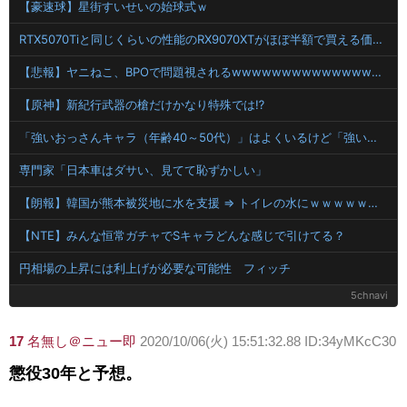
【豪速球】星街すいせいの始球式ｗ
RTX5070Tiと同じくらいの性能のRX9070XTがほぼ半額で買える価格バグ
【悲報】ヤニねこ、BPOで問題視されるwwwwwwwwwwwwwwwwwwwwwwww
【原神】新紀行武器の槍だけかなり特殊では⁉
「強いおっさんキャラ（年齢40～50代）」はよくいるけど「強いおばさん」はいない…
専門家「日本車はダサい、見てて恥ずかしい」
【朗報】韓国が熊本被災地に水を支援 ⇒ トイレの水にｗｗｗｗｗｗｗ
【NTE】みんな恒常ガチャでSキャラどんな感じで引けてる？
円相場の上昇には利上げが必要な可能性 フィッチ
5chnavi
17
名無し＠ニュー即
2020/10/06(火) 15:51:32.88 ID:34yMKcC30
懲役30年と予想。