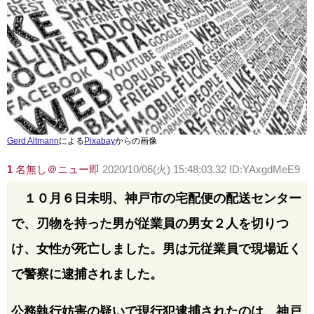
Gerd Altmann
による
Pixabay
からの画像
1
名無し＠ニュー即
2020/10/06(火) 15:48:03.32 ID:YAxgdMeE9
１０月６日未明、神戸市の宅配便の配送センター
で、刃物を持った男が従業員の男女２人を切りつ
け、女性が死亡しました。男は元従業員で現場近く
で警察に逮捕されました。
公務執行妨害の疑いで現行犯逮捕されたのは、神戸