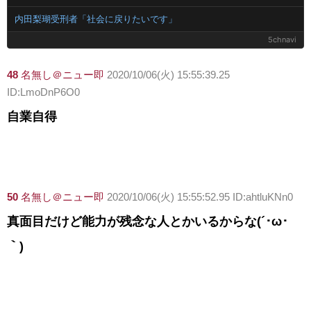
内田梨瑚受刑者「社会に戻りたいです」
5chnavi
48
名無し＠ニュー即
2020/10/06(火) 15:55:39.25
ID:LmoDnP6O0
自業自得
50
名無し＠ニュー即
2020/10/06(火) 15:55:52.95 ID:ahtluKNn0
真面目だけど能力が残念な人とかいるからな(´･ω･
｀)