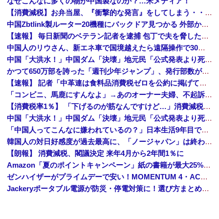
なぜこんなに多くの物が中国製なのか？…米メディア！
【消費減税】お弁当屋、『衝撃的な発言』をしてしまう・・・・・・
中国Zbtlink製ルーター20機種にバックドア見つかる 外部から完全制御のおそれ
【速報】 毎日新聞のベテラン記者を逮捕 包丁で夫を脅した容疑
中国人のリウさん、新エネ車で国境越えたら遠隔操作で30時間ロックされる！
中国「大洪水！」中国ダム「決壊」地元民「公式発表より死者多い！」中国政府「住民拘束！（安否不明」中国当局「救助隊動画も削除」台風13号「三峡ダム接近中」→
かつて650万部を誇った「週刊少年ジャンプ」、発行部数が初の100万部割れ
【速報】 記者「中革連は食料品消費税ゼロを公約に掲げていたが？」→階猛氏「そ、それは財源確保という条件付き」
「コンビニ、馬鹿にすんなよ」→あのオーナー夫婦、不起訴ｗｗｗｗｗｗｗｗｗ
【消費税率1％】 「下げるのが筋なんですけど…」消費減税で値下がりする分と同じだけ商品を値上げして店頭価格を変えない店も
中国「大洪水！」中国ダム「決壊」地元民「公式発表より死者多い！」中国政府「住民拘束！（安否不明」中国当局「救助隊動画も削除」台風13号「三峡ダム接近中」→
「中国人ってこんなに嫌われているの？」日本生活9年目で明かす本心！
韓国人の対日好感度が過去最高に、「ノージャパン」は終わった？＝ネット「中国より100倍いい」
【朗報】 消費減税、閣議決定 来年4月から2年間1％に
Amazon「夏のポイントキャンペーン」紙の書籍が最大25%ポイント還元 対象と条件を整理（2026年7月）
ゼンハイザーがプライムデーで安い！MOMENTUM 4・ACCENTUMなど対象モデルまとめ！
Jackeryポータブル電源が防災・停電対策に！選び方まとめ【プライムデー最終日】