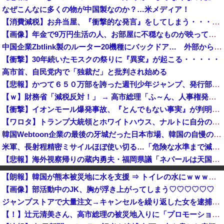
なぜこんなに多くの物が中国製なのか？…米メディア！
【消費減税】お弁当屋、『衝撃的な発言』をしてしまう・・・・・・
【画像】年金で9万円生活の人、お部屋に不穏なものが映ってしまう⇒！！
中国企業Zbtlink製のルーター20機種にバックドア… 外部から完全制御のおそれ
【衝撃】30年続いたモスクの祭りに『異変』が起こる・・・・・
高市首、自民党内で「独裁だ」と批判され始める
【悲報】かつて６５０万部を誇った週刊少年ジャンプ、発行部数100万部割れ → 国内の「100万部超え紙雑誌」が消滅 ｗｗｗｗｗｗｗｗｗｗｗｗｗｗ
【ｗ】財務省「減税反対！」 → 高市総理「ふ～ん、人事権発動ね？」 → 結果 ｗｗｗｗｗｗｗｗｗｗ
【衝撃】イオンモール爆発事故、『とんでもない事実』が判明してしまう・・・・・・
【ワロタ】トランプ大統領とホワイトハウス、ナルトに自分の顔を合成して投稿 日本政府が苦言「公的機関であっても許諾が必要」
韓国Webtoon企業の最後の牙城だった日本市場、韓国の自慢の種だった某アプリが遂に……
米軍、長射程精密ミサイルほぼ使い切る…「危険な水準まで減少」と軍高官が警告！
【悲報】海外視察帰りの蔵内勇夫・福岡県議「ネパールは天国だった！」あまりの能天気発言で大炎上 → ｗｗｗｗｗｗｗｗｗｗｗｗｗｗ
【速報】ジャンポケ斉藤の被害女性「バウムクーヘン売ったりTikTokライブしててムカついたから示談しなかった」
【朗報】韓国が熊本被災地に水を支援 ⇒ トイレの水にｗｗｗｗｗｗｗ
「日本の反戦界隈終わってて草」と海自トマホークへの例の界隈の反応が話題に、今になって存在に気付いてしまった結果……
【画像】部活動中のJK、胸が浮き上がってしまう♡♡♡♡♡♡
既婚男性「大学院生のころにオカリナ教えた小学生が現在の妻ですね」→ネット大荒れｗｗｗｗ
ジャンプストアで大量注文→キャンセルを繰り返した女を逮捕 「注文で欲求が満たされた」総額43億円
【財務省人事】内閣人事局、エース級の財務官僚を異例転出 官邸幹部「協力的でなかった」※岸田首相（当時）の秘書官などを歴任 、岸田首相の後輩
【！】辻元清美さん、高市総理の被災地入りに「プロモーションのような動画を撮らせて、悲しく情けない！」ｗｗｗｗｗｗｗｗｗｗｗｗｗｗ
【悲報】石破茂さん「高市内閣のやり方は強引だ！」支持率下落の理由を指摘 → ﾈｯﾄ「お前が言うな」「鳥取県だけ減税無しで！」 ｗｗｗｗｗｗｗｗｗ...