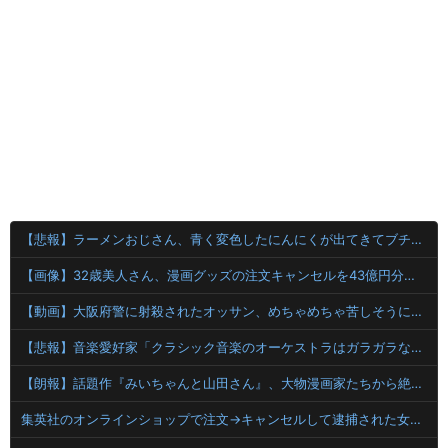
【悲報】ラーメンおじさん、青く変色したにんにくが出てきてブチギレwwwwwwwwww
【画像】32歳美人さん、漫画グッズの注文キャンセルを43億円分繰り返しまくり逮捕
【動画】大阪府警に射殺されたオッサン、めちゃめちゃ苦しそうに死ぬ
【悲報】音楽愛好家「クラシック音楽のオーケストラはガラガラなのに、ゲーム音楽のオーケストラは満員……本当にイライラする」
【朗報】話題作『みいちゃんと山田さん』、大物漫画家たちから絶賛されるwwww
集英社のオンラインショップで注文→キャンセルして逮捕された女性 無茶苦茶やっていた