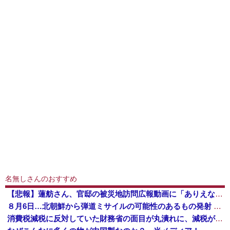
名無しさんのおすすめ
【悲報】蓮舫さん、官邸の被災地訪問広報動画に「ありえない！作成費用は、あなたの税金です！」と猛批判 → ネットからは巨大ブーメランを指摘する声 ...
８月6日…北朝鮮から弾道ミサイルの可能性のあるもの発射 防衛省が発表 [8/6]
消費税減税に反対していた財務省の面目が丸潰れに、減税が決まった途端に市場が動き出したが……