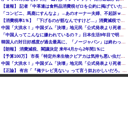
【速報】 記者「中革連は食料品消費税ゼロを公約に掲げていたが？」→階猛氏「そ、それは財源確保という条件付き」
「コンビニ、馬鹿にすんなよ」→あのオーナー夫婦、不起訴ｗｗｗｗｗｗｗｗｗ
【消費税率1％】 「下げるのが筋なんですけど…」消費減税で値下がりする分と同じだけ商品を値上げして店頭価格を変えない店も
中国「大洪水！」中国ダム「決壊」地元民「公式発表より死者多い！」中国政府「住民拘束！（安否不明」中国当局「救助隊動画も削除」台風13号「三峡ダム接近中」→
「中国人ってこんなに嫌われているの？」日本生活9年目で明かす本心！
韓国人の対日好感度が過去最高に、「ノージャパン」は終わった？＝ネット「中国より100倍いい」
【朗報】 消費減税、閣議決定 来年4月から2年間1％に
【予算100万】 市長「特定外来生物クビアカは気持ち悪い虫だしそんな需要ないと思う」1匹300円相当の報奨金→初日に42万取られ焦り
中国「大洪水！」中国ダム「決壊」地元民「公式発表より死者多い！」中国政府「住民拘束！（安否不明」中国当局「救助隊動画も削除」台風13号「三峡ダム接近中」→
【正論】 有吉「『俺テレビ見ない』って言う奴おかしいだろ。団子屋で『団子食べない』って言うか？」
世界初の超伝導量子熱機関…燃料もピストンもない量子エンジンが回った！
【株式投資】 韓国で「真夏の世の夢」崩壊、若者中心に多くの人が「人生オワタ」―中国メディア
【動画】 石破「公約を果たすというが、減税しますは公約ではない。検討を加速するというのが公約だ」
中国人に聞いた「一番悪いと思う国は？」 →1位中国
【朗報】 消費減税、閣議決定 来年4月から2年間1％に