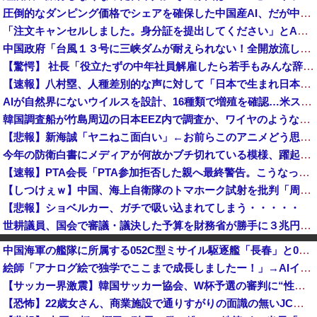
圧倒的なダンピング価格でシェアを確保した中国産AI、だが中国側が資金負担に耐えかねた結果……
「注文キャンセルしました。身分証を提出してください」とAmazonから突然のメール、怪しすぎるのでカスタマーに確認したら……
中国政府「台風１３号に三峡ダムが耐えられない！全開放流しろ！」⇒ 下流域の街が壊滅状態ｗｗｗｗｗ
【驚愕】 社長「役立たずの中年社員解雇したら若手もみんな辞めてしまった…」
【速報】八村塁、人種差別的な声に対して「日本で生まれ日本で育ち日本語話す。誰に何を言われようが日本人、日本人であるプライドがある」
AIが自然界にないウイルスを設計、16種類で増殖を確認…米スタンフォード大！
韓国調査船が竹島周辺の日本EEZ内で調査か、ワイヤのようなもの海中に投入…外務省が抗議！
【悲報】新海誠「ヤニねこ面白い」←お前らこのアニメどう思ってんの？
今年の防衛白書にメディアが何故かブチ切れている模様、躍起になって批判するも逆に有権者からは……
【速報】PTA会長「PTA参加拒否した親へ最終警告。こうなってもいい？」問題になりすぎて即撤回
【しつけぇｗ】中国、海上自衛隊のトマホーク試射を批判「周辺の安全保障上の脅威を口実に再軍備を加速している」
【悲報】ショベルカー、ガチで吸い込まれてしまう・・・・・
世耕議員、国会で審議・議決した予算を財務省が勝手に３兆円動かしていると指摘・問題視
石破前首相を懐かしむ左派、「石破が日本国民から支持されまくっていた」と主張してしまうも……
中国海軍の艦隊に所属する052C型ミサイル駆逐艦「長春」と052D型「厦門」が編隊航行訓練！
【東大調査】一部のSNSだけではなく日本国民全体が思っていた「外国人受け入れ反対」大幅増20.7%↑56.3%
絵師「アナログ絵で独学でここまで成長しましたー！」→AIイラストだろと批判殺到→絵師「本日をもちまして全てを終えようと思います」→しかし・・・
X収益化、終了へ インプレゾンビやパクツイの一掃なるか！？
【サッカー界激震】韓国サッカー協会、W杯予選の審判に“性接待”していたことが発覚 協会カードの決済明細まで見つかる
角栓ニュルッ、歯茎グラグラ… 「気持ち悪いネット広告」への苦情が急増 [8/8]
【恐怖】22歳女さん、商業施設で通りすがりの面識の無いJCにラリアットして逮捕されてしまう・・・
妻と一緒に中学の卒アルを見ていた夫さん、妻にとんでもない秘密をバレて震える・・・