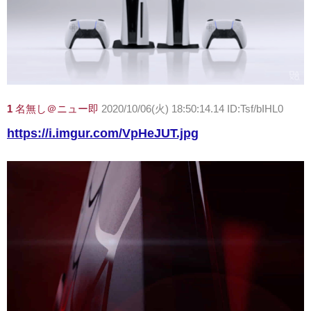
1
名無し＠ニュー即
2020/10/06(火) 18:50:14.14 ID:Tsf/bIHL0
https://i.imgur.com/VpHeJUT.jpg