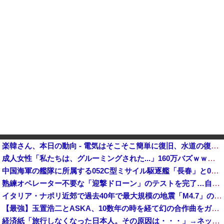
楽韓さん、本日の動向 - 電気はそこそこ簡単に復旧、水道の復旧は時間がかかる……か他
成人女性「私たちは、グルーミングされた...」160万バズｗｗｗｗｗ
中国海軍の艦隊に所属する052C型ミサイル駆逐艦「長春」と052D型「厦門」が編隊航行訓練！
熟練オペレーター不要な「迎撃ドローン」のテストを完了…自らが目標を追尾する映像公開！
イタリア・ナポリ近郊で過去40年で最大規模の地震「M4.7」の揺れを観測
【最強】玉置浩二とASKA、10数年の時を経て幻の合作曲をガチリリースへ
経済紙「旅行しなくなった日本人。その原因は・・・」→ネット民、総ツッコミで“真の原因”を突き付ける