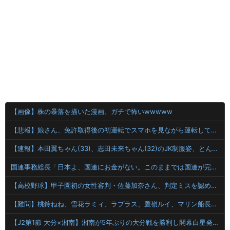
【画像】株の暴落を描いた漫画、ガチで怖いwwwww
【悲報】娘さん、免許取得後の初運転でスマホを見ながら運転してしまう😱🦁 教習所で何を習ったんだwww🤣🦁
【速報】本田翼ちゃん(33)、志田未来ちゃん(32)のJK制服姿、とんでもなく可愛いと話題にｗｗｗｗｗｗｗｗｗ 【Pickup08083007】
国連事務総長「日本よ、国連にお金がない。このままでは国連が完全崩壊する。助けろ」
【高校野球】甲子園初の女性審判・佐藤加奈さん、判定ミスを認め謝罪「苦いデビュー戦に」
【難問】桃鈴ねね、雪花ラミィ、ラプラス、鷹嶺ルイ、マリン船長が崖から落ちそうになっています
【J2第1節 大分×湘南】湘南が5年ぶりの大分戦を勝利し開幕白星発進！コーナーキックから山田寛人がボレーで決勝点