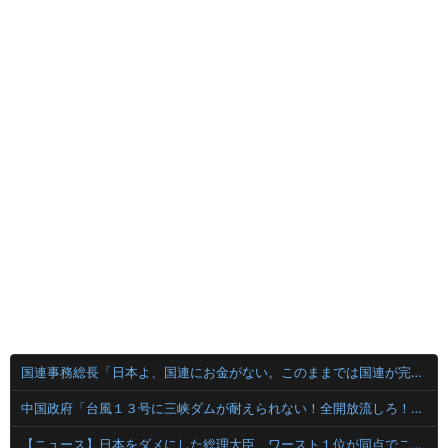
国連事務総長「日本よ、国連にお金がない。このままでは国連が完全崩壊する。助けろ」
中国政府「台風１３号に三峡ダムが耐えられない！全開放流しろ！」⇒ 下流域の街が壊滅状態ｗｗｗｗｗ
【ニュース】日本をダメにした総理大臣、ワースト１位が同点でこの人ｗｗｗｗｗｗ