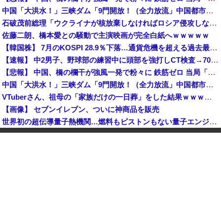
中国「大洪水！」三峡ダム「9門開放！（全力放流」中国都市「三峡沿線の道路水没」中国政府「高速道路封鎖！」中国ダム「緊急放流に合わせて開門（土砂崩れ発生」→
石破茂前総理「ウクライナが核放棄しなければロシア侵攻しなかった」！
佐藤二朗、橋本愛との騒動で主演映画が完全白紙へｗｗｗｗｗ
【韓国株】 7月のKOSPI 28.9％下落…通貨危機を超える過去最大の下げ幅
【速報】 中2男子、野球部の練習中に頭部を強打しCT検査→70代医師「問題ないです」→中学生死亡「他人のCT画像みてました」
【悲報】 中国、橋の欄干が強風一発で粉々に 鉄筋ゼロ 当局「接着剤でくっつけただけ」「正常で、品質問題はない」
中国「大洪水！」三峡ダム「9門開放！（全力放流」中国都市「三峡沿線の道路水没」中国政府「高速道路封鎖！」中国ダム「緊急放流に合わせて開門（土砂崩れ発生」→
VTuberさん、祖母の「家族だけの一日葬」をした結果ｗｗｗｗｗｗｗ
【画像】 セブンイレブン、ついに神商品を販売
世界初の超伝導量子熱機関…燃料もピストンもない量子エンジンが回った！
【速報】 日本赤十字社、韓国に超希少血液Jr(a-)を提供「韓国内では適合する血液を確保できなかった」※今回で4回目
中国「大洪水！」三峡ダム「9門開放！（全力放流」中国都市「三峡沿線の道路水没」中国政府「高速道路封鎖！」中国ダム「緊急放流に合わせて開門（土砂崩れ発生」→
「あきれてモノが言えない」「国を維持できるの？」外国人の永住許可要件の厳格化で在日中国人の本音は？
高市総理「物価上昇を上回る賃上げを日本に定着させる」国家公務員月給3.51％増へ 地方公務員も追随する見通し
【鹿児島】 突然右折し路面電車と衝突 乗っていた男女3人は車を放置しダッシュで逃走中
"テレビ大好き"高齢者の「テレビ離れ」が始まった