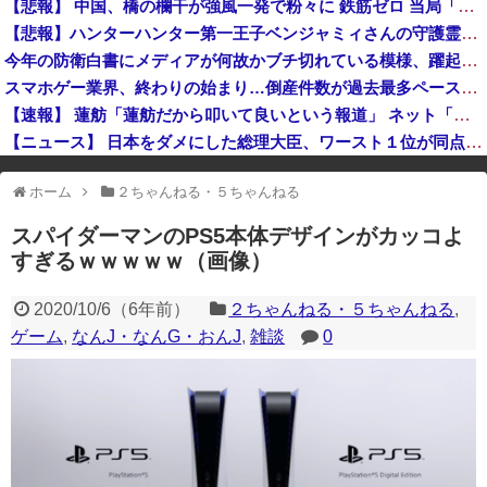
【悲報】 中国、橋の欄干が強風一発で粉々に 鉄筋ゼロ 当局「接着剤でくっつけただけ」「正常で、品質問題はない」
強風で欄干が全面的に倒壊した中国の橋、倒壊した欄干の破片を調べると凄まじい事実が発覚して……
【悲報】ハンターハンター第一王子ベンジャミィさんの守護霊獣、ガチで能力がヤバすぎるwww
【国連終了危機】国連事務総長が資金難を警告→未払い額を見た世界3位負担の日本側から厳しい声→では誰が払っていないのか言え
今年の防衛白書にメディアが何故かブチ切れている模様、躍起になって批判するも逆に有権者からは……
高市総理「物価上昇を上回る賃上げを日本に定着させる」国家公務員月給3.51％増へ 地方公務員も追随する見通し
スマホゲー業界、終わりの始まり…倒産件数が過去最多ペース「数億円かけても爆タヒ」
【速報】 蓮舫「蓮舫だから叩いて良いという報道」 ネット「高市だから叩いて良いをやってるのがお前だろ」
【ニュース】 日本をダメにした総理大臣、ワースト１位が同点でこの人ｗｗｗｗｗｗ
※アドブロック等の広告非表示プラグインやアドオンを利用している場合、
ホーム
２ちゃんねる・５ちゃんねる
一部のコンテンツが表示されなくなったり、サイト全体のレイアウトが崩れ
たりする場合があります。
スパイダーマンのPS5本体デザインがカッコよ
すぎるｗｗｗｗｗ（画像）
2020/10/6
（
6年前
）
２ちゃんねる・５ちゃんねる
,
ゲーム
,
なんJ・なんG・おんJ
,
雑談
0