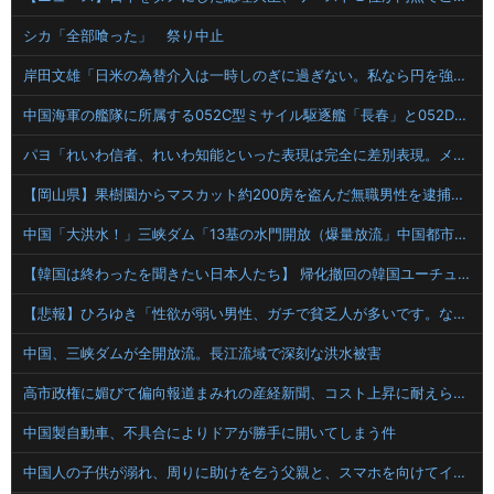
シカ「全部喰った」 祭り中止
岸田文雄「日米の為替介入は一時しのぎに過ぎない。私なら円を強くすることが出来る」
中国海軍の艦隊に所属する052C型ミサイル駆逐艦「長春」と052D型「厦門」が編隊航行訓練！
パヨ「れいわ信者、れいわ知能といった表現は完全に差別表現。メディアは放送禁止用語に指定するべき」
【岡山県】果樹園からマスカット約200房を盗んだ無職男性を逮捕「ぶどうを売って生活費に充てていた」※氏名非公開
中国「大洪水！」三峡ダム「13基の水門開放（爆量放流」中国都市「三峡上流で豪雨！（三峡下流で水害」長江と黄河「同時氾濫危機」台風13号「中国本土上陸（画像」→
【韓国は終わったを聞きたい日本人たち】 帰化撤回の韓国ユーチューバーが映した“日本媚びビジネス”の限界
【悲報】ひろゆき「性欲が弱い男性、ガチで貧乏人が多いです。なぜなら…」
中国、三峡ダムが全開放流。長江流域で深刻な洪水被害
高市政権に媚びて偏向報道まみれの産経新聞、コスト上昇に耐えられず東北6県撤退を発表
中国製自動車、不具合によりドアが勝手に開いてしまう件
中国人の子供が溺れ、周りに助けを乞う父親と、スマホを向けてインプレ稼ぎの見物人