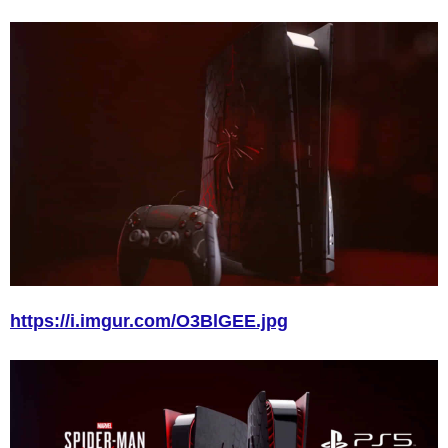
https://i.imgur.com/O3BlGEE.jpg