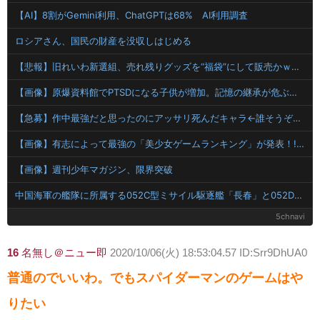
【AI】8割がGemini利用、ChatGPTは68% AI利用調査
ロシアさん、国民の財産を没収しはじめる
【悲報】旧れいわ新選組、売れ残りグッズを“福袋”にして販売かｗｗｗｗ
【画像】原爆資料館でPTSDになる子供が増加。記憶の継承が危ぶまれる事態に
【急募】作中最強だと思ったのにアッサリ死んだキャラ←誰そうぞうした？
【画像】有志によって最強の「美少女ゲームランキング」が発表！!！ あの名作も
【画像】週刊少年マガジン、限界突破
中国海軍の艦隊に所属する052C型ミサイル駆逐艦「長春」と052D型「厦門」が編隊航行訓練！
5chnavi
16
名無し＠ニュー即
2020/10/06(火) 18:53:04.57 ID:Srr9DhUA0
普通のでいいわ。でもスパイダーマンのゲームはや
りたい