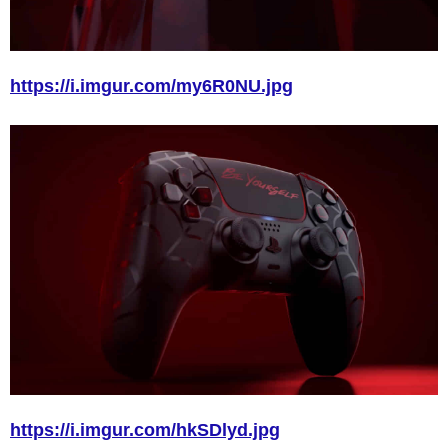
https://i.imgur.com/my6R0NU.jpg
https://i.imgur.com/hkSDlyd.jpg