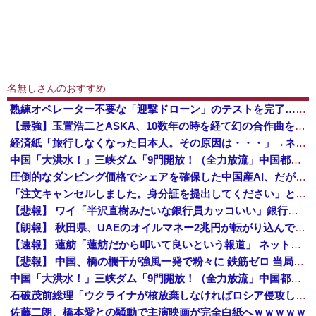
名無しさんのおすすめ
熟練オペレーター不要な「迎撃ドローン」のテストを完了…自らが目標を追尾する映像公開！
【最強】玉置浩二とASKA、10数年の時を経て幻の合作曲をガチリリースへ
経済紙「旅行しなくなった日本人。その原因は・・・」→ネット民、総ツッコミで“真の原因”を突き付ける
中国「大洪水！」三峡ダム「9門開放！（全力放流」中国都市「三峡沿線の道路水没」中国政府「高速道路封鎖！」中国ダム「緊急放流に合わせて開門（土砂崩れ発生」→
圧倒的なダンピング価格でシェアを確保した中国産AI、だが中国側が資金負担に耐えかねた結果……
「注文キャンセルしました。身分証を提出してください」とAmazonから突然のメール、怪しすぎるのでカスタマーに確認したら……
【悲報】 ワイ「半沢直樹みたいな銀行員カッコいい」銀行員の友人「あんな奴居ねえよ」
【朗報】 秋田県、UAEのオイルマネー2兆円が転がり込んでガチで東北最強になるぞｗｗｗｗｗｗｗ
【速報】 蓮舫「蓮舫だから叩いて良いという報道」 ネット「高市だから叩いて良いをやってるのがお前だろ」
【悲報】 中国、橋の欄干が強風一発で粉々に 鉄筋ゼロ 当局「接着剤でくっつけただけ」「正常で、品質問題はない」
中国「大洪水！」三峡ダム「9門開放！（全力放流」中国都市「三峡沿線の道路水没」中国政府「高速道路封鎖！」中国ダム「緊急放流に合わせて開門（土砂崩れ発生」→
石破茂前総理「ウクライナが核放棄しなければロシア侵攻しなかった」！
佐藤二朗、橋本愛との騒動で主演映画が完全白紙へｗｗｗｗｗ