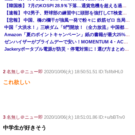
【韓国株】 7月のKOSPI 28.9％下落…通貨危機を超える過去最大の下げ幅
【速報】 中2男子、野球部の練習中に頭部を強打しCT検査→70代医師「問題ないです」→中学生死亡「他人のCT画像みてました」
【悲報】 中国、橋の欄干が強風一発で粉々に 鉄筋ゼロ 当局「接着剤でくっつけただけ」「正常で、品質問題はない」
中国「大洪水！」三峡ダム「9門開放！（全力放流」中国都市「三峡沿線の道路水没」中国政府「高速道路封鎖！」中国ダム「緊急放流に合わせて開門（土砂崩れ発生」→
Amazon「夏のポイントキャンペーン」紙の書籍が最大25%ポイント還元 対象と条件を整理（2026年7月）
ゼンハイザーがプライムデーで安い！MOMENTUM 4・ACCENTUMなど対象モデルまとめ！
Jackeryポータブル電源が防災・停電対策に！選び方まとめ【プライムデー最終日】
2
名無し＠ニュー即
2020/10/06(火) 18:50:51.51 ID:Tsf/bIHL0
これ欲しい
3
名無し＠ニュー即
2020/10/06(火) 18:51:01.86 ID:+u/bBTrv0
中学生が好きそう