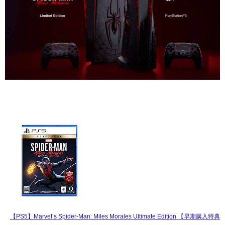
【PS5】Marvel’s Spider-Man: Miles Morales Ultimate Edit