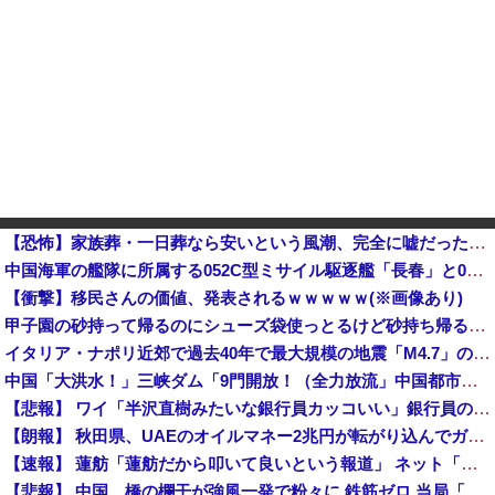
【恐怖】家族葬・一日葬なら安いという風潮、完全に嘘だった・・・・
中国海軍の艦隊に所属する052C型ミサイル駆逐艦「長春」と052D型「厦門」が編隊航行訓練！
【衝撃】移民さんの価値、発表されるｗｗｗｗｗ(※画像あり)
甲子園の砂持って帰るのにシューズ袋使っとるけど砂持ち帰る用の袋とか用意しとけばええのにね他
イタリア・ナポリ近郊で過去40年で最大規模の地震「M4.7」の揺れを観測
中国「大洪水！」三峡ダム「9門開放！（全力放流」中国都市「三峡沿線の道路水没」中国政府「高速道路封鎖！」中国ダム「緊急放流に合わせて開門（土砂崩れ発生」→
【悲報】 ワイ「半沢直樹みたいな銀行員カッコいい」銀行員の友人「あんな奴居ねえよ」
【朗報】 秋田県、UAEのオイルマネー2兆円が転がり込んでガチで東北最強になるぞｗｗｗｗｗｗｗ
【速報】 蓮舫「蓮舫だから叩いて良いという報道」 ネット「高市だから叩いて良いをやってるのがお前だろ」
【悲報】 中国、橋の欄干が強風一発で粉々に 鉄筋ゼロ 当局「接着剤でくっつけただけ」「正常で、品質問題はない」