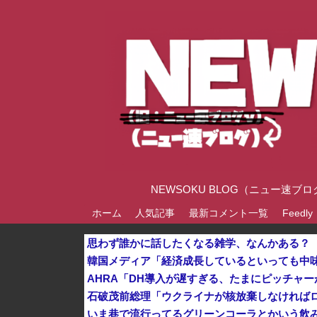
NEWSOKU BLOG（ニュー
ホーム
人気記事
最新コメント一覧
Feedly
思わず誰かに話したくなる雑学、なんかある？
石破茂前総理「ウクライナが核放棄しなければ
いま巷で流行ってるグリーンコーラとかいう飲