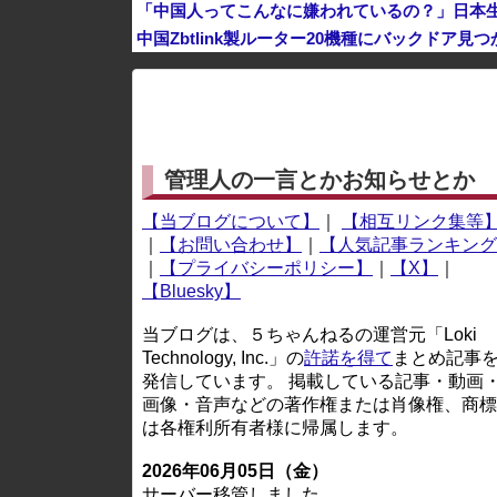
「中国人ってこんなに嫌われているの？」日本
中国Zbtlink製ルーター20機種にバックドア見
※アドブロック等の広告非表示プラグインやアドオンを
管理人の一言とかお知らせとか
【当ブログについて】
｜
【相互リンク集等
｜
【お問い合わせ】
｜
【人気記事ランキング
｜
【プライバシーポリシー】
｜
【X】
｜
【Bluesky】
当ブログは、５ちゃんねるの運営元「Loki
Technology, Inc.」の
許諾を得て
まとめ記事
発信しています。 掲載している記事・動画
画像・音声などの著作権または肖像権、商標
は各権利所有者様に帰属します。
2026年06月05日（金）
サーバー移管しました。