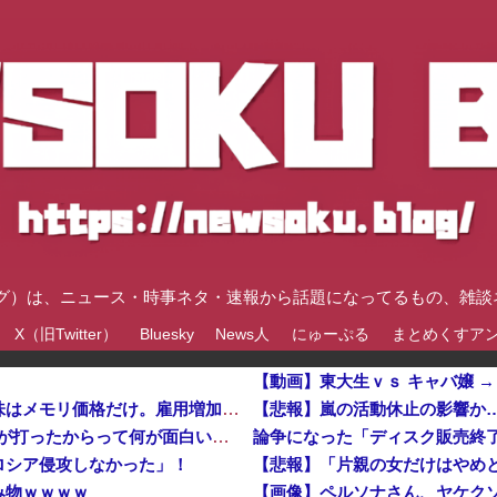
速ブログ）は、ニュース・時事ネタ・速報から話題になってるもの、雑
X（旧Twitter）
Bluesky
News人
にゅーぷる
まとめくすア
【動画】東大生ｖｓ キャバ嬢 
韓国メディア「経済成長しているといっても中味はメモリ価格だけ。雇用増加見通しが半減してしまった」……韓国の内需不況は根強い状況っすね
【悲報】嵐の活動休止の影響か
AHRA「DH導入が遅すぎる、たまにピッチャーが打ったからって何が面白いんだよ」他
ロシア侵攻しなかった」！
【悲報】「片親の女だけはやめ
み物ｗｗｗｗ
【画像】ペルソナさん、ヤケク