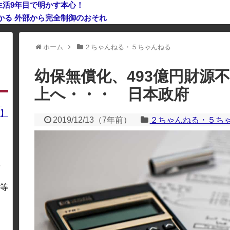
生活9年目で明かす本心！
つかる 外部から完全制御のおそれ
利用している場合、一部のコンテンツが表示されなくなったり、サイト全体
ホーム
２ちゃんねる・５ちゃんねる
幼保無償化、493億円財源
上へ・・・ 日本政府
】
】
2019/12/13
（
7年前
）
２ちゃんねる・５ち
を
・
等