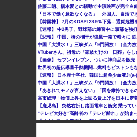
佐藤二朗、橋本愛との騒動で主演映画が完全白
【韓国株】 7月のKOSPI 28.9％下落…通貨
VTuberさん、祖母の「家族だけの一日葬」を
【画像】 セブンイレブン、ついに神商品を販売
世界初の超伝導量子熱機関…燃料もピストンも
"テレビ大好き"高齢者の「テレビ離れ」が始ま
1944年7月、グアム島に上陸作戦を展開する米
【画像】 農家ワイが作ったタマネギ、お前らの想