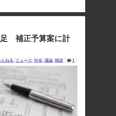
のレイアウトが崩れたりする場合があります。
不足 補正予算案に計
ゃんねる
,
ニュース
,
社会
,
議論
,
雑談
1