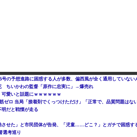
【衝撃】 中国製ルーター20機種にバックドア発見！ ネットに繋ぐだけで35秒ごとに中国のサーバーと通信
中国「大洪水！」中国ダム「決壊」地元民「公式発表より死者多い！」中国政府「住民拘束！（安否不明」中国当局「救助隊動画も削除」台風13号「三峡ダム接近中」→
2026年度 暑さのピークはいったん
5号の予想進路に困惑する人が多数、偏西風が全く通用していない
死 ちいかわの監督「原作に忠実に」→爆売れ
、可愛いと話題にｗｗｗｗｗｗ
鉄筋ゼロ 当局「接着剤でくっつけただけ」「正常で、品質問題はな
不明だと戦慄が走る
動させた」と市民団体が告発、「児童……どこ？」とガチで困惑す
督選考巡り