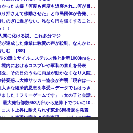
【悲報】結婚式の衣装合わせに向かった夫婦「何度も何度も追突され…何が目的か本当に理解できない」東名高速で続いた約1.7キロの追突
「平和を願う女子児童を警察が取り押さえて移動させた」と市民団体が告発、「児童……どこ？」とガチで困惑する人が続出
岸田文雄「日米の為替介入は一時しのぎに過ぎない。私なら円を強くすることが出来る」
る！！
人間に化ける説、これ多分マジ
「感動のフィナーレだ」と某野党が達成した偉業に称賛の声が殺到、なんかヒーロー番組の最終回を見ているような気分に……
む [8/8]
飛行開発実験団のF-2戦闘機に大型の謎ミサイル…ステルス性と射程1000kmを誇る「最新鋭の空母キラー」か？！
、境内におけるコスプレや軍装の禁止を発表
自宅で左手に違和感を覚えた開業医、その日のうちに両足が動かなくなり入院すると……
【今はやってない】審判への性接待疑惑…大韓サッカー協会が声明「現在は一切発生していない」
移民を大量に受け入れた先進国は大きな経済的恩恵を享受→データでもはっきり日本一人負け示される [8/8]
「ソウルライクの恋愛ゲーム作りました！フリーゲームです」→女の子と会話して「弱攻撃」「強攻撃」「パリィ」「ローリング」を選ぶガチでダークソウルな...
【悲報】 週刊少年ジャンプさん、最大発行部数653万部から急降下でついに100万部を割ってしまうwwwwww
、コスト上昇に耐えられず東北6県撤退を発表
パヨ「れいわ信者、れいわ知能といった表現は完全に差別表現。メディアは放送禁止用語に指定するべき」
「私は入りません、 事故起こさなきゃいい」と保険加入を勧められた推し活民が反発、保険代が勿体無いし事故起こしたとして……
【悲報】Q：なぜ辺野古転覆事故の防カメ映像をすぐに公開しなかったのか？ → 玉城デニー知事の衝撃の回答がコチラ → ｗｗｗｗｗｗｗｗｗｗｗｗｗｗ...