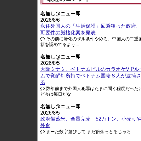
名無し@ニュー即
2026/8/6
永住外国人の「生活保護」回避狙った政府、
可要件の厳格化案を発表
その前に帰化のザル条件やめろ。中国人の二重
籍を認めてるよう...
名無し@ニュー即
2026/8/5
大阪ミナミ、ベトナムビルのカラオケVIPル
ムで覚醒剤所持でベトナム国籍８人が逮捕さ
る
数年前まで外国人犯罪はたまに聞く程度だった
ど今は毎日だな
名無し@ニュー即
2026/8/5
政府備蓄米、全量完売 52万トン、小売り
外食
まーた数字遊びして まだ倍余っとるじゃろ