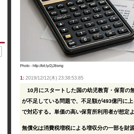
Photo - http://bit.ly/2jJ8smg
1:
2019/12/12(木) 23:38:53.85
10月にスタートした国の幼児教育・保育の無
が不足している問題で、不足額が493億円に上
で対応する。単価の高い保育所利用者が想定
無償化は消費税増税による増収分の一部を財源