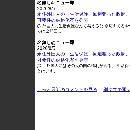
名無し@ニュー即
2026/8/5
永住外国人の「生活保護」回避狙った政府、
可要件の厳格化案を発表
外国人に生活保護なんて与えるな 今与えてるや
らは全部国に...
名無し@ニュー即
2026/8/5
永住外国人の「生活保護」回避狙った政府、
可要件の厳格化案を発表
「外国人にはその人の国の権利がある」 生活保
とはいえ、「...
もっと最近のコメントを見る
別タブで開