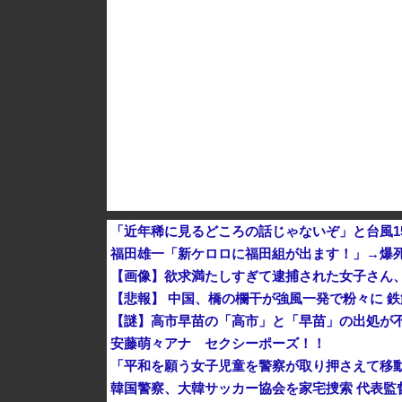
韓国サッカーのイメージが墜落
「近年稀に見るどころの話じゃないぞ」と台風1
福田雄一「新ケロロに福田組が出ます！」→爆
【画像】欲求満たしすぎて逮捕された女子さん
【悲報】 中国、橋の欄干が強風一発で粉々に 
【謎】高市早苗の「高市」と「早苗」の出処が
安藤萌々アナ セクシーポーズ！！
「平和を願う女子児童を警察が取り押さえて移
韓国警察、大韓サッカー協会を家宅捜索 代表監