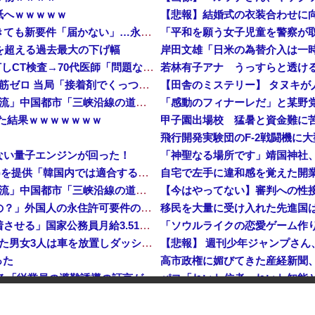
紙へｗｗｗｗｗ
「日本で働く意欲なくなる」 外国人、自活できても新要件「届かない」…永住許可厳格化で「日本離れ」か
危機を超える過去最大の下げ幅
【速報】 中2男子、野球部の練習中に頭部を強打しCT検査→70代医師「問題ないです」→中学生死亡「他人のCT画像みてました」
若林有子アナ うっすらと透け
【悲報】 中国、橋の欄干が強風一発で粉々に 鉄筋ゼロ 当局「接着剤でくっつけただけ」「正常で、品質問題はない」
【田舎のミステリー】 タヌキが
中国「大洪水！」三峡ダム「9門開放！（全力放流」中国都市「三峡沿線の道路水没」中国政府「高速道路封鎖！」中国ダム「緊急放流に合わせて開門（土砂崩れ発生」→
した結果ｗｗｗｗｗｗｗ
甲子園出場校 猛暑と資金難に苦し
ない量子エンジンが回った！
「神聖なる場所です」靖国神社
【速報】 日本赤十字社、韓国に超希少血液Jr(a-)を提供「韓国内では適合する血液を確保できなかった」※今回で4回目
中国「大洪水！」三峡ダム「9門開放！（全力放流」中国都市「三峡沿線の道路水没」中国政府「高速道路封鎖！」中国ダム「緊急放流に合わせて開門（土砂崩れ発生」→
「あきれてモノが言えない」「国を維持できるの？」外国人の永住許可要件の厳格化で在日中国人の本音は？
高市総理「物価上昇を上回る賃上げを日本に定着させる」国家公務員月給3.51％増へ 地方公務員も追随する見通し
【鹿児島】 突然右折し路面電車と衝突 乗っていた男女3人は車を放置しダッシュで逃走中
った
高市政権に媚びてきた産経新聞
【イオンモール熊本】 一転して話が変わってくる「従業員の避難誘導の証言が複数」イオン側が社内規定に抵触していた疑い
海兵隊を空撮！
像する1.5倍はデカいぞ