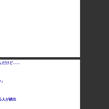
『炎の闘球女 ドッジ弾子』最新8巻まですべて「50％ポイント還元」セール！3,505円分返ってくる！先月発売の新刊も対象！アニメ放送中！名前が下...
フジテレビが金の卵を産む鶏を自ら絞め殺した模様、社運を賭けたドル箱コンテンツが御蔵入りになってしまい……
終了かも [8/8]
【は？】極左団体さん「原爆ドーム前を明け渡せば核戦争が始まる！」→ 観衆のマジレスが鋭すぎるとネットで話題に → ｗｗｗｗｗｗｗｗｗｗｗｗ
高市総理「物価上昇を上回る賃上げを日本に定着させる」国家公務員月給3.51％増へ 地方公務員も追随する見通し
んだけど……
い」
る人が続出