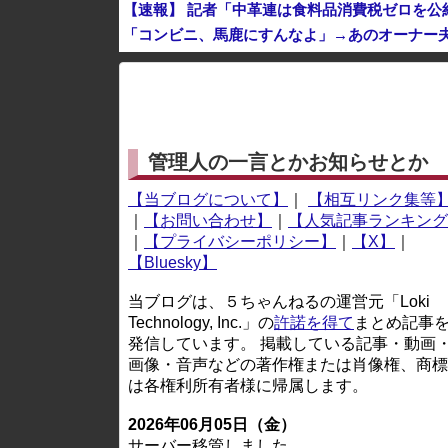
【速報】 記者「中革連は食料品消費税ゼロを
「コンビニ、馬鹿にすんなよ」→あのオーナー
※アドブロック等の広告非表示プラグインやアドオンを
管理人の一言とかお知らせとか
【当ブログについて】
｜
【相互リンク集等
｜
【お問い合わせ】
｜
【人気記事ランキング
｜
【プライバシーポリシー】
｜
【X】
｜
【Bluesky】
当ブログは、５ちゃんねるの運営元「Loki
Technology, Inc.」の
許諾を得て
まとめ記事
発信しています。 掲載している記事・動画
画像・音声などの著作権または肖像権、商標
は各権利所有者様に帰属します。
2026年06月05日（金）
サーバー移管しました。