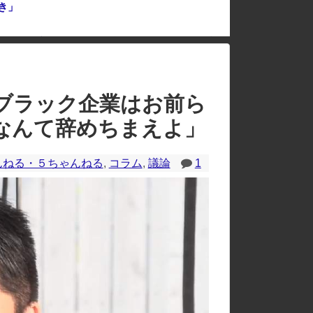
き」
中国「大洪水！」中国ダム「決壊」地元民「公式発表より死者多い！」中国政府「住民拘束！（安否不明」中国当局「救助隊動画も削除」台風13号「三峡ダム接近中」→
のレイアウトが崩れたりする場合があります。
ブラック企業はお前ら
なんて辞めちまえよ」
んねる・５ちゃんねる
,
コラム
,
議論
1