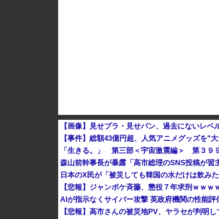
グリーンコーラとかいうやつ飲んだ？
K-POPアイドルの約半数が3年後には姿を消す
韓国型イージス搭載の次世代駆逐艦「KDDX」1
【画像】見せブラ・見せパン、過去にないレベ
【事件】総額43億円超、人気アニメグッズを"
「生きる。」 第三部＜宇宙激震編＞ 第３９
森山前幹事長が暴露「高市総理のSNS投稿が習
日本のX民が「被災しても韓国の水だけは飲み
【悲報】ジャンポケ斉藤、懲役７年求刑ｗｗｗ
AIが指示なくサイバー攻撃 英政府機関の性能評
【悲報】高市さんの被災地PV、ヤラセが判明し