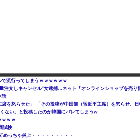
…損益分岐点突破は4％未満
番艦…2032年竣工と公示！
【悲報】今期覇権アニメ「ヤニね
【悲報】今期覇権アニメ「ヤニね
ルで流行ってしまうｗｗｗｗｗｗ
大量注文しキャンセル"女逮捕…ネット「オンラインショップを売
９話
主席を怒らせた」 「その投稿が中国側（習近平主席）を怒らせ、
たくない」と投稿したのが韓国にバレてしまうw
ｗｗｗｗ
価試験
てめっちゃ炎上・・・・・・・・・