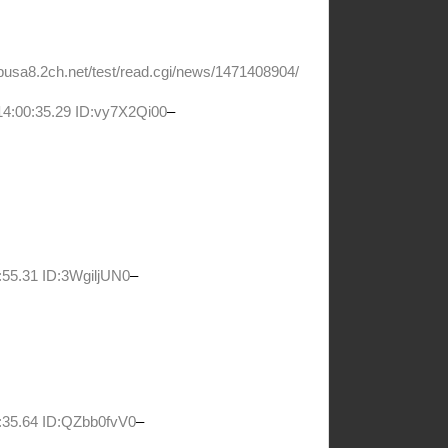
usa8.2ch.net/test/read.cgi/news/1471408904/
4:00:35.29 ID:vy7X2Qi00
–
:55.31 ID:3WgiljUN0
–
:35.64 ID:QZbb0fvV0
–