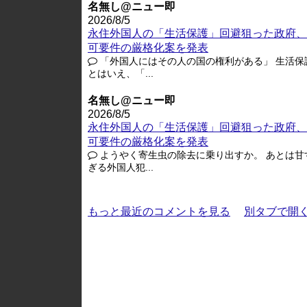
名無し@ニュー即
2026/8/5
永住外国人の「生活保護」回避狙った政府、
可要件の厳格化案を発表
「外国人にはその人の国の権利がある」 生活保
とはいえ、「...
名無し@ニュー即
2026/8/5
永住外国人の「生活保護」回避狙った政府、
可要件の厳格化案を発表
ようやく寄生虫の除去に乗り出すか。 あとは甘
ぎる外国人犯...
もっと最近のコメントを見る
別タブで開