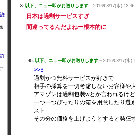
8:
以下、ニュー即がお送りします
–
2016/08/17(水) 13:46
許
日本は過剰サービスすぎ
間違ってるんだよねー根本的に
護
許
45:
以下、ニュー即がお送りします
–
2016/08/17(水) 1
す
>>8
過剰かつ無料サービスが好きで
相手の採算を一切考慮しないお客様や
く
アマゾンは過剰包装wとか言われるけ
一つ一つぴったりの箱を用意したり選
スト。
その分の価格を上げようとすると発狂