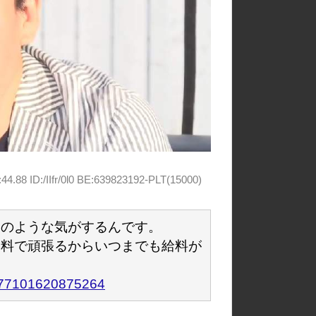
44.88 ID:/IIfr/0l0 BE:639823192-PLT(15000)
因のような気がするんです。
給料で頑張るからいつまでも給料が
65377101620875264