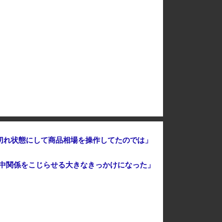
【イオンモール熊本爆発】経産省が原因をほぼ特定、全国の大規模施設でガス供給設備の点検要請にまで発展する事態に・・・
「BYD Raccoと違って日本の軽規格では欧州には通用しない」と自動車系ライターが示唆、だが速攻で反例を提示されて即落ち二コマ状態に……
こ」、BPOで問題視されるｗｗｗｗｗ
こ」、BPOで問題視されるｗｗｗｗｗ
り切れ状態にして商品相場を操作してたのでは」
日中関係をこじらせる大きなきっかけになった」