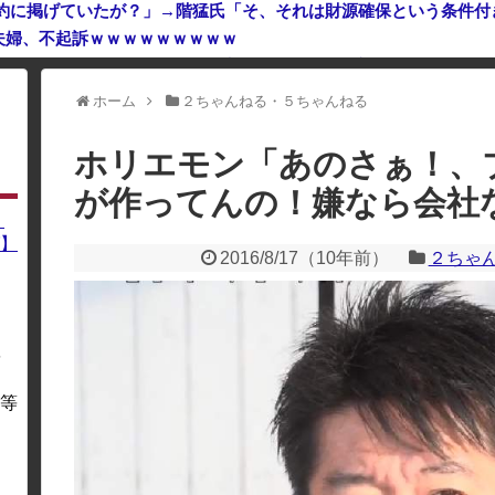
公約に掲げていたが？」→階猛氏「そ、それは財源確保という条件付
夫婦、不起訴ｗｗｗｗｗｗｗｗｗ
ホーム
２ちゃんねる・５ちゃんねる
利用している場合、一部のコンテンツが表示されなくなったり、サイト全体
ホリエモン「あのさぁ！、
が作ってんの！嫌なら会社
】
】
2016/8/17
（
10年前
）
２ちゃ
を
・
等