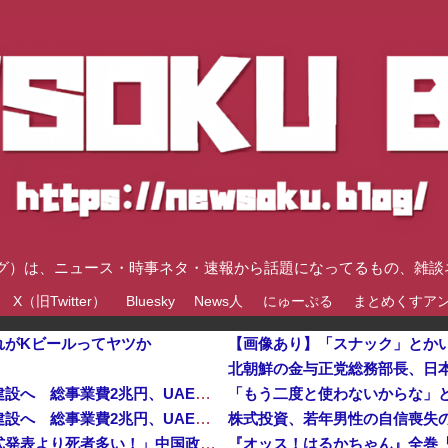
速ブログ）は、ニュース・時事ネタ・速報から話題になってるもの、雑
X（旧Twitter）
Bluesky
News人
にゅーぷる
まとめくすア
れがKビールってヤツか
【画像あり】「スナック」とか
【朗報】秋田に日本最大級のAIデータセンター建設へ 総事業費2兆円、UAEが巨額投資を協議
【朗報】秋田に日本最大級のAIデータセンター建設へ 総事業費2兆円、UAEが巨額投資を協議他
株式投資、若年男性の自信喪失
中国「大洪水！」中国ダム「決壊」地元民「公式発表より死者多い！」中国政府「住民拘束！（安否不明」中国当局「救助隊動画も削除」台風13号「三峡ダム接近中」→