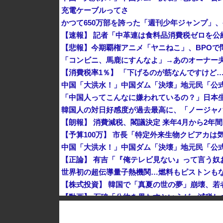
充電ケーブルってさ
かつて650万部を誇った「週刊少年ジャンプ」、
【悲報】今期覇権アニメ「ヤニねこ」、BPOで
「コンビニ、馬鹿にすんなよ」→あのオーナー
「中国人ってこんなに嫌われているの？」日本
【朗報】 消費減税、閣議決定 来年4月から2年間
世界初の超伝導量子熱機関…燃料もピストンも
中国人に聞いた「一番悪いと思う国は？」 →1
【朗報】 消費減税、閣議決定 来年4月から2年間