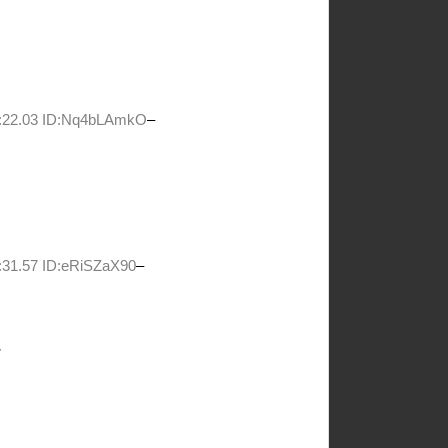
6:22.03 ID:Nq4bLAmkO
–
:31.57 ID:eRiSZaX90
–