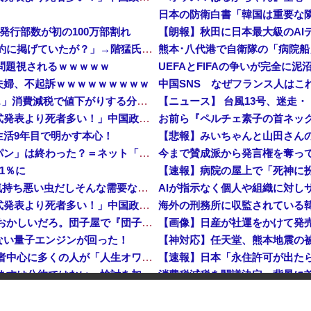
日本の防衛白書「韓国は重要な
発行部数が初の100万部割れ
【速報】 記者「中革連は食料品消費税ゼロを公約に掲げていたが？」→階猛氏「そ、それは財源確保という条件付き」
問題視されるｗｗｗｗｗ
夫婦、不起訴ｗｗｗｗｗｗｗｗｗ
【消費税率1％】 「下げるのが筋なんですけど…」消費減税で値下がりする分と同じだけ商品を値上げして店頭価格を変えない店も
【ニュース】 台風13号、迷走・
中国「大洪水！」中国ダム「決壊」地元民「公式発表より死者多い！」中国政府「住民拘束！（安否不明」中国当局「救助隊動画も削除」台風13号「三峡ダム接近中」→
お前ら『ペルチェ素子の首ネッ
生活9年目で明かす本心！
韓国人の対日好感度が過去最高に、「ノージャパン」は終わった？＝ネット「中国より100倍いい」
1％に
【速報】病院の屋上で「死神に
【予算100万】 市長「特定外来生物クビアカは気持ち悪い虫だしそんな需要ないと思う」1匹300円相当の報奨金→初日に42万取られ焦り
AIが指示なく個人や組織に対し
中国「大洪水！」中国ダム「決壊」地元民「公式発表より死者多い！」中国政府「住民拘束！（安否不明」中国当局「救助隊動画も削除」台風13号「三峡ダム接近中」→
【正論】 有吉「『俺テレビ見ない』って言う奴おかしいだろ。団子屋で『団子食べない』って言うか？」
【画像】日産が社運をかけて発売
ない量子エンジンが回った！
【株式投資】 韓国で「真夏の世の夢」崩壊、若者中心に多くの人が「人生オワタ」―中国メディア
【動画】 石破「公約を果たすというが、減税しますは公約ではない。検討を加速するというのが公約だ」
位中国
ポーランド軍、衛生部隊と民間
1％に