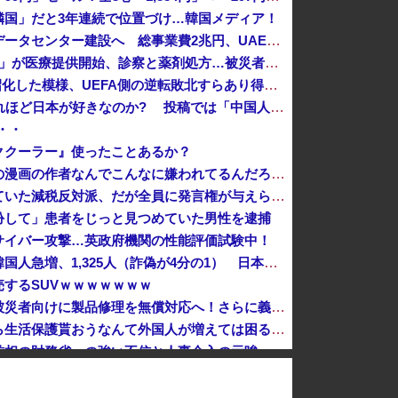
隣国」だと3年連続で位置づけ…韓国メディア！
【朗報】秋田に日本最大級のAIデータセンター建設へ 総事業費2兆円、UAEが巨額投資を協議他
熊本･八代港で自衛隊の「病院船」が医療提供開始、診察と薬剤処方…被災者向け大浴場も！
UEFAとFIFAの争いが完全に泥沼化した模様、UEFA側の逆転敗北すらあり得るような情勢に……
中国SNS なぜフランス人はこれほど日本が好きなのか? 投稿では「中国人も日本が好き」「普通の人は…」[8/6]
・・
ククーラー』使ったことあるか？
【悲報】みいちゃんと山田さんの漫画の作者なんでこんなに嫌われてるんだろうな
今まで賛成派から発言権を奪っていた減税反対派、だが全員に発言権が与えられるように方式変更された途端……
扮して」患者をじっと見つめていた男性を逮捕
サイバー攻撃…英政府機関の性能評価試験中！
海外の刑務所に収監されている韓国人急増、1,325人（詐偽が4分の1） 日本には254人
するSUVｗｗｗｗｗｗｗ
【神対応】任天堂、熊本地震の被災者向けに製品修理を無償対応へ！さらに義援金5000万円を寄付！！
【速報】日本「永住許可が出たら生活保護貰おうなんて外国人が増えては困る。日本人以上の水準のみ許可」
消費税減税を閣議決定、背景に首相の財務省への強い不信と人事介入の示唆 歴代政権に増税を主導してきた財務省、高市内閣に完全敗北
医療従事者が参加した戦場医療訓練を実施！
中国「大洪水！」中国ダム「決壊」地元民「公式発表より死者多い！」中国政府「住民拘束！（安否不明」中国当局「救助隊動画も削除」台風13号「三峡ﾀﾞ...