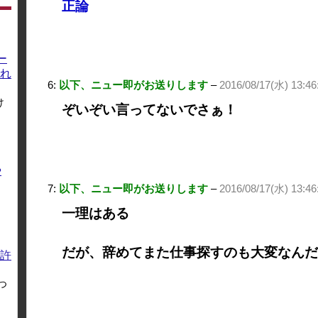
正論
ー
れ
6:
以下、ニュー即がお送りします
–
2016/08/17(水) 13:4
け
ぞいぞい言ってないでさぁ！
や
7:
以下、ニュー即がお送りします
–
2016/08/17(水) 13:46
一理はある
だが、辞めてまた仕事探すのも大変なんだ
許
つ