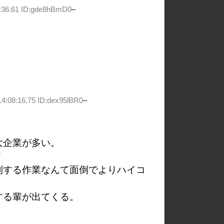
:36.61 ID:gde8hBmD0
–
4:08:16.75 ID:dex95lBR0
–
大企業が多い。
ど
別する作業なんて面倒でよりハイコ
する輩が出てくる。