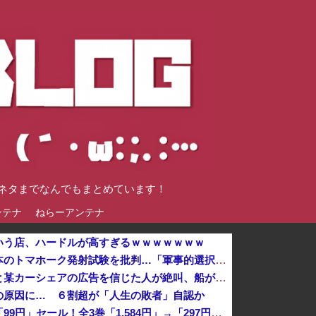
談ネタまでなんでもまとめています！
ンテナ
ねらーアンテナ
いう店、ハードルが高すぎるｗｗｗｗｗｗｗ
北朝鮮の金与正党総務部長、日本のトマホーク発射試験を批判…「軍事的選択肢」警告！
「もう二度と使わないからな」と某カーシェアの広告を信じた人が絶叫、船が遅れたからバスが無くなって困ってたりこの看板が…
の原因に… ６割超が「人生の敗者」自認か
『オッス！はるかちゃん』全巻「99円」セール！全3巻「1,584円」→「297円」！男だらけの応援団とムチムチ娘のお色気コメディ！『バクくん』も...