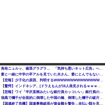
角栓ニュルッ、歯茎グラグラ… 「気持ち悪いネット広告」への苦情が急増 [8/8]
妻と一緒に中学の卒アルを見ていた夫さん、妻にとんでもない秘密をバレて震える・・・
【悲報】少子化の原因、判明するWWWWWWWWWWWWWWWW
【驚愕】インドネシア、[ドラえもんが16人発見されるｗｗｗｗｗｗｗｗｗ他
【悲報】ワイ「半沢直樹みたいな銀行員カッコいい」銀行員の友人「あんな奴居ねえよ」
強風で欄干が全面的に倒壊した中国の橋、倒壊した欄干の破片を調べると凄まじい事実が発覚して……
【国連終了危機】国連事務総長が資金難を警告→未払い額を見た世界3位負担の日本側から厳しい声→では誰が払っていないのか言え