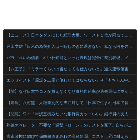
【ニュース】日本をダメにした総理大臣、ワースト１位が同点でこの人ｗｗｗｗｗｗ
岸田文雄「日米の為替介入は一時しのぎに過ぎない。私なら円を強くすることが出来る」
パヨ「れいわ信者、れいわ知能といった表現は完全に差別表現。メディアは放送禁止用語に指定するべき」
【八王子】「ミラーくらいは当たっても仕方ないと」過失運転傷害などの疑いで韓国籍の宋竜巳容疑者を再逮捕 男女6人負傷 警視庁
エッセイスト「原爆を二度と使わせてはならない」⇒「もちろん中国の核も非難する？」⇒「中国の核は綺麗な核！」
【闇】なぜ日本でコメが買えなくなり食料自給率が過去最低に並んだのか？
【速報】八村塁、人種差別的な声に対して「日本で生まれ日本で育ち日本語話す。誰に何を言われようが日本人、日本人であるプライドがある」
【悲報】ワイ「半沢直樹みたいな銀行員カッコいい」銀行員の友人「あんな奴居ねえよ」
熟練オペレーター不要な「迎撃ドローン」のテストを完了…自らが目標を追尾する映像公開！
高市政権に媚びて偏向報道まみれの産経新聞、コスト上昇に耐えられず東北6県撤退を発表