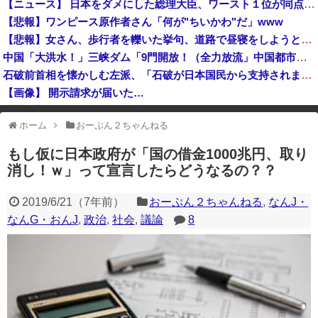
【ニュース】 日本をダメにした総理大臣、ワースト１位が同点でこの人ｗｗｗｗｗｗ
「外国人受け入れ反対」大幅増 東大調査、若い世代で多く
【悲報】ワンピース原作者さん「何が"ちいかわ"だ」www
【動画】東大生ｖｓ キャバ嬢 → ｗｗｗｗｗｗｗｗｗｗｗｗｗｗｗｗｗｗ
【悲報】女さん、歩行者を轢いた挙句、道路で昼寝をしようとしてしまう
高市総理「物価上昇を上回る賃上げを日本に定着させる」国家公務員月給3.51％増へ 地方公務員も追随する見通し
中国「大洪水！」三峡ダム「9門開放！（全力放流」中国都市「三峡沿線の道路水没」中国政府「高速道路封鎖！」中国ダム「緊急放流に合わせて開門（土砂崩れ発生」→
石破前首相を懐かしむ左派、「石破が日本国民から支持されまくっていた」と主張してしまうも……
【画像】 開示請求が届いた…
【悲報】 中国、橋の欄干が強風一発で粉々に 鉄筋ゼロ 当局「接着剤でくっつけただけ」「正常で、品質問題はない」
ホーム
おーぷん２ちゃんねる
※アドブロック等の広告非表示プラグインやアドオンを利用している場合、
一部のコンテンツが表示されなくなったり、サイト全体のレイアウトが崩れ
もし仮に日本政府が「国の借金1000兆円、取り
たりする場合があります。
消し！ｗ」って宣言したらどうなるの？？
2019/6/21
（
7年前
）
おーぷん２ちゃんねる
,
なんJ・
なんG・おんJ
,
政治
,
社会
,
議論
8