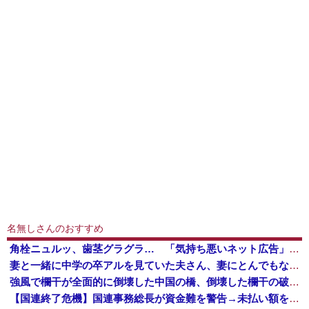
名無しさんのおすすめ
角栓ニュルッ、歯茎グラグラ… 「気持ち悪いネット広告」への苦情が急増 [8/8]
妻と一緒に中学の卒アルを見ていた夫さん、妻にとんでもない秘密をバレて震える・・・
強風で欄干が全面的に倒壊した中国の橋、倒壊した欄干の破片を調べると凄まじい事実が発覚して……
【国連終了危機】国連事務総長が資金難を警告→未払い額を見た世界3位負担の日本側から厳しい声→では誰が払っていないのか言え