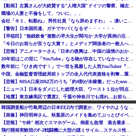
【動画】左翼さんが大絶賛する”人権大国”ドイツの警察、極左活動家への「人道的対処」が力強すぎるとネットで話題に → ｗｗｗｗｗｗｗｗ
職場の人妻と不倫をして、ついに、、、
会社「キミ、転勤ね」 男性社員「なら辞めますわ」 → 凄いことになるｗｗｗｗｗｗ
【警告】日本国民達、ガチでヤバくなるぞ・・・・・・
【早稲田】”無銭飲食”複数の早大生が関与か 大学が異例の注意喚起
「今日のお前らが言うな大賞？」とメディア関係者の一般人への苦言にツッコミ殺到、被災地の避難所でカメラまわすのは……
【悲報】アニメーターさん「日本の復興は…中国の温情のおかげだ！」 ← 突っ込み殺到 ｗｗｗｗｗｗｗｗｗ
20年前はこの世に「YouTube」なる物が存在していなかったという事実
数年前に「ひき肉です！」で一世を風靡した人気YouTuber『ちょんまげ小僧』さん、とんでもないことになっていた
中国、金融監督管理総局前トップの全人代代表資格を剥奪…重大な規律違反で！
【悲報】NISA口座2052万のうち「約4割が未稼働」だったwwwwww
【ニュース】日本をダメにした総理大臣、ワースト１位が同点でこの人ｗｗｗｗｗｗ
【地震】東京練馬区で震度2、千葉や神奈川でも揺れ…お前ら気付いた？
「近年稀に見るどころの話じゃないぞ」と台風15号の予想進路に困惑する人が多数、偏西風が全く通用していないんだけど……
韓国調査船が竹島周辺の日本EEZ内で調査か、ワイヤのようなもの海中に投入…外務省が抗議！
日本が大嫌い 日本人の思考・性格が嫌い 日本人を許さない 日本なんか消滅してほしい [8/8]
【画像】神田明神さん、秋葉原のメイドを集めてぶっとびイベントを開催してしまうwwwwww
共産党「熊本地震救援募金のお願いをしていたところ、中指を立てられました。中指がメガネに当たり、危うく怪我をするところでした」
【悲報】”サ終” 相次ぐスマホゲーム、倒産も急増 過去最多ペースで推移 「当たれば一攫千金」過去の時代に
ファン付き作業着使用男性熱中症で死亡 スポーツドリンクやゼリー飲料持参も [8/8]
飛行開発実験団のF-2戦闘機に大型の謎ミサイル…ステルス性と射程1000kmを誇る「最新鋭の空母キラー」か？！
なぜプーチンはウクライナ侵攻をやめられないのか？！