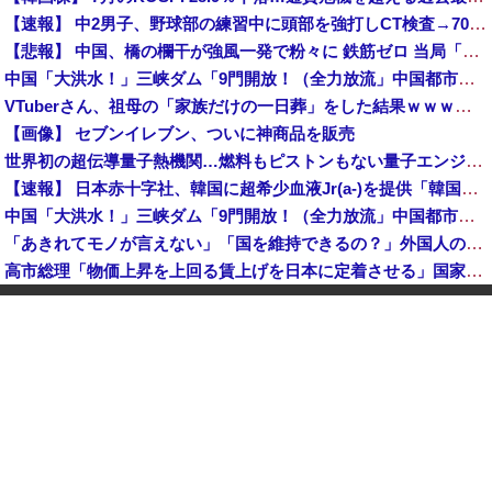
【速報】 中2男子、野球部の練習中に頭部を強打しCT検査→70代医師「問題ないです」→中学生死亡「他人のCT画像みてました」
【悲報】 中国、橋の欄干が強風一発で粉々に 鉄筋ゼロ 当局「接着剤でくっつけただけ」「正常で、品質問題はない」
中国「大洪水！」三峡ダム「9門開放！（全力放流」中国都市「三峡沿線の道路水没」中国政府「高速道路封鎖！」中国ダム「緊急放流に合わせて開門（土砂崩れ発生」→
VTuberさん、祖母の「家族だけの一日葬」をした結果ｗｗｗｗｗｗｗ
【画像】 セブンイレブン、ついに神商品を販売
世界初の超伝導量子熱機関…燃料もピストンもない量子エンジンが回った！
【速報】 日本赤十字社、韓国に超希少血液Jr(a-)を提供「韓国内では適合する血液を確保できなかった」※今回で4回目
中国「大洪水！」三峡ダム「9門開放！（全力放流」中国都市「三峡沿線の道路水没」中国政府「高速道路封鎖！」中国ダム「緊急放流に合わせて開門（土砂崩れ発生」→
「あきれてモノが言えない」「国を維持できるの？」外国人の永住許可要件の厳格化で在日中国人の本音は？
高市総理「物価上昇を上回る賃上げを日本に定着させる」国家公務員月給3.51％増へ 地方公務員も追随する見通し
【鹿児島】 突然右折し路面電車と衝突 乗っていた男女3人は車を放置しダッシュで逃走中
"テレビ大好き"高齢者の「テレビ離れ」が始まった
【イオンモール熊本】 一転して話が変わってくる「従業員の避難誘導の証言が複数」イオン側が社内規定に抵触していた疑い
1944年7月、グアム島に上陸作戦を展開する米海兵隊を空撮！
【画像】 農家ワイが作ったタマネギ、お前らの想像する1.5倍はデカいぞ