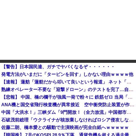
【警告】日本国民達、ガチでヤバくなるぞ・・・・・・
発電方法がいまだに「タービンを回す」しかない理由ｗｗｗｗ他
【速報】 蓮舫「蓮舫だから叩いて良いという報道」 ネット「高市だから叩いて良いをやってるのがお前だろ」
熟練オペレーター不要な「迎撃ドローン」のテストを完了…自らが目標を追尾する映像公開！
【悲報】 中国、橋の欄干が強風一発で粉々に 鉄筋ゼロ 当局「接着剤でくっつけただけ」「正常で、品質問題はない」
ANA機と国交省飛行検査機が異常接近 空中衝突防止装置が作動も“ニアミス認定せず” 国交省判断
中国「大洪水！」三峡ダム「9門開放！（全力放流」中国都市「三峡沿線の道路水没」中国政府「高速道路封鎖！」中国ダム「緊急放流に合わせて開門（土砂崩れ発生」→
石破茂前総理「ウクライナが核放棄しなければロシア侵攻しなかった」！
佐藤二朗、橋本愛との騒動で主演映画が完全白紙へｗｗｗｗｗ
【韓国株】 7月のKOSPI 28.9％下落…通貨危機を超える過去最大の下げ幅