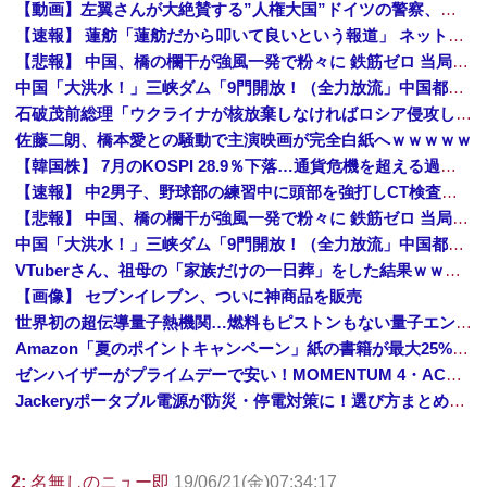
【動画】左翼さんが大絶賛する”人権大国”ドイツの警察、極左活動家への「人道的対処」が力強すぎるとネットで話題に → ｗｗｗｗｗｗｗｗ
【速報】 蓮舫「蓮舫だから叩いて良いという報道」 ネット「高市だから叩いて良いをやってるのがお前だろ」
【悲報】 中国、橋の欄干が強風一発で粉々に 鉄筋ゼロ 当局「接着剤でくっつけただけ」「正常で、品質問題はない」
中国「大洪水！」三峡ダム「9門開放！（全力放流」中国都市「三峡沿線の道路水没」中国政府「高速道路封鎖！」中国ダム「緊急放流に合わせて開門（土砂崩れ発生」→
石破茂前総理「ウクライナが核放棄しなければロシア侵攻しなかった」！
佐藤二朗、橋本愛との騒動で主演映画が完全白紙へｗｗｗｗｗ
【韓国株】 7月のKOSPI 28.9％下落…通貨危機を超える過去最大の下げ幅
【速報】 中2男子、野球部の練習中に頭部を強打しCT検査→70代医師「問題ないです」→中学生死亡「他人のCT画像みてました」
【悲報】 中国、橋の欄干が強風一発で粉々に 鉄筋ゼロ 当局「接着剤でくっつけただけ」「正常で、品質問題はない」
中国「大洪水！」三峡ダム「9門開放！（全力放流」中国都市「三峡沿線の道路水没」中国政府「高速道路封鎖！」中国ダム「緊急放流に合わせて開門（土砂崩れ発生」→
VTuberさん、祖母の「家族だけの一日葬」をした結果ｗｗｗｗｗｗｗ
【画像】 セブンイレブン、ついに神商品を販売
世界初の超伝導量子熱機関…燃料もピストンもない量子エンジンが回った！
Amazon「夏のポイントキャンペーン」紙の書籍が最大25%ポイント還元 対象と条件を整理（2026年7月）
ゼンハイザーがプライムデーで安い！MOMENTUM 4・ACCENTUMなど対象モデルまとめ！
Jackeryポータブル電源が防災・停電対策に！選び方まとめ【プライムデー最終日】
2:
名無しのニュー即
19/06/21(金)07:34:17