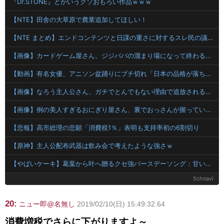
『Dr.STONE』とかいうクソおもろい作品ｗｗｗ
【NTE】田舎の大草原で農業追加してほしい！
【NTE まとめ】エンドコンテンツと日課の重さに対するスレ民の議論
【画像】カードゲーム屋さん、ジジババの溜まり場になって終わるwwwwwwwwwwww
【動画】有名女優、アニソン盆踊りにブチ切れ「日本の品格が落ちたと思いました」
【画像】なろう主人公さん、ガチでとんでもない理由で追放されるwww
【画像】例の美人すぎるおにぎり屋さん、裏でおっさんが握っていたｗｗｗｗｗｗｗｗｗｗｗｗｗｗｗｗｗ
【悲報】高市総理の悲願「消費税1％」表明も支持率初の6割切り
【原神】主人公配布武器は飲み会で考えたような強さｗ
【やばいケーキ】葛葉から叶へ贈るクセ強バースデーソング：甘いよりは美味いヤヴァイケーキ
5chnavi
20:
ニュー即@名無し
2019/02/10(日) 15:49:32.64
消費増税でさらに下がりますよ～