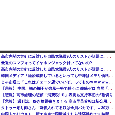
高市内閣の方針に反対した自民党議員9人のリストが話題に、「岩屋はどこへ行った？」との指摘もあるが……他
最近のスマフォってイヤホンジャック付いてないの?
高市内閣の方針に反対した自民党議員9人のリストが話題に、「岩屋はどこへ行った？」との指摘もあるが……
韓国メディア「経済成長しているといっても中味はメモリ価格だけ。雇用増加見通しが半減してしまった」……韓国の内需不況は根強い状況っすね
じゃあ逆に「これはチェーン店でいいぞ」ってものｗｗｗｗｗｗｗｗ
【悲報】 中国、橋の欄干が強風一発で粉々に 鉄筋ゼロ 当局「接着剤でくっつけただけ」「正常で、品質問題はない」
【悲報】高市総理の悲願「消費税1％」表明も支持率初の6割切り
【悲報】 週刊誌、好き放題書きまくる 高市早苗首相は新公用車の贅を尽くした後部座席でたばこを吸うのが至福の時間「どんどん延びる乗車時間」
タトゥー彫り師さん「刺青入れてる奴は全員バカです」→30万再生ｗｗｗｗｗｗ
中国人のリウさん、新エネ車で国境越えたら遠隔操作で30時間ロックされる！