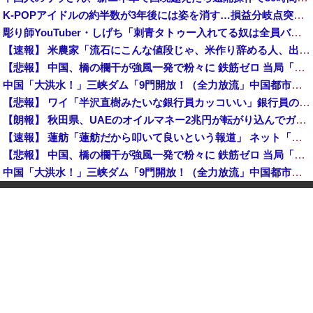
K-POPアイドルの約半数が3年後には姿を消す…損益分岐点突破は4％未満
彫り師YouTuber・しげち「刺青タトゥー入れてる奴は全員バカです」「すごい民度低い」「5000円好きなんすよ、バカって」
【速報】 米農家「流石にこんな値段じゃ、米作り辞める人、出るんじゃないかなあ？？」
【悲報】 中国、橋の欄干が強風一発で粉々に 鉄筋ゼロ 当局「接着剤でくっつけただけ」「正常で、品質問題はない」
中国「大洪水！」三峡ダム「9門開放！（全力放流」中国都市「三峡沿線の道路水没」中国政府「高速道路封鎖！」中国ダム「緊急放流に合わせて開門（土砂崩れ発生」→
【悲報】 ワイ「半沢直樹みたいな銀行員カッコいい」銀行員の友人「あんな奴居ねえよ」
【朗報】 秋田県、UAEのオイルマネー2兆円が転がり込んでガチで東北最強になるぞｗｗｗｗｗｗｗ
【速報】 蓮舫「蓮舫だから叩いて良いという報道」 ネット「高市だから叩いて良いをやってるのがお前だろ」
【悲報】 中国、橋の欄干が強風一発で粉々に 鉄筋ゼロ 当局「接着剤でくっつけただけ」「正常で、品質問題はない」
中国「大洪水！」三峡ダム「9門開放！（全力放流」中国都市「三峡沿線の道路水没」中国政府「高速道路封鎖！」中国ダム「緊急放流に合わせて開門（土砂崩れ発生」→
石破茂前総理「ウクライナが核放棄しなければロシア侵攻しなかった」！
佐藤二朗、橋本愛との騒動で主演映画が完全白紙へｗｗｗｗｗ
【韓国株】 7月のKOSPI 28.9％下落…通貨危機を超える過去最大の下げ幅
【速報】 中2男子、野球部の練習中に頭部を強打しCT検査→70代医師「問題ないです」→中学生死亡「他人のCT画像みてました」
【悲報】 中国、橋の欄干が強風一発で粉々に 鉄筋ゼロ 当局「接着剤でくっつけただけ」「正常で、品質問題はない」
中国「大洪水！」三峡ダム「9門開放！（全力放流」中国都市「三峡沿線の道路水没」中国政府「高速道路封鎖！」中国ダム「緊急放流に合わせて開門（土砂崩れ発生」→