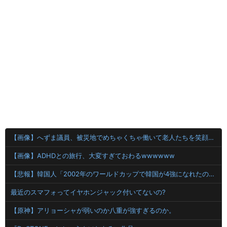
【画像】へずま議員、被災地でめちゃくちゃ働いて老人たちを笑顔にしてしまうwwwwwwwwwwwwwwww
【画像】ADHDとの旅行、大変すぎておわるwwwwww
【悲報】韓国人「2002年のワールドカップで韓国が4強になれたのって買収したからじゃないの?」
最近のスマフォってイヤホンジャック付いてないの?
【原神】アリョーシャが弱いのか八重が強すぎるのか。