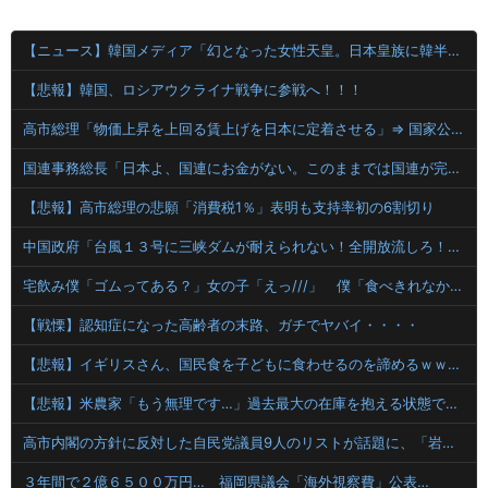
【ニュース】韓国メディア「幻となった女性天皇。日本皇族に韓半島の男の血が入る可能性がゼロに・・・」
【悲報】韓国、ロシアウクライナ戦争に参戦へ！！！
高市総理「物価上昇を上回る賃上げを日本に定着させる」⇒ 国家公務員月給3.51％増へ
国連事務総長「日本よ、国連にお金がない。このままでは国連が完全崩壊する。助けろ」
【悲報】高市総理の悲願「消費税1％」表明も支持率初の6割切り
中国政府「台風１３号に三峡ダムが耐えられない！全開放流しろ！」⇒ 下流域の街が壊滅状態ｗｗｗｗｗ
宅飲み僕「ゴムってある？」女の子「えっ///」 僕「食べきれなかったお菓子輪ゴムで縛りたくて」女の子「⋯あ、そ、そっか///」
【戦慄】認知症になった高齢者の末路、ガチでヤバイ・・・・
【悲報】イギリスさん、国民食を子どもに食わせるのを諦めるｗｗｗｗｗｗｗ
【悲報】米農家「もう無理です…」過去最大の在庫を抱える状態で新米収穫
高市内閣の方針に反対した自民党議員9人のリストが話題に、「岩屋はどこへ行った？」との指摘もあるが……
３年間で２億６５００万円… 福岡県議会「海外視察費」公表…