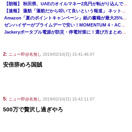
【朗報】 秋田県、UAEのオイルマネー2兆円が転がり込んでガチで東北最強になるぞｗｗｗｗｗｗｗ
【速報】 蓮舫「蓮舫だから叩いて良いという報道」 ネット「高市だから叩いて良いをやってるのがお前だろ」
Amazon「夏のポイントキャンペーン」紙の書籍が最大25%ポイント還元 対象と条件を整理（2026年7月）
ゼンハイザーがプライムデーで安い！MOMENTUM 4・ACCENTUMなど対象モデルまとめ！
Jackeryポータブル電源が防災・停電対策に！選び方まとめ【プライムデー最終日】
2:
ニュー即@名無し
2019/02/10(日) 15:41:46.07
安倍辞めろ国賊
5:
ニュー即@名無し
2019/02/10(日) 15:42:11.07
500万で贅沢し過ぎやろ