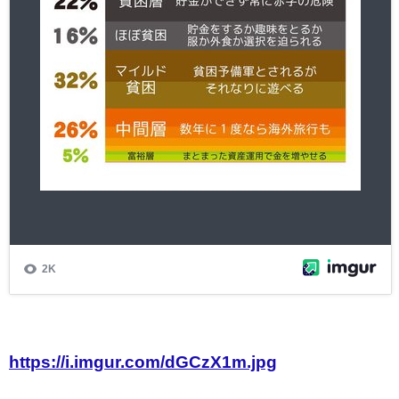
https://i.imgur.com/dGCzX1m.jpg