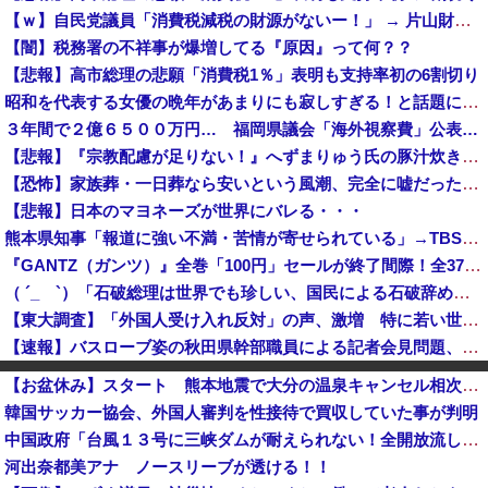
【ｗ】自民党議員「消費税減税の財源がないー！」 → 片山財務相、財源の心配は１ミリもいらない！と主張 ｗｗｗｗｗｗｗｗｗｗｗｗｗｗ
【闇】税務署の不祥事が爆増してる『原因』って何？？
【悲報】高市総理の悲願「消費税1％」表明も支持率初の6割切り
昭和を代表する女優の晩年があまりにも寂しすぎる！と話題に、自身の子供を餓死する寸前までネグレクトした挙句……
３年間で２億６５００万円… 福岡県議会「海外視察費」公表…
【悲報】『宗教配慮が足りない！』へずまりゅう氏の豚汁炊き出しに各所に苦情殺到 → へ「保健所も容認！問題なし！」ｗｗｗｗｗｗｗｗｗｗｗｗｗｗ
【恐怖】家族葬・一日葬なら安いという風潮、完全に嘘だった・・・・
【悲報】日本のマヨネーズが世界にバレる・・・
熊本県知事「報道に強い不満・苦情が寄せられている」→TBSの報道特集がまさにそれな件
『GANTZ（ガンツ）』全巻「100円」セールが終了間際！全37巻「23,322円」→「3,700円」！完結まですべて超お得に買えるこのチャンス...
（ ´_ゝ`）「石破総理は世界でも珍しい、国民による石破辞めるなデモが自然発生した総理大臣です」
【東大調査】「外国人受け入れ反対」の声、激増 特に若い世代ほど移民反対だと明らかに→移民政策反対VS人手不足はどうするんだ？でネット大論争
【速報】バスローブ姿の秋田県幹部職員による記者会見問題、ラブホテルからの参加だと特定「体調が優れなかったため...」とは何だったのか
【岡山県】果樹園からマスカット約200房を盗んだ無職男性を逮捕「ぶどうを売って生活費に充てていた」※氏名非公開
【お盆休み】スタート 熊本地震で大分の温泉キャンセル相次ぐ 被害なしでも旅行先変更
ロシア空挺兵が空挺部隊日を祝うため飛行機から飛び降りて死亡！
韓国サッカー協会、外国人審判を性接待で買収していた事が判明
共産党「熊本地震救援募金のお願いをしていたところ、中指を立てられました。嫌がらせ酷い」
中国政府「台風１３号に三峡ダムが耐えられない！全開放流しろ！」⇒ 下流域の街が壊滅状態ｗｗｗｗｗ
国連事務総長「日本よ、国連にお金がない。このままでは国連が完全崩壊する。助けろ」
河出奈都美アナ ノースリーブが透ける！！
【8/22開催】「琵琶湖三市同時花火大会」、各市公式「そんな花火大会は存在しない」→ 高価チケットを購入した人達がSNS阿鼻叫喚