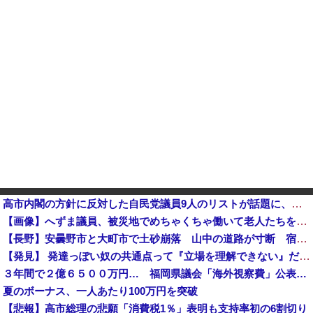
高市内閣の方針に反対した自民党議員9人のリストが話題に、「岩屋はどこへ行った？」との指摘もあるが……他
【画像】へずま議員、被災地でめちゃくちゃ働いて老人たちを笑顔にしてしまうwwwwwwwwwwwwwwww
【長野】安曇野市と大町市で土砂崩落 山中の道路が寸断 宿泊客や登山客など計400人近くが孤立か 土石
【発見】 発達っぽい奴の共通点って『立場を理解できない』だよな
３年間で２億６５００万円… 福岡県議会「海外視察費」公表…
夏のボーナス、一人あたり100万円を突破
【悲報】高市総理の悲願「消費税1％」表明も支持率初の6割切り