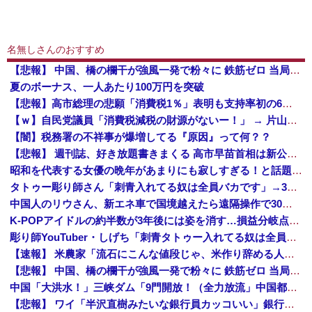
名無しさんのおすすめ
【悲報】 中国、橋の欄干が強風一発で粉々に 鉄筋ゼロ 当局「接着剤でくっつけただけ」「正常で、品質問題はない」
夏のボーナス、一人あたり100万円を突破
【悲報】高市総理の悲願「消費税1％」表明も支持率初の6割切り
【ｗ】自民党議員「消費税減税の財源がないー！」 → 片山財務相、財源の心配は１ミリもいらない！と主張 ｗｗｗｗｗｗｗｗｗｗｗｗｗｗ
【闇】税務署の不祥事が爆増してる『原因』って何？？
【悲報】 週刊誌、好き放題書きまくる 高市早苗首相は新公用車の贅を尽くした後部座席でたばこを吸うのが至福の時間「どんどん延びる乗車時間」
昭和を代表する女優の晩年があまりにも寂しすぎる！と話題に、自身の子供を餓死する寸前までネグレクトした挙句……
タトゥー彫り師さん「刺青入れてる奴は全員バカです」→30万再生ｗｗｗｗｗｗ
中国人のリウさん、新エネ車で国境越えたら遠隔操作で30時間ロックされる！
K-POPアイドルの約半数が3年後には姿を消す…損益分岐点突破は4％未満
彫り師YouTuber・しげち「刺青タトゥー入れてる奴は全員バカです」「すごい民度低い」「5000円好きなんすよ、バカって」
【速報】 米農家「流石にこんな値段じゃ、米作り辞める人、出るんじゃないかなあ？？」
【悲報】 中国、橋の欄干が強風一発で粉々に 鉄筋ゼロ 当局「接着剤でくっつけただけ」「正常で、品質問題はない」
中国「大洪水！」三峡ダム「9門開放！（全力放流」中国都市「三峡沿線の道路水没」中国政府「高速道路封鎖！」中国ダム「緊急放流に合わせて開門（土砂崩れ発生」→
【悲報】 ワイ「半沢直樹みたいな銀行員カッコいい」銀行員の友人「あんな奴居ねえよ」