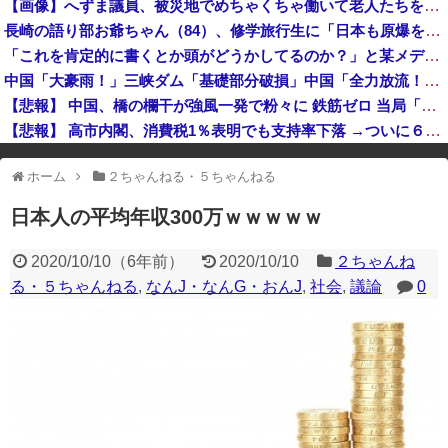
【画像】へずま議員、被災地でめちゃくちゃ働いて老人たちを笑顔にしてしまうwww
【悲報】ファン付き作業服着用の５０代男性、熱中症になる
長崎の語り部お爺ちゃん（84）、修学旅行生に「日本も原爆を持たないと負ける」と言われびっくり！ 被団協代表（85）も中学生に「核を持たないで日本を守れますか」と問われ危機感
【悲報】韓国、ロシアウクライナ戦争に参戦へ！！！
「これを肯定的に書くとか頭がどうかしてるのか？」と某メディアの焚書称賛記事にツッコミ殺到、自分で本屋を作るとかそういう話かと思ったら……
2026年度 暑さのピーク終了
中国「大豪雨！」三峡ダム「基礎部分破損」中国「全力放流！」台風13号「中国上陸予測」台風15号「中国接近（画像」中国「台風同時上陸！（穀物生産が壊滅危機」→
【悲報】 中国、橋の欄干が強風一発で粉々に 鉄筋ゼロ 当局「接着剤でくっつけただけ」「正常で、品質問題はない」
【悲報】 高市内閣、消費税1％表明でも支持率下落 →ついに６割割れ
※アドブロック等の広告非表示プラグインやアドオンを利用している場合、
ホーム
２ちゃんねる・５ちゃんねる
一部のコンテンツが表示されなくなったり、サイト全体のレイアウトが崩れ
たりする場合があります。
日本人の平均年収300万ｗｗｗｗｗ
2020/10/10
（
6年前
）
2020/10/10
２ちゃんね
る・５ちゃんねる
,
なんJ・なんG・おんJ
,
社会
,
議論
0