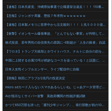
【速報】日本共産党、沖縄県知事選で公職選挙法違反！！！ 110番通報されても辞全くめない件
【悲報】ジャンポケ斉藤、懲役７年求刑ｗｗｗｗｗｗｗ
【速報】日本製メモリに世界中から注文殺到！！！ １兆５０００億円で工場増築へ
【衝撃】イオンモール爆発事故、『とんでもない事実』が判明してしまう・・・・・・
株式投資、若年男性の自信喪失の原因に-6割超が「人生の敗者」自認
【ワロタ】トランプ大統領とホワイトハウス、ナルトに自分の顔を合成して投稿 日本政府が苦言「公的機関であっても許諾が必要」
中国に上陸する台風13号が絶妙なコースを辿っている！と話題に、中国の重要都市の上に長々と居座り続けるルートで……
日本人女性インフルエンサー、ライブ配信中に自殺
【朗報】秋田にアラブが2兆円の投資決定
micro sdカード入らないスマホあるらしいね。じゃあデータ管理どうしてるのかというとクラウド(笑)で出し入れらしい
AIが指示なくサイバー攻撃 英政府機関の性能評価試験
かつて650万部を誇った「週刊少年ジャンプ」、発行部数が初の100万部割れ