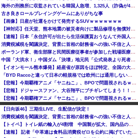
海外の刑務所に収監されている韓国人急増、1,325人（詐偽が4分の1） 日本には254人
古き良きロールプレイングゲームにありがちな事
【画像】日産が社運をかけて発売するSUVｗｗｗｗｗｗｗ
【神対応】任天堂、熊本地震の被災者向けに製品修理を無償対応へ！さらに義援金5000万円を寄付！！
【速報】日本「永住許可が出たら生活保護貰おうなんて外国人が増えては困る。日本人以上の水準のみ許可」
消費税減税を閣議決定、背景に首相の財務省への強い不信と人事介入の示唆 歴代政権に増税を主導してきた財務省、高市内閣に完全敗北
ポーランド軍、衛生部隊と民間医療従事者が参加した戦場医療訓練を実施！
中国「大洪水！」中国ダム「決壊」地元民「公式発表より死者多い！」中国政府「住民拘束！（安否不明」中国当局「救助隊動画も削除」台風13号「三峡ﾀﾞ...
【イオンモール熊本爆発】経産省が原因をほぼ特定、全国の大規模施設でガス供給設備の点検要請にまで発展する事態に・・・
「BYD Raccoと違って日本の軽規格では欧州には通用しない」と自動車系ライターが示唆、だが速攻で反例を提示されて即落ち二コマ状態に……
【悲報】今期覇権アニメ「ヤニねこ」、BPOで問題視されるｗｗｗｗｗ
【悲報】ドジャースファン、大谷翔平にブチギレてしまう！！！！！！
【悲報】今期覇権アニメ「ヤニねこ」、BPOで問題視されるｗｗｗｗｗ
【悲報】米軍、『完全終了』のお知らせ・・・・・
【日向坂46】三期生LIVE、生配信が決定！
【復活】「日本製メモリ」に世界中から注文殺到 米マイクロンが１兆５０００億円を表明
消費税減税を閣議決定、背景に首相の財務省への強い不信と人事介入の示唆 歴代政権に増税を主導してきた財務省、高市内閣に完全敗北
女性を殺害し山に捨てた無職ベトナム人、安定の”在留資格なし”だった
【トイペ】トイレ紙の輸入が4割増 中国製が拡大、国内品の値上げの壁に
【画像】あのちゃん、なんか別人になる😭
【速報】 記者「中革連は食料品消費税ゼロを公約に掲げていたが？」→階猛氏「そ、それは財源確保という条件付き」
佐賀県のブランドいちご「いちごさん」の苗2000株盗まれる [8/5]