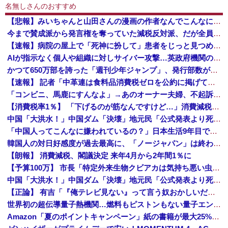
名無しさんのおすすめ
【悲報】みいちゃんと山田さんの漫画の作者なんでこんなに嫌われてるんだろうな
今まで賛成派から発言権を奪っていた減税反対派、だが全員に発言権が与えられるように方式変更された途端……
【速報】病院の屋上で「死神に扮して」患者をじっと見つめていた男性を逮捕
AIが指示なく個人や組織に対しサイバー攻撃…英政府機関の性能評価試験中！
かつて650万部を誇った「週刊少年ジャンプ」、発行部数が初の100万部割れ
【速報】 記者「中革連は食料品消費税ゼロを公約に掲げていたが？」→階猛氏「そ、それは財源確保という条件付き」
「コンビニ、馬鹿にすんなよ」→あのオーナー夫婦、不起訴ｗｗｗｗｗｗｗｗｗ
【消費税率1％】 「下げるのが筋なんですけど…」消費減税で値下がりする分と同じだけ商品を値上げして店頭価格を変えない店も
中国「大洪水！」中国ダム「決壊」地元民「公式発表より死者多い！」中国政府「住民拘束！（安否不明」中国当局「救助隊動画も削除」台風13号「三峡ダム接近中」→
「中国人ってこんなに嫌われているの？」日本生活9年目で明かす本心！
韓国人の対日好感度が過去最高に、「ノージャパン」は終わった？＝ネット「中国より100倍いい」
【朗報】 消費減税、閣議決定 来年4月から2年間1％に
【予算100万】 市長「特定外来生物クビアカは気持ち悪い虫だしそんな需要ないと思う」1匹300円相当の報奨金→初日に42万取られ焦り
中国「大洪水！」中国ダム「決壊」地元民「公式発表より死者多い！」中国政府「住民拘束！（安否不明」中国当局「救助隊動画も削除」台風13号「三峡ダム接近中」→
【正論】 有吉「『俺テレビ見ない』って言う奴おかしいだろ。団子屋で『団子食べない』って言うか？」
世界初の超伝導量子熱機関…燃料もピストンもない量子エンジンが回った！
Amazon「夏のポイントキャンペーン」紙の書籍が最大25%ポイント還元 対象と条件を整理（2026年7月）