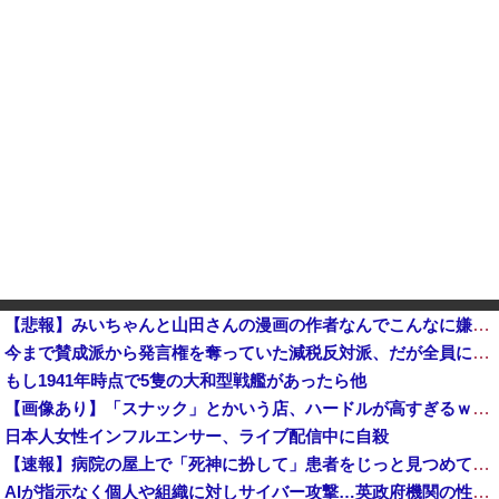
【悲報】みいちゃんと山田さんの漫画の作者なんでこんなに嫌われてるんだろうな
今まで賛成派から発言権を奪っていた減税反対派、だが全員に発言権が与えられるように方式変更された途端……
もし1941年時点で5隻の大和型戦艦があったら他
【画像あり】「スナック」とかいう店、ハードルが高すぎるｗｗｗｗｗｗｗ
日本人女性インフルエンサー、ライブ配信中に自殺
【速報】病院の屋上で「死神に扮して」患者をじっと見つめていた男性を逮捕
AIが指示なく個人や組織に対しサイバー攻撃…英政府機関の性能評価試験中！