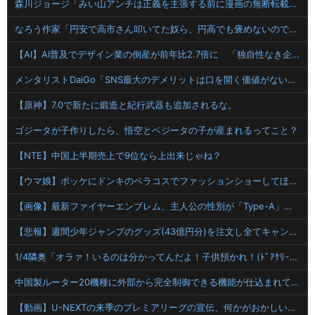
森川ジョージ「みい山アンチは正義を主張する前に漫画の無断転載をやめろよ」←これwwww
なろう作家「円安で高市さん叩いてた奴ら、円高でも褒めないのでポジショントーク確定ｗｗｗ」
【AI】AI普及でデザイン業の倒産が前年比2.7倍に 「独自性なき企業は淘汰」 東京商工リサーチ
メンタリストDaiGo「SNS最大のデメリットは口を開く価値がない奴が発信できるようになったこと」
【原神】7.0で新たに鍛造と紀行武器も追加されるな。
ゴジータが子作りしたら、悟空とベジータの子が産まれるってこと？
【NTE】中国上半期売上で9位なら上出来じゃね？
【ウマ娘】ポッケにドンキのペラコスでファッションショーしてほしい…
【画像】最新ファイヤーエンブレム、主人公の性別が「Type-A」と「Type-B」になってしまう
【悲報】週間少年ジャンプのグッズ(43億円分)を注文し全てキャンセルした女逮捕ｗｗｗｗｗｗｗｗ
1/4隣奥「オラァ！いるのは分かってんだよ！子供預かれ！(ﾄﾞｱｹﾘｰ！」私(ﾋｨｨｨ…)→隣奥の旦那さんに相談したら逃げられた。夫に相談してもなにいってだこいつ。どうすれば…
中国製ルーター20機種に外部から完全制御できる機能が仕込まれていたことが判明・・・
【動画】U-NEXTの来季のプレミアリーグの宣伝、何かがおかしい…