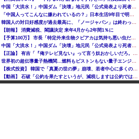
中国「大洪水！」中国ダム「決壊」地元民「公式発表より死者多い！」中国政府「住民拘束！（安否不明」中国当局「救助隊動画も削除」台風13号「三峡ダム接近中」→
「中国人ってこんなに嫌われているの？」日本生活9年目で明かす本心！
韓国人の対日好感度が過去最高に、「ノージャパン」は終わった？＝ネット「中国より100倍いい」
【朗報】 消費減税、閣議決定 来年4月から2年間1％に
【予算100万】 市長「特定外来生物クビアカは気持ち悪い虫だしそんな需要ないと思う」1匹300円相当の報奨金→初日に42万取られ焦り
中国「大洪水！」中国ダム「決壊」地元民「公式発表より死者多い！」中国政府「住民拘束！（安否不明」中国当局「救助隊動画も削除」台風13号「三峡ダム接近中」→
【正論】 有吉「『俺テレビ見ない』って言う奴おかしいだろ。団子屋で『団子食べない』って言うか？」
世界初の超伝導量子熱機関…燃料もピストンもない量子エンジンが回った！
【株式投資】 韓国で「真夏の世の夢」崩壊、若者中心に多くの人が「人生オワタ」―中国メディア
【動画】 石破「公約を果たすというが、減税しますは公約ではない。検討を加速するというのが公約だ」
中国人に聞いた「一番悪いと思う国は？」 →1位中国
【朗報】 消費減税、閣議決定 来年4月から2年間1％に
グリーンコーラとかいうやつ飲んだ？
K-POPアイドルの約半数が3年後には姿を消す…損益分岐点突破は4％未満
韓国型イージス搭載の次世代駆逐艦「KDDX」1番艦…2032年竣工と公示！
玉川徹「包丁男を結果的に死刑にしたことになる」←これどう思う？？？