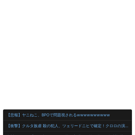
【悲報】ヤニねこ、BPOで問題視されるwwwwwwwwww
【衝撃】クルタ族虐 殺の犯人、ツェリードニヒで確定！クロロの演劇のせいで2人も無駄死ににwwww