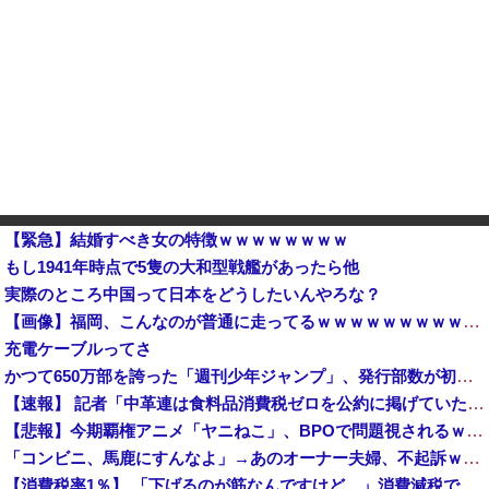
【緊急】結婚すべき女の特徴ｗｗｗｗｗｗｗｗ
もし1941年時点で5隻の大和型戦艦があったら他
実際のところ中国って日本をどうしたいんやろな？
【画像】福岡、こんなのが普通に走ってるｗｗｗｗｗｗｗｗｗｗｗｗｗｗｗｗ
充電ケーブルってさ
かつて650万部を誇った「週刊少年ジャンプ」、発行部数が初の100万部割れ
【速報】 記者「中革連は食料品消費税ゼロを公約に掲げていたが？」→階猛氏「そ、それは財源確保という条件付き」
【悲報】今期覇権アニメ「ヤニねこ」、BPOで問題視されるｗｗｗｗｗ
「コンビニ、馬鹿にすんなよ」→あのオーナー夫婦、不起訴ｗｗｗｗｗｗｗｗｗ
【消費税率1％】 「下げるのが筋なんですけど…」消費減税で値下がりする分と同じだけ商品を値上げして店頭価格を変えない店も