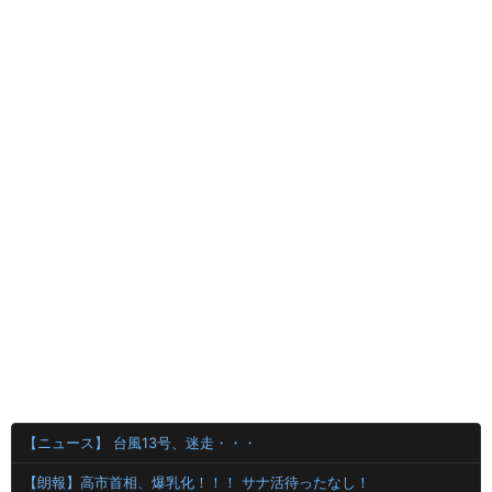
【ニュース】 台風13号、迷走・・・
【朗報】高市首相、爆乳化！！！ サナ活待ったなし！