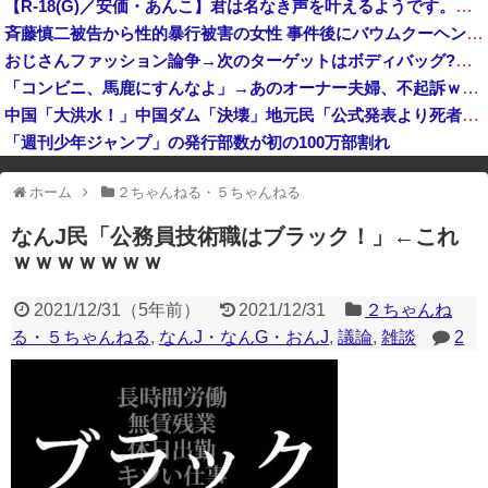
【R-18(G)／安価・あんこ】君は名なき声を叶えるようです。【オリ世界ポケスレ】 第１５話
【速報】日本共産党、沖縄県知事選で公職選挙法違反！！！ 110番通報されても辞全くめない件
斉藤慎二被告から性的暴行被害の女性 事件後にバウムクーヘン店を経営やTikTokでライブ配信する姿に「言葉にできない悔しさと怒り」
おじさんファッション論争→次のターゲットはボディバッグ?パーカーもダメハーフパンツもダメ悲鳴も
「コンビニ、馬鹿にすんなよ」→あのオーナー夫婦、不起訴ｗｗｗｗｗｗｗｗｗ
中国「大洪水！」中国ダム「決壊」地元民「公式発表より死者多い！」中国政府「住民拘束！（安否不明」中国当局「救助隊動画も削除」台風13号「三峡ダム接近中」→
「週刊少年ジャンプ」の発行部数が初の100万部割れ
※アドブロック等の広告非表示プラグインやアドオンを利用している場合、
ホーム
２ちゃんねる・５ちゃんねる
一部のコンテンツが表示されなくなったり、サイト全体のレイアウトが崩れ
たりする場合があります。
なんJ民「公務員技術職はブラック！」←これ
ｗｗｗｗｗｗｗ
2021/12/31
（
5年前
）
2021/12/31
２ちゃんね
る・５ちゃんねる
,
なんJ・なんG・おんJ
,
議論
,
雑談
2