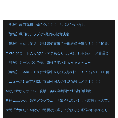
【朗報】高市首相、爆乳化！！！ サナ活待ったなし！
【朗報】秋田にアラブが2兆円の投資決定
【速報】日本共産党、沖縄県知事選で公職選挙法違反！！！ 110番通報されても辞全くめない件
micro sdカード入らないスマホあるらしいね。じゃあデータ管理どうしてるのかというとクラウド(笑)で出し入れらしい
【悲報】ジャンポケ斉藤、懲役７年求刑ｗｗｗｗｗｗｗ
【速報】日本製メモリに世界中から注文殺到！！！ １兆５０００億円で工場増築へ
【ニュース】高市内閣、在日外国人の生活保護にメス！！！！
AIが指示なくサイバー攻撃 英政府機関の性能評価試験
角栓ニュルッ、歯茎グラグラ… 「気持ち悪いネット広告」への苦情が急増
世間「大変だ！AI化で中間層が失業して介護とか運送の仕事するしか無くなるぞ！」←うん…うん？