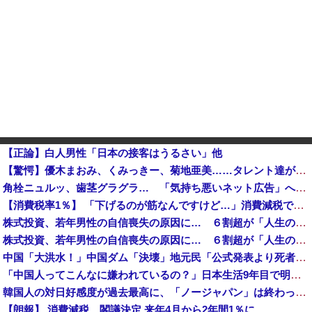
【正論】白人男性「日本の接客はうるさい」他
【驚愕】優木まおみ、くみっきー、菊地亜美……タレント達が次々とアジアの国々へ移住する本当の理由って何？
角栓ニュルッ、歯茎グラグラ… 「気持ち悪いネット広告」への苦情が急増
【消費税率1％】 「下げるのが筋なんですけど…」消費減税で値下がりする分と同じだけ商品を値上げして店頭価格を変えない店も
株式投資、若年男性の自信喪失の原因に… ６割超が「人生の敗者」自認か
株式投資、若年男性の自信喪失の原因に… ６割超が「人生の敗者」自認か
中国「大洪水！」中国ダム「決壊」地元民「公式発表より死者多い！」中国政府「住民拘束！（安否不明」中国当局「救助隊動画も削除」台風13号「三峡ダム接近中」→
「中国人ってこんなに嫌われているの？」日本生活9年目で明かす本心！
韓国人の対日好感度が過去最高に、「ノージャパン」は終わった？＝ネット「中国より100倍いい」
【朗報】 消費減税、閣議決定 来年4月から2年間1％に