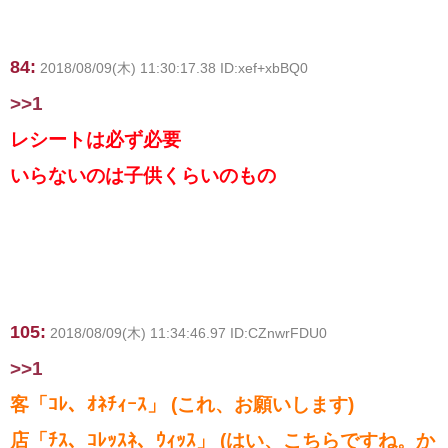
84:
2018/08/09(木) 11:30:17.38 ID:xef+xbBQ0
>>1
レシートは必ず必要
いらないのは子供くらいのもの
105:
2018/08/09(木) 11:34:46.97 ID:CZnwrFDU0
>>1
客「ｺﾚ、ｵﾈﾁｨｰｽ」 (これ、お願いします)
店「ﾁｽ、ｺﾚｯｽﾈ、ｳｨｯｽ」 (はい、こちらですね。か