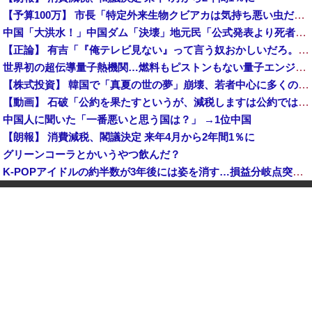
【予算100万】 市長「特定外来生物クビアカは気持ち悪い虫だしそんな需要ないと思う」1匹300円相当の報奨金→初日に42万取られ焦り
中国「大洪水！」中国ダム「決壊」地元民「公式発表より死者多い！」中国政府「住民拘束！（安否不明」中国当局「救助隊動画も削除」台風13号「三峡ダム接近中」→
【正論】 有吉「『俺テレビ見ない』って言う奴おかしいだろ。団子屋で『団子食べない』って言うか？」
世界初の超伝導量子熱機関…燃料もピストンもない量子エンジンが回った！
【株式投資】 韓国で「真夏の世の夢」崩壊、若者中心に多くの人が「人生オワタ」―中国メディア
【動画】 石破「公約を果たすというが、減税しますは公約ではない。検討を加速するというのが公約だ」
中国人に聞いた「一番悪いと思う国は？」 →1位中国
【朗報】 消費減税、閣議決定 来年4月から2年間1％に
グリーンコーラとかいうやつ飲んだ？
K-POPアイドルの約半数が3年後には姿を消す…損益分岐点突破は4％未満
韓国型イージス搭載の次世代駆逐艦「KDDX」1番艦…2032年竣工と公示！
玉川徹「包丁男を結果的に死刑にしたことになる」←これどう思う？？？
中国「大洪水！」三峡ダム「大雨で増水（台風直撃前」中国ダム「緊急放流！」中国鉄道「列車が走行中に流される」中国避難所「支援物資は有料です」謎の勢力「え」→
【速報】 玉川徹「死んでいなければ銃刀法違反と公務執行妨害、警察官が事実上の死刑にした」
日本が長距離巡航ミサイルの試験発射に成功！北朝鮮が激怒「日本が戦争国家になろうとしている」「絶対に傍観しない、必ず後悔させる」