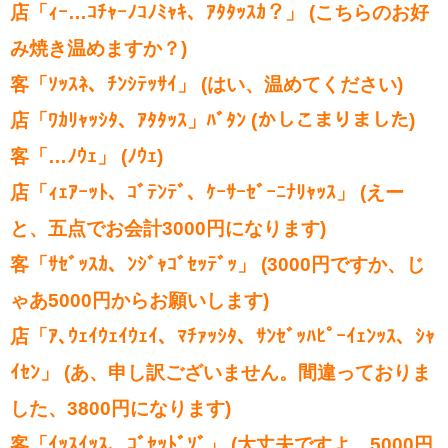
店「ｨｰ…ｺﾁｬｰﾉｺﾉﾐｬｷ、ｱﾀﾀｯｽｶ？」 (こちらのお好
み焼き温めますか？)
客「ｿｯｽﾈ、ﾁﾝｼﾃｯｻｲ」 (はい、温めてください)
店「ﾜｶﾘｬｯｼﾀ、ｱﾀﾀｯｽ」ﾊﾞﾀﾝ (かしこまりました)
客「…ﾉｳｪ」 (ﾉｳｪ)
店「ｨｪｱｰｯﾄ、ｺﾞﾃﾝﾃﾞ、ｹｰｻｰｾﾞｰﾆﾅﾘｬｯｽ」 (えー
と、五点でお会計3000円になります)
客「ｻｾﾞｯｽｶ、ﾝｼﾞｬｺﾞｾｯﾃﾞｯ」 (3000円ですか、じ
ゃあ5000円からお願いします)
店「ｱ､ｳｪｲｳｪｲｳｪｲ、ﾏﾁｧｯｼﾀ、ｻﾝｾﾞｯﾊﾋﾟｰｲｪﾝｯｽ、ｼｬ
ｲｾﾝ」 (あ、申し訳ございません。間違っておりま
した、3800円になります)
客「ｲｯｽｲｯｽ、ｺﾞｾｯﾄﾞｿﾞ」 (大丈夫ですよ。5000円