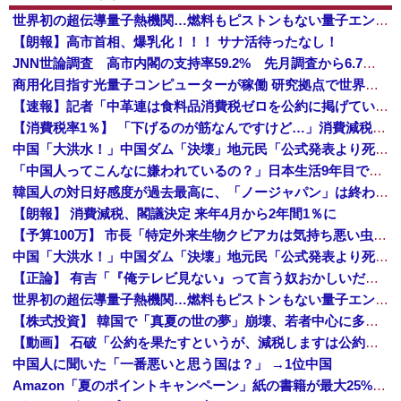
世界初の超伝導量子熱機関…燃料もピストンもない量子エンジンが回った！
【朗報】高市首相、爆乳化！！！ サナ活待ったなし！
JNN世論調査 高市内閣の支持率59.2% 先月調査から6.7ポイント下落・・・各党の支持率、自民30.9%、国民3.0%、維新2.9%、参政2...
商用化目指す光量子コンピューターが稼働 研究拠点で世界初…産総研など！
【速報】記者「中革連は食料品消費税ゼロを公約に掲げていたが？」→階猛氏「そ、それは財源確保という条件付き」
【消費税率1％】 「下げるのが筋なんですけど…」消費減税で値下がりする分と同じだけ商品を値上げして店頭価格を変えない店も
中国「大洪水！」中国ダム「決壊」地元民「公式発表より死者多い！」中国政府「住民拘束！（安否不明」中国当局「救助隊動画も削除」台風13号「三峡ダム接近中」→
「中国人ってこんなに嫌われているの？」日本生活9年目で明かす本心！
韓国人の対日好感度が過去最高に、「ノージャパン」は終わった？＝ネット「中国より100倍いい」
【朗報】 消費減税、閣議決定 来年4月から2年間1％に
【予算100万】 市長「特定外来生物クビアカは気持ち悪い虫だしそんな需要ないと思う」1匹300円相当の報奨金→初日に42万取られ焦り
中国「大洪水！」中国ダム「決壊」地元民「公式発表より死者多い！」中国政府「住民拘束！（安否不明」中国当局「救助隊動画も削除」台風13号「三峡ダム接近中」→
【正論】 有吉「『俺テレビ見ない』って言う奴おかしいだろ。団子屋で『団子食べない』って言うか？」
世界初の超伝導量子熱機関…燃料もピストンもない量子エンジンが回った！
【株式投資】 韓国で「真夏の世の夢」崩壊、若者中心に多くの人が「人生オワタ」―中国メディア
【動画】 石破「公約を果たすというが、減税しますは公約ではない。検討を加速するというのが公約だ」
中国人に聞いた「一番悪いと思う国は？」 →1位中国
Amazon「夏のポイントキャンペーン」紙の書籍が最大25%ポイント還元 対象と条件を整理（2026年7月）