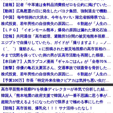
【速報】記者「中革連は食料品消費税ゼロを公約に掲げていたが？」→階猛氏「そ、それは財源確保という条件付き」
【動画】広島慰霊の日に発生したパヨク集団、強制退去で機動隊により無事排除される
【中国】 毎年恒例の大洪水、今年もヤバい 湖北省秭帰県で山洪水が市街地を直撃、工場浸水・車両が次々流される
株式投資、若年男性の自信喪失の原因に… ６割超が「人生の敗者」自認か
【ＬＰＧ】「イオンモール熊本」爆発の原因は漏れた液化石油ガスか…経産省、全国の大規模施設でガス供給設備の点検要請
【悲報】共同通信「高市総理、避難所3分間の被災地熊本視察動画に批判！」 → 内閣報道官「避難所視察は51分間！大変な状況の中で、1時間近く受け入...
エジプトで自撮りしていたら、ガイドが「撮りますよ！」→ノリノリでポーズを取っていたら……スマホを返してもらえない 「日本人はカモ代表かも」「私は...
（ ´_ゝ`） 蓮舫さん、ｘに投稿された被災地視察の高市首相の写真を猛批判「掲載するのを止める人は誰もいなかったのか」「あまりにも愕然としていま...
今まで沈黙を保っていた例の男が反高市活動を再開した模様、財務省を手を組んでの返り咲きが狙いか？
【本日終了】人気ラブコメ漫画『ギャルごはん』が「全巻70％」オフ、『ジャンケットバンク』 『BUNGO―ブンゴ―』の「39％オフクーポン」激安セ...
【衝撃】俳優の亀石太夏匡さん、交通事故で頭蓋骨を骨折した結果・・・
株式投資、若年男性の自信喪失の原因に… ６割超が「人生の敗者」自認か
【予算100万】市長「特定外来生物クビアカは気持ち悪い虫だしそんな需要ないと思う」1匹300円相当の報奨金→初日に42万取られ焦り
マレーシア航空のパイロットが「運び屋」に、麻薬密輸容疑で拘束…最高刑は死刑！
高市早苗熊本視察PVを映像ディレクターが本気で分析した結果、ヒトラー演説と同等の事をやろうとしてたと発覚する
【消費税減税】農家、ガチで『悲鳴』を上げてしまう・・・・・
韓国人「熊本地震の政府支援で韓国人が一番不思議に思う事がこれ」
（ ´_ゝ`）中道幹事長、食料品消費税2年間1%の閣議決定を批判 → 記者「中道改革連合は食料品消費税ゼロを公約に掲げていたが？」→ 階猛氏「
超能力が使えるようになったので限界まで極める事にした件 その８
北朝鮮、昨年の1人当たり国民総所得は約20万円…韓国の28分の1！
【朗報】高市首相、爆乳化！！！ サナ活待ったなし！
格安電気代のためにインフラ投資を怠った韓国、朝鮮半島全域を猛暑が直撃してしまった結果……