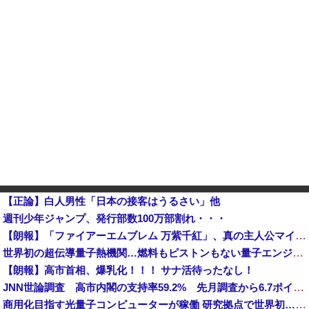
【正論】白人男性「日本の接客はうるさい」他
週刊少年ジャンプ、発行部数100万部割れ・・・
【朗報】「ファイアーエムブレム 万紫千紅」、真の主人公マイユニはキャラメイク可能ｗｗ
世界初の超伝導量子熱機関…燃料もピストンもない量子エンジンが回った！
【朗報】高市首相、爆乳化！！！ サナ活待ったなし！
JNN世論調査 高市内閣の支持率59.2% 先月調査から6.7ポイント下落・・・各党の支持率、自民30.9%、国民3.0%、維新2.9%、参政2...
商用化目指す光量子コンピューターが稼働 研究拠点で世界初…産総研など！