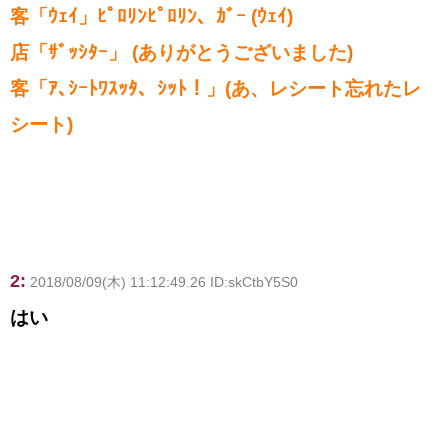
客「ｳｪｲ」ﾋﾟﾛﾘﾝﾋﾟﾛﾘﾝ、ｶﾞｰ (ｳｪｲ)
店「ｻﾞｯｼﾀｰ」 (ありがとうございました)
客「ｱ､ｼｰﾄﾜｽｯﾀ、ｼｯﾄ！」(あ、レシート忘れたレ
シート)
2:
2018/08/09(木) 11:12:49.26 ID:skCtbY5S0
はい