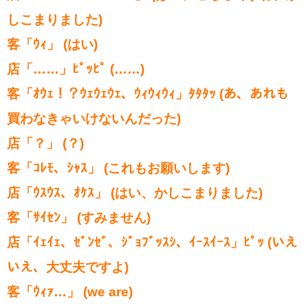
しこまりました)
客「ｳｨ」 (はい)
店「……」ﾋﾟｯﾋﾟ (……)
客「ｵｳｪ！？ｳｪｳｪｳｪ、ｳｨｳｨｳｨ」ﾀﾀﾀｯ (あ、あれも
買わなきゃいけないんだった)
店「？」 (？)
客「ｺﾚﾓ、ｼｬｽ」 (これもお願いします)
店「ｳｽｳｽ、ｵｹｽ」 (はい、かしこまりました)
客「ｻｲｾﾝ」 (すみません)
店「ｲｪｲｪ、ｾﾞﾝｾﾞ、ｼﾞｮﾌﾞｯｽｼ、ｲｰｽｲｰｽ」ﾋﾟｯ (いえ
いえ、大丈夫ですよ)
客「ｳｨｧ…」 (we are)