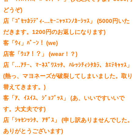
どうぞ)
店「ｺﾞｾｯｶﾗﾃﾞｨ-…ｾｰﾆｬｯｴﾝﾉｶｰｼｯｽ」 (5000円いた
だきます。1200円のお返しになります)
客「ｳｨ」ﾊﾟｰﾝ！ (we)
店客「ｳｪｱ！？」 (wear！？)
店「…ｱﾁｰ、ﾏｰﾈｽﾞﾜｽｯﾀ、ﾊﾚｯｼﾁｨｼﾀｶﾗ、ｶｴﾃｷｬｯｽ」
(熱っ、マヨネーズが破裂してしまいました。取り
替えてきます。)
客「ｱ、ｲｽｲｽ、ｼﾞｮﾌﾞｯｽ」 (あ、いいですいいで
す。大丈夫です)
店「ｼｬｾﾝｯｼﾀ、ｱｻﾞｽ」 (申し訳ありませんでした。
ありがとうございます)