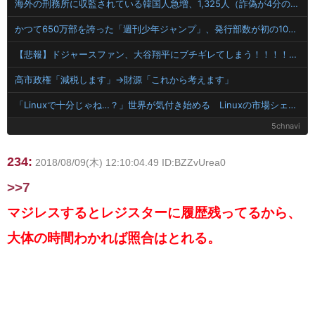
海外の刑務所に収監されている韓国人急増、1,325人（詐偽が4分の1） 日本には254人
かつて650万部を誇った「週刊少年ジャンプ」、発行部数が初の100万部割れ
【悲報】ドジャースファン、大谷翔平にブチギレてしまう！！！！！！
高市政権「減税します」→財源「これから考えます」
「Linuxで十分じゃね…？」世界が気付き始める Linuxの市場シェアが初めて10%超える
5chnavi
234:
2018/08/09(木) 12:10:04.49 ID:BZZvUrea0
>>7
マジレスするとレジスターに履歴残ってるから、
大体の時間わかれば照合はとれる。