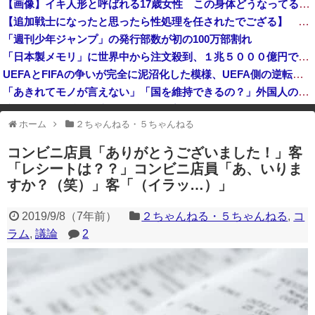
【画像】イキ人形と呼ばれる17歳女性 この身体どうなってるの [828293379]
【北朝鮮】核とミサイルを増やす北朝鮮、日本の防衛力強化を見て突然「平和」を語り始める
【追加戦士になったと思ったら性処理を任されたでござる】 その６７
【恐怖】酒とタバコを愛する日常系女性YouTuber、ガチで体が終わる・・・
「週刊少年ジャンプ」の発行部数が初の100万部割れ
【速報】日本共産党、熊本地震被災者のホテル二次避難の成果はウチだとアレオレ詐欺をはじめる
「日本製メモリ」に世界中から注文殺到、１兆５０００億円で工場増築へ
UEFAとFIFAの争いが完全に泥沼化した模様、UEFA側の逆転敗北すらあり得るような情勢に……
「あきれてモノが言えない」「国を維持できるの？」外国人の永住許可要件の厳格化で在日中国人の本音は？
渡邊渚さん、近況報告「最近は落ち着いてきてます」
ホーム
２ちゃんねる・５ちゃんねる
※アドブロック等の広告非表示プラグインやアドオンを利用している場合、
一部のコンテンツが表示されなくなったり、サイト全体のレイアウトが崩れ
コンビニ店員「ありがとうございました！」客
たりする場合があります。
「レシートは？？」コンビニ店員「あ、いりま
すか？（笑）」客「（イラッ…）」
2019/9/8
（
7年前
）
２ちゃんねる・５ちゃんねる
,
コ
ラム
,
議論
2