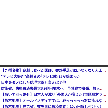
【九州名物】鶏刺し食べた医師、突然手足が動かなくなり人工呼吸器生活に…「死んだほうが良い」
"テレビ大好き"高齢者の｢テレビ離れ｣が始まった
日本をダメにした総理大臣と言えば？他
防衛省、防衛費過去最大8.9兆円要求へ 予算案で膨張、無人機・AI導入
【急いで引っ越せ】日本人が減り｢外国人が増えた｣市区町村ランキングｷﾀ━━!
【熊本地震】オールドメディアでは、絶っっっっっ対に流れない動画
【熊本地震】厚労省、被災者に救済措置！10万円貸し付けへ！