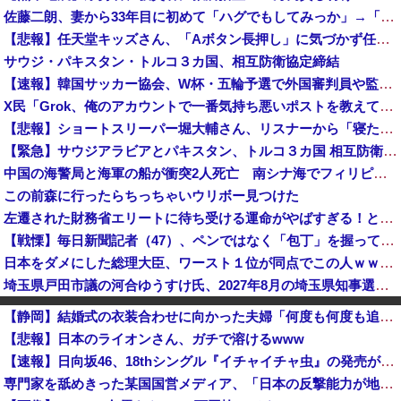
佐藤二朗、妻から33年目に初めて「ハグでもしてみっか」→「君と生きてきて、本当に良かったです」と感激
【悲報】任天堂キッズさん、「Aボタン長押し」に気づかず任天堂に修正させてしまう
サウジ・パキスタン・トルコ３カ国、相互防衛協定締結
【速報】韓国サッカー協会、W杯・五輪予選で外国審判員や監督官を性接待！！！！
X民「Grok、俺のアカウントで一番気持ち悪いポストを教えて」→超火力の回答に完全敗北するｗｗｗｗｗ
【悲報】ショートスリーパー堀大輔さん、リスナーから「寝たほうがいい！」と言われてガチギレし炎上 → 高須幹也医師の医学的アドバイスに激昂 ｗｗｗ...
【緊急】サウジアラビアとパキスタン、トルコ３カ国 相互防衛協定締結
中国の海警局と海軍の船が衝突2人死亡 南シナ海でフィリピン船を追跡中、公表までに1年
この前森に行ったらちっちゃいウリボー見つけた
左遷された財務省エリートに待ち受ける運命がやばすぎる！と話題に、経歴自体はとんでもないものだが……
【戦慄】毎日新聞記者（47）、ペンではなく「包丁」を握ってしまった結果・・・・・
日本をダメにした総理大臣、ワースト１位が同点でこの人ｗｗｗｗｗｗ
埼玉県戸田市議の河合ゆうすけ氏、2027年8月の埼玉県知事選への立候補を表明
日本人はBYDの軽EV「ラッコ」をどう見ているのか―中国メディア [8/7]
【静岡】結婚式の衣装合わせに向かった夫婦「何度も何度も追突され…何が目的か本当に理解できない」東名高速で続いた約1.7キロの追突
国産初、遠隔監視型の自動運転トラクター…クボタが来春に発売！
【悲報】日本のライオンさん、ガチで溶けるwww
専門家を舐めきった某国国営メディア、「日本の反撃能力が地域を不安定化させている」というストーリーで番組制作を進めようとするも……
【速報】日向坂46、18thシングル『イチャイチャ虫』の発売が決定！！
夫さん、電車内で妊婦さんらしき人に席を譲ろうか悩んでいたら隣の男性に先を越される→まさかの展開に発展し、とんでもない空気が漂い始めてしまうｗｗｗ...
専門家を舐めきった某国国営メディア、「日本の反撃能力が地域を不安定化させている」というストーリーで番組制作を進めようとするも……
ひろゆき氏の妻・西村ゆか氏、新党結成巡る”ブチギレ”投稿を謝罪「配慮に欠けた行動でした」 夫婦で投稿