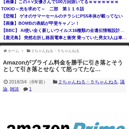
【画像】この∧∨女優さんで100万回抜いてるｗｗｗｗｗｗｗ
軟体動物みたいに柔らかい手を持つ人、話題にｗｗｗｗ「脳が理解を拒む」「ミギー」
TOKIO～光を求めて～ 二部 第１１６話
「エアコンから変な音がする。なんだろ…え？」ﾊﾟｼｬｯ → ヤバすぎる物が飛び出てくる・・・
【悲報】 ゲオのサマーセールのチラシにPS5本体が載ってない
日経社説、入管庁の永住許可厳格化を猛批判「永住外国人の生活保護受給をなくす目的、外国人の意欲をそがないか懸念」「外国人を一時的な労働力ではなく、...
【画像】BOMBの表紙が甲斐キャノン！
【BBC】 AI使い全く新しいウイルス16種類の全遺伝情報設計に初成功
【鹿児島】 突然右折し路面電車と衝突 乗っていた男女3人は車を放置しダッシュで逃走中
石油もない、鉄もない、国土の7割は山…それでも日本が世界屈指の経済大国になれた「勤勉さ」以外の勝因！
ホーム
２ちゃんねる・５ちゃんねる
※アドブロック等の広告非表示プラグインやアドオンを利用している場合、
一部のコンテンツが表示されなくなったり、サイト全体のレイアウトが崩れ
Amazonがプライム料金を勝手に引き落とそう
たりする場合があります。
として引き落とせなくて怒ってたな…
2018/3/4
（
8年前
）
２ちゃんねる・５ちゃんねる
,
議
論
,
雑談
1