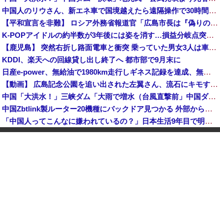
中国人のリウさん、新エネ車で国境越えたら遠隔操作で30時間ロックされる！
【平和宣言を非難】 ロシア外務省報道官「広島市長は『偽りの呪文』繰り返している」
K-POPアイドルの約半数が3年後には姿を消す…損益分岐点突破は4％未満
【鹿児島】 突然右折し路面電車と衝突 乗っていた男女3人は車を放置しダッシュで逃走中
KDDI、楽天への回線貸し出し終了へ 都市部で9月末に
日産e-power、無給油で1980km走行しギネス記録を達成、無駄な発電や送電ロスなくEVよりエコを証明
【動画】 広島記念公園を追い出された左翼さん、流石にキモすぎて炎上
中国「大洪水！」三峡ダム「大雨で増水（台風直撃前」中国ダム「緊急放流！」中国鉄道「列車が走行中に流される」中国避難所「支援物資は有料です」謎の勢力「え」→
中国Zbtlink製ルーター20機種にバックドア見つかる 外部から完全制御のおそれ
「中国人ってこんなに嫌われているの？」日本生活9年目で明かす本心！
【韓国株】 7月のKOSPI 28.9％下落…通貨危機を超える過去最大の下げ幅
【画像】 松屋、食器の仕分けまでセルフに
中国、止められないEV製造 売れず在庫山積み「売れたこと」にして補助金を騙し取る事案を思いつきが横行
中国「台風接近！」台風13号「三峡直撃予測」中国「上流大洪水！（三峡上流」中国都市「8/5の映像（動画」三峡ダム「緊急放流（決壊危機」中国「下流大水害（震え声」→
韓国人インフルエンサー(49)、日本で次々と車に衝突 計7台巻き込み 八王子
中国とロシア海軍艦艇4隻が日本列島を一周…防衛省が全航路を公開！