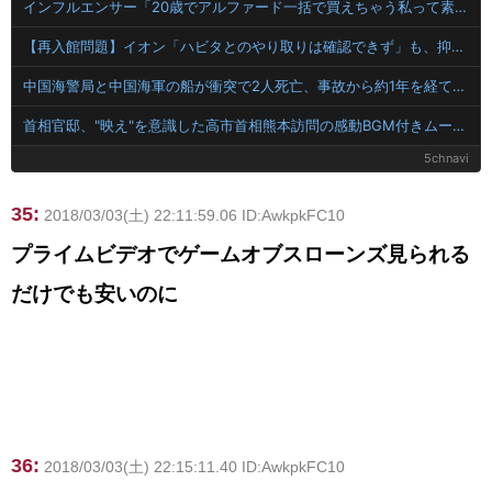
インフルエンサー「20歳でアルファード一括で買えちゃう私って素敵」
【再入館問題】イオン「ハビタとのやり取りは確認できず」も、抑止や社内ルール運用が徹底できなかった可能性を認める
中国海警局と中国海軍の船が衝突で2人死亡、事故から約1年を経て公表…南シナ海でフィリピン船を追跡中！
首相官邸、"映え"を意識した高市首相熊本訪問の感動BGM付きムービーを投稿「全部が全部ありがたかったです」
5chnavi
35:
2018/03/03(土) 22:11:59.06 ID:AwkpkFC10
プライムビデオでゲームオブスローンズ見られる
だけでも安いのに
36:
2018/03/03(土) 22:15:11.40 ID:AwkpkFC10