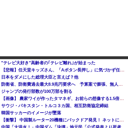
"テレビ大好き"高齢者の｢テレビ離れ｣が始まった
【悲報】任天堂キッズさん、「Aボタン長押し」に気づかず任天堂に修正させてしまう
日本をダメにした総理大臣と言えば？他
防衛省、防衛費過去最大8.9兆円要求へ 予算案で膨張、無人機・AI導入
ジャンプの発行部数が100万部を割る
【画像】 農家ワイが作ったタマネギ、お前らの想像する1.5倍はデカいぞ
サウジ・パキスタン・トルコ３カ国、相互防衛協定締結
韓国サッカーのイメージが墜落
【衝撃】 中国製ルーター20機種にバックドア発見！ ネットに繋ぐだけで35秒ごとに中国のサーバーと通信
中国「大洪水！」中国ダム「決壊」地元民「公式発表より死者多い！」中国政府「住民拘束！（安否不明」中国当局「救助隊動画も削除」台風13号「三峡ダム接近中」→