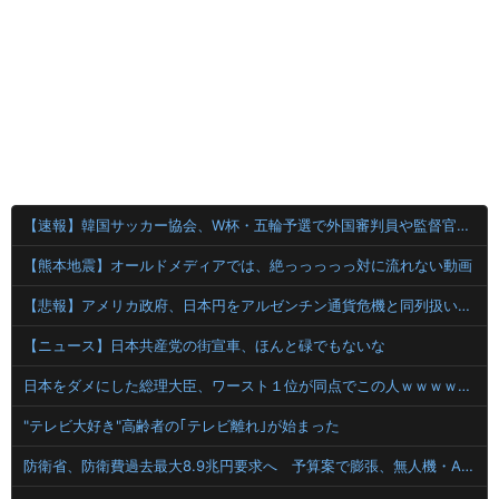
【速報】韓国サッカー協会、W杯・五輪予選で外国審判員や監督官を性接待！！！！
【熊本地震】オールドメディアでは、絶っっっっっ対に流れない動画
【悲報】アメリカ政府、日本円をアルゼンチン通貨危機と同列扱いへ・・・
【ニュース】日本共産党の街宣車、ほんと碌でもないな
日本をダメにした総理大臣、ワースト１位が同点でこの人ｗｗｗｗｗｗ
"テレビ大好き"高齢者の｢テレビ離れ｣が始まった
防衛省、防衛費過去最大8.9兆円要求へ 予算案で膨張、無人機・AI導入